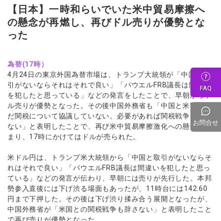
【日本】一時和らいでいた米中貿易摩擦へ
の懸念が再燃し、再びドル売りが優勢とな
った
為替(17時）
4月24日の東京外国為替市場は、トランプ大統領が「中国と取
引がないならそれはそれで良い」「パウエルFRB議長は間違い
FAQ
を犯したと思っている」などの発言をしたことで、早朝からド
ル売りが優勢となった。その後中国外務省も「中国と米国はま
だ関税について協議していない。必要があれば関税戦争も辞さ
お問合せ
ない」と表明したことで、再び米中貿易摩擦激化への懸念が高
まり、17時にかけてはドルが売られた。
米ドル円は、トランプ米大統領から「中国と取引がないならそ
れはそれで良い」「パウエルFRB議長は間違いを犯したと思っ
ている」などの発言が伝わり、早朝には売りが先行した。本邦
勢参入直後には下げ渋る場面もあったが、11時台には142.60
円まで下押した。その後は下げ渋り揉み合う展開となったが、
中国外務省が「米国との関税戦争も辞さない」と表明したこと
で再び売りが優勢となった。