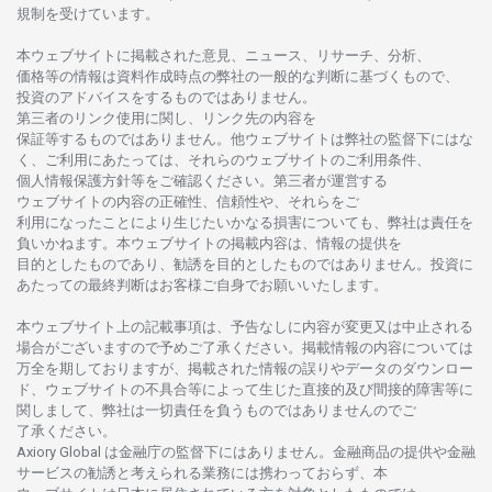
規制を
受けています。
本
ウェブサイトに
掲載さ
れた
意見、ニュース、リサーチ、分析、
価格等の
情報は
資料作成時点の
弊社の
一般的な
判断に
基づくもので、
投資の
アドバイスを
するもの
では
ありません。
第三者の
リンク
使用に
関し、
リンク
先の
内容を
保証等するものではありません。
他
ウェブサイトは
弊社の
監督下にはな
く、
ご
利用に
あたっては、
それらの
ウェブサイトの
ご
利用条件、
個人情報保護方針等を
ご
確認ください。
第三者が
運営する
ウェブサイトの
内容の
正確性、信頼性や、それらをご
利用になったことにより
生じたいかな
る
損害についても、
弊社は
責任を
負いかね
ます。
本
ウェブサイトの
掲載内容は、
情報の
提供を
目的としたもの
であり、
勧誘を
目的としたもの
では
ありません。
投資に
あたっての
最終判断は
お
客様ご
自身でお
願いいたします。
本
ウェブサイト
上の
記載事項は、
予告なしに
内容が
変更又は
中止さ
れる
場合がございますので
予めご
了承ください。
掲載情報の
内容については
万全を
期しておりますが、
掲載さ
れた
情報の
誤りや
データの
ダウンロー
ド、
ウェブサイトの
不具合等に
よって
生じた
直接的及び
間接的障害等に
関し
まして、
弊社は
一切責任を
負うものではありませんのでご
了承ください
。
Axiory Global は
金融庁の
監督下にはありません。
金融商品の
提供や
金融
サービスの
勧誘と
考えられる
業務には
携わっておらず、
本