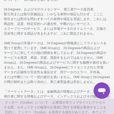
26 Degrees、
およびその
ライセンサー、
第三者
データ
提供者、
取引所または
取引所施設は、いかな
る
表明や
保証も
行わ
ず、
ここに
明示または
黙示を
問わ
ずすべての
表明や
保証を
否認し
ます。
これには、
商品性、品質、
特定目的への
適合性、
中断のない
サービス、
エラーフリーの
サービス、
または
市場
データの
タイムリーさ、正確さ、
完全性に
関する
保証が
含まれますが、これに
限定さ
れません。
CME Groupの
市場
データは、26 Degreesが
情報源として
ライセンスを
受けて
使用しています。
CME Groupは、26 Degreesの
商品および
サービスに
対してその
他の
関係を
有しておらず、26 Degreesの
商品や
サービスを
推奨、承認、支援、
奨励するものではありません。
CME
Groupは、26 Degreesの
商品および
サービスに
関する
義務や
責任を
負い
ません。また、CME Groupは、26 Degreesに
ライセンスさ
れた
市場
データの
正確性や
完全性を
保証せず、
同
データの
エラー、不作為、
または
中断について
一切の
責任を
負いません。
CME Groupと26 Degrees
の
間の
契約または
取り
決めに、
第三者受益者は
存在し
ません。
「マーケットデータ」とは、
金融商品の
情報および
データ、
金融商品の
発行者に
関する
情報および
データ、
インデックスおよびその
他の
情報や
データを
指し、26 Degreesまたは26 Degrees
グループ
会社が
提供する
クッキー（Cookie）について： お客様が本ウェブサイトにアクセス
製品や
サービスの
一部として、
更新頻度を
問わ
ず
提供さ
れるものを
する際、セキュリティの確保やお客様に関する情報を取得することを
意味し
ます。
目的に、クッキー（Cookie）を使用する場合があります。 本ウェブ