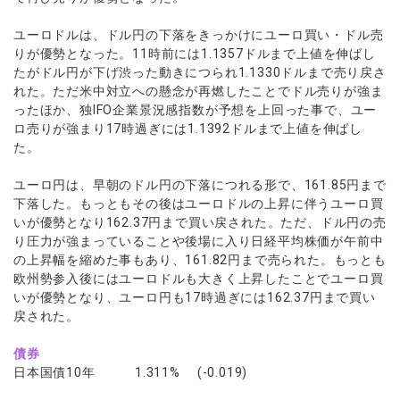
ユーロドルは、ドル円の下落をきっかけにユーロ買い・ドル売
りが優勢となった。11時前には1.1357ドルまで上値を伸ばし
たがドル円が下げ渋った動きにつられ1.1330ドルまで売り戻さ
れた。ただ米中対立への懸念が再燃したことでドル売りが強ま
ったほか、独IFO企業景況感指数が予想を上回った事で、ユー
ロ売りが強まり17時過ぎには1.1392ドルまで上値を伸ばし
た。
ユーロ円は、早朝のドル円の下落につれる形で、161.85円まで
下落した。もっともその後はユーロドルの上昇に伴うユーロ買
いが優勢となり162.37円まで買い戻された。ただ、ドル円の売
り圧力が強まっていることや後場に入り日経平均株価が午前中
の上昇幅を縮めた事もあり、161.82円まで売られた。もっとも
欧州勢参入後にはユーロドルも大きく上昇したことでユーロ買
いが優勢となり、ユーロ円も17時過ぎには162.37円まで買い
戻された。
債券
日本国債10年 1.311% (-0.019)