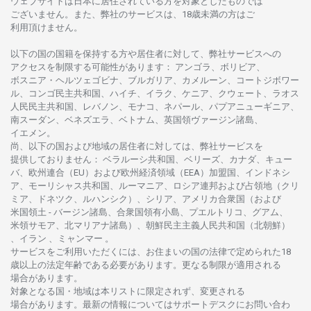
ウェブサイトは
日本に
居住さ
れて
いる
方を
対象としたもの
では
ございません。
また、
弊社の
サービスは、18
歳未満の
方は
ご
利用頂けません
。
以下の
国の
国籍を
保持する
方や
居住者に
対して、
弊社
サービスへの
アクセスを
制限する
可能性があります
： アンゴラ、ボリビア、
ボスニア
・
ヘルツェゴビナ、ブルガリア、カメルーン、コートジボワー
ル、
コンゴ
民主共和国、ハイチ、イラク、ケニア、クウェート、
ラオス
人民民主共和国、レバノン、モナコ、ネパール、パプアニューギニア、
南
スーダン、ベネズエラ、ベトナム、
英国領
ヴァージン
諸島、
イエメン。
尚、
以下の
国および
地域の
居住者に
対しては、
弊社
サービスを
提供しておりません
：
ベラルーシ
共和国、ベリーズ、カナダ、キュー
バ、
欧州連合
（EU）
および
欧州経済領域
（EEA）加盟国、インドネシ
ア、
モーリシャス
共和国、ルーマニア、
ロシア
連邦および
占領地
（クリ
ミア、ドネツク、ルハンシク）、シリア、
アメリカ
合衆国
（および
米国領土
-
バージン
諸島、合衆国領有小島、プエルトリコ、グアム、
米領
サモア、
北
マリアナ
諸島）、
朝鮮民主主義人民共和国
（北朝鮮）
、イラン 、ミャンマー 。
サービスを
ご
利用いただくには、お
住まいの
国の
法律で
定められた
18
歳以上の
法定年齢である
必要があります。
更な
る
制限が
適用さ
れる
場合があります。
対象となる
国
・
地域は
本
リストに
限定さ
れず、
変更さ
れる
場合があります。
最新の
情報については
サポートデスクに
お
問い
合わ