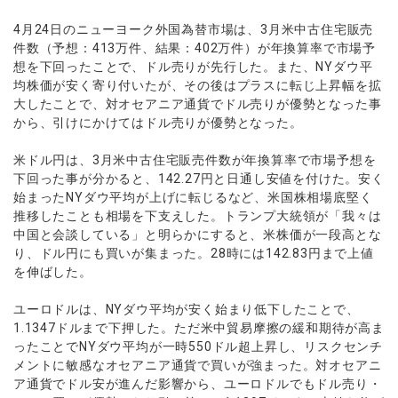
ウォレット口座
お知らせ
企業情報
NEW
AXIORYアプリ
日本時間表示インジケータ
貴金属CFD
取引時間
4月24日のニューヨーク外国為替市場は、3月米中古住宅販売
マーケットニュース
ストライク インジケータ
会社概要
ソフトコモディティCFD
件数（予想：413万件、結果：402万件）が年換算率で市場予
取引計算シミュレーター
AXIORYポータル
NEW
English
コーポレートニュース
想を下回ったことで、ドル売りが先行した。また、NYダウ平
MQLシグナル
NEW
役員紹介
バトルCFD
注文執行ポリシー
日本語
口座開設する
均株価が安く寄り付いたが、その後はプラスに転じ上昇幅を拡
キャンペーン
通貨インデックス
お問合せ
経済指標・予測カレンダー
大したことで、対オセアニア通貨でドル売りが優勢となった事
عربى
トレードガイド
NEW
よくあるご質問
から、引けにかけてはドル売りが優勢となった。
休眠口座と凍結口座
デモ口座を開設する
Русский
Español
米ドル円は、3月米中古住宅販売件数が年換算率で市場予想を
法人のお客様は
こちら
下回った事が分かると、142.27円と日通し安値を付けた。安く
ไทย
始まったNYダウ平均が上げに転じるなど、米国株相場底堅く
Tiếng Việt
推移したことも相場を下支えした。トランプ大統領が「我々は
中国と会談している」と明らかにすると、米株価が一段高とな
り、ドル円にも買いが集まった。28時には142.83円まで上値
を伸ばした。
ユーロドルは、NYダウ平均が安く始まり低下したことで、
1.1347ドルまで下押した。ただ米中貿易摩擦の緩和期待が高ま
ったことでNYダウ平均が一時550ドル超上昇し、リスクセンチ
メントに敏感なオセアニア通貨で買いが強まった。対オセアニ
ア通貨でドル安が進んだ影響から、ユーロドルでもドル売り・