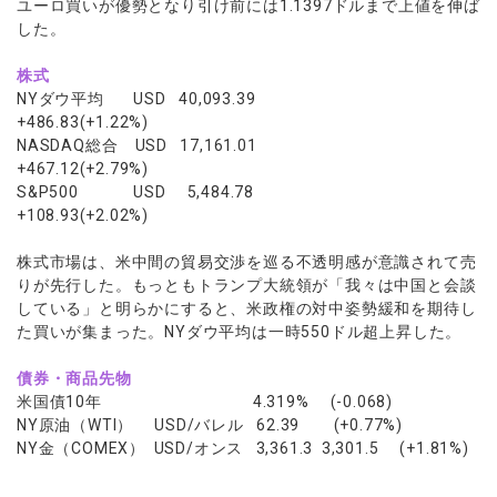
ユーロ買いが優勢となり引け前には1.1397ドルまで上値を伸ば
した。
株式
NYダウ平均 USD 40,093.39
+486.83(+1.22%)
NASDAQ総合 USD 17,161.01
+467.12(+2.79%)
S&P500 USD 5,484.78
+108.93(+2.02%)
株式市場は、米中間の貿易交渉を巡る不透明感が意識されて売
りが先行した。もっともトランプ大統領が「我々は中国と会談
している」と明らかにすると、米政権の対中姿勢緩和を期待し
た買いが集まった。NYダウ平均は一時550ドル超上昇した。
債券・商品先物
米国債10年 4.319% (-0.068)
NY原油（WTI） USD/バレル 62.39 (+0.77%)
NY金（COMEX） USD/オンス 3,361.3 3,301.5 (+1.81%)