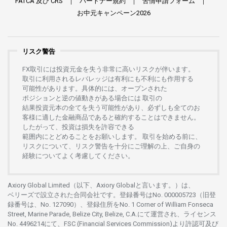
FATCA
及び
CRS
パートナー
規約
苦情申請
フォーム
お
中元
キャンペーン
2026
リスク警告
FX
取引には
投資元金を
失う
非常に
高い
リスクが
伴います。
取引に
利用さ
れる
レバレッジは
有利にも
不利にも
作用する
可能性があります。
具体的には、
オープンさ
れた
ポジションと
逆の
値動きがある
場合には
取引の
結果投資元本の
全てを
失う
可能性があり、
必ずしも
全てのお
客様に
適した
金融商品であると
確約することは
できません。
したがって、
投資は
損失を
許容できる
範囲内にとどめることを
お
願いします
。
取引を
始める
前に、
リスクについて、
リスク
警告を
十分に
ご
理解の
上、
ご
自身の
経験について
よく
考慮してください。
Axiory Global Limited（以下、Axiory Globalと言います。）は、
ベリーズで
設立さ
れた
合同会社です。
登録番号は
No. 000005723（旧登
録番号は、No. 127090）、
登録住所を
No. 1 Corner of William Fonseca
Street, Marine Parade, Belize City, Belize, C.A.にて
運営さ
れ、
ライセンス
No. 4496214
にて、FSC (Financial Services Commission)より
許認可及び