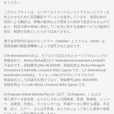
せくださ
い。
このウェブサイトは、
ユーザーエクスペリエンスと
アクセシビリティを
向上さ
せるために
言語翻訳
オプションを
提供しています。
英語以外の
言語に
よる
翻訳は、
情報の
提供および
便宜上の
目的で
提供さ
れるもの
で
あり、
特定の
国や
地域に
居住している
方に
対する
金融
サービスの
提供や
宣伝、
勧誘を
目的としたもの
では
ありません。
電子決済等代行会社の
ネッテラー
（Neteller）と
スクリル
（Skrill）は
英国金融行動監視機構に
よって
認可さ
れた
会社です。
LFA International Ltd は、
キプロスで
設立さ
れた
カードプロセシングの
有限会社で、Axiory Global
及び
L.F. International Investment Limitedの
子会社です。
登録番号は
No.HE422638、
登録住所は
Aiolou Panagioti
Diomidous 9, Katholiki, Limassol 3020, Cyprus です。L.F. International
Investment Limitedは、
ライセンス
No.271/15 にて
キプロスの
投資会社として
許認可を
受けており、
登録番号は
No. HE329493、
登録住所は
11 Louki Akrita, Limassol 4044, Cyprus です。
26 Degrees Global Markets Pty Ltd（以下「26 Degrees」）
および
第三者
データ
提供者、ならびにそれらの関係者、役員、取締役、メンバ
ー、従業員、代理人、ライセンサーは、
市場
データに
関する
遅延、不正
確、誤り、エラー、
または
不作為、
またそれに
よって
生じた
損失や
損害
について、
一切の
責任を
負いません。