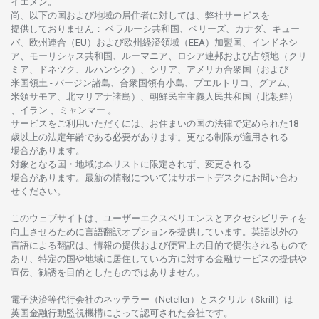
イエメン。
尚、
以下の
国および
地域の
居住者に
対しては、
弊社
サービスを
提供しておりません
：
ベラルーシ
共和国、ベリーズ、カナダ、キュー
バ、
欧州連合
（EU）
および
欧州経済領域
（EEA）加盟国、インドネシ
ア、
モーリシャス
共和国、ルーマニア、
ロシア
連邦および
占領地
（クリ
ミア、ドネツク、ルハンシク）、シリア、
アメリカ
合衆国
（および
米国領土
-
バージン
諸島、合衆国領有小島、プエルトリコ、グアム、
米領
サモア、
北
マリアナ
諸島）、
朝鮮民主主義人民共和国
（北朝鮮）
、イラン 、ミャンマー 。
サービスを
ご
利用いただくには、お
住まいの
国の
法律で
定められた
18
歳以上の
法定年齢である
必要があります。
更な
る
制限が
適用さ
れる
場合があります。
対象となる
国
・
地域は
本
リストに
限定さ
れず、
変更さ
れる
場合があります。
最新の
情報については
サポートデスクに
お
問い
合わ
せくださ
い。
このウェブサイトは、
ユーザーエクスペリエンスと
アクセシビリティを
向上さ
せるために
言語翻訳
オプションを
提供しています。
英語以外の
言語に
よる
翻訳は、
情報の
提供および
便宜上の
目的で
提供さ
れるもの
で
あり、
特定の
国や
地域に
居住している
方に
対する
金融
サービスの
提供や
宣伝、
勧誘を
目的としたもの
では
ありません。
電子決済等代行会社の
ネッテラー
（Neteller）と
スクリル
（Skrill）は
英国金融行動監視機構に
よって
認可さ
れた
会社です。