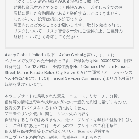
ポジションと
逆の
値動きがある
場合には
取引の
結果投資元本の
全てを
失う
可能性があり、
必ずしも
全てのお
客様に
適した
金融商品であると
確約することは
できません。
したがって、
投資は
損失を
許容できる
範囲内にとどめることを
お
願いします
。
取引を
始める
前に、
リスクについて、
リスク
警告を
十分に
ご
理解の
上、
ご
自身の
経験について
よく
考慮してください。
Axiory Global Limited（以下、Axiory Globalと言います。）は、
ベリーズで
設立さ
れた
合同会社です。
登録番号は
No. 000005723（旧登
録番号は、No. 127090）、
登録住所を
No. 1 Corner of William Fonseca
Street, Marine Parade, Belize City, Belize, C.A.にて
運営さ
れ、
ライセンス
No. 4496214
にて、FSC (Financial Services Commission)より
許認可及び
規制を
受けています。
本
ウェブサイトに
掲載さ
れた
意見、ニュース、リサーチ、分析、
価格等の
情報は
資料作成時点の
弊社の
一般的な
判断に
基づくもので、
投資の
アドバイスを
するもの
では
ありません。
第三者の
リンク
使用に
関し、
リンク
先の
内容を
保証等するものではありません。
他
ウェブサイトは
弊社の
監督下にはな
く、
ご
利用に
あたっては、
それらの
ウェブサイトの
ご
利用条件、
個人情報保護方針等を
ご
確認ください。
第三者が
運営する
ウェブサイトの
内容の
正確性、信頼性や、それらをご