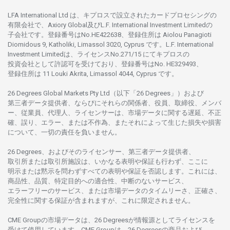
LFA International Ltd は、
キプロスで
設立さ
れた
カードプロセシングの
有限会社で、Axiory Global
及び
L.F. International Investment Limitedの
子会社です。
登録番号は
No.HE422638、
登録住所は
Aiolou Panagioti
Diomidous 9, Katholiki, Limassol 3020, Cyprus です。L.F. International
Investment Limitedは、
ライセンス
No.271/15 にて
キプロスの
投資会社として
許認可を
受けており、
登録番号は
No. HE329493、
登録住所は
11 Louki Akrita, Limassol 4044, Cyprus です。
26 Degrees Global Markets Pty Ltd（以下「26 Degrees」）
および
第三者
データ
提供者、ならびにそれらの関係者、役員、取締役、メンバ
ー、従業員、代理人、ライセンサーは、
市場
データに
関する
遅延、不正
確、誤り、エラー、
または
不作為、
またそれに
よって
生じた
損失や
損害
について、
一切の
責任を
負いません。
26 Degrees、
およびその
ライセンサー、
第三者
データ
提供者、
取引所または
取引所施設は、いかな
る
表明や
保証も
行わ
ず、
ここに
明示または
黙示を
問わ
ずすべての
表明や
保証を
否認し
ます。
これには、
商品性、品質、
特定目的への
適合性、
中断のない
サービス、
エラーフリーの
サービス、
または
市場
データの
タイムリーさ、正確さ、
完全性に
関する
保証が
含まれますが、これに
限定さ
れません。
CME Groupの
市場
データは、26 Degreesが
情報源として
ライセンスを
受けて
使用しています。
CME Groupは、26 Degreesの
商品および