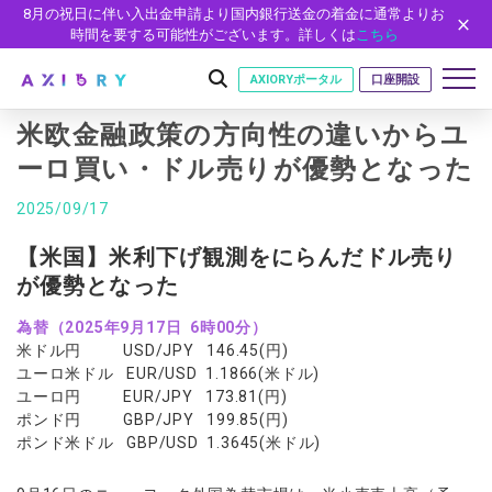
8月の祝日に伴い入出金申請より国内銀行送金の着金に通常よりお
時間を要する可能性がございます。詳しくは
こちら
AXIORYポータル
口座開設
米欧金融政策の方向性の違いからユ
ーロ買い・ドル売りが優勢となった
はじめに
2025/09/17
はじめに
取引
【米国】米利下げ観測をにらんだドル売り
ライセンス
が優勢となった
取引商品
取引条件
口座
安全性
為替（2025年9月17日 6時00分）
FX（通貨ペア）
スプレッド・手数料
口座の種類
口座開設
プラットフォーム
米ドル円 USD/JPY 146.45(円)
現物株式
ゼロカットとロスカット
口座タイプ
口座開設フォーム
プラットフォーム
ツール
ユーロ米ドル EUR/USD 1.1866(米ドル)
パートナー
ETF
スワップとロールオーバー
ユーロ円 EUR/JPY 173.81(円)
法人のお客様
必要書類
MT5
MT4/MT5 ヒストリカルデータ
パートナーシップ・プログラム
ポンド円 GBP/JPY 199.85(円)
ニュース
株式CFD
入出金方法
ゼロ口座
開設方法
NEW
ポンド米ドル GBP/USD 1.3645(米ドル)
MT4
EA(エキスパートアドバイザー)
株価指数CFD
レバレッジ
NEW
イントロデュース・パートナープログラム（IP）
ニュースリリース
会社概要
デモ口座
cTrader
カスタムインジケーター
エネルギーCFD
約定率
特別・VIPプログラム
NEW