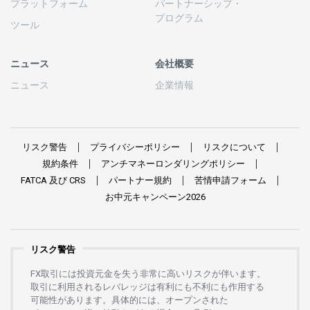
プラットフォーム
パートナーシップ
・
プログラム
ツール
ニュース
会社概要
ニュース
企業情報
リスク
警告
プライバシーポリシー
リスクについて
規約条件
アンチマネーロンダリングポリシー
FATCA
及び
CRS
パートナー
規約
苦情申請
フォーム
お
中元
キャンペーン
2026
リスク警告
FX
取引には
投資元金を
失う
非常に
高い
リスクが
伴います。
取引に
利用さ
れる
レバレッジは
有利にも
不利にも
作用する
可能性があります。
具体的には、
オープンさ
れた