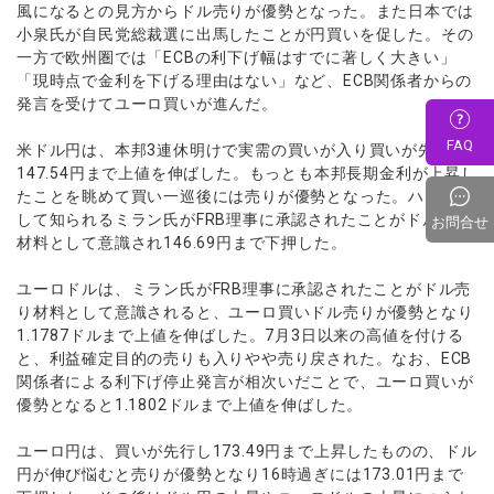
風になるとの見方からドル売りが優勢となった。また日本では
小泉氏が自民党総裁選に出馬したことが円買いを促した。その
一方で欧州圏では「ECBの利下げ幅はすでに著しく大きい」
「現時点で金利を下げる理由はない」など、ECB関係者からの
発言を受けてユーロ買いが進んだ。
FAQ
米ドル円は、本邦3連休明けで実需の買いが入り買いが先行し
147.54円まで上値を伸ばした。もっとも本邦長期金利が上昇し
たことを眺めて買い一巡後には売りが優勢となった。ハト派と
して知られるミラン氏がFRB理事に承認されたことがドル売り
お問合せ
材料として意識され146.69円まで下押した。
ユーロドルは、ミラン氏がFRB理事に承認されたことがドル売
り材料として意識されると、ユーロ買いドル売りが優勢となり
1.1787ドルまで上値を伸ばした。7月3日以来の高値を付ける
と、利益確定目的の売りも入りやや売り戻された。なお、ECB
関係者による利下げ停止発言が相次いだことで、ユーロ買いが
優勢となると1.1802ドルまで上値を伸ばした。
ユーロ円は、買いが先行し173.49円まで上昇したものの、ドル
円が伸び悩むと売りが優勢となり16時過ぎには173.01円まで