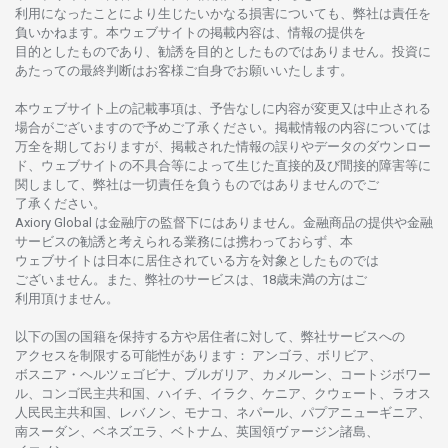
利用になったことにより
生じたいかな
る
損害についても、
弊社は
責任を
負いかね
ます。
本
ウェブサイトの
掲載内容は、
情報の
提供を
目的としたもの
であり、
勧誘を
目的としたもの
では
ありません。
投資に
あたっての
最終判断は
お
客様ご
自身でお
願いいたします。
本
ウェブサイト
上の
記載事項は、
予告なしに
内容が
変更又は
中止さ
れる
場合がございますので
予めご
了承ください。
掲載情報の
内容については
万全を
期しておりますが、
掲載さ
れた
情報の
誤りや
データの
ダウンロー
ド、
ウェブサイトの
不具合等に
よって
生じた
直接的及び
間接的障害等に
関し
まして、
弊社は
一切責任を
負うものではありませんのでご
了承ください
。
Axiory Global は
金融庁の
監督下にはありません。
金融商品の
提供や
金融
サービスの
勧誘と
考えられる
業務には
携わっておらず、
本
ウェブサイトは
日本に
居住さ
れて
いる
方を
対象としたもの
では
ございません。
また、
弊社の
サービスは、18
歳未満の
方は
ご
利用頂けません
。
以下の
国の
国籍を
保持する
方や
居住者に
対して、
弊社
サービスへの
アクセスを
制限する
可能性があります
： アンゴラ、ボリビア、
ボスニア
・
ヘルツェゴビナ、ブルガリア、カメルーン、コートジボワー
ル、
コンゴ
民主共和国、ハイチ、イラク、ケニア、クウェート、
ラオス
人民民主共和国、レバノン、モナコ、ネパール、パプアニューギニア、
南
スーダン、ベネズエラ、ベトナム、
英国領
ヴァージン
諸島、