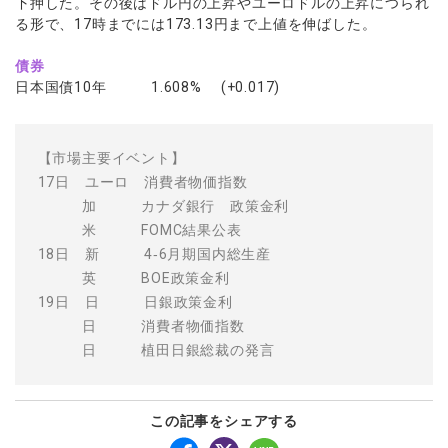
下押した。その後はドル円の上昇やユーロドルの上昇につられ
る形で、17時までには173.13円まで上値を伸ばした。
債券
日本国債10年 1.608% (+0.017)
【市場主要イベント】
17日 ユーロ 消費者物価指数
加 カナダ銀行 政策金利
米 FOMC結果公表
18日 新 4‐6月期国内総生産
英 BOE政策金利
19日 日 日銀政策金利
日 消費者物価指数
日 植田日銀総裁の発言
この記事をシェアする