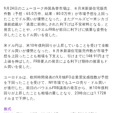
ウォレット口座
お知らせ
企業情報
NEW
AXIORYアプリ
日本時間表示インジケータ
貴金属CFD
取引時間
9月24日のニューヨーク外国為替市場は、８月米新築住宅販売
マーケットニュース
ストライク インジケータ
会社概要
ソフトコモディティCFD
件数（予想：65.0万件、結果：80.0万件）が市場予想を上回っ
取引計算シミュレーター
AXIORYポータル
NEW
English
コーポレートニュース
たことでドル買いが優勢となった。またグールズビー米シカゴ
MQLシグナル
NEW
役員紹介
バトルCFD
注文執行ポリシー
日本語
口座開設する
連銀総裁が「過度に前倒しされた利下げは不安材料となる」と
キャンペーン
通貨インデックス
お問合せ
経済指標・予測カレンダー
発言したことや、パウエルFRBが前日に利下げに慎重な姿勢を
عربى
トレードガイド
NEW
よくあるご質問
示したこともドル買いを促した。
休眠口座と凍結口座
デモ口座を開設する
Русский
Español
米ドル円は、米10年債利回りが上昇していることを受けて全般
法人のお客様は
こちら
でドル買いが優勢となった。８月米新築住宅販売件数が市場予
ไทย
想を上回ったことも相場を下支えし、引けまでに148.91円まで
Tiếng Việt
上値を伸ばした。FRB要人の発言による利下げ期待の後退もド
ル買いを促した。
ユーロドルは、欧州時間発表の9月独IFO企業景況感指数が予想
を下回ったことを受けて、NY市場でもユーロ売り・ドル買い
が進行した。前日のパウエルFRB議長の発言から、米10年債利
回りが上昇したことも相場の重しとなり、23時台には1.1728
ドルまで下押した。
株式