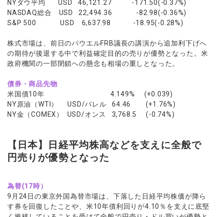
NYダウ平均 USD 46,121.27 -171.50(-0.37%)
NASDAQ総合 USD 22,494.36 -82.98(-0.36%)
S&P 500 USD 6,637.98 -18.95(-0.28%)
株式市場は、前日のパウエルFRB議長の講演から追加利下げへ
の期待が後退する中で利益確定目的の売りが優勢となった。米
政府機関の一部閉鎖への懸念も相場の重しとなった。
債券・商品先物
米国債10年 4.149% (+0.039)
NY原油（WTI） USD/バレル 64.46 (+1.76%)
NY金（COMEX） USD/オンス 3,768.5 (-0.74%)
【日本】日経平均株高などを支えに全般で
円売りが優勢となった
為替(17時）
9月24日の東京外国為替市場は、下落した日経平均株価が降ら
す券を回復したことや、米10年債利回りが4.10％を支えに底堅
く推移していることを受けて全般で円売り・ドル買いが優勢と