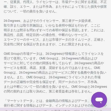
ー、従業員、代理人、ライセンサーは、
市場
データに
関する
遅延、不正
確、誤り、エラー、
または
不作為、
またそれに
よって
生じた
損失や
損害
について、
一切の
責任を
負いません。
26 Degrees、
およびその
ライセンサー、
第三者
データ
提供者、
取引所または
取引所施設は、いかな
る
表明や
保証も
行わ
ず、
ここに
明示または
黙示を
問わ
ずすべての
表明や
保証を
否認し
ます。
これには、
商品性、品質、
特定目的への
適合性、
中断のない
サービス、
エラーフリーの
サービス、
または
市場
データの
タイムリーさ、正確さ、
完全性に
関する
保証が
含まれますが、これに
限定さ
れません。
CME Groupの
市場
データは、26 Degreesが
情報源として
ライセンスを
受けて
使用しています。
CME Groupは、26 Degreesの
商品および
サービスに
対してその
他の
関係を
有しておらず、26 Degreesの
商品や
サービスを
推奨、承認、支援、
奨励するものではありません。
CME
Groupは、26 Degreesの
商品および
サービスに
関する
義務や
責任を
負い
ません。また、CME Groupは、26 Degreesに
ライセンスさ
れた
市場
データの
正確性や
完全性を
保証せず、
同
データの
エラー、不作為、
または
中断について
一切の
責任を
負いません。
CME Groupと26 Degrees
の
間の
契約または
取り
決めに、
第三者受益者は
存在し
ません。
「マーケットデータ」とは、
金融商品の
情報および
データ、
金融商品の
発行者に
関する
情報および
データ、
インデックスおよびその
他の
情報や
データを
指し、26 Degreesまたは26 Degrees
グループ
会社が
提供する