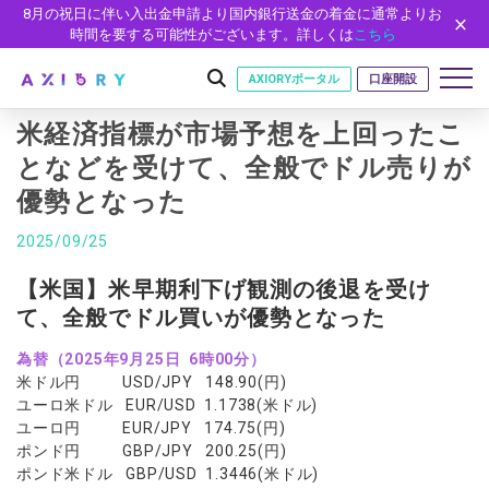
8月の祝日に伴い入出金申請より国内銀行送金の着金に通常よりお
時間を要する可能性がございます。詳しくは
こちら
AXIORYポータル
口座開設
米経済指標が市場予想を上回ったこ
となどを受けて、全般でドル売りが
優勢となった
はじめに
はじめに
2025/09/25
取引
ライセンス
取引商品
取引条件
【米国】米早期利下げ観測の後退を受け
口座
安全性
て、全般でドル買いが優勢となった
FX（通貨ペア）
スプレッド・手数料
口座の種類
口座開設
プラットフォーム
現物株式
ゼロカットとロスカット
為替（2025年9月25日 6時00分）
口座タイプ
口座開設フォーム
プラットフォーム
ツール
パートナー
米ドル円 USD/JPY 148.90(円)
ETF
スワップとロールオーバー
法人のお客様
必要書類
ユーロ米ドル EUR/USD 1.1738(米ドル)
MT5
MT4/MT5 ヒストリカルデータ
パートナーシップ・プログラム
ニュース
株式CFD
入出金方法
ユーロ円 EUR/JPY 174.75(円)
ゼロ口座
開設方法
NEW
MT4
EA(エキスパートアドバイザー)
ポンド円 GBP/JPY 200.25(円)
株価指数CFD
レバレッジ
NEW
イントロデュース・パートナープログラム（IP）
ニュースリリース
会社概要
デモ口座
ポンド米ドル GBP/USD 1.3446(米ドル)
cTrader
カスタムインジケーター
エネルギーCFD
約定率
特別・VIPプログラム
NEW