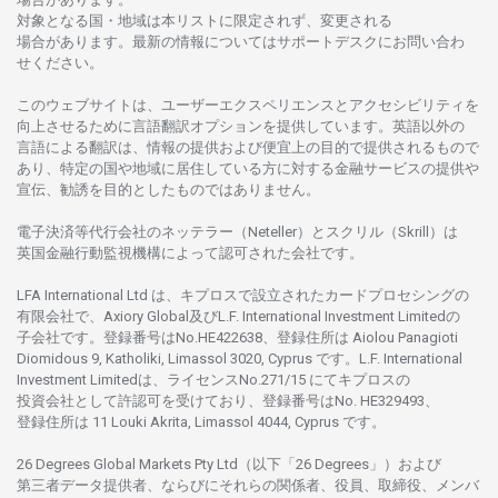
対象となる
国
・
地域は
本
リストに
限定さ
れず、
変更さ
れる
場合があります。
最新の
情報については
サポートデスクに
お
問い
合わ
せくださ
い。
このウェブサイトは、
ユーザーエクスペリエンスと
アクセシビリティを
向上さ
せるために
言語翻訳
オプションを
提供しています。
英語以外の
言語に
よる
翻訳は、
情報の
提供および
便宜上の
目的で
提供さ
れるもの
で
あり、
特定の
国や
地域に
居住している
方に
対する
金融
サービスの
提供や
宣伝、
勧誘を
目的としたもの
では
ありません。
電子決済等代行会社の
ネッテラー
（Neteller）と
スクリル
（Skrill）は
英国金融行動監視機構に
よって
認可さ
れた
会社です。
LFA International Ltd は、
キプロスで
設立さ
れた
カードプロセシングの
有限会社で、Axiory Global
及び
L.F. International Investment Limitedの
子会社です。
登録番号は
No.HE422638、
登録住所は
Aiolou Panagioti
Diomidous 9, Katholiki, Limassol 3020, Cyprus です。L.F. International
Investment Limitedは、
ライセンス
No.271/15 にて
キプロスの
投資会社として
許認可を
受けており、
登録番号は
No. HE329493、
登録住所は
11 Louki Akrita, Limassol 4044, Cyprus です。
26 Degrees Global Markets Pty Ltd（以下「26 Degrees」）
および
第三者
データ
提供者、ならびにそれらの関係者、役員、取締役、メンバ