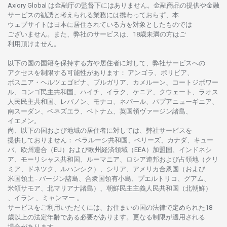
Axiory Global は
金融庁の
監督下にはありません。
金融商品の
提供や
金融
サービスの
勧誘と
考えられる
業務には
携わっておらず、
本
ウェブサイトは
日本に
居住さ
れて
いる
方を
対象としたもの
では
ございません。
また、
弊社の
サービスは、18
歳未満の
方は
ご
利用頂けません
。
以下の
国の
国籍を
保持する
方や
居住者に
対して、
弊社
サービスへの
アクセスを
制限する
可能性があります
： アンゴラ、ボリビア、
ボスニア
・
ヘルツェゴビナ、ブルガリア、カメルーン、コートジボワー
ル、
コンゴ
民主共和国、ハイチ、イラク、ケニア、クウェート、
ラオス
人民民主共和国、レバノン、モナコ、ネパール、パプアニューギニア、
南
スーダン、ベネズエラ、ベトナム、
英国領
ヴァージン
諸島、
イエメン。
尚、
以下の
国および
地域の
居住者に
対しては、
弊社
サービスを
提供しておりません
：
ベラルーシ
共和国、ベリーズ、カナダ、キュー
バ、
欧州連合
（EU）
および
欧州経済領域
（EEA）加盟国、インドネシ
ア、
モーリシャス
共和国、ルーマニア、
ロシア
連邦および
占領地
（クリ
ミア、ドネツク、ルハンシク）、シリア、
アメリカ
合衆国
（および
米国領土
-
バージン
諸島、合衆国領有小島、プエルトリコ、グアム、
米領
サモア、
北
マリアナ
諸島）、
朝鮮民主主義人民共和国
（北朝鮮）
、イラン 、ミャンマー 。
サービスを
ご
利用いただくには、お
住まいの
国の
法律で
定められた
18
歳以上の
法定年齢である
必要があります。
更な
る
制限が
適用さ
れる
場合があります。