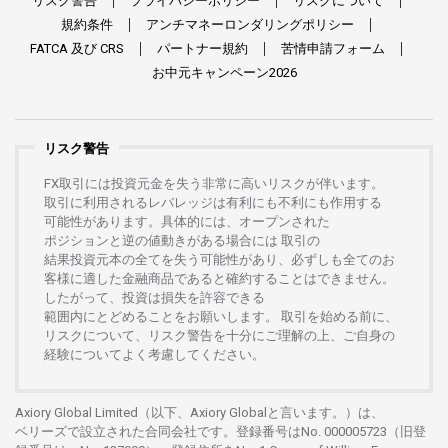
リスク
警告
プライバシーポリシー
リスクについて
規約条件
アンチマネーロンダリングポリシー
FATCA
及び
CRS
パートナー
規約
苦情申請
フォーム
お
中元
キャンペーン
2026
リスク警告
FX
取引には
投資元金を
失う
非常に
高い
リスクが
伴います。
取引に
利用さ
れる
レバレッジは
有利にも
不利にも
作用する
可能性があります。
具体的には、
オープンさ
れた
ポジションと
逆の
値動きがある
場合には
取引の
結果投資元本の
全てを
失う
可能性があり、
必ずしも
全てのお
客様に
適した
金融商品であると
確約することは
できません。
したがって、
投資は
損失を
許容できる
範囲内にとどめることを
お
願いします
。
取引を
始める
前に、
リスクについて、
リスク
警告を
十分に
ご
理解の
上、
ご
自身の
経験について
よく
考慮してください。
Axiory Global Limited（以下、Axiory Globalと言います。）は、
ベリーズで
設立さ
れた
合同会社です。
登録番号は
No. 000005723（旧登