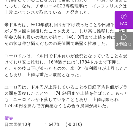
なった。なお、チポローネECB専務理事は「インフレリスクは
非常にバランスが取れている」と発言した。
FAQ
米ドル円は、米10年債利回りが下げ渋ったことや日経平均株価
がプラス圏を回復したことを支えに、じり高に推移した。欧州
勢参入後も買いの流れが続き、148.10円まで上値を伸ばした。
その後は伸び悩んだものの高値圏で底堅く推移した。
お問合せ
ユーロドルは、ドル円でドル買いが優勢となっていることを受
けてじり安に推移し、16時過ぎには1.1784ドルまで下押し
た。その後は下げ渋ったものの、米10年債利回りが上昇したこ
ともあり、上値は重たい展開となった。
ユーロ円は、ドル円が上昇していることや日経平均株価がプラ
ス圏を回復したことで、174.64円まで上値を伸ばした。もっと
も、ユーロドルが下落していることもあり、上値は限られ
174.50円を挟んで方向感なくもみ合う展開が続いた。
債券
日本国債10年 1.647% (-0.010)