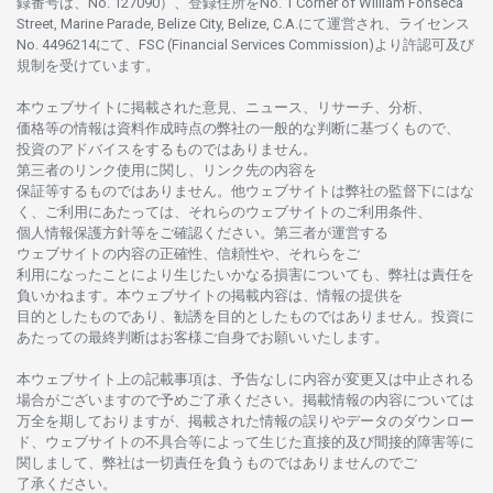
録番号は、No. 127090）、
登録住所を
No. 1 Corner of William Fonseca
Street, Marine Parade, Belize City, Belize, C.A.にて
運営さ
れ、
ライセンス
No. 4496214
にて、FSC (Financial Services Commission)より
許認可及び
規制を
受けています。
本
ウェブサイトに
掲載さ
れた
意見、ニュース、リサーチ、分析、
価格等の
情報は
資料作成時点の
弊社の
一般的な
判断に
基づくもので、
投資の
アドバイスを
するもの
では
ありません。
第三者の
リンク
使用に
関し、
リンク
先の
内容を
保証等するものではありません。
他
ウェブサイトは
弊社の
監督下にはな
く、
ご
利用に
あたっては、
それらの
ウェブサイトの
ご
利用条件、
個人情報保護方針等を
ご
確認ください。
第三者が
運営する
ウェブサイトの
内容の
正確性、信頼性や、それらをご
利用になったことにより
生じたいかな
る
損害についても、
弊社は
責任を
負いかね
ます。
本
ウェブサイトの
掲載内容は、
情報の
提供を
目的としたもの
であり、
勧誘を
目的としたもの
では
ありません。
投資に
あたっての
最終判断は
お
客様ご
自身でお
願いいたします。
本
ウェブサイト
上の
記載事項は、
予告なしに
内容が
変更又は
中止さ
れる
場合がございますので
予めご
了承ください。
掲載情報の
内容については
万全を
期しておりますが、
掲載さ
れた
情報の
誤りや
データの
ダウンロー
ド、
ウェブサイトの
不具合等に
よって
生じた
直接的及び
間接的障害等に
関し
まして、
弊社は
一切責任を
負うものではありませんのでご
了承ください
。