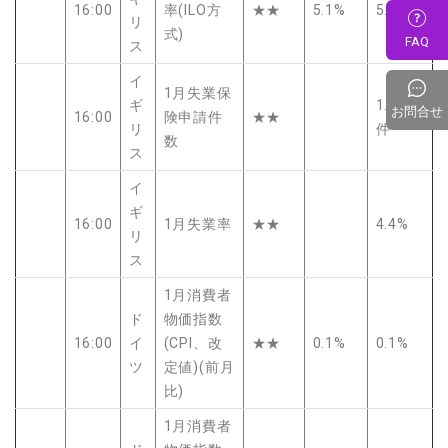
16:00
率(ILO方
★★
5.1%
5.1%
リ
式)
FAQ
ス
イ
1月失業保
ギ
1.79万
お問合せ
16:00
険申請件
★★
リ
件
数
ス
イ
ギ
16:00
1月失業率
★★
4.4%
リ
ス
1月消費者
ド
物価指数
16:00
イ
(CPI、改
★★
0.1%
0.1%
ツ
定値)(前月
比)
1月消費者