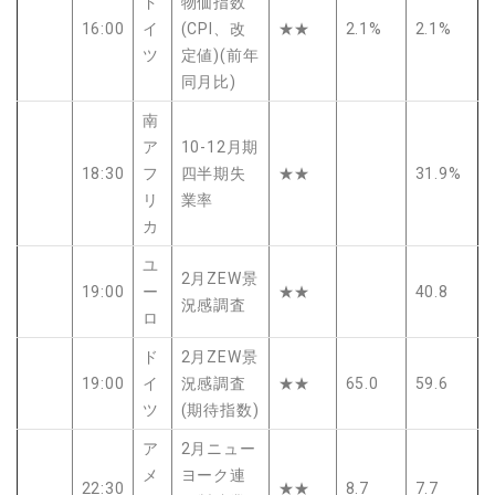
ド
物価指数
16:00
イ
(CPI、改
★★
2.1%
2.1%
ツ
定値)(前年
同月比)
南
ア
10-12月期
18:30
フ
四半期失
★★
31.9%
リ
業率
カ
ユ
2月ZEW景
19:00
ー
★★
40.8
況感調査
ロ
ド
2月ZEW景
19:00
イ
況感調査
★★
65.0
59.6
ツ
(期待指数)
ア
2月ニュー
メ
ヨーク連
22:30
★★
8.7
7.7