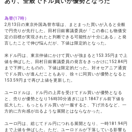
あり、全般でドル買いが優勢となった
為替(17時）
2月13日の東京外国為替市場は、まとまった買いが入ると全般
で円売りが先行した。田村日銀審議委員が「この春にも物価安
定の目標が実現されたと判断できる可能性が十分にある」と発
言したことで伸び悩んだが、下値は限定的となった。
米ドル円は、東京仲値にかけて買いが強まると153.35円まで上
値を伸ばした。田村日銀審議委員の発言をきっかけに152.84円
まで下押したものの、下値は限定的だった。対オセアニア通貨
でドル買いが進んだこともあり、徐々に同買いが優勢となると
153.59円まで再び上値を更新した。
ユーロドルは、ドル円の上昇を受けてドル買いが優勢となる
と、売りが優勢となり16時30分過ぎには1.1847ドル前下値を
拡大した。もっともドル買いが一服すると、下げ渋るなど、一
方的に方向感が出るような展開とはならなかった。
ユーロ円は、総じてドル円につれる展開となり、一時181.94円
まで上値を伸ばした。ただ、ユーロドルが下落している影響も