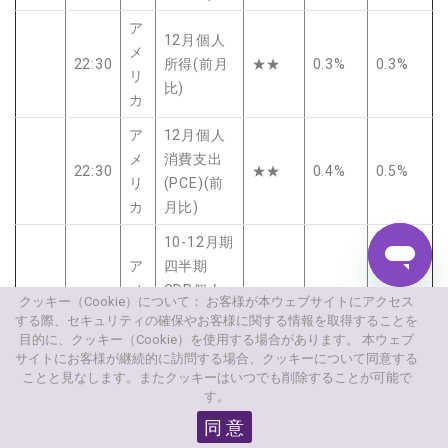
ア
12月個人
メ
22:30
所得(前月
★★
0.3%
0.3%
リ
比)
カ
ア
12月個人
メ
消費支出
22:30
★★
0.4%
0.5%
リ
(PCE)(前
カ
月比)
10-12月期
ア
四半期
メ
GDP個人
22:30
★★
3.5%
クッキー（Cookie）について： お客様が本ウェブサイトにアクセス
リ
消費・速
する際、セキュリティの確保やお客様に関する情報を取得することを
カ
報値(前期
目的に、クッキー（Cookie）を使用する場合があります。 本ウェブ
サイトにお客様が継続的に訪問する場合、クッキーについて同意する
比年率)
ことと見なします。またクッキーはいつでも削除することが可能で
10-12月期
す。
ア
四半期コ
同 意
メ
22:30
アPCE・
★★
2.9%