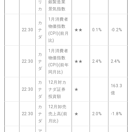
リ
銀製造業
カ
景気指数
1月消費者
カ
物価指数
22:30
ナ
★★
0.1%
-0.2%
(CPI)(前月
ダ
比)
1月消費者
カ
物価指数
22:30
ナ
★★
2.4%
2.4%
(CPI)(前年
ダ
同月比)
カ
12月対カ
163.3
22:30
ナ
ナダ証券
★
億
ダ
投資額
カ
12月卸売
22:30
ナ
売上高(前
★
2.0%
-1.8%
ダ
月比)
ア