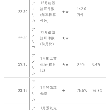
ア
12月建設
メ
許可件数
142.0
22:30
★★
リ
(年率換算
万件
カ
件数)
ア
12月建設
メ
22:30
許可件数
★★
リ
(前月比)
カ
ア
1月鉱工業
メ
23:15
生産(前月
★★
0.4%
0.4%
リ
比)
カ
ア
メ
1月設備稼
23:15
★
76.5%
76.3%
リ
働率
カ
ア
1月景気先