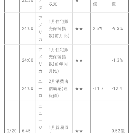
22:30
ナ
★
収支
億
億
ダ
ア
1月住宅販
メ
24:00
売保留指
★★
2.5%
-9.3%
リ
数(前月比)
カ
ア
1月住宅販
メ
売保留指
24:00
★★
-1.3%
リ
数(前年同
カ
月比)
ユ
2月消費者
24:00
ー
信頼感(速
★★
-11.7
-12.4
ロ
報値)
ニ
ュ
ー
ジ
1月貿易収
2/20
6:45
★★
0.52億