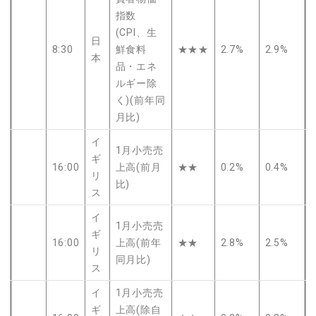
指数
(CPI、生
日
8:30
鮮食料
★★★
2.7%
2.9%
本
品・エネ
ルギー除
く)(前年同
月比)
イ
1月小売売
ギ
16:00
上高(前月
★★
0.2%
0.4%
リ
比)
ス
イ
1月小売売
ギ
16:00
上高(前年
★★
2.8%
2.5%
リ
同月比)
ス
イ
1月小売売
ギ
上高(除自