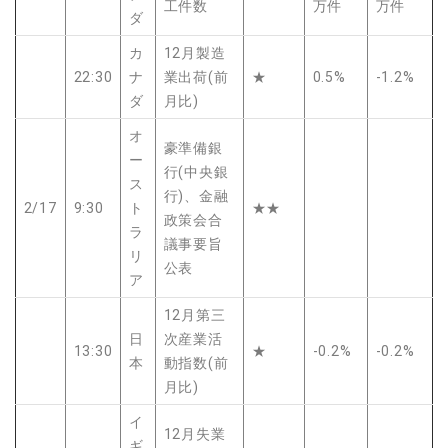
工件数
万件
万件
ダ
カ
12月製造
22:30
ナ
業出荷(前
★
0.5%
-1.2%
ダ
月比)
オ
豪準備銀
ー
行(中央銀
ス
行)、金融
2/17
9:30
ト
★★
政策会合
ラ
議事要旨
リ
公表
ア
12月第三
日
次産業活
13:30
★
-0.2%
-0.2%
本
動指数(前
月比)
イ
12月失業
ギ