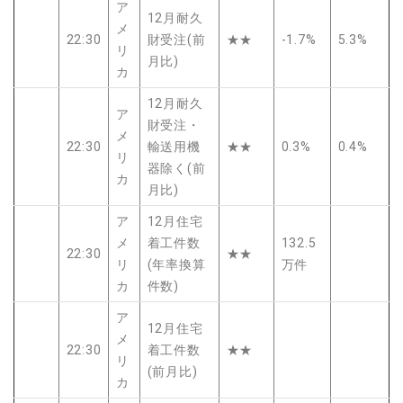
ア
12月耐久
メ
22:30
財受注(前
★★
-1.7%
5.3%
リ
月比)
カ
12月耐久
ア
財受注・
メ
22:30
輸送用機
★★
0.3%
0.4%
リ
器除く(前
カ
月比)
ア
12月住宅
メ
着工件数
132.5
22:30
★★
リ
(年率換算
万件
カ
件数)
ア
12月住宅
メ
22:30
着工件数
★★
リ
(前月比)
カ