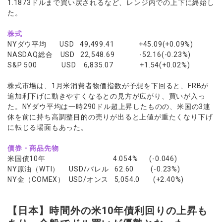
1.1873ドルまで買い戻されるなど、レンジ内での上下に終始し
た。
株式
NYダウ平均 USD 49,499.41 +45.09(+0.09%)
NASDAQ総合 USD 22,548.69 -52.16(-0.23%)
S&P 500 USD 6,835.07 +1.54(+0.02%)
株式市場は、1月米消費者物価指数が予想を下回ると、FRBが
追加利下げに動きやすくなるとの見方が広がり、買いが入っ
た。NYダウ平均は一時290ドル超上昇したものの、米国の3連
休を前に持ち高調整目的の売りが出ると上値が重たくなり下げ
に転じる場面もあった。
債券・商品先物
米国債10年 4.054% (-0.046)
NY原油（WTI） USD/バレル 62.60 (-0.23%)
NY金（COMEX） USD/オンス 5,054.0 (+2.40%)
【日本】時間外の米10年債利回りの上昇も