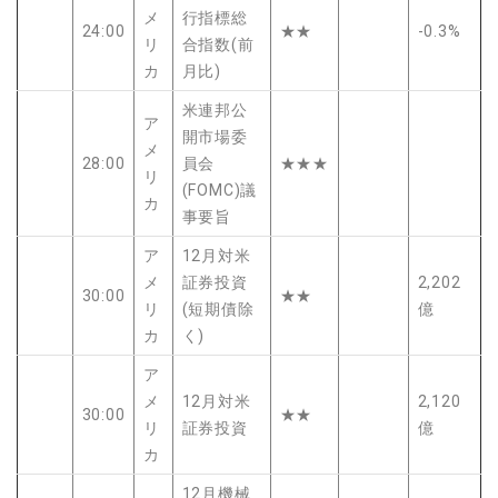
メ
行指標総
24:00
★★
-0.3%
リ
合指数(前
カ
月比)
米連邦公
ア
開市場委
メ
28:00
員会
★★★
リ
(FOMC)議
カ
事要旨
ア
12月対米
メ
証券投資
2,202
30:00
★★
リ
(短期債除
億
カ
く)
ア
メ
12月対米
2,120
30:00
★★
リ
証券投資
億
カ
12月機械