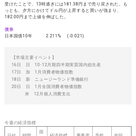
受けたことで、13時過ぎには181.38円まで売り戻された。も
っとも、夕方にかけてドル円が上昇すると買いが強まり、
182.00円まで上値を伸ばした。
債券
日本国債10年 2.211% (-0.021)
【市場主要イベント】
16日 日 10-12月期四半期実質国内総生産
17日 加 1月消費者物価指数
18日 新 ニュージーランド準備銀行
20日 日 1月全国消費者物価指数
米 12月個人消費支出
今週の経済指標
国
日付
時間
経済指標
重要度
予想
前回