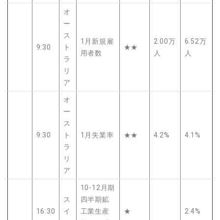
オ
ー
ス
1月新規雇
2.00万
6.52万
9:30
ト
★★
用者数
人
人
ラ
リ
ア
オ
ー
ス
9:30
ト
1月失業率
★★
4.2%
4.1%
ラ
リ
ア
10-12月期
ス
四半期鉱
16:30
イ
工業生産
★
2.4%