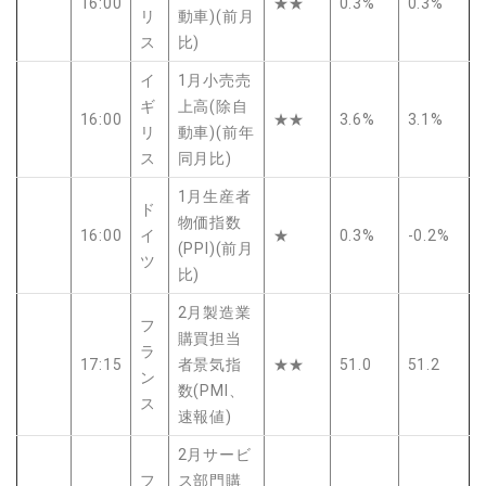
16:00
★★
0.3%
0.3%
リ
動車)(前月
ス
比)
イ
1月小売売
ギ
上高(除自
16:00
★★
3.6%
3.1%
リ
動車)(前年
ス
同月比)
1月生産者
ド
物価指数
16:00
イ
★
0.3%
-0.2%
(PPI)(前月
ツ
比)
2月製造業
フ
購買担当
ラ
17:15
者景気指
★★
51.0
51.2
ン
数(PMI、
ス
速報値)
2月サービ
フ
ス部門購