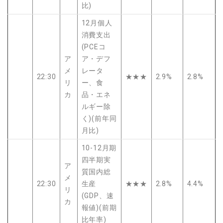
比)
12月個人
消費支出
(PCEコ
ア
ア・デフ
メ
レータ
22:30
★★★
2.9%
2.8%
リ
ー、食
カ
品・エネ
ルギー除
く)(前年同
月比)
10-12月期
四半期実
ア
質国内総
メ
22:30
生産
★★★
2.8%
4.4%
リ
(GDP、速
カ
報値)(前期
比年率)