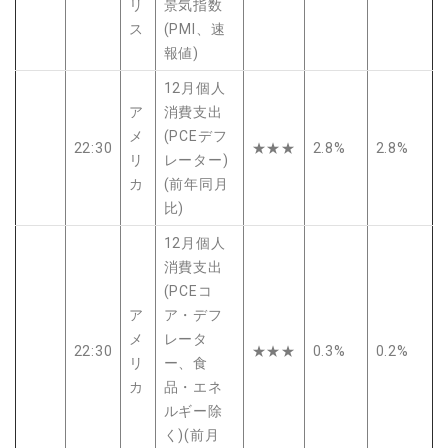
リ
景気指数
ス
(PMI、速
報値)
12月個人
ア
消費支出
メ
(PCEデフ
22:30
★★★
2.8%
2.8%
リ
レーター)
カ
(前年同月
比)
12月個人
消費支出
(PCEコ
ア
ア・デフ
メ
レータ
22:30
★★★
0.3%
0.2%
リ
ー、食
カ
品・エネ
ルギー除
く)(前月