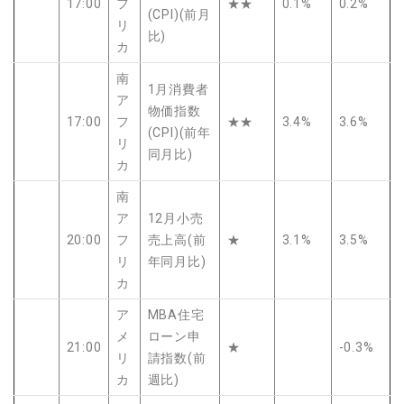
17:00
フ
★★
0.1%
0.2%
(CPI)(前月
リ
比)
カ
南
1月消費者
ア
物価指数
17:00
フ
★★
3.4%
3.6%
(CPI)(前年
リ
同月比)
カ
南
ア
12月小売
20:00
フ
売上高(前
★
3.1%
3.5%
リ
年同月比)
カ
ア
MBA住宅
メ
ローン申
21:00
★
-0.3%
リ
請指数(前
カ
週比)