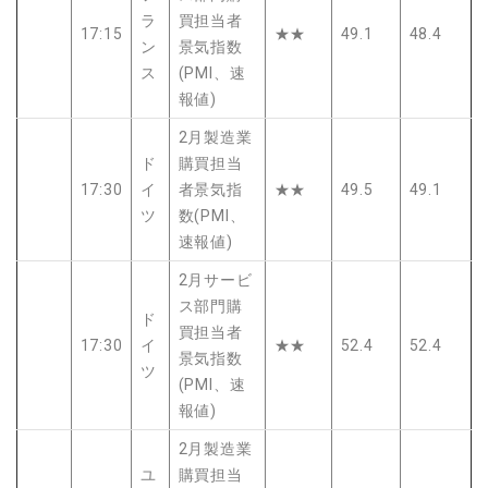
ラ
買担当者
17:15
★★
49.1
48.4
ン
景気指数
ス
(PMI、速
報値)
2月製造業
ド
購買担当
17:30
イ
者景気指
★★
49.5
49.1
ツ
数(PMI、
速報値)
2月サービ
ス部門購
ド
買担当者
17:30
イ
★★
52.4
52.4
景気指数
ツ
(PMI、速
報値)
2月製造業
ユ
購買担当