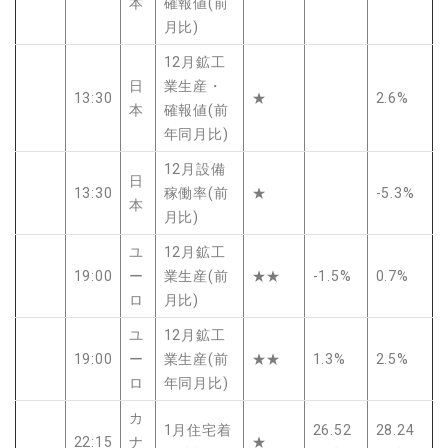
本
確報値(前
月比)
12月鉱工
日
業生産・
13:30
★
2.6%
本
確報値(前
年同月比)
12月設備
日
13:30
稼働率(前
★
-5.3%
本
月比)
ユ
12月鉱工
19:00
ー
業生産(前
★★
-1.5%
0.7%
ロ
月比)
ユ
12月鉱工
19:00
ー
業生産(前
★★
1.3%
2.5%
ロ
年同月比)
カ
1月住宅着
26.52
28.24
22:15
ナ
★