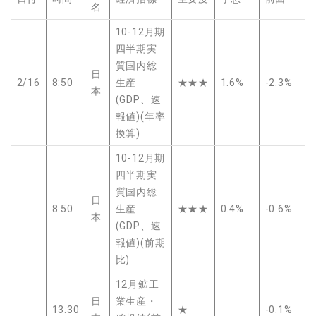
名
10-12月期
四半期実
質国内総
日
2/16
8:50
生産
★★★
1.6%
-2.3%
本
(GDP、速
報値)(年率
換算)
10-12月期
四半期実
質国内総
日
8:50
生産
★★★
0.4%
-0.6%
本
(GDP、速
報値)(前期
比)
12月鉱工
日
業生産・
13:30
★
-0.1%