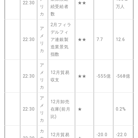
22:30
★★
リ
続受給者
万人
カ
数
2月フィラ
ア
デルフィ
メ
22:30
ア連銀製
★★
7.7
12.6
リ
造業景気
カ
指数
ア
メ
12月貿易
22:30
★★
-555億
-568億
リ
収支
カ
ア
12月卸売
メ
22:30
在庫(前月
★
0.2%
リ
比)
カ
カ
12月貿易
-20.0
-22.0