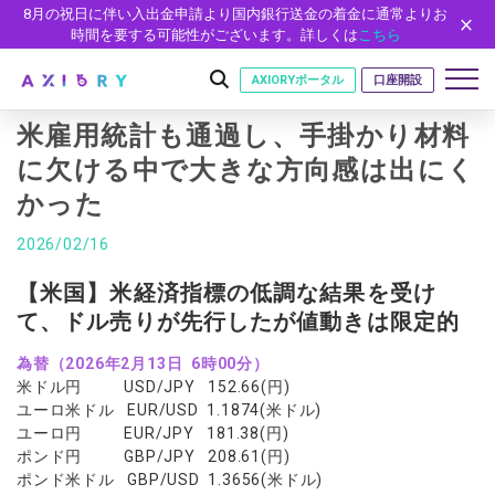
8月の祝日に伴い入出金申請より国内銀行送金の着金に通常よりお
時間を要する可能性がございます。詳しくは
こちら
AXIORYポータル
口座開設
米雇用統計も通過し、手掛かり材料
に欠ける中で大きな方向感は出にく
かった
はじめに
はじめに
2026/02/16
取引
ライセンス
取引商品
取引条件
【米国】米経済指標の低調な結果を受け
口座
安全性
て、ドル売りが先行したが値動きは限定的
FX（通貨ペア）
スプレッド・手数料
口座の種類
口座開設
プラットフォーム
現物株式
ゼロカットとロスカット
為替（2026年2月13日 6時00分）
口座タイプ
口座開設フォーム
プラットフォーム
ツール
パートナー
米ドル円 USD/JPY 152.66(円)
ETF
スワップとロールオーバー
法人のお客様
必要書類
ユーロ米ドル EUR/USD 1.1874(米ドル)
MT5
MT4/MT5 ヒストリカルデータ
パートナーシップ・プログラム
ニュース
株式CFD
入出金方法
ユーロ円 EUR/JPY 181.38(円)
ゼロ口座
開設方法
NEW
MT4
EA(エキスパートアドバイザー)
ポンド円 GBP/JPY 208.61(円)
株価指数CFD
レバレッジ
NEW
イントロデュース・パートナープログラム（IP）
ニュースリリース
会社概要
デモ口座
ポンド米ドル GBP/USD 1.3656(米ドル)
cTrader
カスタムインジケーター
エネルギーCFD
約定率
特別・VIPプログラム
NEW