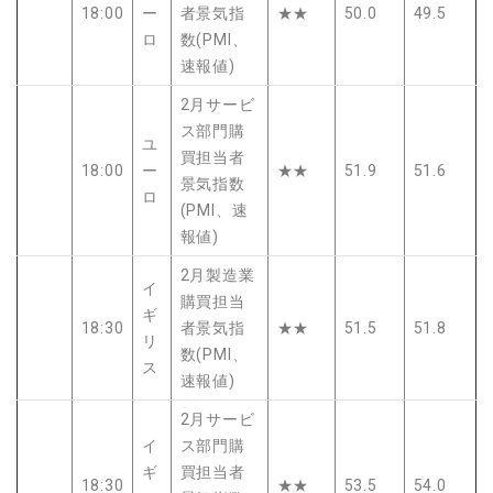
18:00
ー
者景気指
★★
50.0
49.5
ロ
数(PMI、
速報値)
2月サービ
ス部門購
ユ
買担当者
18:00
ー
★★
51.9
51.6
景気指数
ロ
(PMI、速
報値)
2月製造業
イ
購買担当
ギ
18:30
者景気指
★★
51.5
51.8
リ
数(PMI、
ス
速報値)
2月サービ
イ
ス部門購
ギ
買担当者
18:30
★★
53.5
54.0