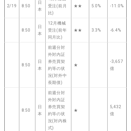
日
2/19
8:50
受注(前月
★★
5.0%
-11.0%
本
比)
12月機械
日
8:50
受注(前年
★★
3.3%
-6.4%
本
同月比)
前週分対
外対内証
日
券売買契
-3,657
8:50
★
本
約等の状
億
況(対外中
長期債)
前週分対
外対内証
日
券売買契
5,432
8:50
★
本
約等の状
億
況(対内株
式)