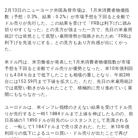
ウォレット口座
お知らせ
企業情報
NEW
AXIORYアプリ
日本時間表示インジケータ
貴金属CFD
取引時間
2月13日のニューヨーク外国為替市場は、1月米消費者物価指
マーケットニュース
ストライク インジケータ
会社概要
ソフトコモディティCFD
数（予想：0.3%、結果：0.2%）が市場予想を下回ると全般で
取引計算シミュレーター
AXIORYポータル
NEW
English
コーポレートニュース
ドル売りが先行した。この結果を受けて「FRBは利下げに踏み
MQLシグナル
NEW
役員紹介
バトルCFD
注文執行ポリシー
日本語
口座開設する
切りやすくなった」との見方が強まった一方で、先日の米雇用
キャンペーン
通貨インデックス
お問合せ
経済指標・予測カレンダー
統計では依然として底堅い雇用情勢が指摘されたため「FRBは
عربى
トレードガイド
NEW
よくあるご質問
利下げを先送りにする」との見方もあり方向感が出にくかっ
休眠口座と凍結口座
デモ口座を開設する
Русский
た。
Español
法人のお客様は
こちら
米ドル円は、米労働省が発表した1月米消費者物価指数が市場
ไทย
予想を下回ると全般でドル売りが優勢となった。米10年債利回
Tiếng Việt
りも4.04％台まで低下したことも相場の重しとなり、午前2時
台には152.59円まで下値を拡大した。ただ、先日の米雇用統計
では底堅い動きがみられたことで、積極的に売り進めていく展
開にもならなかった。
ユーロドルは、米インフレ指標のさえない結果を受けてドル売
りが先行すると一時1.1884ドルまで上値を伸ばしたものの、前
日高値の1.1890ドルが目先のレジスタンスとして意識される
と、一転して1.1847ドルまで売り戻された。ただ、米10年債
利回りの低下によるユーロ買い・ドル売りが出たことで再び