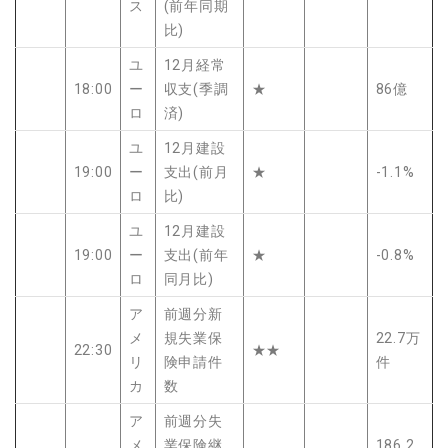
ス
(前年同期
比)
ユ
12月経常
18:00
ー
収支(季調
★
86億
ロ
済)
ユ
12月建設
19:00
ー
支出(前月
★
-1.1%
ロ
比)
ユ
12月建設
19:00
ー
支出(前年
★
-0.8%
ロ
同月比)
ア
前週分新
メ
規失業保
22.7万
22:30
★★
リ
険申請件
件
カ
数
ア
前週分失
メ
業保険継
186.2