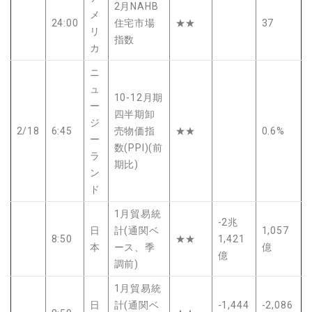
2月NAHB
メ
24:00
住宅市場
★★
37
リ
指数
カ
ニ
ュ
10-12月期
ー
四半期卸
ジ
2/18
6:45
売物価指
★★
0.6%
ー
数(PPI)(前
ラ
期比)
ン
ド
1月貿易統
-2兆
日
計(通関ベ
1,057
8:50
★★
1,421
本
ース、季
億
億
調前)
1月貿易統
日
計(通関ベ
-1,444
-2,086