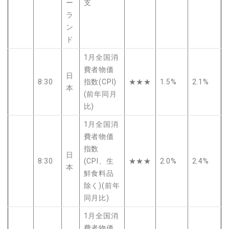
ー
支
ラ
ン
ド
1月全国消
費者物価
日
8:30
指数(CPI)
★★★
1.5%
2.1%
本
(前年同月
比)
1月全国消
費者物価
指数
日
8:30
(CPI、生
★★★
2.0%
2.4%
本
鮮食料品
除く)(前年
同月比)
1月全国消
費者物価