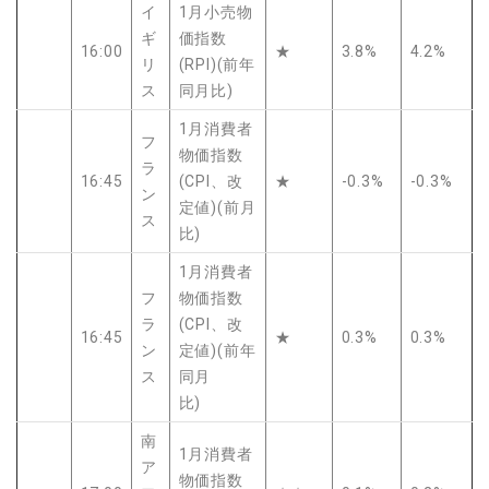
イ
1月小売物
ギ
価指数
16:00
★
3.8%
4.2%
リ
(RPI)(前年
ス
同月比)
1月消費者
フ
物価指数
ラ
16:45
(CPI、改
★
-0.3%
-0.3%
ン
定値)(前月
ス
比)
1月消費者
フ
物価指数
ラ
(CPI、改
16:45
★
0.3%
0.3%
ン
定値)(前年
ス
同月
比)
南
1月消費者
ア
物価指数