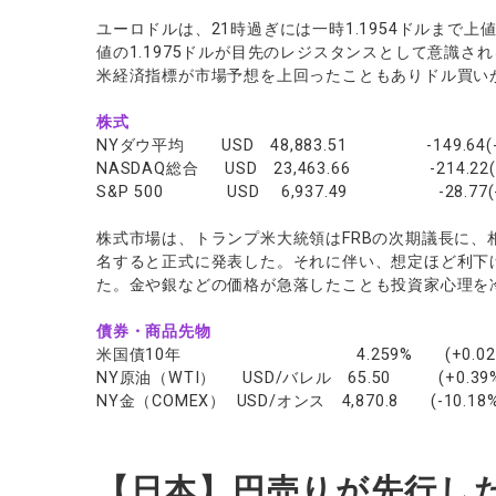
ユーロドルは、21時過ぎには一時1.1954ドルまで
値の1.1975ドルが目先のレジスタンスとして意識
米経済指標が市場予想を上回ったこともありドル買いが
株式
NYダウ平均 USD 48,883.51 -149.64(-0
NASDAQ総合 USD 23,463.66 -214.22(-0
S&P 500 USD 6,937.49 -28.77(-0
株式市場は、トランプ米大統領はFRBの次期議長に
名すると正式に発表した。それに伴い、想定ほど利下
た。金や銀などの価格が急落したことも投資家心理を冷
債券・商品先物
米国債10年 4.259% (+0.024
NY原油（WTI） USD/バレル 65.50 (+0.39
NY金（COMEX） USD/オンス 4,870.8 (-10.18%
【日本】円売りが先行し