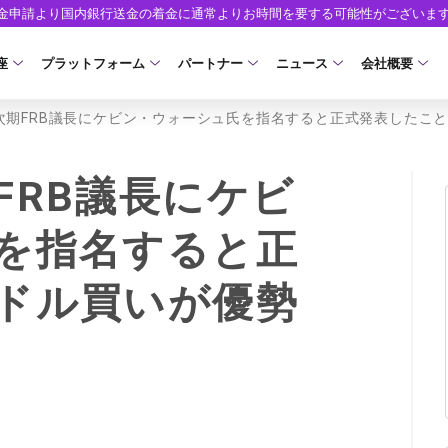
出金申請より国内銀行送金の着金に通常よりお時間を要する可能性がございま
座
プラットフォーム
パートナー
ニュース
会社概要
次期FRB議長にケビン・ウォーシュ氏を指名すると正式発表したこ
口座の種類
プラットフォーム
パートナーシップ・プログラム
取引条件
口座開設
ツール
ニュースリリース
企業情報
ア）
座タイプ
MT5
イントロデュース・パートナープログラム（I
スプレッド・手数料
口座開設フォーム
MT4/MT5 ヒストリカルデータ
お知らせ
会社概要
FRB議長にケビ
人のお客様
MT4
特別・VIPプログラム
ゼロカットとロスカット
必要書類
EA(エキスパートアドバイザー)
マーケットニュース
役員紹介
NEW
を指名すると正
ロ口座
cTrader
スワップとロールオーバー
開設方法
カスタムインジケーター
コーポレートニュース
お問合せ
NEW
ドル買いが優勢
AXIORYアプリ
入出金方法
日本時間表示インジケータ
キャンペーン
よくあるご質
モ口座
D
レバレッジ
ストライク インジケータ
トレードガイド
ォレット口座
NEW
NEW
NEW
AXIORYポータル
FD
MQLシグナル
約定率
NEW
取引時間
通貨インデックス