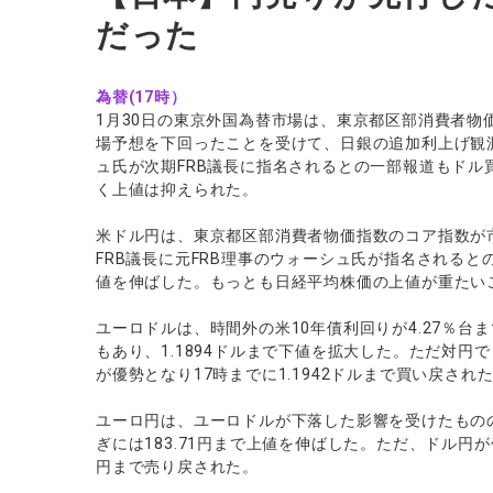
だった
為替(17時）
1月30日の東京外国為替市場は、東京都区部消費者物価
場予想を下回ったことを受けて、日銀の追加利上げ観
ュ氏が次期FRB議長に指名されるとの一部報道もド
く上値は抑えられた。
米ドル円は、東京都区部消費者物価指数のコア指数が
FRB議長に元FRB理事のウォーシュ氏が指名されるとの
値を伸ばした。もっとも日経平均株価の上値が重たいこ
ユーロドルは、時間外の米10年債利回りが4.27％
もあり、1.1894ドルまで下値を拡大した。ただ対
が優勢となり17時までに1.1942ドルまで買い戻され
ユーロ円は、ユーロドルが下落した影響を受けたもの
ぎには183.71円まで上値を伸ばした。ただ、ドル円が
円まで売り戻された。