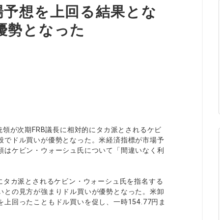
ィティCFD
NEW
取引計算シミュレーター
場予想を上回る結果とな
注文執行ポリシー
優勢となった
経済指標・予測カレンダー
休眠口座と凍結口座
統領が次期FRB議長に相対的にタカ派とされるケビ
般でドル買いが優勢となった。米経済指標が市場予
領はケビン・ウォーシュ氏について「間違いなく利
的にタカ派とされるケビン・ウォーシュ氏を指名する
いとの見方が強まりドル買いが優勢となった。米卸
上回ったこともドル買いを促し、一時154.77円ま