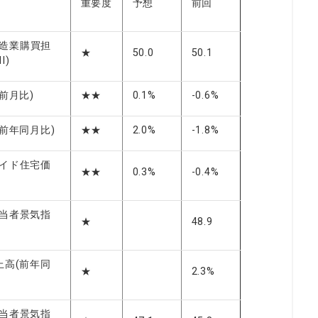
重要度
予想
前回
g製造業購買担
★
50.0
50.1
I)
前月比)
★★
0.1%
-0.6%
(前年同月比)
★★
2.0%
-1.8%
ワイド住宅価
★★
0.3%
-0.4%
担当者景気指
★
48.9
上高(前年同
★
2.3%
担当者景気指