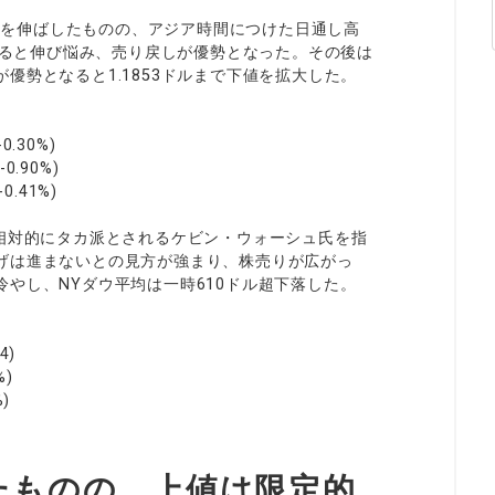
上値を伸ばしたものの、アジア時間につけた日通し高
されると伸び悩み、売り戻しが優勢となった。その後は
優勢となると1.1853ドルまで下値を拡大した。
.30%)
.90%)
.41%)
、相対的にタカ派とされるケビン・ウォーシュ氏を指
げは進まないとの見方が強まり、株売りが広がっ
やし、NYダウ平均は一時610ドル超下落した。
)
%)
)
たものの、上値は限定的