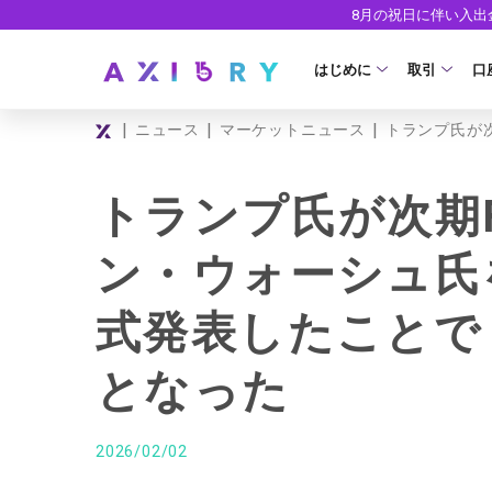
8月の祝日に伴い入
はじめに
取引
口
|
|
|
ニュース
マーケットニュース
トランプ氏が
取引商品
はじめに
ライセンス
FX（通貨ペ
口
トランプ氏が次期
安全性
現物株式
法
ン・ウォーシュ氏
ETF
ゼ
式発表したことで
株式CFD
デ
株価指数CF
ウ
となった
エネルギーC
貴金属CFD
2026/02/02