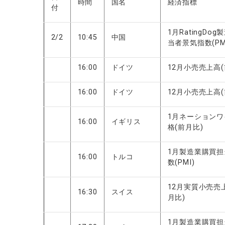
時間
国名
経済指標
付
1月RatingDo
2/2
10:45
中国
当者景気指数(PM
16:00
ドイツ
12月小売売上高(
16:00
ドイツ
12月小売売上高
1月ネーション
16:00
イギリス
格(前月比)
1月製造業購買
16:00
トルコ
数(PMI)
12月実質小売売
16:30
スイス
月比)
1月製造業購買