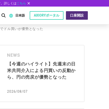
す。詳しくは
こちら
AXIORYポータル
口座開設
日本語
とでドル買いが優勢となった
English
P）
日本語
NEWS
عربى
【今週のハイライト】先週末の日
Русский
米共同介入による円買いの反動か
問
Español
ら、円の売戻が優勢となった
ไทย
2026/08/07
Tiếng Việt