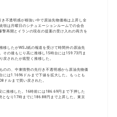
行き不透明感が根強い中で原油先物価格は上昇し全
大統領は月曜日のシチュエーションルームでの会合
爆撃再開とイランの現在の提案の受け入れの両方を
に推移したがWSJ紙の報道を受けて時間外の原油先
。その後もじり高に推移し15時台には159.73円ま
売り戻されたが底堅く推移した。
したものの、中東情勢の先行き不透明感から原油先物価
には1.1696ドルまで下値を拡大した。もっとも
708ドルまで買い戻された。
推移した。16時前には186.69円まで下押した
なり17時までに186.88円まで上昇した。東京