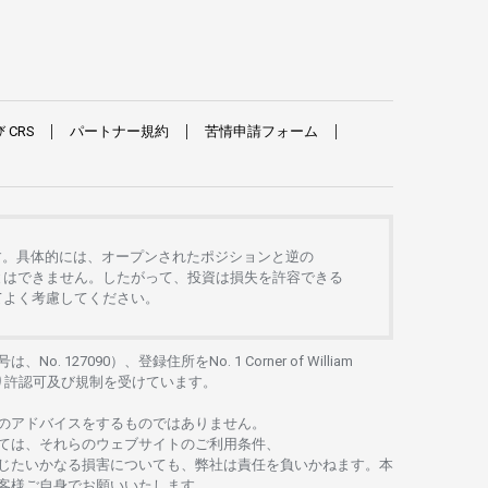
び
CRS
パートナー
規約
苦情申請
フォーム
す。
具体的には、
オープンさ
れた
ポジションと
逆の
とは
できません。したがって、
投資は
損失を
許容できる
て
よく
考慮してください。
号は、No. 127090）、
登録住所を
No. 1 Corner of William
り
許認可及び
規制を
受けています。
の
アドバイスを
するもの
では
ありません。
ては、
それらの
ウェブサイトの
ご
利用条件、
じたいかな
る
損害についても、
弊社は
責任を
負いかね
ます。
本
客様ご
自身でお
願いいたします。