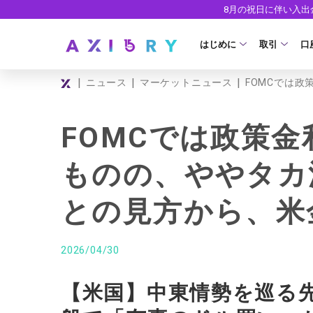
8月の祝日に伴い入
はじめに
取引
口
|
|
|
ニュース
マーケットニュース
FOMCでは
取引商品
はじめに
ライセンス
FX（通貨ペ
口
FOMCでは政策
安全性
現物株式
法
ものの、ややタカ
ETF
ゼ
との見方から、米
株式CFD
デ
株価指数CF
ウ
2026/04/30
エネルギーC
【米国】中東情勢を巡る
貴金属CFD