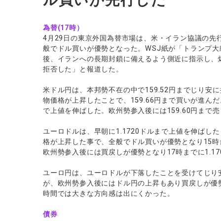
ル買いが先行した
為替(17時）
4月29日の東京外国為替市場は、米・イラン協議の先
般でドル買いが優勢となった。WSJ紙が「トランプ
後、イランへの長期封鎖に備えるよう側近に指示し、
拒否した」と報道した。
米ドル円は、本邦勢不在の中で159.52円までじり安
物価格が上昇したことで、159.66円まで買いが進んだ
で上値を伸ばした。欧州勢参入後には159.60円まで
ユーロドルは、早朝に1.1720ドルまで上値を伸ば
格が上昇した事で、全般でドル買いが優勢となり15時台
欧州勢参入後には買戻しが優勢となり17時までに1.1
ユーロ円は、ユーロドルが下落したことを受けてじり安に
が、欧州勢参入後にはドル円の上昇もあり買戻しが優勢と
時間では大きな方向感は出にくかった。
債券