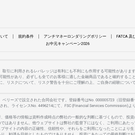
ついて
規約条件
アンチマネーロンダリングポリシー
FATCA
及
お
中元
キャンペーン
2026
。
取引に
利用さ
れる
レバレッジは
有利にも
不利にも
作用する
可能性がありま
可能性があり、
必ずしも
全てのお
客様に
適した
金融商品であると
確約するこ
に、リスクについて、
リスク
警告を
十分に
ご
理解の
上、
ご
自身の
経験につい
は、
ベリーズで
設立さ
れた
合同会社です。
登録番号は
No. 000005723（旧登録番
さ
れ、
ライセンス
No. 4496214
にて、FSC (Financial Services Commission)よ
析、
価格等の
情報は
資料作成時点の
弊社の
一般的な
判断に
基づくもので、
投資
のではありません。
他
ウェブサイトは
弊社の
監督下にはな
く、
ご
利用に
あたっ
ェブサイトの
内容の
正確性、信頼性や、それらをご
利用になったことにより
生
あり、
勧誘を
目的としたもの
では
ありません。
投資に
あたっての
最終判断は
お