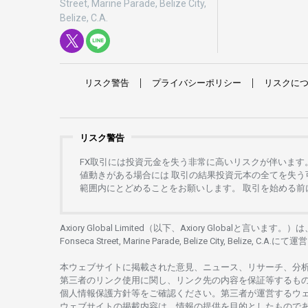
Street, Marine Parade, Belize City,
Belize, C.A.
リスク
警告
プライバシーポリシー
リスクに
リスク警告
FX
取引には
投資元金を
失う
非常に
高い
リスクが
伴います
値動きがある
場合には
取引の
結果投資元本の
全てを
失う
範囲内にとどめることを
お
願いします
。
取引を
始める
前
Axiory Global Limited（以下、Axiory Globalと言います。）
Fonseca Street, Marine Parade, Belize City, Belize, C.A.にて
運営
本
ウェブサイトに
掲載さ
れた
意見、ニュース、リサーチ、分
第三者の
リンク
使用に
関し、
リンク
先の
内容を
保証等するも
個人情報保護方針等を
ご
確認ください。
第三者が
運営する
ウ
ウェブサイトの
掲載内容は、
情報の
提供を
目的としたもの
で