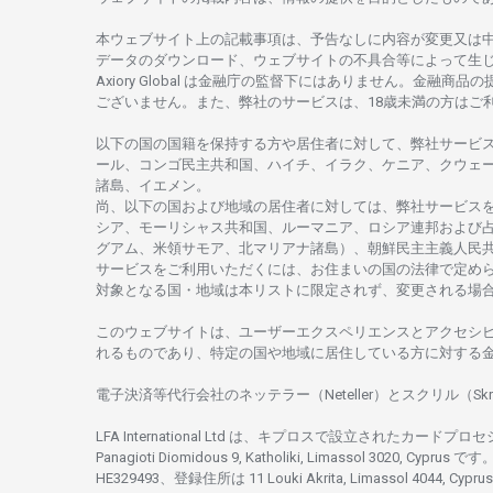
本
ウェブサイト
上の
記載事項は、
予告なしに
内容が
変更又は
データの
ダウンロード、
ウェブサイトの
不具合等に
よって
生
Axiory Global は
金融庁の
監督下にはありません。
金融商品の
ございません。
また、
弊社の
サービスは、18
歳未満の
方は
ご
以下の
国の
国籍を
保持する
方や
居住者に
対して、
弊社
サービ
ール、
コンゴ
民主共和国、ハイチ、イラク、ケニア、クウェ
諸島、
イエメン。
尚、
以下の
国および
地域の
居住者に
対しては、
弊社
サービス
シア、
モーリシャス
共和国、ルーマニア、
ロシア
連邦および
グアム、
米領
サモア、
北
マリアナ
諸島）、
朝鮮民主主義人民
サービスを
ご
利用いただくには、お
住まいの
国の
法律で
定め
対象となる
国
・
地域は
本
リストに
限定さ
れず、
変更さ
れる
場
このウェブサイトは、
ユーザーエクスペリエンスと
アクセシ
れるもの
であり、
特定の
国や
地域に
居住している
方に
対する
電子決済等代行会社の
ネッテラー
（Neteller）と
スクリル
（Skr
LFA International Ltd は、
キプロスで
設立さ
れた
カードプロセ
Panagioti Diomidous 9, Katholiki, Limassol 3020, Cyprus です。
HE329493、
登録住所は
11 Louki Akrita, Limassol 4044, Cyp