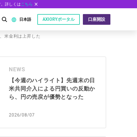
す。詳しくは
こちら
AXIORYポータル
口座開設
日本語
ら、米金利は上昇した
English
P）
日本語
NEWS
عربى
【今週のハイライト】先週末の日
Русский
米共同介入による円買いの反動か
問
Español
ら、円の売戻が優勢となった
ไทย
2026/08/07
Tiếng Việt