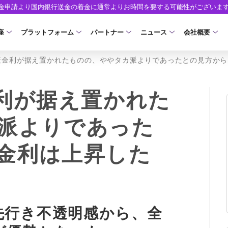
出金申請より国内銀行送金の着金に通常よりお時間を要する可能性がございま
座
プラットフォーム
パートナー
ニュース
会社概要
政策金利が据え置かれたものの、ややタカ派よりであったとの見方か
口座の種類
プラットフォーム
パートナーシップ・プログラム
取引条件
口座開設
ツール
ニュースリリース
企業情報
ア）
座タイプ
MT5
イントロデュース・パートナープログラム（I
スプレッド・手数料
口座開設フォーム
MT4/MT5 ヒストリカルデータ
お知らせ
会社概要
金利が据え置かれた
人のお客様
MT4
特別・VIPプログラム
ゼロカットとロスカット
必要書類
EA(エキスパートアドバイザー)
マーケットニュース
役員紹介
NEW
派よりであった
ロ口座
cTrader
スワップとロールオーバー
開設方法
カスタムインジケーター
コーポレートニュース
お問合せ
NEW
金利は上昇した
AXIORYアプリ
入出金方法
日本時間表示インジケータ
キャンペーン
よくあるご質
モ口座
D
レバレッジ
ストライク インジケータ
トレードガイド
ォレット口座
NEW
NEW
NEW
AXIORYポータル
FD
MQLシグナル
約定率
NEW
先行き不透明感から、全
取引時間
通貨インデックス