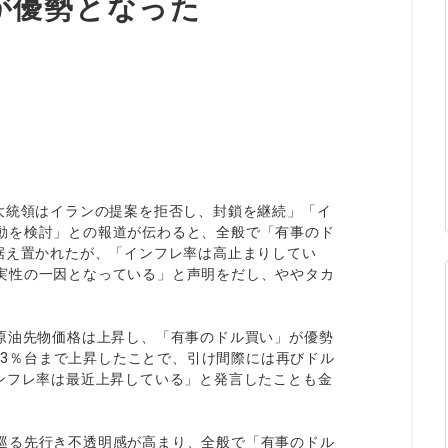
が優勢となった
ィティCFD
NEW
取引計算シミュレーター
注文執行ポリシー
経済指標・予測カレンダー
休眠口座と凍結口座
大統領はイランの提案を拒否し、封鎖を継続」「イ
動を検討」との報道が伝わると、全般で「有事のド
据え置かれたが、「インフレ率は高止まりしてい
実性の一因となっている」と声明をだし、ややタカ
I原油先物価格は上昇し、「有事のドル買い」が優勢
.43％台まで上昇したことで、引け間際には再びドル
インフレ率は最近上昇している」と発言したことも金
巡る先行き不透明感が高まり、全般で「有事のドル