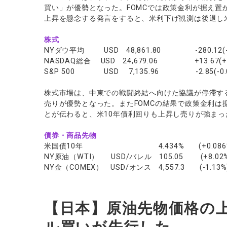
買い」が優勢となった。FOMCでは政策金利が据え置
上昇を懸念する発言をすると、米利下げ観測は後退し
株式
NYダウ平均 USD 48,861.80 -280.12(-0
NASDAQ総合 USD 24,679.06 +13.67(+0
S&P 500 USD 7,135.96 -2.85(-0.0
株式市場は、中東での戦闘終結へ向けた協議が停滞す
売りが優勢となった。またFOMCの結果で政策金利は
とが伝わると、米10年債利回りも上昇し売りが強まっ
債券・商品先物
米国債10年 4.434% (+0.086%
NY原油（WTI） USD/バレル 105.05 (+8.02%
NY金（COMEX） USD/オンス 4,557.3 (-1.13%
【日本】原油先物価格の