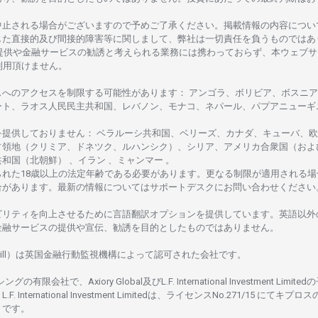
中止さ
れる
場合がございますので
予めご
了承ください。
掲載情報の
内容につい
じた
直接的及び
間接的障害等に
関し
まして、
弊社は
一切責任を
負うものではあ
提供や
金融
サービスの
勧誘と
考えられる
業務には
携わっておらず、
本
ウェブサ
利用頂けません
。
スへの
アクセスを
制限する
可能性があります
： アンゴラ、ボリビア、
ボスニア
ート、
ラオス
人民民主共和国、レバノン、モナコ、ネパール、パプアニューギ
を
提供しておりません
：
ベラルーシ
共和国、ベリーズ、カナダ、キューバ、
欧
占領地
（クリミア、ドネツク、ルハンシク）、シリア、
アメリカ
合衆国
（およ
共和国
（北朝鮮） 、イラン 、ミャンマー 。
られた
18
歳以上の
法定年齢である
必要があります。
更な
る
制限が
適用さ
れる
場
合があります。
最新の
情報については
サポートデスクに
お
問い
合わ
せくださ
い
ビリティを
向上さ
せるために
言語翻訳
オプションを
提供しています。
英語以外
金融
サービスの
提供や
宣伝、
勧誘を
目的としたもの
では
ありません。
ill）は
英国金融行動監視機構に
よって
認可さ
れた
会社です。
シングの
有限会社で、Axiory Global
及び
L.F. International Investment Limitedの
L.F. International Investment Limitedは、
ライセンス
No.271/15 にて
キプロス
rus です。