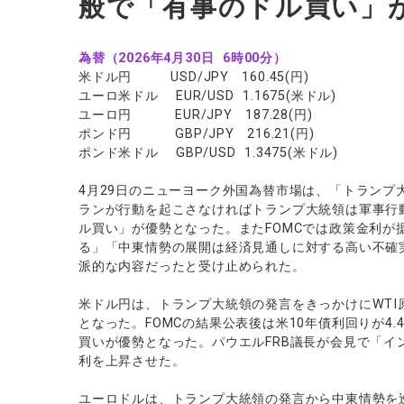
般で「有事のドル買い」
ソフトコモデ
バトルCFD
為替（2026年4月30日 6時00分）
米ドル円 USD/JPY 160.45(円)
ユーロ米ドル EUR/USD 1.1675(米ドル)
ユーロ円 EUR/JPY 187.28(円)
ポンド円 GBP/JPY 216.21(円)
ポンド米ドル GBP/USD 1.3475(米ドル)
4月29日のニューヨーク外国為替市場は、「トランプ
ランが行動を起こさなければトランプ大統領は軍事行
ル買い」が優勢となった。またFOMCでは政策金利が
る」「中東情勢の展開は経済見通しに対する高い不確
派的な内容だったと受け止められた。
米ドル円は、トランプ大統領の発言をきっかけにWT
となった。FOMCの結果公表後は米10年債利回りが4
買いが優勢となった。パウエルFRB議長が会見で「
利を上昇させた。
ユーロドルは、トランプ大統領の発言から中東情勢を