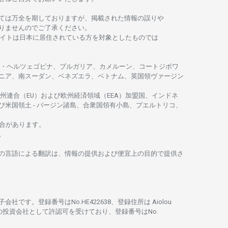
ては
万全を
期しておりますが、
掲載さ
れた
情報の
誤りや
りませんのでご
了承ください
。
イトは
日本に
居住さ
れて
いる
方を
対象としたもの
では
・
ヘルツェゴビナ、ブルガリア、カメルーン、コートジボワ
ニア、
南
スーダン、ベネズエラ、ベトナム、
英国領
ヴァージン
州連合
（EU）
および
欧州経済領域
（EEA）加盟国、インドネ
び
米国領土
-
バージン
諸島、合衆国領有小島、プエルトリコ、
合があります。
。
の
言語に
よる
翻訳は、
情報の
提供および
便宜上の
目的で
提供さ
子会社です。
登録番号は
No.HE422638、
登録住所は
Aiolou
の
投資会社として
許認可を
受けており、
登録番号は
No.