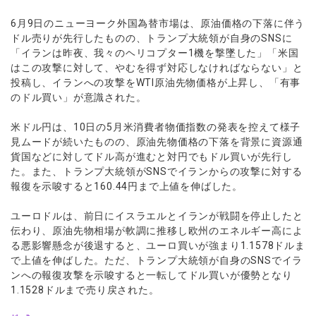
ウォレット口座
お知らせ
企業情報
NEW
AXIORYアプリ
日本時間表示インジケータ
貴金属CFD
取引時間
6月9日のニューヨーク外国為替市場は、原油価格の下落に伴う
マーケットニュース
ストライク インジケータ
会社概要
ソフトコモディティCFD
ドル売りが先行したものの、トランプ大統領が自身のSNSに
取引計算シミュレーター
AXIORYポータル
NEW
English
コーポレートニュース
「イランは昨夜、我々のヘリコプター1機を撃墜した」「米国
MQLシグナル
NEW
役員紹介
バトルCFD
注文執行ポリシー
日本語
口座開設する
はこの攻撃に対して、やむを得ず対応しなければならない」と
キャンペーン
通貨インデックス
お問合せ
経済指標・予測カレンダー
投稿し、イランへの攻撃をWTI原油先物価格が上昇し、「有事
عربى
トレードガイド
NEW
よくあるご質問
のドル買い」が意識された。
休眠口座と凍結口座
デモ口座を開設する
Русский
Español
米ドル円は、10日の5月米消費者物価指数の発表を控えて様子
法人のお客様は
こちら
見ムードが続いたものの、原油先物価格の下落を背景に資源通
ไทย
貨国などに対してドル高が進むと対円でもドル買いが先行し
Tiếng Việt
た。また、トランプ大統領がSNSでイランからの攻撃に対する
報復を示唆すると160.44円まで上値を伸ばした。
ユーロドルは、前日にイスラエルとイランが戦闘を停止したと
伝わり、原油先物相場が軟調に推移し欧州のエネルギー高によ
る悪影響懸念が後退すると、ユーロ買いが強まり1.1578ドルま
で上値を伸ばした。ただ、トランプ大統領が自身のSNSでイラ
ンへの報復攻撃を示唆すると一転してドル買いが優勢となり
1.1528ドルまで売り戻された。