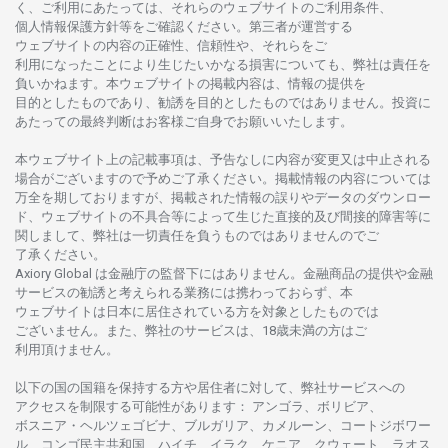
く、
ご
利用に
あたっては、
それらの
ウェブサイトの
ご
利用条件、
個人情報保護方針等を
ご
確認ください。
第三者が
運営する
ウェブサイトの
内容の
正確性、信頼性や、それらをご
利用になったことにより
生じたいかな
る
損害についても、
弊社は
責任を
負いかね
ます。
本
ウェブサイトの
掲載内容は、
情報の
提供を
目的としたもの
であり、
勧誘を
目的としたもの
では
ありません。
投資に
あたっての
最終判断は
お
客様ご
自身でお
願いいたします。
本
ウェブサイト
上の
記載事項は、
予告なしに
内容が
変更又は
中止さ
れる
場合がございますので
予めご
了承ください。
掲載情報の
内容については
万全を
期しておりますが、
掲載さ
れた
情報の
誤りや
データの
ダウンロー
ド、
ウェブサイトの
不具合等に
よって
生じた
直接的及び
間接的障害等に
関し
まして、
弊社は
一切責任を
負うものではありませんのでご
了承ください
。
Axiory Global は
金融庁の
監督下にはありません。
金融商品の
提供や
金融
サービスの
勧誘と
考えられる
業務には
携わっておらず、
本
ウェブサイトは
日本に
居住さ
れて
いる
方を
対象としたもの
では
ございません。
また、
弊社の
サービスは、18
歳未満の
方は
ご
利用頂けません
。
以下の
国の
国籍を
保持する
方や
居住者に
対して、
弊社
サービスへの
アクセスを
制限する
可能性があります
： アンゴラ、ボリビア、
ボスニア
・
ヘルツェゴビナ、ブルガリア、カメルーン、コートジボワー
ル、
コンゴ
民主共和国、ハイチ、イラク、ケニア、クウェート、
ラオス