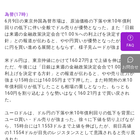
為替(17時）
6月9日の東京外国為替市場は、原油価格の下落や米10年債利
回りの低下に伴い全般でドル売りが優勢となった。また「日銀
は来週の金融政策決定会合で1.00％への利上げを決定する方
針」との報道が伝わると、やや円買いが優勢となったが積極的
FAQ
に円を買い進める展開ともならず、様子見ムードが強まった。
米ドル円は、東京仲値にかけて160.27円まで上値を伸ばした。
ただ、午後には「日銀は来週の金融政策決定会合で1.00％への
お問合せ
利上げを決定する方針」との報道が伝わると、やや売り圧力が
強まり15時台には160.05円まで下押した。また時間外の米10
年債利回りが低下したことも相場の重しとなった。もっとも
160円を割り込むような勢いはなく160.21円まで買い戻され
た。
ユーロドルは、ドル円の下落や米10年債利回りの低下を背景に
ユーロ買い・ドル売りが強まった。徐々に下値を切り上げなが
ら、15時台には1.1553ドルまで上値を伸ばしたが、前日高値
の1.1554ドルが目先のレジスタンスとして意識されると売り戻
された。