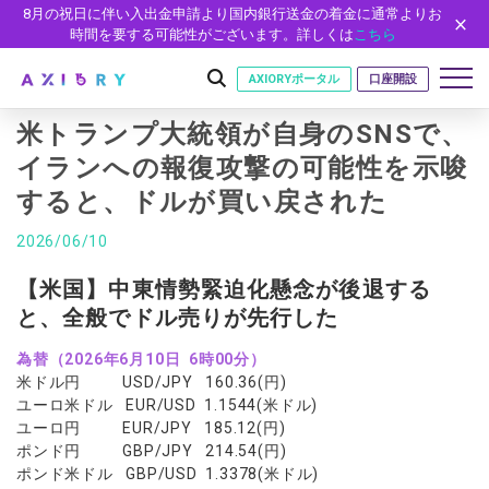
8月の祝日に伴い入出金申請より国内銀行送金の着金に通常よりお
時間を要する可能性がございます。詳しくは
こちら
AXIORYポータル
口座開設
米トランプ大統領が自身のSNSで、
イランへの報復攻撃の可能性を示唆
すると、ドルが買い戻された
はじめに
はじめに
2026/06/10
取引
ライセンス
取引商品
取引条件
【米国】中東情勢緊迫化懸念が後退する
口座
安全性
と、全般でドル売りが先行した
FX（通貨ペア）
スプレッド・手数料
口座の種類
口座開設
プラットフォーム
現物株式
ゼロカットとロスカット
為替（2026年6月10日 6時00分）
口座タイプ
口座開設フォーム
プラットフォーム
ツール
パートナー
米ドル円 USD/JPY 160.36(円)
ETF
スワップとロールオーバー
法人のお客様
必要書類
ユーロ米ドル EUR/USD 1.1544(米ドル)
MT5
MT4/MT5 ヒストリカルデータ
パートナーシップ・プログラム
ニュース
株式CFD
入出金方法
ユーロ円 EUR/JPY 185.12(円)
ゼロ口座
開設方法
NEW
MT4
EA(エキスパートアドバイザー)
ポンド円 GBP/JPY 214.54(円)
株価指数CFD
レバレッジ
NEW
イントロデュース・パートナープログラム（IP）
ニュースリリース
会社概要
デモ口座
ポンド米ドル GBP/USD 1.3378(米ドル)
cTrader
カスタムインジケーター
エネルギーCFD
約定率
特別・VIPプログラム
NEW