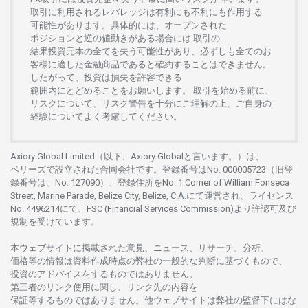
取引に
利用さ
れる
レバレッジは
有利にも
不利にも
作用する
可能性があります。
具体的には、
オープンさ
れた
ポジションと
逆の
値動きがある
場合には
取引の
結果投資元本の
全てを
失う
可能性があり、
必ずしも
全てのお
客様に
適した
金融商品であると
確約することは
できません。
したがって、
投資は
損失を
許容できる
範囲内にとどめることを
お
願いします
。
取引を
始める
前に、
リスクについて、
リスク
警告を
十分に
ご
理解の
上、
ご
自身の
経験について
よく
考慮してください。
Axiory Global Limited（以下、Axiory Globalと言います。）は、
ベリーズで
設立さ
れた
合同会社です。
登録番号は
No. 000005723（旧登
録番号は、No. 127090）、
登録住所を
No. 1 Corner of William Fonseca
Street, Marine Parade, Belize City, Belize, C.A.にて
運営さ
れ、
ライセンス
No. 4496214
にて、FSC (Financial Services Commission)より
許認可及び
規制を
受けています。
本
ウェブサイトに
掲載さ
れた
意見、ニュース、リサーチ、分析、
価格等の
情報は
資料作成時点の
弊社の
一般的な
判断に
基づくもので、
投資の
アドバイスを
するもの
では
ありません。
第三者の
リンク
使用に
関し、
リンク
先の
内容を
保証等するものではありません。
他
ウェブサイトは
弊社の
監督下にはな