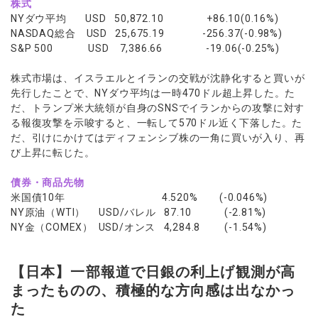
株式
NYダウ平均 USD 50,872.10 +86.10(0.16%)
NASDAQ総合 USD 25,675.19 -256.37(-0.98%)
S&P 500 USD 7,386.66 -19.06(-0.25%)
株式市場は、イスラエルとイランの交戦が沈静化すると買いが
先行したことで、NYダウ平均は一時470ドル超上昇した。た
だ、トランプ米大統領が自身のSNSでイランからの攻撃に対す
る報復攻撃を示唆すると、一転して570ドル近く下落した。た
だ、引けにかけてはディフェンシブ株の一角に買いが入り、再
び上昇に転じた。
債券・商品先物
米国債10年 4.520% (-0.046%)
NY原油（WTI） USD/バレル 87.10 (-2.81%)
NY金（COMEX） USD/オンス 4,284.8 (-1.54%)
【日本】一部報道で日銀の利上げ観測が高
まったものの、積極的な方向感は出なかっ
た