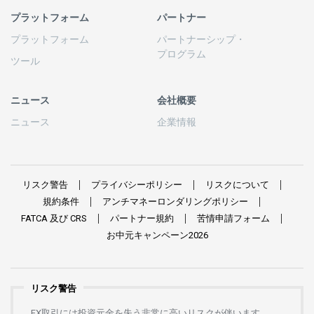
プラットフォーム
パートナー
プラットフォーム
パートナーシップ
・
プログラム
ツール
ニュース
会社概要
ニュース
企業情報
リスク
警告
プライバシーポリシー
リスクについて
規約条件
アンチマネーロンダリングポリシー
FATCA
及び
CRS
パートナー
規約
苦情申請
フォーム
お
中元
キャンペーン
2026
リスク警告
FX
取引には
投資元金を
失う
非常に
高い
リスクが
伴います。