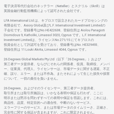
電子決済等代行会社の
ネッテラー
（Neteller）と
スクリル
（Skrill）は
英国金融行動監視機構に
よって
認可さ
れた
会社です。
LFA International Ltd は、
キプロスで
設立さ
れた
カードプロセシングの
有限会社で、Axiory Global
及び
L.F. International Investment Limitedの
子会社です。
登録番号は
No.HE422638、
登録住所は
Aiolou Panagioti
Diomidous 9, Katholiki, Limassol 3020, Cyprus です。L.F. International
Investment Limitedは、
ライセンス
No.271/15 にて
キプロスの
投資会社として
許認可を
受けており、
登録番号は
No. HE329493、
登録住所は
11 Louki Akrita, Limassol 4044, Cyprus です。
26 Degrees Global Markets Pty Ltd（以下「26 Degrees」）
および
第三者
データ
提供者、ならびにそれらの関係者、役員、取締役、メンバ
ー、従業員、代理人、ライセンサーは、
市場
データに
関する
遅延、不正
確、誤り、エラー、
または
不作為、
またそれに
よって
生じた
損失や
損害
について、
一切の
責任を
負いません。
26 Degrees、
およびその
ライセンサー、
第三者
データ
提供者、
取引所または
取引所施設は、いかな
る
表明や
保証も
行わ
ず、
ここに
明示または
黙示を
問わ
ずすべての
表明や
保証を
否認し
ます。
これには、
商品性、品質、
特定目的への
適合性、
中断のない
サービス、
エラーフリーの
サービス、
または
市場
データの
タイムリーさ、正確さ、
完全性に
関する
保証が
含まれますが、これに
限定さ
れません。