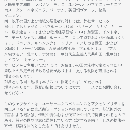
人民民主共和国、レバノン、モナコ、ネパール、パプアニューギニア、
南
スーダン、ベネズエラ、ベトナム、
英国領
ヴァージン
諸島、
イエメン。
尚、
以下の
国および
地域の
居住者に
対しては、
弊社
サービスを
提供しておりません
：
ベラルーシ
共和国、ベリーズ、カナダ、キュー
バ、
欧州連合
（EU）
および
欧州経済領域
（EEA）加盟国、インドネシ
ア、
モーリシャス
共和国、ルーマニア、
ロシア
連邦および
占領地
（クリ
ミア、ドネツク、ルハンシク）、シリア、
アメリカ
合衆国
（および
米国領土
-
バージン
諸島、合衆国領有小島、プエルトリコ、グアム、
米領
サモア、
北
マリアナ
諸島）、
朝鮮民主主義人民共和国
（北朝鮮）
、イラン 、ミャンマー 。
サービスを
ご
利用いただくには、お
住まいの
国の
法律で
定められた
18
歳以上の
法定年齢である
必要があります。
更な
る
制限が
適用さ
れる
場合があります。
対象となる
国
・
地域は
本
リストに
限定さ
れず、
変更さ
れる
場合があります。
最新の
情報については
サポートデスクに
お
問い
合わ
せくださ
い。
このウェブサイトは、
ユーザーエクスペリエンスと
アクセシビリティを
向上さ
せるために
言語翻訳
オプションを
提供しています。
英語以外の
言語に
よる
翻訳は、
情報の
提供および
便宜上の
目的で
提供さ
れるもの
で
あり、
特定の
国や
地域に
居住している
方に
対する
金融
サービスの
提供や
宣伝、
勧誘を
目的としたもの
では
ありません。