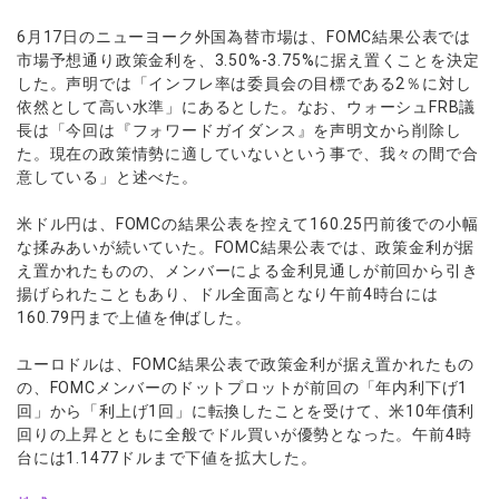
ウォレット口座
お知らせ
企業情報
NEW
AXIORYアプリ
日本時間表示インジケータ
貴金属CFD
取引時間
6月17日のニューヨーク外国為替市場は、FOMC結果公表では
マーケットニュース
ストライク インジケータ
会社概要
ソフトコモディティCFD
市場予想通り政策金利を、3.50%-3.75%に据え置くことを決定
取引計算シミュレーター
AXIORYポータル
NEW
English
コーポレートニュース
した。声明では「インフレ率は委員会の目標である2％に対し
MQLシグナル
NEW
役員紹介
バトルCFD
注文執行ポリシー
日本語
口座開設する
依然として高い水準」にあるとした。なお、ウォーシュFRB議
キャンペーン
通貨インデックス
お問合せ
経済指標・予測カレンダー
長は「今回は『フォワードガイダンス』を声明文から削除し
عربى
トレードガイド
NEW
よくあるご質問
た。現在の政策情勢に適していないという事で、我々の間で合
休眠口座と凍結口座
デモ口座を開設する
Русский
意している」と述べた。
Español
法人のお客様は
こちら
米ドル円は、FOMCの結果公表を控えて160.25円前後での小幅
ไทย
な揉みあいが続いていた。FOMC結果公表では、政策金利が据
Tiếng Việt
え置かれたものの、メンバーによる金利見通しが前回から引き
揚げられたこともあり、ドル全面高となり午前4時台には
160.79円まで上値を伸ばした。
ユーロドルは、FOMC結果公表で政策金利が据え置かれたもの
の、FOMCメンバーのドットプロットが前回の「年内利下げ1
回」から「利上げ1回」に転換したことを受けて、米10年債利
回りの上昇とともに全般でドル買いが優勢となった。午前4時
台には1.1477ドルまで下値を拡大した。