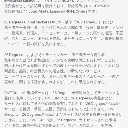
Investment Limitedは、
ライセンス
No.271/15 にて
キプロスの
投資会社として
許認可を
受けており、
登録番号は
No. HE329493、
登録住所は
11 Louki Akrita, Limassol 4044, Cyprus です。
26 Degrees Global Markets Pty Ltd（以下「26 Degrees」）
および
第三者
データ
提供者、ならびにそれらの関係者、役員、取締役、メンバ
ー、従業員、代理人、ライセンサーは、
市場
データに
関する
遅延、不正
確、誤り、エラー、
または
不作為、
またそれに
よって
生じた
損失や
損害
について、
一切の
責任を
負いません。
26 Degrees、
およびその
ライセンサー、
第三者
データ
提供者、
取引所または
取引所施設は、いかな
る
表明や
保証も
行わ
ず、
ここに
明示または
黙示を
問わ
ずすべての
表明や
保証を
否認し
ます。
これには、
商品性、品質、
特定目的への
適合性、
中断のない
サービス、
エラーフリーの
サービス、
または
市場
データの
タイムリーさ、正確さ、
完全性に
関する
保証が
含まれますが、これに
限定さ
れません。
CME Groupの
市場
データは、26 Degreesが
情報源として
ライセンスを
受けて
使用しています。
CME Groupは、26 Degreesの
商品および
サービスに
対してその
他の
関係を
有しておらず、26 Degreesの
商品や
サービスを
推奨、承認、支援、
奨励するものではありません。
CME
Groupは、26 Degreesの
商品および
サービスに
関する
義務や
責任を
負い
ません。また、CME Groupは、26 Degreesに
ライセンスさ
れた
市場
データの
正確性や
完全性を
保証せず、
同
データの
エラー、不作為、