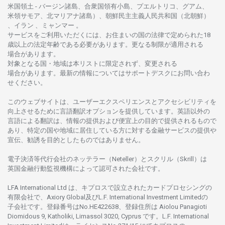
米国領土
-
バージン
諸島、合衆国領有小島、プエルトリコ、グアム、
米領
サモア、
北
マリアナ
諸島）、
朝鮮民主主義人民共和国
（北朝鮮）
、イラン 、ミャンマー 。
サービスを
ご
利用いただくには、お
住まいの
国の
法律で
定められた
18
歳以上の
法定年齢である
必要があります。
更な
る
制限が
適用さ
れる
場合があります。
対象となる
国
・
地域は
本
リストに
限定さ
れず、
変更さ
れる
場合があります。
最新の
情報については
サポートデスクに
お
問い
合わ
せくださ
い。
このウェブサイトは、
ユーザーエクスペリエンスと
アクセシビリティを
向上さ
せるために
言語翻訳
オプションを
提供しています。
英語以外の
言語に
よる
翻訳は、
情報の
提供および
便宜上の
目的で
提供さ
れるもの
で
あり、
特定の
国や
地域に
居住している
方に
対する
金融
サービスの
提供や
宣伝、
勧誘を
目的としたもの
では
ありません。
電子決済等代行会社の
ネッテラー
（Neteller）と
スクリル
（Skrill）は
英国金融行動監視機構に
よって
認可さ
れた
会社です。
LFA International Ltd は、
キプロスで
設立さ
れた
カードプロセシングの
有限会社で、Axiory Global
及び
L.F. International Investment Limitedの
子会社です。
登録番号は
No.HE422638、
登録住所は
Aiolou Panagioti
Diomidous 9, Katholiki, Limassol 3020, Cyprus です。L.F. International