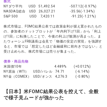
株式
NYダウ平均 USD 51,492.54 -507.12(-0.97%)
NASDAQ総合 USD 26,027.21 -35.56(-1.34%)
S&P 500 USD 7,420.11 -91.23(-1.21%)
株式市場は、FOMC結果公表では政策金利が据え置かれたもの
の、参加者のドットプロットが「年内利下げ1回」から「利上
げ1回」に転換したことで、今後の利上げ観測が高まった。ま
たウォーシュFRB議長は会見で「物価の安定の実現」を強調す
ると、市場では「想定したほど金融緩和に前向きではない」と
受け止められ、株式市場には売りが集まった。
債券・商品先物
米国債10年 4.489% (+0.012%)
NY原油（WTI） USD/バレル 74.71 (-6.14%)
NY金（COMEX） USD/オンス 4,276.3 (-0.80%)
【日本】米FOMC結果公表を控えて、全般
で様子見ムードが強かった