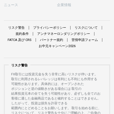
ニュース
企業情報
リスク
警告
プライバシーポリシー
リスクについて
規約条件
アンチマネーロンダリングポリシー
FATCA
及び
CRS
パートナー
規約
苦情申請
フォーム
お
中元
キャンペーン
2026
リスク警告
FX
取引には
投資元金を
失う
非常に
高い
リスクが
伴います。
取引に
利用さ
れる
レバレッジは
有利にも
不利にも
作用する
可能性があります。
具体的には、
オープンさ
れた
ポジションと
逆の
値動きがある
場合には
取引の
結果投資元本の
全てを
失う
可能性があり、
必ずしも
全てのお
客様に
適した
金融商品であると
確約することは
できません。
したがって、
投資は
損失を
許容できる
範囲内にとどめることを
お
願いします
。
取引を
始める
前に、
リスクについて、
リスク
警告を
十分に
ご
理解の
上、
ご
自身の