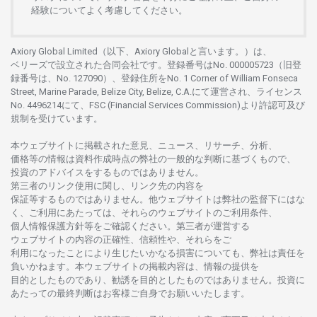
経験について
よく
考慮してください。
Axiory Global Limited（以下、Axiory Globalと言います。）は、
ベリーズで
設立さ
れた
合同会社です。
登録番号は
No. 000005723（旧登
録番号は、No. 127090）、
登録住所を
No. 1 Corner of William Fonseca
Street, Marine Parade, Belize City, Belize, C.A.にて
運営さ
れ、
ライセンス
No. 4496214
にて、FSC (Financial Services Commission)より
許認可及び
規制を
受けています。
本
ウェブサイトに
掲載さ
れた
意見、ニュース、リサーチ、分析、
価格等の
情報は
資料作成時点の
弊社の
一般的な
判断に
基づくもので、
投資の
アドバイスを
するもの
では
ありません。
第三者の
リンク
使用に
関し、
リンク
先の
内容を
保証等するものではありません。
他
ウェブサイトは
弊社の
監督下にはな
く、
ご
利用に
あたっては、
それらの
ウェブサイトの
ご
利用条件、
個人情報保護方針等を
ご
確認ください。
第三者が
運営する
ウェブサイトの
内容の
正確性、信頼性や、それらをご
利用になったことにより
生じたいかな
る
損害についても、
弊社は
責任を
負いかね
ます。
本
ウェブサイトの
掲載内容は、
情報の
提供を
目的としたもの
であり、
勧誘を
目的としたもの
では
ありません。
投資に
あたっての
最終判断は
お
客様ご
自身でお
願いいたします。