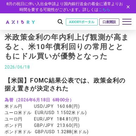
8月の祝日に伴い入出金申請より国内銀行送金の着金に通常よりお
時間を要する可能性がございます。詳しくは
こちら
AXIORYポータル
口座開設
米政策金利の年内利上げ観測が高ま
ると、米10年債利回りの常用とと
もにドル買いが優勢となった
はじめに
はじめに
2026/06/18
取引
ライセンス
取引商品
取引条件
【米国】FOMC結果公表では、政策金利の
口座
安全性
据え置きが決定された
FX（通貨ペア）
スプレッド・手数料
口座の種類
口座開設
プラットフォーム
現物株式
ゼロカットとロスカット
為替（2026年6月18日 6時00分）
口座タイプ
口座開設フォーム
プラットフォーム
ツール
パートナー
米ドル円 USD/JPY 160.68(円)
ETF
スワップとロールオーバー
法人のお客様
必要書類
ユーロ米ドル EUR/USD 1.1502米ドル)
MT5
MT4/MT5 ヒストリカルデータ
パートナーシップ・プログラム
ニュース
株式CFD
入出金方法
ユーロ円 EUR/JPY 184.81(円)
ゼロ口座
開設方法
NEW
MT4
EA(エキスパートアドバイザー)
ポンド円 GBP/JPY 213.60(円)
株価指数CFD
レバレッジ
NEW
イントロデュース・パートナープログラム（IP）
ニュースリリース
会社概要
デモ口座
ポンド米ドル GBP/USD 1.3288(米ドル)
cTrader
カスタムインジケーター
エネルギーCFD
約定率
特別・VIPプログラム
NEW