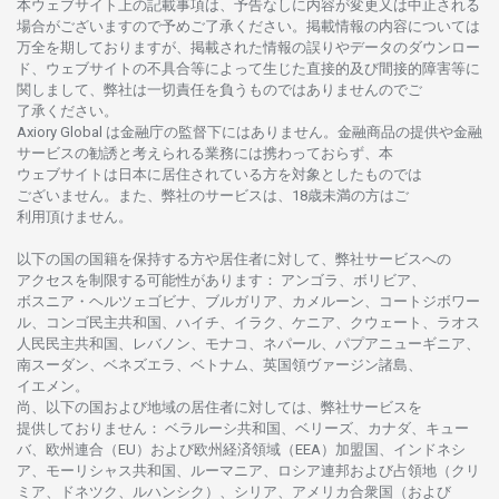
本
ウェブサイト
上の
記載事項は、
予告なしに
内容が
変更又は
中止さ
れる
場合がございますので
予めご
了承ください。
掲載情報の
内容については
万全を
期しておりますが、
掲載さ
れた
情報の
誤りや
データの
ダウンロー
ド、
ウェブサイトの
不具合等に
よって
生じた
直接的及び
間接的障害等に
関し
まして、
弊社は
一切責任を
負うものではありませんのでご
了承ください
。
Axiory Global は
金融庁の
監督下にはありません。
金融商品の
提供や
金融
サービスの
勧誘と
考えられる
業務には
携わっておらず、
本
ウェブサイトは
日本に
居住さ
れて
いる
方を
対象としたもの
では
ございません。
また、
弊社の
サービスは、18
歳未満の
方は
ご
利用頂けません
。
以下の
国の
国籍を
保持する
方や
居住者に
対して、
弊社
サービスへの
アクセスを
制限する
可能性があります
： アンゴラ、ボリビア、
ボスニア
・
ヘルツェゴビナ、ブルガリア、カメルーン、コートジボワー
ル、
コンゴ
民主共和国、ハイチ、イラク、ケニア、クウェート、
ラオス
人民民主共和国、レバノン、モナコ、ネパール、パプアニューギニア、
南
スーダン、ベネズエラ、ベトナム、
英国領
ヴァージン
諸島、
イエメン。
尚、
以下の
国および
地域の
居住者に
対しては、
弊社
サービスを
提供しておりません
：
ベラルーシ
共和国、ベリーズ、カナダ、キュー
バ、
欧州連合
（EU）
および
欧州経済領域
（EEA）加盟国、インドネシ
ア、
モーリシャス
共和国、ルーマニア、
ロシア
連邦および
占領地
（クリ
ミア、ドネツク、ルハンシク）、シリア、
アメリカ
合衆国
（および