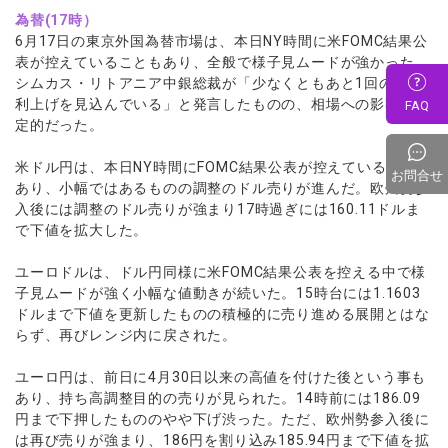
為替(17時）
6月17日の東京外国為替市場は、本日NY時間に米FOMC結果公
表が控えていることもあり、全般で様子見ムードが強かった。
シムカス・リトアニア中銀総裁が「少なくともあと1回の追加
利上げを見込んでいる」と発言したものの、相場への影響は限
FAQ
定的だった。
米ドル円は、本日NY時間にFOMC結果公表が控えていることも
お問合せ
あり、小幅ではあるものの調整のドル売りが進んだ。欧州勢参
入後には調整のドル売りが強まり17時過ぎには160.11ドルま
で下値を拡大した。
ユーロドルは、ドル円同様に米FOMC結果公表を控える中で様
子見ムードが強く小幅な値動きが続いた。15時台には1.1603
ドルまで下値を更新したものの積極的に売り進める展開とはな
らず、再びレンジ内に戻された。
ユーロ円は、前日に4月30日以来の高値を付けた後という事も
あり、持ち高調整目的の売りが見られた。14時前には186.09
円まで下押したもののやや下げ渋った。ただ、欧州勢参入後に
は再び売りが強まり、186円を割り込み185.94円まで下値を拡