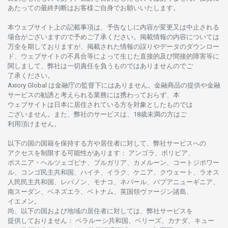
あたっての
最終判断は
お
客様ご
自身でお
願いいたします。
本
ウェブサイト
上の
記載事項は、
予告なしに
内容が
変更又は
中止さ
れる
場合がございますので
予めご
了承ください。
掲載情報の
内容については
万全を
期しておりますが、
掲載さ
れた
情報の
誤りや
データの
ダウンロー
ド、
ウェブサイトの
不具合等に
よって
生じた
直接的及び
間接的障害等に
関し
まして、
弊社は
一切責任を
負うものではありませんのでご
了承ください
。
Axiory Global は
金融庁の
監督下にはありません。
金融商品の
提供や
金融
サービスの
勧誘と
考えられる
業務には
携わっておらず、
本
ウェブサイトは
日本に
居住さ
れて
いる
方を
対象としたもの
では
ございません。
また、
弊社の
サービスは、18
歳未満の
方は
ご
利用頂けません
。
以下の
国の
国籍を
保持する
方や
居住者に
対して、
弊社
サービスへの
アクセスを
制限する
可能性があります
： アンゴラ、ボリビア、
ボスニア
・
ヘルツェゴビナ、ブルガリア、カメルーン、コートジボワー
ル、
コンゴ
民主共和国、ハイチ、イラク、ケニア、クウェート、
ラオス
人民民主共和国、レバノン、モナコ、ネパール、パプアニューギニア、
南
スーダン、ベネズエラ、ベトナム、
英国領
ヴァージン
諸島、
イエメン。
尚、
以下の
国および
地域の
居住者に
対しては、
弊社
サービスを
提供しておりません
：
ベラルーシ
共和国、ベリーズ、カナダ、キュー