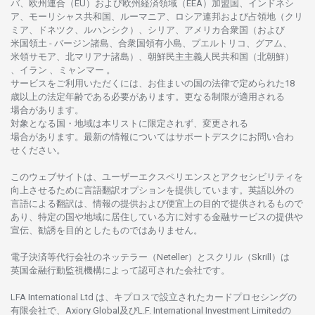
バ、
欧州連合
（EU）
および
欧州経済領域
（EEA）加盟国、インドネシ
ア、
モーリシャス
共和国、ルーマニア、
ロシア
連邦および
占領地
（クリ
ミア、ドネツク、ルハンシク）、シリア、
アメリカ
合衆国
（および
米国領土
-
バージン
諸島、合衆国領有小島、プエルトリコ、グアム、
米領
サモア、
北
マリアナ
諸島）、
朝鮮民主主義人民共和国
（北朝鮮）
、イラン 、ミャンマー 。
サービスを
ご
利用いただくには、お
住まいの
国の
法律で
定められた
18
歳以上の
法定年齢である
必要があります。
更な
る
制限が
適用さ
れる
場合があります。
対象となる
国
・
地域は
本
リストに
限定さ
れず、
変更さ
れる
場合があります。
最新の
情報については
サポートデスクに
お
問い
合わ
せくださ
い。
このウェブサイトは、
ユーザーエクスペリエンスと
アクセシビリティを
向上さ
せるために
言語翻訳
オプションを
提供しています。
英語以外の
言語に
よる
翻訳は、
情報の
提供および
便宜上の
目的で
提供さ
れるもの
で
あり、
特定の
国や
地域に
居住している
方に
対する
金融
サービスの
提供や
宣伝、
勧誘を
目的としたもの
では
ありません。
電子決済等代行会社の
ネッテラー
（Neteller）と
スクリル
（Skrill）は
英国金融行動監視機構に
よって
認可さ
れた
会社です。
LFA International Ltd は、
キプロスで
設立さ
れた
カードプロセシングの
有限会社で、Axiory Global
及び
L.F. International Investment Limitedの