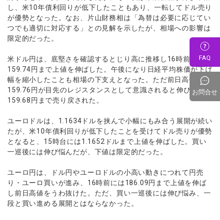
し、米10年債利回りが低下したこともあり、一転してドル売り
が優勢となった。なお、片山財務相は「為替は必要に応じてい
つでも適切に対応する」との見解を示したが、相場への影響は
限定的だった。
FAQ
米ドル円は、底堅さを確認するとじり高に推移し16時前には
159.74円まで上値を伸ばした。午後になり日経平均株価が下げ
幅を縮小したことも相場の下支えとなった。ただ前日高値の
159.76円が目先のレジスタンスとして意識されると伸び悩み
お問合せ
159.68円まで売り戻された。
ユーロドルは、1.1634ドルを挟んで小幅にもみ合う展開が続い
たが、米10年債利回りが低下したことを受けてドル売りが優勢
となると、15時台には1.1652ドルまで上値を伸ばした。買い
一巡後には伸び悩んだが、下値は限定的だった。
ユーロ円は、ドル円やユーロドルの小高い動きにつれて円売
り・ユーロ買いが進み、16時前には186.09円まで上値を伸ば
し前日高値をうわ抜けた。ただ、買い一巡後には伸び悩み、一
段と買い進める展開とはならなかった。