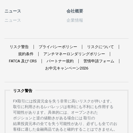
ニュース
会社概要
ニュース
企業情報
リスク
警告
プライバシーポリシー
リスクについて
規約条件
アンチマネーロンダリングポリシー
FATCA
及び
CRS
パートナー
規約
苦情申請
フォーム
お
中元
キャンペーン
2026
リスク警告
FX
取引には
投資元金を
失う
非常に
高い
リスクが
伴います。
取引に
利用さ
れる
レバレッジは
有利にも
不利にも
作用する
可能性があります。
具体的には、
オープンさ
れた
ポジションと
逆の
値動きがある
場合には
取引の
結果投資元本の
全てを
失う
可能性があり、
必ずしも
全てのお
客様に
適した
金融商品であると
確約することは
できません。