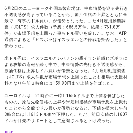
ウォレット口座
お知らせ
企業情報
NEW
AXIORYアプリ
日本時間表示インジケータ
貴金属CFD
取引時間
6月2日のニューヨーク外国為替市場は、中東情勢を巡る先行き
マーケットニュース
ストライク インジケータ
不透明感が高まっていることから、原油価格の上昇とともに全
会社概要
ソフトコモディティCFD
取引計算シミュレーター
AXIORYポータル
NEW
English
コーポレートニュース
般で「有事のドル買い」が優勢となった。また4月雇用動態調
MQLシグナル
NEW
役員紹介
バトルCFD
注文執行ポリシー
査（JOLTS）求人件数（予想：686.5万件、結果：761.8万
日本語
口座開設する
キャンペーン
通貨インデックス
お問合せ
件）が市場予想を上回った事もドル買いを促した。なお、AFP
経済指標・予測カレンダー
عربى
トレードガイド
NEW
通信によると「ヒズボラはイスラエルとの停戦を拒否した」と
よくあるご質問
休眠口座と凍結口座
デモ口座を開設する
Русский
伝わった。
Español
法人のお客様は
こちら
米ドル円は、イスラエルとレバノンの親イラン組織ヒズボラに
ไทย
よる攻撃の応報が続く中で、中東情勢の先行き不透明感から、
Tiếng Việt
原油価格は上昇しドル買いが優勢となった。4月雇用動態調査
（JOLTS）求人件数が市場予想を上回ったことも相場の支援材
料となり午前３時台には159.98円まで上値を伸ばした。
ユーロドルは、21時台に一時1.1655ドルまで上値を伸ばした
ものの、原油先物価格の上昇や米雇用指標が市場予想を上振れ
たことから全般でドル買いが優勢となると、下値を拡大し午前
3時台には1.1613ドルまで下押した。ただ、前日安値の1.1607
ドルが目先のサポートとして意識されると下げ渋った。