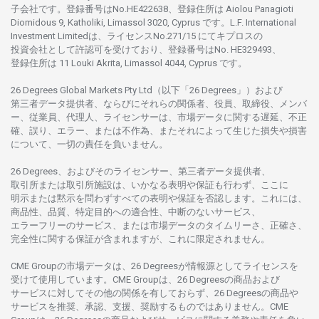
子会社です。
登録番号は
No.HE422638、
登録住所は
Aiolou Panagioti
Diomidous 9, Katholiki, Limassol 3020, Cyprus です。L.F. International
Investment Limitedは、
ライセンス
No.271/15 にて
キプロスの
投資会社として
許認可を
受けており、
登録番号は
No. HE329493、
登録住所は
11 Louki Akrita, Limassol 4044, Cyprus です。
26 Degrees Global Markets Pty Ltd（以下「26 Degrees」）
および
第三者
データ
提供者、ならびにそれらの関係者、役員、取締役、メンバ
ー、従業員、代理人、ライセンサーは、
市場
データに
関する
遅延、不正
確、誤り、エラー、
または
不作為、
またそれに
よって
生じた
損失や
損害
について、
一切の
責任を
負いません。
26 Degrees、
およびその
ライセンサー、
第三者
データ
提供者、
取引所または
取引所施設は、いかな
る
表明や
保証も
行わ
ず、
ここに
明示または
黙示を
問わ
ずすべての
表明や
保証を
否認し
ます。
これには、
商品性、品質、
特定目的への
適合性、
中断のない
サービス、
エラーフリーの
サービス、
または
市場
データの
タイムリーさ、正確さ、
完全性に
関する
保証が
含まれますが、これに
限定さ
れません。
CME Groupの
市場
データは、26 Degreesが
情報源として
ライセンスを
受けて
使用しています。
CME Groupは、26 Degreesの
商品および
サービスに
対してその
他の
関係を
有しておらず、26 Degreesの
商品や
サービスを
推奨、承認、支援、
奨励するものではありません。
CME