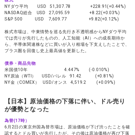
株式
NYダウ平均 USD 51,307.78 +228.91(+0.44%)
NASDAQ総合 USD 27,095.59 +8.22(+0.03%)
S&P 500 USD 7,609.77 +9.82(+0.12%)
株式市場は、中東情勢を巡る先行き不透明感からNYダウ平均
では売りが先行したものの、人工知能（AI）への成長期待か
ら、半導体関連株などに買いが入り相場を下支えしたことで、
プラス圏を回復し史上最高値を更新した。
債券・商品先物
米国債10年 4.447% (-0.010%)
NY原油（WTI） USD/バレル 91.42 (+0.81%)
NY金（COMEX） USD/オンス 4,519.2 (+0.09%)
【日本】原油価格の下落に伴い、ドル売り
が優勢となった
為替(17時）
6月2日の東京外国為替市場は、原油価格が下げ渋ったことを確
認するとドル買いが先行したが、その後は原油価格が再び下落