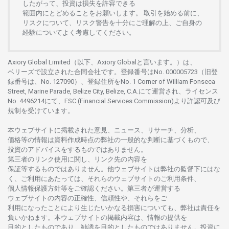
したがって、
投資は
損失を
許容できる
範囲内にとどめることを
お
願いします
。
取引を
始める
前に、
リスクについて、
リスク
警告を
十分に
ご
理解の
上、
ご
自身の
経験について
よく
考慮してください。
Axiory Global Limited（以下、Axiory Globalと言います。）は、
ベリーズで
設立さ
れた
合同会社です。
登録番号は
No. 000005723（旧登
録番号は、No. 127090）、
登録住所を
No. 1 Corner of William Fonseca
Street, Marine Parade, Belize City, Belize, C.A.にて
運営さ
れ、
ライセンス
No. 4496214
にて、FSC (Financial Services Commission)より
許認可及び
規制を
受けています。
本
ウェブサイトに
掲載さ
れた
意見、ニュース、リサーチ、分析、
価格等の
情報は
資料作成時点の
弊社の
一般的な
判断に
基づくもので、
投資の
アドバイスを
するもの
では
ありません。
第三者の
リンク
使用に
関し、
リンク
先の
内容を
保証等するものではありません。
他
ウェブサイトは
弊社の
監督下にはな
く、
ご
利用に
あたっては、
それらの
ウェブサイトの
ご
利用条件、
個人情報保護方針等を
ご
確認ください。
第三者が
運営する
ウェブサイトの
内容の
正確性、信頼性や、それらをご
利用になったことにより
生じたいかな
る
損害についても、
弊社は
責任を
負いかね
ます。
本
ウェブサイトの
掲載内容は、
情報の
提供を
目的としたもの
であり、
勧誘を
目的としたもの
では
ありません。
投資に