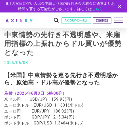
8月の祝日に伴い入出金申請より国内銀行送金の着金に通常よりお
時間を要する可能性がございます。詳しくは
こちら
AXIORYポータル
口座開設
中東情勢の先行き不透明感や、米雇
用指標の上振れからドル買いが優勢
となった
はじめに
はじめに
2026/06/03
取引
ライセンス
取引商品
取引条件
【米国】中東情勢を巡る先行き不透明感か
口座
安全性
ら、原油高・ドル高が優勢となった
FX（通貨ペア）
スプレッド・手数料
口座の種類
口座開設
プラットフォーム
現物株式
ゼロカットとロスカット
為替（2026年6月3日 6時00分）
口座タイプ
口座開設フォーム
プラットフォーム
ツール
パートナー
米ドル円 USD/JPY 159.93(円)
ETF
スワップとロールオーバー
法人のお客様
必要書類
ユーロ米ドル EUR/USD 1.1631(米ドル)
MT5
MT4/MT5 ヒストリカルデータ
パートナーシップ・プログラム
ニュース
株式CFD
入出金方法
ユーロ円 EUR/JPY 186.02(円)
ゼロ口座
開設方法
NEW
MT4
EA(エキスパートアドバイザー)
ポンド円 GBP/JPY 215.34(円)
株価指数CFD
レバレッジ
NEW
イントロデュース・パートナープログラム（IP）
ニュースリリース
会社概要
デモ口座
ポンド米ドル GBP/USD 1.3464(米ドル)
cTrader
カスタムインジケーター
エネルギーCFD
約定率
特別・VIPプログラム
NEW