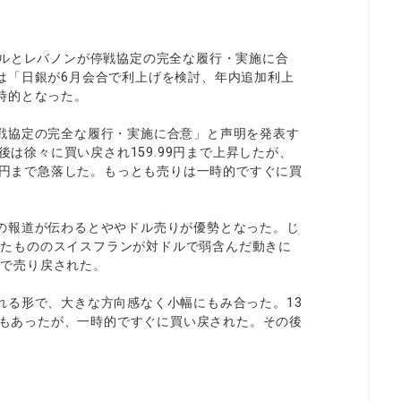
エルとレバノンが停戦協定の完全な履行・実施に合
は「日銀が6月会合で利上げを検討、年内追加利上
時的となった。
戦協定の完全な履行・実施に合意」と声明を発表す
後は徐々に買い戻され159.99円まで上昇したが、
59円まで急落した。もっとも売りは一時的ですぐに買
の報道が伝わるとややドル売りが優勢となった。じ
ばしたもののスイスフランが対ドルで弱含んだ動きに
まで売り戻された。
れる形で、大きな方向感なく小幅にもみ合った。13
場面もあったが、一時的ですぐに買い戻された。その後