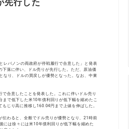
が先行した
ィティCFD
NEW
取引計算シミュレーター
注文執行ポリシー
経済指標・予測カレンダー
休眠口座と凍結口座
ルとレバノンの両政府が停戦履行で合意した」と発表
の下落に伴い、ドル売りが先行した。ただ、原油価
えとなり、ドルの買戻しが優勢となった。なお、中東
行で合意したことを発表した。これに伴いドル売り
4%台まで低下した米10年債利回りが低下幅を縮めたこ
もじり高に推移し160.04円まで上値を伸ばした。
が伝わると、全般でドル売りが優勢となり、21時前
巡後には徐々には米10年債利回りが低下幅を縮めた