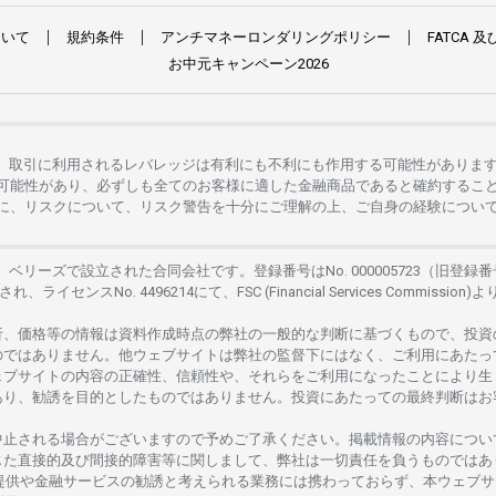
ついて
規約条件
アンチマネーロンダリングポリシー
FATCA
及
お
中元
キャンペーン
2026
。
取引に
利用さ
れる
レバレッジは
有利にも
不利にも
作用する
可能性がありま
可能性があり、
必ずしも
全てのお
客様に
適した
金融商品であると
確約するこ
に、リスクについて、
リスク
警告を
十分に
ご
理解の
上、
ご
自身の
経験につい
は、
ベリーズで
設立さ
れた
合同会社です。
登録番号は
No. 000005723（旧登録番
さ
れ、
ライセンス
No. 4496214
にて、FSC (Financial Services Commission)よ
析、
価格等の
情報は
資料作成時点の
弊社の
一般的な
判断に
基づくもので、
投資
のではありません。
他
ウェブサイトは
弊社の
監督下にはな
く、
ご
利用に
あたっ
ェブサイトの
内容の
正確性、信頼性や、それらをご
利用になったことにより
生
あり、
勧誘を
目的としたもの
では
ありません。
投資に
あたっての
最終判断は
お
中止さ
れる
場合がございますので
予めご
了承ください。
掲載情報の
内容につい
じた
直接的及び
間接的障害等に
関し
まして、
弊社は
一切責任を
負うものではあ
提供や
金融
サービスの
勧誘と
考えられる
業務には
携わっておらず、
本
ウェブサ