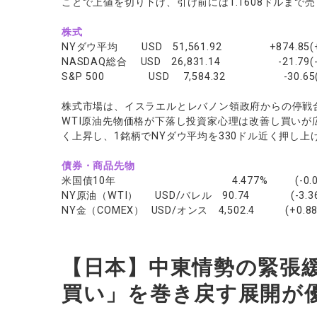
ことで上値を切り下げ、引け前には1.1608ドルまで
株式
NYダウ平均 USD 51,561.92 +874.85(+1
NASDAQ総合 USD 26,831.14 -21.79(-0
S&P 500 USD 7,584.32 -30.65(+
株式市場は、イスラエルとレバノン領政府からの停戦
WTI原油先物価格が下落し投資家心理は改善し買いが
く上昇し、1銘柄でNYダウ平均を330ドル近く押し上
債券・商品先物
米国債10年 4.477% (-0.02
NY原油（WTI） USD/バレル 90.74 (-3.36
NY金（COMEX） USD/オンス 4,502.4 (+0.88
【日本】中東情勢の緊張
買い」を巻き戻す展開が