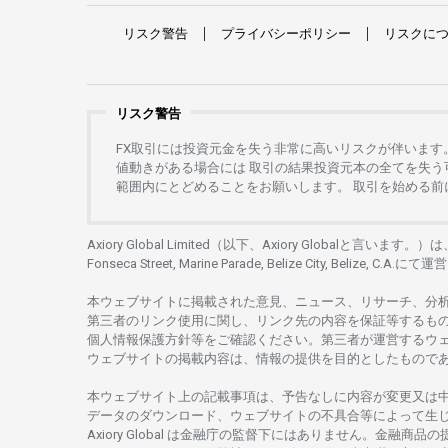
リスク
警告
プライバシーポリシー
リスクに
リスク警告
FX
取引には
投資元金を
失う
非常に
高い
リスクが
伴います
値動きがある
場合には
取引の
結果投資元本の
全てを
失う
範囲内にとどめることを
お
願いします
。
取引を
始める
前
Axiory Global Limited（以下、Axiory Globalと言います。）
Fonseca Street, Marine Parade, Belize City, Belize, C.A.にて
運営
本
ウェブサイトに
掲載さ
れた
意見、ニュース、リサーチ、分
第三者の
リンク
使用に
関し、
リンク
先の
内容を
保証等するも
個人情報保護方針等を
ご
確認ください。
第三者が
運営する
ウ
ウェブサイトの
掲載内容は、
情報の
提供を
目的としたもの
で
本
ウェブサイト
上の
記載事項は、
予告なしに
内容が
変更又は
データの
ダウンロード、
ウェブサイトの
不具合等に
よって
生
Axiory Global は
金融庁の
監督下にはありません。
金融商品の