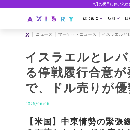
8月の祝日に伴い入
はじめに
取引
口
|
|
|
ニュース
マーケットニュース
イスラエルと
取引商品
はじめに
ライセンス
FX（通貨ペ
口
イスラエルとレバ
安全性
現物株式
法
る停戦履行合意が
ETF
ゼ
で、ドル売りが優
株式CFD
デ
株価指数CF
ウ
2026/06/05
エネルギーC
【米国】中東情勢の緊張
貴金属CFD