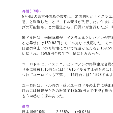
為替(17時）
6月4日の東京外国為替市場は、米国防相が「イスラ
意」と報道したことで、ドル売りが先行した。午後に
げの可能性も」との報道から、円買いが進行したが一
米ドル円は、米国防相が「イスラエルとレバノンが停
ると早朝には159.83円までドル売りで反応した。その
日銀の利上げの可能性について報道が伝わると159.
い戻され、159.8円台後半で小幅にもみ合った。
ユーロドルは、イスラエルとレバノンの停戦協定合意
り高に推移し15時台には1.1615ドルまで上値を伸
つれてユーロドルも下落し、16時台には1.1598ドル
ユーロ円は、ドル円の下落とユーロドルの上昇に挟ま
時台には日銀がらみの報道で185.35円まで下押す
も方向感なく揉みあった。
債券
日本国債10年 2.668% (+0.036)