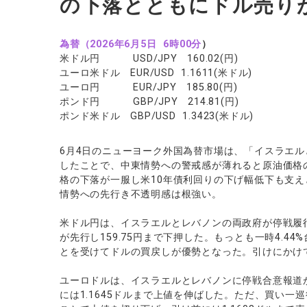
の下落とともにドル売り
ソフトコモデ
バトルCFD
為替（2026年6月5日 6時00分
）
米ドル円 USD/JPY 160.02(円)
ユーロ米ドル EUR/USD 1.1611(米ドル)
ユーロ円 EUR/JPY 185.80(円)
ポンド円 GBP/JPY 214.81(円)
ポンド米ドル GBP/USD 1.3423(米ドル)
6月4日のニューヨーク外国為替市場は、「イスラエ
したことで、中東情勢への警戒感が薄れると原油価格
格の下落が一服し米10年債利回りの下げ幅低下も支
情勢への先行き不透明感は根強い。
米ドル円は、イスラエルとレバノンの両政府が停戦履
が先行し159.75円まで下押した。もっとも一時4.4
とを受けてドルの買戻しが優勢となった。引けにかけて
ユーロドルは、イスラエルとレバノンに停戦合意報道
には1.1645ドルまで上値を伸ばした。ただ、買い一