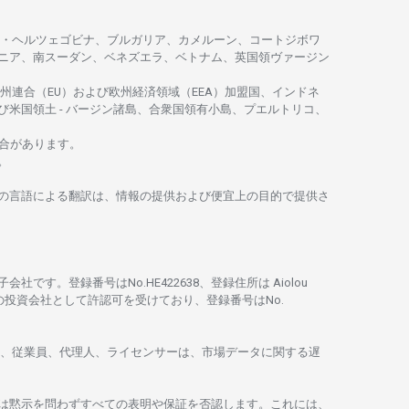
・
ヘルツェゴビナ、ブルガリア、カメルーン、コートジボワ
ニア、
南
スーダン、ベネズエラ、ベトナム、
英国領
ヴァージン
州連合
（EU）
および
欧州経済領域
（EEA）加盟国、インドネ
び
米国領土
-
バージン
諸島、合衆国領有小島、プエルトリコ、
合があります。
。
の
言語に
よる
翻訳は、
情報の
提供および
便宜上の
目的で
提供さ
子会社です。
登録番号は
No.HE422638、
登録住所は
Aiolou
の
投資会社として
許認可を
受けており、
登録番号は
No.
、従業員、代理人、ライセンサーは、
市場
データに
関する
遅
は
黙示を
問わ
ずすべての
表明や
保証を
否認し
ます。
これには、