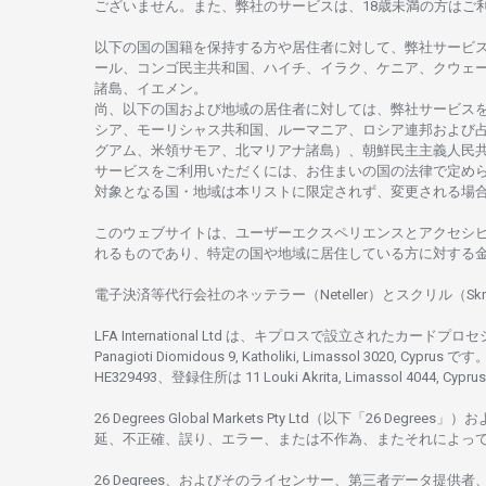
ございません。
また、
弊社の
サービスは、18
歳未満の
方は
ご
以下の
国の
国籍を
保持する
方や
居住者に
対して、
弊社
サービ
ール、
コンゴ
民主共和国、ハイチ、イラク、ケニア、クウェ
諸島、
イエメン。
尚、
以下の
国および
地域の
居住者に
対しては、
弊社
サービス
シア、
モーリシャス
共和国、ルーマニア、
ロシア
連邦および
グアム、
米領
サモア、
北
マリアナ
諸島）、
朝鮮民主主義人民
サービスを
ご
利用いただくには、お
住まいの
国の
法律で
定め
対象となる
国
・
地域は
本
リストに
限定さ
れず、
変更さ
れる
場
このウェブサイトは、
ユーザーエクスペリエンスと
アクセシ
れるもの
であり、
特定の
国や
地域に
居住している
方に
対する
電子決済等代行会社の
ネッテラー
（Neteller）と
スクリル
（Skr
LFA International Ltd は、
キプロスで
設立さ
れた
カードプロセ
Panagioti Diomidous 9, Katholiki, Limassol 3020, Cyprus です。
HE329493、
登録住所は
11 Louki Akrita, Limassol 4044, Cyp
26 Degrees Global Markets Pty Ltd（以下「26 Degrees」）
お
延、不正確、誤り、エラー、
または
不作為、
またそれに
よっ
26 Degrees、
およびその
ライセンサー、
第三者
データ
提供者