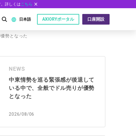
す。詳しくは
こちら
AXIORYポータル
口座開設
日本語
が優勢となった
English
P）
日本語
NEWS
عربى
中東情勢を巡る緊張感が後退して
Русский
いる中で、全般でドル売りが優勢
問
Español
となった
ไทย
2026/08/06
Tiếng Việt