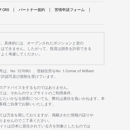
び
CRS
パートナー
規約
苦情申請
フォーム
す。
具体的には、
オープンさ
れた
ポジションと
逆の
とは
できません。したがって、
投資は
損失を
許容できる
て
よく
考慮してください。
号は、No. 127090）、
登録住所を
No. 1 Corner of William
り
許認可及び
規制を
受けています。
の
アドバイスを
するもの
では
ありません。
ては、
それらの
ウェブサイトの
ご
利用条件、
じたいかな
る
損害についても、
弊社は
責任を
負いかね
ます。
本
客様ご
自身でお
願いいたします。
ては
万全を
期しておりますが、
掲載さ
れた
情報の
誤りや
りませんのでご
了承ください
。
イトは
日本に
居住さ
れて
いる
方を
対象としたもの
では