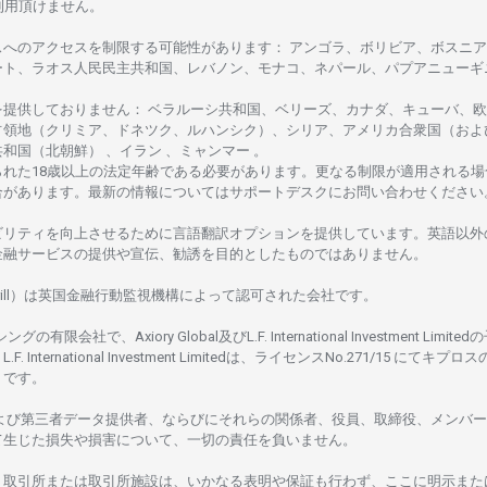
利用頂けません
。
スへの
アクセスを
制限する
可能性があります
： アンゴラ、ボリビア、
ボスニア
ート、
ラオス
人民民主共和国、レバノン、モナコ、ネパール、パプアニューギ
を
提供しておりません
：
ベラルーシ
共和国、ベリーズ、カナダ、キューバ、
欧
占領地
（クリミア、ドネツク、ルハンシク）、シリア、
アメリカ
合衆国
（およ
共和国
（北朝鮮） 、イラン 、ミャンマー 。
られた
18
歳以上の
法定年齢である
必要があります。
更な
る
制限が
適用さ
れる
場
合があります。
最新の
情報については
サポートデスクに
お
問い
合わ
せくださ
い
ビリティを
向上さ
せるために
言語翻訳
オプションを
提供しています。
英語以外
金融
サービスの
提供や
宣伝、
勧誘を
目的としたもの
では
ありません。
ill）は
英国金融行動監視機構に
よって
認可さ
れた
会社です。
シングの
有限会社で、Axiory Global
及び
L.F. International Investment Limitedの
L.F. International Investment Limitedは、
ライセンス
No.271/15 にて
キプロス
rus です。
よび
第三者
データ
提供者、ならびにそれらの関係者、役員、取締役、メンバー
て
生じた
損失や
損害について、
一切の
責任を
負いません。
、
取引所または
取引所施設は、いかな
る
表明や
保証も
行わ
ず、
ここに
明示また