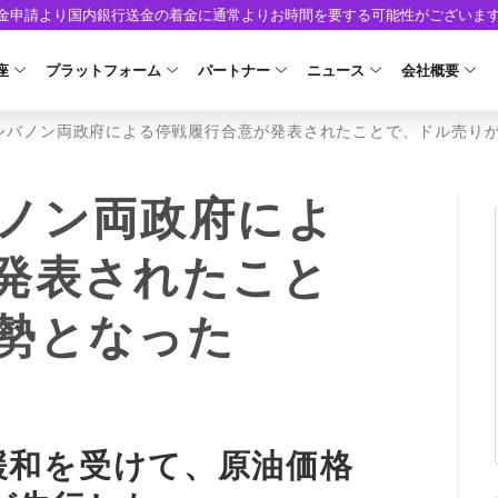
出金申請より国内銀行送金の着金に通常よりお時間を要する可能性がございま
座
プラットフォーム
パートナー
ニュース
会社概要
レバノン両政府による停戦履行合意が発表されたことで、ドル売り
口座の種類
プラットフォーム
パートナーシップ・プログラム
取引条件
口座開設
ツール
ニュースリリース
企業情報
ア）
座タイプ
MT5
イントロデュース・パートナープログラム（I
スプレッド・手数料
口座開設フォーム
MT4/MT5 ヒストリカルデータ
お知らせ
会社概要
ノン両政府によ
人のお客様
MT4
特別・VIPプログラム
ゼロカットとロスカット
必要書類
EA(エキスパートアドバイザー)
マーケットニュース
役員紹介
NEW
発表されたこと
ロ口座
cTrader
スワップとロールオーバー
開設方法
カスタムインジケーター
コーポレートニュース
お問合せ
NEW
勢となった
AXIORYアプリ
入出金方法
日本時間表示インジケータ
キャンペーン
よくあるご質
モ口座
D
レバレッジ
ストライク インジケータ
トレードガイド
ォレット口座
NEW
NEW
NEW
AXIORYポータル
FD
MQLシグナル
約定率
NEW
緩和を受けて、原油価格
取引時間
通貨インデックス