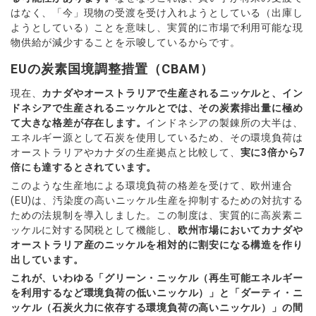
はなく、「今」現物の受渡を受け入れようとしている（出庫し
ようとしている）ことを意味し、実質的に市場で利用可能な現
物供給が減少することを示唆しているからです。
EUの炭素国境調整措置（CBAM）
現在、
カナダやオーストラリアで生産されるニッケルと、イン
ドネシアで生産されるニッケルとでは、その炭素排出量に極め
て大きな格差が存在します。
インドネシアの製錬所の大半は、
エネルギー源として石炭を使用しているため、その環境負荷は
オーストラリアやカナダの生産拠点と比較して、
実に3倍から7
倍にも達するとされています。
このような生産地による環境負荷の格差を受けて、欧州連合
(EU)は、汚染度の高いニッケル生産を抑制するための対抗する
ための法規制を導入しました。この制度は、実質的に高炭素ニ
ッケルに対する関税として機能し、
欧州市場においてカナダや
オーストラリア産のニッケルを相対的に割安になる構造を作り
出しています。
これが、いわゆる「グリーン・ニッケル（再生可能エネルギー
を利用するなど環境負荷の低いニッケル）」と「ダーティ・ニ
ッケル（石炭火力に依存する環境負荷の高いニッケル）」の間