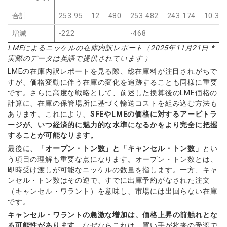
合計
253.95
12
480
253.482
243.174
10.30
増減
-222
-468
LMEによるニッケルの在庫内訳レポート（2025年11月21日 *
実際のデータは英語で提供されています ）
LMEの在庫内訳レポートを見る際、総在庫料が注目されがちで
すが、価格変動に伴う在庫の変化を追跡することも同様に重要
です。さらに高度な戦略として、前述した換算後のLME価格の
計算に、在庫の保管場所に基づく輸送コストを組み込む方法も
あります。これにより、
SFEやLMEの価格に対するアービトラ
ージが、いつ経済的に魅力的な水準になるかをより完全に把握
することが可能なります。
最後に、
「オープン・トン数」と「キャンセル・トン数」
とい
う項目の理解も重要な点になります。オープン・トン数とは、
即時受け渡しが可能なニッケルの数量を指します。一方、キャ
ンセル・トン数はその逆で、すでに出庫予約がなされた注文
（キャンセル・ワラント）を意味し、市場には出回らない在庫
です。
キャンセル・ワラントの急激な増加は、価格上昇の前触れとな
る可能性があります。
なぜならこれは、買い手が将来の受渡で