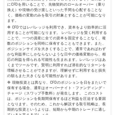
にCFDを用いることで、先物契約のロールオーバー（乗り
換え）や現物の受け渡しといった手間を心配することな
く、価格の変動のみを取引の対象とすることが可能になり
ます。
🔷 CFDではレバレッジを利用でき、資本をより効率的に活
用することが可能になります。 レバレッジを賢く利用する
ことで、一つの資産に全ての資本を固定することなく、複
数のポジションを同時に保有することもできます。また、
ポジションサイズを大きくすることで、通常であればわず
かな利益率にしかならないような日中の価格変動から、相
応の利益を得られる可能性も生まれます。レバレッジはあ
くまでツールです。賢明に利用すれば潜在的なリターンを
増幅させることができますが、理解せずに利用すると損失
の額もまた大きくなる可能性があります。
🔷 現物投資とは異なり、CFDのポジションを日をまたいで
保有する場合、通常はオーバーナイト・ファンディング・
チャージ（スワップ手数料）が発生します。 このコスト
は、ポジションを長期間保有するほど利益を圧迫する要因
となります。そのため、これから解説する取引戦略は、長
期的な投資というよりは、短期から中期のトレードに適し
ていると言えるでしょう。