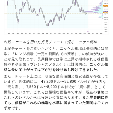
対数スケールを用いた月足チャートで見るニッケル価格
上記チャートをご覧いただくと、ニッケル相場は長期的には非
常に「レンジ相場（一定の範囲内での変動）」の傾向が強いこ
とが見て取れます。長期目線では常に上昇が期待される株価指
数や希少金属（プレシャスメタル）とは対照的に、
ニッケル価
格は長い間上がっては下がりを繰り返し続けてきました。
また、チャート上には、明確な最高値圏と最安値圏が存在して
います。具体的には、48,200ドル〜52,800ドル付近が強力な
「売り圏」、7,560ドル〜8,900ドル付近が「買い圏」として
機能しています。これらは極端な価格帯ですが、現在の価格は
これらのレベルからは程遠い位置にあります。
また歴史的に見
ても、価格がこれらの極端な水準に留まっていた期間はごくわ
ずかです。