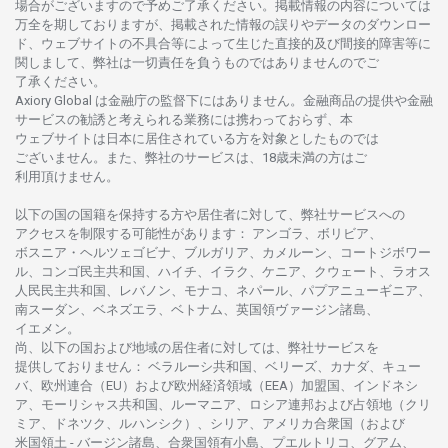
場合がございますので
予めご
了承ください。
掲載情報の
内容については
万全を
期しておりますが、
掲載さ
れた
情報の
誤りや
データの
ダウンロー
ド、
ウェブサイトの
不具合等に
よって
生じた
直接的及び
間接的障害等に
関し
まして、
弊社は
一切責任を
負うものではありませんのでご
了承ください
。
Axiory Global は
金融庁の
監督下にはありません。
金融商品の
提供や
金融
サービスの
勧誘と
考えられる
業務には
携わっておらず、
本
ウェブサイトは
日本に
居住さ
れて
いる
方を
対象としたもの
では
ございません。
また、
弊社の
サービスは、18
歳未満の
方は
ご
利用頂けません
。
以下の
国の
国籍を
保持する
方や
居住者に
対して、
弊社
サービスへの
アクセスを
制限する
可能性があります
： アンゴラ、ボリビア、
ボスニア
・
ヘルツェゴビナ、ブルガリア、カメルーン、コートジボワー
ル、
コンゴ
民主共和国、ハイチ、イラク、ケニア、クウェート、
ラオス
人民民主共和国、レバノン、モナコ、ネパール、パプアニューギニア、
南
スーダン、ベネズエラ、ベトナム、
英国領
ヴァージン
諸島、
イエメン。
尚、
以下の
国および
地域の
居住者に
対しては、
弊社
サービスを
提供しておりません
：
ベラルーシ
共和国、ベリーズ、カナダ、キュー
バ、
欧州連合
（EU）
および
欧州経済領域
（EEA）加盟国、インドネシ
ア、
モーリシャス
共和国、ルーマニア、
ロシア
連邦および
占領地
（クリ
ミア、ドネツク、ルハンシク）、シリア、
アメリカ
合衆国
（および
米国領土
-
バージン
諸島、合衆国領有小島、プエルトリコ、グアム、