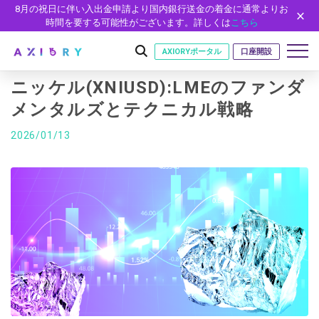
8月の祝日に伴い入出金申請より国内銀行送金の着金に通常よりお
時間を要する可能性がございます。詳しくは
こちら
AXIORYポータル
口座開設
ニッケル(XNIUSD):LMEのファンダ
メンタルズとテクニカル戦略
はじめに
2026/01/13
はじめに
取引
ライセンス
取引商品
取引条件
口座
安全性
FX（通貨ペア）
スプレッド・手数料
口座の種類
口座開設
プラットフォーム
現物株式
ゼロカットとロスカット
口座タイプ
口座開設フォーム
プラットフォーム
ツール
パートナー
ETF
スワップとロールオーバー
法人のお客様
必要書類
MT5
MT4/MT5 ヒストリカルデータ
パートナーシップ・プログラム
ニュース
株式CFD
入出金方法
ゼロ口座
開設方法
NEW
MT4
EA(エキスパートアドバイザー)
株価指数CFD
レバレッジ
NEW
イントロデュース・パートナープログラム（IP）
ニュースリリース
会社概要
デモ口座
cTrader
カスタムインジケーター
エネルギーCFD
約定率
特別・VIPプログラム
NEW