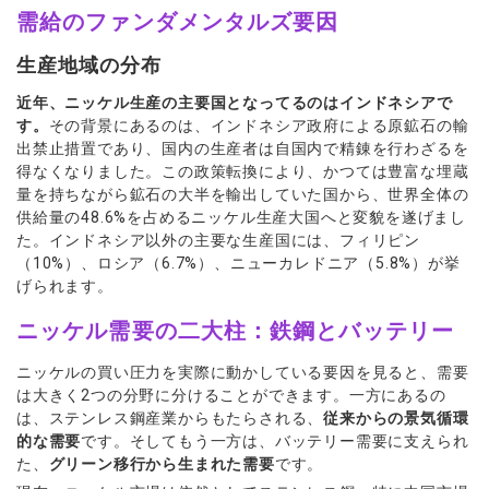
需給のファンダメンタルズ要因
生産地域の分布
近年、ニッケル生産の主要国となってるのはインドネシアで
す。
その背景にあるのは、インドネシア政府による原鉱石の輸
出禁止措置であり、国内の生産者は自国内で精錬を行わざるを
得なくなりました。この政策転換により、かつては豊富な埋蔵
量を持ちながら鉱石の大半を輸出していた国から、世界全体の
供給量の48.6%を占めるニッケル生産大国へと変貌を遂げまし
た。インドネシア以外の主要な生産国には、フィリピン
（10%）、ロシア（6.7%）、ニューカレドニア（5.8%）が挙
げられます。
ニッケル需要の二大柱：鉄鋼とバッテリー
ニッケルの買い圧力を実際に動かしている要因を見ると、需要
は大きく2つの分野に分けることができます。一方にあるの
は、ステンレス鋼産業からもたらされる、
従来からの景気循環
的な需要
です。そしてもう一方は、バッテリー需要に支えられ
た、
グリーン移行から生まれた需要
です。