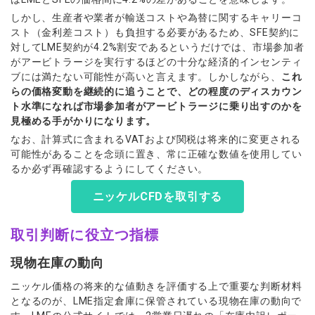
しかし、生産者や業者が輸送コストや為替に関するキャリーコ
スト（金利差コスト）も負担する必要があるため、SFE契約に
対してLME契約が4.2%割安であるというだけでは、市場参加者
がアービトラージを実行するほどの十分な経済的インセンティ
ブには満たない可能性が高いと言えます。しかしながら、
これ
らの価格変動を継続的に追うことで、どの程度のディスカウン
ト水準になれば市場参加者がアービトラージに乗り出すのかを
見極める手がかりになります。
なお、計算式に含まれるVATおよび関税は将来的に変更される
可能性があることを念頭に置き、常に正確な数値を使用してい
るか必ず再確認するようにしてください。
ニッケルCFDを取引する
取引判断に役立つ指標
現物在庫の動向
ニッケル価格の将来的な値動きを評価する上で重要な判断材料
となるのが、LME指定倉庫に保管されている現物在庫の動向で