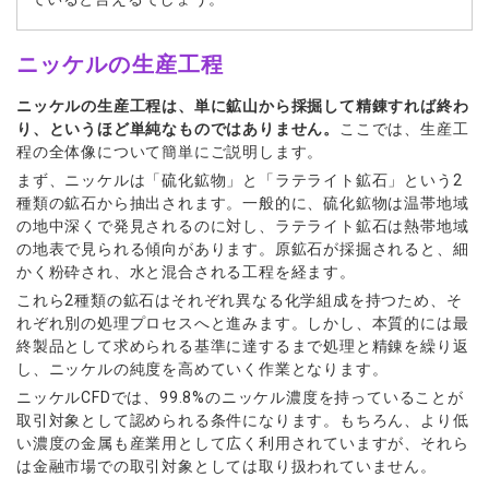
ニッケルの生産工程
ニッケルの生産工程は、単に鉱山から採掘して精錬すれば終わ
り、というほど単純なものではありません。
ここでは、生産工
程の全体像について簡単にご説明します。
まず、ニッケルは「硫化鉱物」と「ラテライト鉱石」という2
種類の鉱石から抽出されます。一般的に、硫化鉱物は温帯地域
の地中深くで発見されるのに対し、ラテライト鉱石は熱帯地域
の地表で見られる傾向があります。原鉱石が採掘されると、細
かく粉砕され、水と混合される工程を経ます。
これら2種類の鉱石はそれぞれ異なる化学組成を持つため、そ
れぞれ別の処理プロセスへと進みます。しかし、本質的には最
終製品として求められる基準に達するまで処理と精錬を繰り返
し、ニッケルの純度を高めていく作業となります。
ニッケルCFDでは、99.8%のニッケル濃度を持っていることが
取引対象として認められる条件になります。もちろん、より低
い濃度の金属も産業用として広く利用されていますが、それら
は金融市場での取引対象としては取り扱われていません。