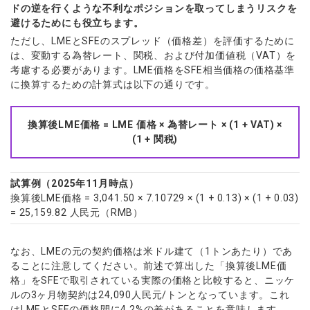
ドの逆を行くような不利なポジションを取ってしまうリスクを
避けるためにも役立ちます。
ただし、LMEとSFEのスプレッド（価格差）を評価するために
は、変動する為替レート、関税、および付加価値税（VAT）を
考慮する必要があります。LME価格をSFE相当価格の価格基準
に換算するための計算式は以下の通りです。
換算後LME価格 = LME 価格 × 為替レート × (1 + VAT) ×
(1 + 関税)
試算例（2025年11月時点）
換算後LME価格 = 3,041.50 × 7.10729 × (1 + 0.13) × (1 + 0.03)
= 25,159.82 人民元（RMB）
なお、LMEの元の契約価格は米ドル建て（1トンあたり）であ
ることに注意してください。前述で算出した「換算後LME価
格」をSFEで取引されている実際の価格と比較すると、ニッケ
ルの3ヶ月物契約は24,090人民元/トンとなっています。これ
はLMEとSFEの価格間に4.2%の差があることを意味します。