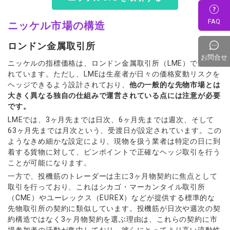
FAQ
ニッケル市場の構造
ロンドン金属取引所
お問合せ
ニッケルの指標価格は、ロンドン金属取引所（LME）で決定さ
れています。ただし、LMEは生産者が日々の価格変動リスクを
ヘッジできるよう設計されており、
他の一般的な先物市場とは
大きく異なる独自の仕組みで運営されている点には注意が必要
です。
LMEでは、3ヶ月先までは日次、6ヶ月先までは週次、そして
63ヶ月先までは月次という、受渡日が設定されています。この
ようなきめ細かな設定により、現物を扱う業者は特定の日に到
着する貨物に対して、ピンポイントで正確なヘッジ取引を行う
ことが可能になります。
一方で、投機筋のトレーダーは主に3ヶ月物契約に焦点として
取引を行っており、これはシカゴ・マーカンタイル取引所
（CME）やユーレックス（EUREX）などが提供する標準的な
先物取引所の契約に類似しています。投機筋が日次や週次の契
約構造ではなく3ヶ月物契約を選ぶ理由は、これらの契約に市