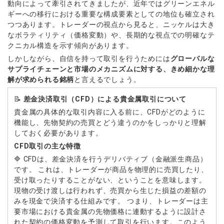
動向によって牽引されてきましたが、近年ではグリーンエネル
ギーへの移行における重要な構成要素としての地位も確立され
つつあります。トレーダーの視点から見ると、ニッケルは大き
なボラティリティ（価格変動）や、長期的な視点での明確なテ
クニカル構造を示す傾向があります。
しかしながら、自信を持って取引を行うためには
グローバルな
サプライチェーンと市場のメカニズムに対する、きめ細かな理
解が求められる銘柄
と言えるでしょう。
📝
差金決済取引（CFD）による貴金属取引について
貴金属の具体的な取引内容に入る前に、CFDがどのように
機能し、先物契約の売買とどう違うのかをしっかりと理解
しておく必要があります。
CFD取引の主な特徴
🔷 CFDは、差金決済を行うデリバティブ（金融派生商品）
です。 これは、トレーダーが商品を物理的に売買したり、
受け取ったりすることがない、ということを意味します。
現物の受け渡しは行われず、売買から生じた損益の差額の
みを現金で決済する仕組みです。 つまり、トレーダーは主
要市場における貴金属の先物価格に連動するように設計さ
れた契約の価格変動を予測して取引を行います。このよう