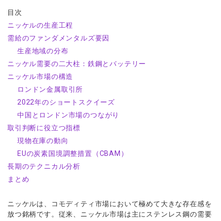
ウォレット口座
お知らせ
企業情報
NEW
AXIORYアプリ
日本時間表示インジケータ
貴金属CFD
目次
取引時間
マーケットニュース
ストライク インジケータ
会社概要
ニッケルの生産工程
ソフトコモディティCFD
取引計算シミュレーター
AXIORYポータル
NEW
English
コーポレートニュース
MQLシグナル
需給のファンダメンタルズ要因
NEW
役員紹介
バトルCFD
注文執行ポリシー
日本語
口座開設する
キャンペーン
生産地域の分布
通貨インデックス
お問合せ
経済指標・予測カレンダー
عربى
トレードガイド
ニッケル需要の二大柱：鉄鋼とバッテリー
NEW
よくあるご質問
休眠口座と凍結口座
デモ口座を開設する
Русский
ニッケル市場の構造
Español
ロンドン金属取引所
法人のお客様は
こちら
ไทย
2022年のショートスクイーズ
Tiếng Việt
中国とロンドン市場のつながり
取引判断に役立つ指標
現物在庫の動向
EUの炭素国境調整措置（CBAM）
長期のテクニカル分析
まとめ
ニッケルは、コモディティ市場において極めて大きな存在感を
放つ銘柄です。従来、ニッケル市場は主にステンレス鋼の需要