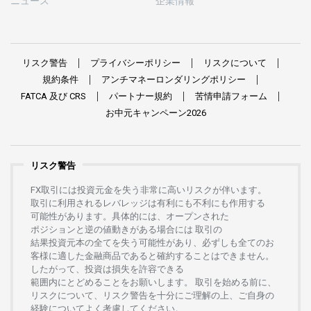
ニュース
企業情報
リスク
警告
プライバシーポリシー
リスクについて
規約条件
アンチマネーロンダリングポリシー
FATCA
及び
CRS
パートナー
規約
苦情申請
フォーム
お
中元
キャンペーン
2026
リスク警告
FX
取引には
投資元金を
失う
非常に
高い
リスクが
伴います。
取引に
利用さ
れる
レバレッジは
有利にも
不利にも
作用する
可能性があります。
具体的には、
オープンさ
れた
ポジションと
逆の
値動きがある
場合には
取引の
結果投資元本の
全てを
失う
可能性があり、
必ずしも
全てのお
客様に
適した
金融商品であると
確約することは
できません。
したがって、
投資は
損失を
許容できる
範囲内にとどめることを
お
願いします
。
取引を
始める
前に、
リスクについて、
リスク
警告を
十分に
ご
理解の
上、
ご
自身の
経験について
よく
考慮してください。