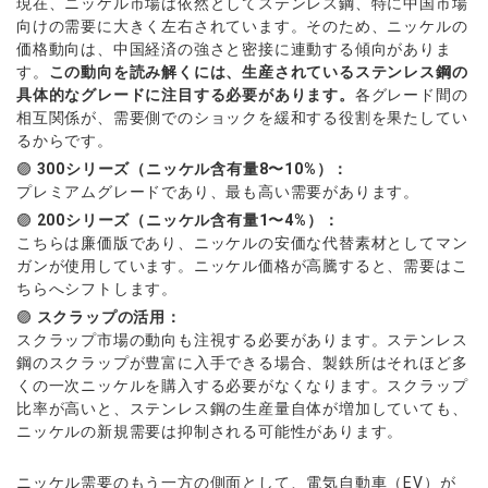
現在、ニッケル市場は依然としてステンレス鋼、特に中国市場
向けの需要に大きく左右されています。そのため、ニッケルの
価格動向は、中国経済の強さと密接に連動する傾向がありま
す。
この動向を読み解くには、生産されているステンレス鋼の
具体的なグレードに注目する必要があります。
各グレード間の
相互関係が、需要側でのショックを緩和する役割を果たしてい
るからです。
🟣
300シリーズ（ニッケル含有量8〜10%）：
プレミアムグレードであり、最も高い需要があります。
🟣
200シリーズ（ニッケル含有量1〜4%）：
こちらは廉価版であり、ニッケルの安価な代替素材としてマン
ガンが使用しています。ニッケル価格が高騰すると、需要はこ
ちらへシフトします。
🟣
スクラップの活用：
スクラップ市場の動向も注視する必要があります。ステンレス
鋼のスクラップが豊富に入手できる場合、製鉄所はそれほど多
くの一次ニッケルを購入する必要がなくなります。スクラップ
比率が高いと、ステンレス鋼の生産量自体が増加していても、
ニッケルの新規需要は抑制される可能性があります。
ニッケル需要のもう一方の側面として、電気自動車（EV）が