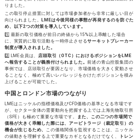
りました。
この取引停止措置に対しては市場参加者から非常に厳しい目が
向けられました。
LMEは今後同様の事態が再発するのを防ぐた
め、以下2つの対策を導入しています。
1️⃣ 最新の取引価格が前日の終値から15%以上乖離した場合
に、実質的に取引活動を一時停止させる
サーキットブレーカー
制度が導入されました。
2️⃣ LME会員は、
店頭取引（OTC）におけるポジションをLME
へ報告することが義務付けられました。
前述の青山控股集団の
事例では、店頭取引が要因となり、市場価格を大きく変動させ
ることなく、極めて高いレバレッジをかけたポジションを積み
上げることが可能でした。
中国とロンドン市場のつながり
LMEはニッケルの指標価格及びCFD価格の基準となる市場です
が、セクター全体の需要動向を把握する上では上海先物取引所
（SFE）も極めて重要な市場です。
また、この二つの市場間で
価格が大きく乖離した際には、アービトラージ（裁定取引）の
機会が生じるため、
この価格関係を監視することは、ニッケル
の値動きを理解する上で重要なカギとなるだけでなく、
トレン