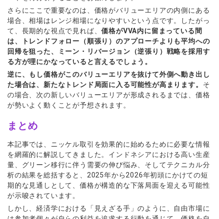
さらにここで重要なのは、価格がバリューエリアの内側にある
場合、相場はレンジ相場になりやすいという点です。したがっ
て、長期的な視点で見れば、
価格がVVA内に留まっている間
は、トレンドフォロー（順張り）のアプローチよりも平均への
回帰を狙った、ミーン・リバージョン（逆張り）戦略を採用す
る方が理にかなっていると言えるでしょう。
逆に、もし価格がこのバリューエリアを抜けて外側へ動き出し
た場合は、新たなトレンド局面に入る可能性が高まります。
そ
の場合、次の新しいバリューエリアが形成されるまでは、価格
が勢いよく動くことが予想されます。
まとめ
本記事では、ニッケル取引を効果的に始めるために必要な情報
を網羅的に解説してきました。インドネシアにおける高い生産
量、グリーン移行に伴う需要の伸び悩み、そしてテクニカル分
析の結果を総括すると、2025年から2026年初頭にかけての短
期的な見通しとして、価格が構造的な下落局面を迎える可能性
が示唆されています。
しかし、経済学における「見えざる手」のように、自由市場に
は参加者個々が自らの利益を追求する行動を通じて、価格を自