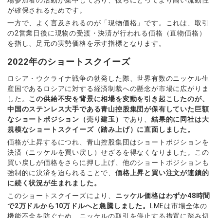
場参加者の活動が集中しており、彼らにとってより高い流動性
が確保されるためです。
一方で、よく言及されるのが「現物価格」です。これは、取引
の2営業日後に現物の受渡・決済が行われる価格（直物価格）
を指し、足元の実勢価格を示す指標となります。
2022年のショートスクイーズ
ロシア・ウクライナ戦争の勃発した際、世界有数のニッケル生
産国であるロシアに対する経済制裁への懸念が市場に広がりま
した。
この供給不安を背景に相場を変動を引き起こしたのが、
中国のステンレス大手である青山控股集団が保有していた巨額
なショートポジション（売り建玉）
であり、
結果的に同社は大
規模なショートスクイーズ（踏み上げ）に直面しました。
価格が上昇するにつれ、青山控股集団はショートポジションを
決済（ニッケルを買い戻し）せざるを得なくなりました。この
買い戻しが価格をさらに押し上げ、他のショートポジションも
強制的に決済を迫られることで、
価格上昇と買い注文が連鎖的
に続く状況が生まれました。
このショートスクイーズにより、
ニッケル価格はわずか48時間
で2万ドルから10万ドルへと急騰しました。
LMEは市場全体の
機能不全を防ぐため、ニッケルの取引を停止する措置に踏み切