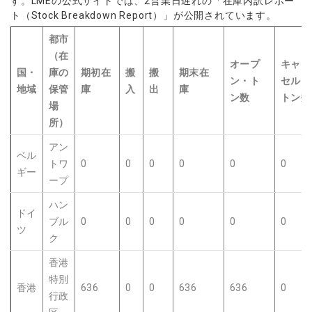
す。LMEの公式サイトでは、2営業日遅れの「在庫内訳レポー
ト（Stock Breakdown Report）」が公開されています。
都市
（在
オープ
キャン
国・
庫の
期初在
搬
搬
期末在
ン・ト
セル・
地域
保管
庫
入
出
庫
ン数
トン数
場
所）
アン
ベル
トワ
0
0
0
0
0
0
ギー
ープ
ハン
ドイ
ブル
0
0
0
0
0
0
ツ
ク
香港
特別
香港
636
0
0
636
636
0
行政