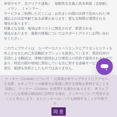
米領
サモア、
北
マリアナ
諸島）、
朝鮮民主主義人民共和国
（北朝鮮）
、イラン 、ミャンマー 。
サービスを
ご
利用いただくには、お
住まいの
国の
法律で
定められた
18
歳以上の
法定年齢である
必要があります。
更な
る
制限が
適用さ
れる
場合があります。
対象となる
国
・
地域は
本
リストに
限定さ
れず、
変更さ
れる
場合があります。
最新の
情報については
サポートデスクに
お
問い
合わ
せくださ
い。
このウェブサイトは、
ユーザーエクスペリエンスと
アクセシビリティを
向上さ
せるために
言語翻訳
オプションを
提供しています。
英語以外の
言語に
よる
翻訳は、
情報の
提供および
便宜上の
目的で
提供さ
れるもの
で
あり、
特定の
国や
地域に
居住している
方に
対する
金融
サービスの
提供や
宣伝、
勧誘を
目的としたもの
では
ありません。
電子決済等代行会社の
ネッテラー
（Neteller）と
スクリル
（Skrill）は
クッキー（Cookie）について： お客様が本ウェブサイトにアクセス
英国金融行動監視機構に
よって
認可さ
れた
会社です。
する際、セキュリティの確保やお客様に関する情報を取得することを
目的に、クッキー（Cookie）を使用する場合があります。 本ウェブ
LFA International Ltd は、
キプロスで
設立さ
れた
カードプロセシングの
サイトにお客様が継続的に訪問する場合、クッキーについて同意する
有限会社で、Axiory Global
及び
L.F. International Investment Limitedの
ことと見なします。またクッキーはいつでも削除することが可能で
子会社です。
登録番号は
No.HE422638、
登録住所は
Aiolou Panagioti
す。
Diomidous 9, Katholiki, Limassol 3020, Cyprus です。L.F. International
同 意
Investment Limitedは、
ライセンス
No.271/15 にて
キプロスの