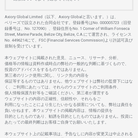
Axiory Global Limited（以下、Axiory Globalと言います。）は、
ベリーズで
設立さ
れた
合同会社です。
登録番号は
No. 000005723（旧登
録番号は、No. 127090）、
登録住所を
No. 1 Corner of William Fonseca
Street, Marine Parade, Belize City, Belize, C.A.にて
運営さ
れ、
ライセンス
No. 4496214
にて、FSC (Financial Services Commission)より
許認可及び
規制を
受けています。
本
ウェブサイトに
掲載さ
れた
意見、ニュース、リサーチ、分析、
価格等の
情報は
資料作成時点の
弊社の
一般的な
判断に
基づくもので、
投資の
アドバイスを
するもの
では
ありません。
第三者の
リンク
使用に
関し、
リンク
先の
内容を
保証等するものではありません。
他
ウェブサイトは
弊社の
監督下にはな
く、
ご
利用に
あたっては、
それらの
ウェブサイトの
ご
利用条件、
個人情報保護方針等を
ご
確認ください。
第三者が
運営する
ウェブサイトの
内容の
正確性、信頼性や、それらをご
利用になったことにより
生じたいかな
る
損害についても、
弊社は
責任を
負いかね
ます。
本
ウェブサイトの
掲載内容は、
情報の
提供を
目的としたもの
であり、
勧誘を
目的としたもの
では
ありません。
投資に
あたっての
最終判断は
お
客様ご
自身でお
願いいたします。
本
ウェブサイト
上の
記載事項は、
予告なしに
内容が
変更又は
中止さ
れる