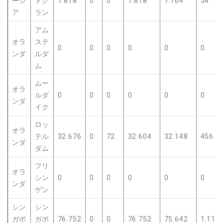
ーシ
トク
7.818
0
0
7.818
7.764
54
ア
ラン
アム
オラ
ステ
0
0
0
0
0
0
ンダ
ルダ
ム
ムー
オラ
ルダ
0
0
0
0
0
0
ンダ
イク
ロッ
オラ
テル
32.676
0
72
32.604
32.148
456
ンダ
ダム
フリ
オラ
シン
0
0
0
0
0
0
ンダ
ゲン
シン
シン
ガポ
ガポ
76.752
0
0
76.752
75.642
1.11