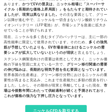
あります。
かつてEVの普及は、ニッケル相場に「スーパーサ
イクル（長期的な価格上昇局面）」をもたらすと期待されてい
ましたが、現実は異なりました。
その主な要因として、グリー
ン以降が進む中で、ニッケルを一切含まないリン酸鉄リチウム
イオンバッテリー（LFP電池）が、市場シェアを急速に拡大さ
せていることが挙げられます。
現在、ニッケルを多く含むタイプのバッテリーは、主に一部の
高性能車に限定して使用されています。そのため、
多くの強気
筋が予想していたよりも、EV市場全体におけるニッケルの需
要シェアが拡大していないというのが現状
と言えるでしょう。
ステンレス鋼製造向けの需要は依然として大きく、ニッケル価
格の下値を堅固に支えている一方で、
グリーン移行関連の需要
の伸び悩みは、長期的な弱気予想を生む要因となっています。
世界各国の生産者は、グリーン移行分野におけるニッケルの重
要性が高まると見込み、これまで生産能力に多額の投資を行い
ました。しかし、その期待が現実と乖離してしまった現在、
市
場は今後数年間にわたって供給過剰が続くと予測されており、
これが価格の強力な下押し圧力となっています。
ニッケルCFDを取引する