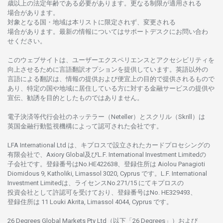
歳以上の
法定年齢である
必要があります。
更な
る
制限が
適用さ
れる
場合があります。
対象となる
国
・
地域は
本
リストに
限定さ
れず、
変更さ
れる
場合があります。
最新の
情報については
サポートデスクに
お
問い
合わ
せくださ
い。
このウェブサイトは、
ユーザーエクスペリエンスと
アクセシビリティを
向上さ
せるために
言語翻訳
オプションを
提供しています。
英語以外の
言語に
よる
翻訳は、
情報の
提供および
便宜上の
目的で
提供さ
れるもの
で
あり、
特定の
国や
地域に
居住している
方に
対する
金融
サービスの
提供や
宣伝、
勧誘を
目的としたもの
では
ありません。
電子決済等代行会社の
ネッテラー
（Neteller）と
スクリル
（Skrill）は
英国金融行動監視機構に
よって
認可さ
れた
会社です。
LFA International Ltd は、
キプロスで
設立さ
れた
カードプロセシングの
有限会社で、Axiory Global
及び
L.F. International Investment Limitedの
子会社です。
登録番号は
No.HE422638、
登録住所は
Aiolou Panagioti
Diomidous 9, Katholiki, Limassol 3020, Cyprus です。L.F. International
Investment Limitedは、
ライセンス
No.271/15 にて
キプロスの
投資会社として
許認可を
受けており、
登録番号は
No. HE329493、
登録住所は
11 Louki Akrita, Limassol 4044, Cyprus です。
26 Degrees Global Markets Pty Ltd（以下「26 Degrees」）
および