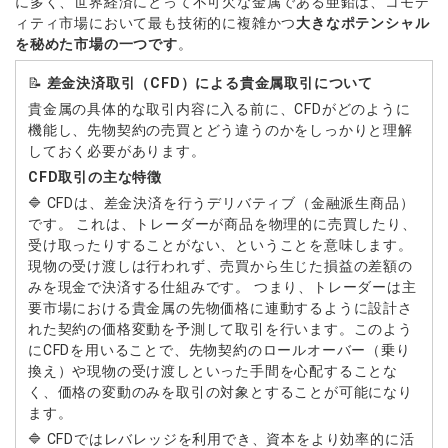
に多く、世界経済にとって不可欠な金属である亜鉛は、コモデ
ィティ市場において最も技術的に複雑かつ
大きなポテンシャル
を秘めた市場の一つです
。
📝
差金決済取引（CFD）による貴金属取引について
貴金属の具体的な取引内容に入る前に、CFDがどのように
機能し、先物契約の売買とどう違うのかをしっかりと理解
しておく必要があります。
CFD取引の主な特徴
🔷 CFDは、差金決済を行うデリバティブ（金融派生商品）
です。 これは、トレーダーが商品を物理的に売買したり、
受け取ったりすることがない、ということを意味します。
現物の受け渡しは行われず、売買から生じた損益の差額の
みを現金で決済する仕組みです。 つまり、トレーダーは主
要市場における貴金属の先物価格に連動するように設計さ
れた契約の価格変動を予測して取引を行います。このよう
にCFDを用いることで、先物契約のロールオーバー（乗り
換え）や現物の受け渡しといった手間を心配することな
く、価格の変動のみを取引の対象とすることが可能になり
ます。
🔷 CFDではレバレッジを利用でき、資本をより効率的に活