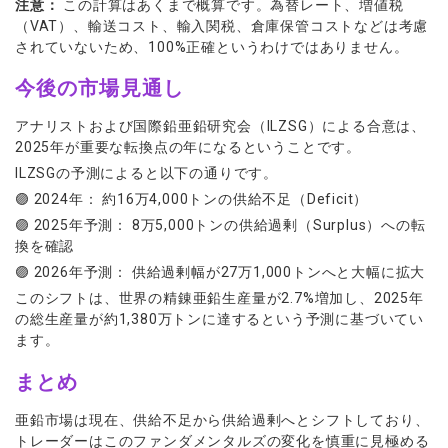
注意：
この計算はあくまで概算です。為替レート、増値税
（VAT）、輸送コスト、輸入関税、倉庫保管コストなどは考慮
されていないため、100%正確というわけではありません。
今後の市場見通し
アナリストおよび国際鉛亜鉛研究会（ILZSG）による合意は、
2025年が重要な転換点の年になるということです。
ILZSGの予測によると以下の通りです。
🟣 2024年： 約16万4,000トンの供給不足（Deficit）
🟣 2025年予測： 8万5,000トンの供給過剰（Surplus）への転
換を確認
🟣 2026年予測： 供給過剰幅が27万1,000トンへと大幅に拡大
このシフトは、世界の精錬亜鉛生産量が2.7%増加し、2025年
の総生産量が約1,380万トンに達するという予測に基づいてい
ます。
まとめ
亜鉛市場は現在、供給不足から供給過剰へとシフトしており、
トレーダーはこのファンダメンタルズの変化を慎重に見極める