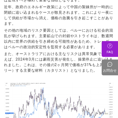
近年、政府のエネルギー政策によって中国の製錬所が一時的に
閉鎖に追い込まれるケースが散見されます。これにより一夜に
して供給が市場から消え、価格の急騰を引き起こすことがあり
ます。
その他の地域のリスク要因としては、ペルーにおける社会的混
乱が挙げられます。主要鉱山での封鎖やストライキは、数週間
以内に世界の供給を引き締める可能性があるため、トレーダー
はペルーの政治的安定性を監視する必要があります。
FAQ
また、オーストラリアにおける主なリスクは異常気象です。例
えば、2024年3月には豪雨災害が発生し、操業停止に追い込ま
れました。これは、その後の2ヶ月間で価格が31%も上昇（ラ
リー）する主要な材料（カタリスト）となりました。
お問合せ