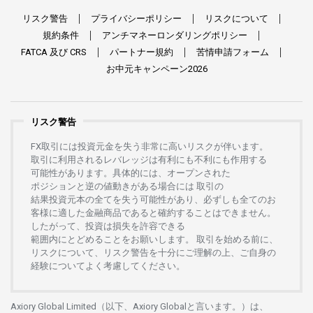
リスク
警告
プライバシーポリシー
リスクについて
規約条件
アンチマネーロンダリングポリシー
FATCA
及び
CRS
パートナー
規約
苦情申請
フォーム
お
中元
キャンペーン
2026
リスク警告
FX
取引には
投資元金を
失う
非常に
高い
リスクが
伴います。
取引に
利用さ
れる
レバレッジは
有利にも
不利にも
作用する
可能性があります。
具体的には、
オープンさ
れた
ポジションと
逆の
値動きがある
場合には
取引の
結果投資元本の
全てを
失う
可能性があり、
必ずしも
全てのお
客様に
適した
金融商品であると
確約することは
できません。
したがって、
投資は
損失を
許容できる
範囲内にとどめることを
お
願いします
。
取引を
始める
前に、
リスクについて、
リスク
警告を
十分に
ご
理解の
上、
ご
自身の
経験について
よく
考慮してください。
Axiory Global Limited（以下、Axiory Globalと言います。）は、