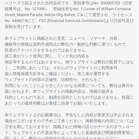
ベリーズで
設立さ
れた
合同会社です。
登録番号は
No. 000005723（旧登
録番号は、No. 127090）、
登録住所を
No. 1 Corner of William Fonseca
Street, Marine Parade, Belize City, Belize, C.A.にて
運営さ
れ、
ライセンス
No. 4496214
にて、FSC (Financial Services Commission)より
許認可及び
規制を
受けています。
本
ウェブサイトに
掲載さ
れた
意見、ニュース、リサーチ、分析、
価格等の
情報は
資料作成時点の
弊社の
一般的な
判断に
基づくもので、
投資の
アドバイスを
するもの
では
ありません。
第三者の
リンク
使用に
関し、
リンク
先の
内容を
保証等するものではありません。
他
ウェブサイトは
弊社の
監督下にはな
く、
ご
利用に
あたっては、
それらの
ウェブサイトの
ご
利用条件、
個人情報保護方針等を
ご
確認ください。
第三者が
運営する
ウェブサイトの
内容の
正確性、信頼性や、それらをご
利用になったことにより
生じたいかな
る
損害についても、
弊社は
責任を
負いかね
ます。
本
ウェブサイトの
掲載内容は、
情報の
提供を
目的としたもの
であり、
勧誘を
目的としたもの
では
ありません。
投資に
あたっての
最終判断は
お
客様ご
自身でお
願いいたします。
本
ウェブサイト
上の
記載事項は、
予告なしに
内容が
変更又は
中止さ
れる
場合がございますので
予めご
了承ください。
掲載情報の
内容については
万全を
期しておりますが、
掲載さ
れた
情報の
誤りや
データの
ダウンロー
ド、
ウェブサイトの
不具合等に
よって
生じた
直接的及び
間接的障害等に
関し
まして、
弊社は
一切責任を
負うものではありませんのでご