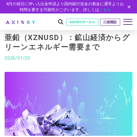
8月の祝日に伴い入出金申請より国内銀行送金の着金に通常よりお
時間を要する可能性がございます。詳しくは
こちら
AXIORYポータル
口座開設
亜鉛（XZNUSD）：鉱山経済からグ
リーンエネルギー需要まで
はじめに
2026/01/20
はじめに
取引
ライセンス
取引商品
取引条件
口座
安全性
FX（通貨ペア）
スプレッド・手数料
口座の種類
口座開設
プラットフォーム
現物株式
ゼロカットとロスカット
口座タイプ
口座開設フォーム
プラットフォーム
ツール
パートナー
ETF
スワップとロールオーバー
法人のお客様
必要書類
MT5
MT4/MT5 ヒストリカルデータ
パートナーシップ・プログラム
ニュース
株式CFD
入出金方法
ゼロ口座
開設方法
NEW
MT4
EA(エキスパートアドバイザー)
株価指数CFD
レバレッジ
NEW
イントロデュース・パートナープログラム（IP）
ニュースリリース
会社概要
デモ口座
cTrader
カスタムインジケーター
エネルギーCFD
約定率
特別・VIPプログラム
NEW