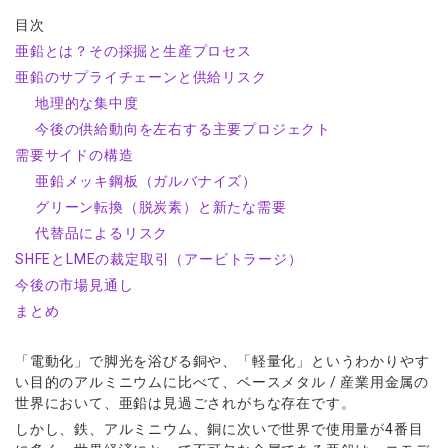
ウォレット口座
お知らせ
企業情報
NEW
AXIORYアプリ
日本時間表示インジケータ
貴金属CFD
目次
取引時間
マーケットニュース
ストライク インジケータ
会社概要
亜鉛とは？その採掘と生産プロセス
ソフトコモディティCFD
取引計算シミュレーター
AXIORYポータル
NEW
English
コーポレートニュース
MQLシグナル
亜鉛のサプライチェーンと供給リスク
NEW
役員紹介
バトルCFD
注文執行ポリシー
日本語
口座開設する
キャンペーン
地理的な集中度
通貨インデックス
お問合せ
経済指標・予測カレンダー
عربى
トレードガイド
今後の供給動向を左右する主要プロジェクト
NEW
よくあるご質問
休眠口座と凍結口座
デモ口座を開設する
Русский
需要サイドの構造
Español
亜鉛メッキ鋼板（ガルバナイズ）
法人のお客様は
こちら
ไทย
グリーン転換（脱炭素）と新たな需要
Tiếng Việt
代替品によるリスク
SHFEとLMEの裁定取引（アービトラージ）
今後の市場見通し
まとめ
「電動化」で脚光を浴びる銅や、「軽量化」というわかりやす
い目的のアルミニウムに比べて、ベースメタル / 産業用金属の
世界において、亜鉛は見過ごされがちな存在です。
しかし、鉄、アルミニウム、銅に次いで世界で使用量が4番目