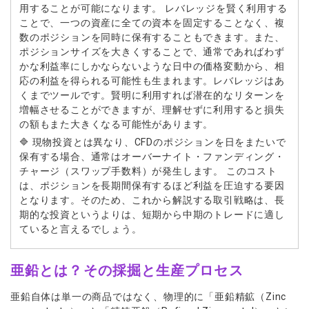
用することが可能になります。 レバレッジを賢く利用する
ことで、一つの資産に全ての資本を固定することなく、複
数のポジションを同時に保有することもできます。また、
ポジションサイズを大きくすることで、通常であればわず
かな利益率にしかならないような日中の価格変動から、相
応の利益を得られる可能性も生まれます。レバレッジはあ
くまでツールです。賢明に利用すれば潜在的なリターンを
増幅させることができますが、理解せずに利用すると損失
の額もまた大きくなる可能性があります。
🔷 現物投資とは異なり、CFDのポジションを日をまたいで
保有する場合、通常はオーバーナイト・ファンディング・
チャージ（スワップ手数料）が発生します。 このコスト
は、ポジションを長期間保有するほど利益を圧迫する要因
となります。そのため、これから解説する取引戦略は、長
期的な投資というよりは、短期から中期のトレードに適し
ていると言えるでしょう。
亜鉛とは？その採掘と生産プロセス
亜鉛自体は単一の商品ではなく、物理的に「亜鉛精鉱（Zinc