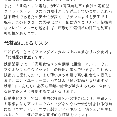
また、「亜鉛イオン電池」がEV（電気自動車）向けの定置型
グリッドストレージの有力候補として浮上しています。これら
は不燃性であるため安全性が高く、リチウムよりも安価です。
現在、このセクターの需要はごく一部に過ぎませんが、技術的
なブレイクスルーが起きれば、市場が亜鉛価格の評価を見直す
可能性があります。
代替品によるリスク
亜鉛価格にとってファンダメンタルズ上の重要なリスク要因は
「代替品の脅威」
です。
鉄鋼業界では、「高耐食性メッキ鋼板（亜鉛・アルミニウム・
マグネシウム合金メッキ）」の採用が進んでいます。これらは
技術的に優れており、より薄いメッキ層で高い耐食性を提供し
ます。エンドユーザーにとってはより良い製品となりますが、
鉄鋼1トンあたりに必要な亜鉛の総量が減少するため、全体的
な需要を大きく抑制する要因となります。
自動車セクターでは、車両の軽量化への注力により、亜鉛メッ
キ鋼板よりもアルミニウムやマグネシウム合金が好まれる傾向
にあります。アルミニウム製ボディパネルに市場シェアを奪わ
れるごとに、亜鉛需要は直接的な打撃を受けます。