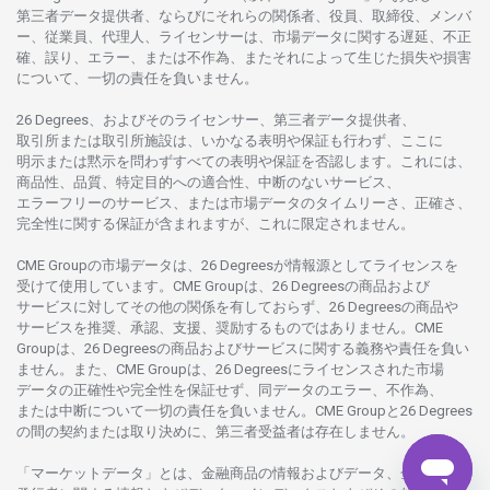
第三者
データ
提供者、ならびにそれらの関係者、役員、取締役、メンバ
ー、従業員、代理人、ライセンサーは、
市場
データに
関する
遅延、不正
確、誤り、エラー、
または
不作為、
またそれに
よって
生じた
損失や
損害
について、
一切の
責任を
負いません。
26 Degrees、
およびその
ライセンサー、
第三者
データ
提供者、
取引所または
取引所施設は、いかな
る
表明や
保証も
行わ
ず、
ここに
明示または
黙示を
問わ
ずすべての
表明や
保証を
否認し
ます。
これには、
商品性、品質、
特定目的への
適合性、
中断のない
サービス、
エラーフリーの
サービス、
または
市場
データの
タイムリーさ、正確さ、
完全性に
関する
保証が
含まれますが、これに
限定さ
れません。
CME Groupの
市場
データは、26 Degreesが
情報源として
ライセンスを
受けて
使用しています。
CME Groupは、26 Degreesの
商品および
サービスに
対してその
他の
関係を
有しておらず、26 Degreesの
商品や
サービスを
推奨、承認、支援、
奨励するものではありません。
CME
Groupは、26 Degreesの
商品および
サービスに
関する
義務や
責任を
負い
ません。また、CME Groupは、26 Degreesに
ライセンスさ
れた
市場
データの
正確性や
完全性を
保証せず、
同
データの
エラー、不作為、
または
中断について
一切の
責任を
負いません。
CME Groupと26 Degrees
の
間の
契約または
取り
決めに、
第三者受益者は
存在し
ません。
「マーケットデータ」とは、
金融商品の
情報および
データ、
金融商品の