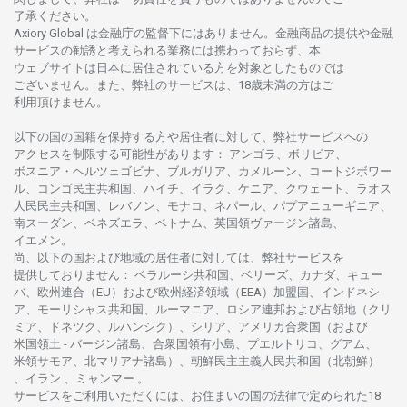
了承ください
。
Axiory Global は
金融庁の
監督下にはありません。
金融商品の
提供や
金融
サービスの
勧誘と
考えられる
業務には
携わっておらず、
本
ウェブサイトは
日本に
居住さ
れて
いる
方を
対象としたもの
では
ございません。
また、
弊社の
サービスは、18
歳未満の
方は
ご
利用頂けません
。
以下の
国の
国籍を
保持する
方や
居住者に
対して、
弊社
サービスへの
アクセスを
制限する
可能性があります
： アンゴラ、ボリビア、
ボスニア
・
ヘルツェゴビナ、ブルガリア、カメルーン、コートジボワー
ル、
コンゴ
民主共和国、ハイチ、イラク、ケニア、クウェート、
ラオス
人民民主共和国、レバノン、モナコ、ネパール、パプアニューギニア、
南
スーダン、ベネズエラ、ベトナム、
英国領
ヴァージン
諸島、
イエメン。
尚、
以下の
国および
地域の
居住者に
対しては、
弊社
サービスを
提供しておりません
：
ベラルーシ
共和国、ベリーズ、カナダ、キュー
バ、
欧州連合
（EU）
および
欧州経済領域
（EEA）加盟国、インドネシ
ア、
モーリシャス
共和国、ルーマニア、
ロシア
連邦および
占領地
（クリ
ミア、ドネツク、ルハンシク）、シリア、
アメリカ
合衆国
（および
米国領土
-
バージン
諸島、合衆国領有小島、プエルトリコ、グアム、
米領
サモア、
北
マリアナ
諸島）、
朝鮮民主主義人民共和国
（北朝鮮）
、イラン 、ミャンマー 。
サービスを
ご
利用いただくには、お
住まいの
国の
法律で
定められた
18