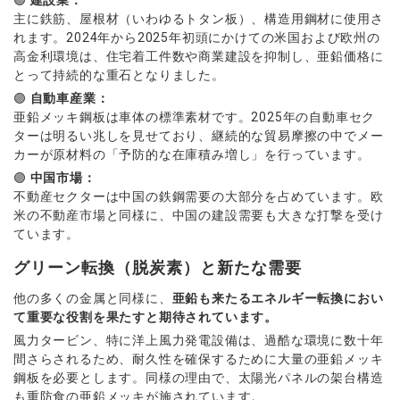
🟣
建設業：
主に鉄筋、屋根材（いわゆるトタン板）、構造用鋼材に使用さ
れます。2024年から2025年初頭にかけての米国および欧州の
高金利環境は、住宅着工件数や商業建設を抑制し、亜鉛価格に
とって持続的な重石となりました。
🟣
自動車産業：
亜鉛メッキ鋼板は車体の標準素材です。2025年の自動車セク
ターは明るい兆しを見せており、継続的な貿易摩擦の中でメー
カーが原材料の「予防的な在庫積み増し」を行っています。
🟣
中国市場：
不動産セクターは中国の鉄鋼需要の大部分を占めています。欧
米の不動産市場と同様に、中国の建設需要も大きな打撃を受け
ています。
グリーン転換（脱炭素）と新たな需要
他の多くの金属と同様に、
亜鉛も来たるエネルギー転換におい
て重要な役割を果たすと期待されています。
風力タービン、特に洋上風力発電設備は、過酷な環境に数十年
間さらされるため、耐久性を確保するために大量の亜鉛メッキ
鋼板を必要とします。同様の理由で、太陽光パネルの架台構造
も重防食の亜鉛メッキが施されています。