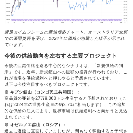
週足タイムフレームの亜鉛価格チャート。オーストラリア北部
での豪雨災害を受け、2024年に価格が急騰した様子が示され
ています。
今後の供給動向を左右する主要プロジェクト
今後の亜鉛価格を巡る中心的なシナリオは、「新規供給の到
来」です。近年、新規鉱山への巨額の投資が行われており、こ
れが市場を供給過剰へと押しやると予想されています。
以下は今後注目するべきプロジェクトです。
🟣
キプシ鉱山（コンゴ民主共和国）：
高品質の亜鉛を27万8,000トン生産すると予想されており（こ
れは2024年の世界生産量の約2.7%に相当します）、この追加
的な供給の注入により、世界市場は供給過剰へと向かうと見込
まれています。
🟣
オゼルノエ鉱山（ロシア）：
過去に遅延に直面していましたが、間もなく稼働すると予想さ