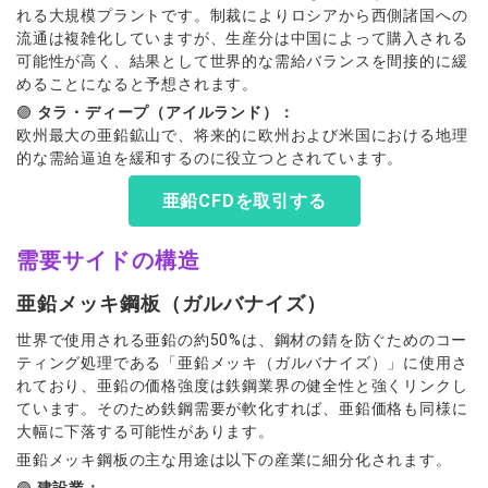
れる大規模プラントです。制裁によりロシアから西側諸国への
流通は複雑化していますが、生産分は中国によって購入される
可能性が高く、結果として世界的な需給バランスを間接的に緩
めることになると予想されます。
🟣
タラ・ディープ（アイルランド）：
欧州最大の亜鉛鉱山で、将来的に欧州および米国における地理
的な需給逼迫を緩和するのに役立つとされています。
亜鉛CFDを取引する
需要サイドの構造
亜鉛メッキ鋼板（ガルバナイズ）
世界で使用される亜鉛の約50%は、鋼材の錆を防ぐためのコー
ティング処理である「亜鉛メッキ（ガルバナイズ）」に使用さ
れており、亜鉛の価格強度は鉄鋼業界の健全性と強くリンクし
ています。そのため鉄鋼需要が軟化すれば、亜鉛価格も同様に
大幅に下落する可能性があります。
亜鉛メッキ鋼板の主な用途は以下の産業に細分化されます。