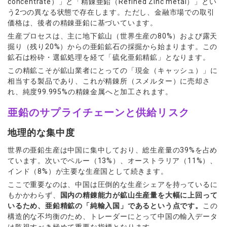
concentrate）」と「精錬亜鉛（Refined Zinc metal）」とい
う2つの異なる状態で存在します。ただし、金融市場での取引
価格は、後者の精錬亜鉛に基づいています。
生産プロセスは、主に地下鉱山（世界生産の80%）および露天
掘り（残り20%）からの亜鉛鉱石の採掘から始まります。この
鉱石は粉砕・選鉱処理を経て「硫化亜鉛精鉱」となります。
この精鉱こそが鉱山業者にとっての「現金（キャッシュ）」に
相当する製品であり、これが精錬所（スメルター）に売却さ
れ、純度99.995%の精錬金属へと加工されます。
亜鉛のサプライチェーンと供給リスク
地理的な集中度
世界の亜鉛生産は中国に集中しており、総生産量の39%を占め
ています。次いでペルー（13%）、オーストラリア（11%）、
インド（8%）が主要な生産国として続きます。
ここで重要なのは、中国は圧倒的な生産シェアを持っているに
もかかわらず、
国内の精錬能力が鉱山生産量を大幅に上回って
いるため、亜鉛精鉱の「純輸入国」であるという点です。
この
構造的な不均衡のため、トレーダーにとって中国の輸入データ
は監視すべき極めて重要な指標となります。