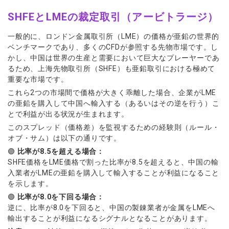
SHFEとLMEの裁定取引（アービトラージ）
一般的に、ロンドン金属取引所（LME）の価格が亜鉛の世界的
ベンチマークであり、多くのCFDが参照する先物市場です。し
かし、中国は世界の生産と需要において巨大なプレーヤーであ
るため、上海先物取引所（SHFE）も亜鉛取引における極めて
重要な市場です。
これら2つの市場間で価格が大きく乖離した場合、企業がLME
の亜鉛を購入して中国へ輸入する（あるいはその逆を行う）こ
とで利益が出る状況が生まれます。
このスプレッド（価格差）を監視するための経験則（ルール・
オブ・サム）は以下の通りです。
🟣
比率が8.5を超える場合：
SHFE価格をLME価格で割った比率が8.5を超えると、中国の輸
入業者がLMEの亜鉛を購入して輸入することが利益になること
を示します。
🟣
比率が8.0を下回る場合：
逆に、比率が8.0を下回ると、中国の製錬業者が金属をLMEへ
輸出することが利益になるシグナルとなることがあります。