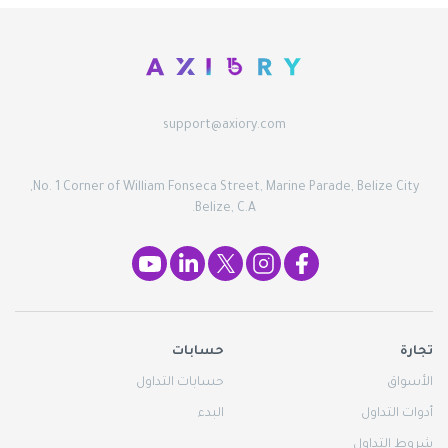
Axiory App
دليل تثبيت منصة سي تريدر
جديد
صناديق الاستثمار المتداولة في البورصات
Zero Account
English
جديد
الوثائق القانونية
الشفافية والأمان
日本語
فتح حساب حقيقي
الجوائز العالمية
الأسئلة المتكررة
عربى
تواصل معنا
فتح حساب تجريبي
Español
support@axiory.com
Русский
Trading is Risky.
ไทย
No. 1 Corner of William Fonseca Street, Marine Parade, Belize City,
Tiếng Việt
Belize, C.A.
تجارة
حسابات
الأسواق
حسابات التداول
أدوات التداول
البدء
شروط التداول