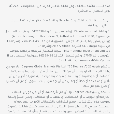
هذه ليست قائمة شاملة ، وهي قابلة للتغيير. لمزيد من المعلومات المحدّثة ،
يرجى الاتصال بنا مباشرة.
إن مؤسستا النقود الإلكترونية Neteller و Skrill مرخصتان من هيئة السلوك
المالي البريطانية.
شركة LFA International Ltd (رقم تسجيل الشركة HE422638 وعنوانها المسجل
هو Aiolou & Panagioti Diomidous 9, Katholiki, Limassol 3020, Cyprus)
(والتي يشار إليها باسم “LFA”) هي المسؤولة عن معالجة البطاقات. وشركة LFA
هي شركة فرعية تابعة لشركة Axiory Global وشركة L.F.
International Investment Limited (شركة استثمار قبرصية مرخصة بموجب
الترخيص رقم 271/15، ورقم تسجيل الشركة HE329493 وعنوانها المسجل هو 11
Louki Akrita, Limassol 4044, Cyprus).
لا تُعتبر شركة 26 Degrees Global Markets Pty Ltd ("26 Degrees")، ولا موردي
بيانات الجهات الخارجية، أو أي من التابعين لها، أو من مسؤوليها أو مدرائها أو
أعضائها أو موظفيها أو وكلائها أو مرخصيها عرضة لأية عقوبات أخرى عن أي
تأخير أو عدم دقة أو خطأ أو إغفال من أي نوع من بيانات السوق؛ أو عن أي خسارة
أو ضرر ينتج عن ذلك.
لا تتحمل شركة 26 Degrees ولا أي من مُرخصيها أو أي من موردي البيانات
الخارجية أو البورصات أو المنصات، أي تعهدات أو ضمانات، وتخلي مسؤوليتها
بموجب هذه الاتفاقية عن جميع الإقرارات والضمانات الأخرى، الصريحة أو
الضمنية، بما في ذلك، على سبيل المثال لا الحصر فيما يتعلق بقابلية التسويق
والجودة والملاءمة لغرض معين والخدمة دون انقطاع و/أو الخدمة الخالية من