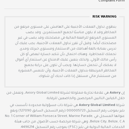
Complaint Form
RISK WARNING
ينطوي تداول العملات الأجنبية على الهامش على مستوى مرتفع من
المخاطر وقد لا يكون مناسبًا لجميع المستثمرين. وقد يصب
المستوى المرتفع للرافعة المالية في مصلحتك وقد يصب في غير
مصلحتك أيضًا. وقبل أن تقرر تداول العملات الأجنبية، يجب عليك أن
تدرس بعناية بالغة أهدافك من الاستثمار ومستوى خبرتك ومدى
تحملك للمخاطرة. وهناك احتمال بأن تتكبد خسارة لبعض أو كل
رأس مالك الأولي، ولذلك يتعين عليك الامتناع عن استثمار أي أموال
لا يمكنك أن تتحمل خسارتها. ويجب أن تكون على دراية بجميع
المخاطر المرتبطة بتداول العملات الأجنبية، وأن تلتمس المشورة
من مستشار مالي مستقل إذا كانت لديك أي شكوك.
إن
Axiory
هي علامة تجارية مملوكة لشركة Axiory Global Limited، وتعمل من
خلال الكيانين التاليين المرخصين والخاضعين للرقابة:
شركة
Axiory Global Limited
هي شركة ذات مسؤولية محدودة تأسست في
بليز بموجب رقم التسجيل 000005723 (رقم التسجيل السابق 127090) ويقع
عنوانها المسجل في No. 1 Corner of William Fonseca Street, Marine Parade,
Belize City, Belize, C.A، وهي شركة مرخصة حسب الأصول من جانب هيئة
الخدمات المالية الدولية في بليز (FSC) بموجب رقم التسجيل 4496214.