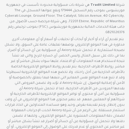
شركة
Tradit Limited
هي شركة ذات مسؤولية محدودة تأسست في جمهورية
موريشيوس بموجب رقم التسجيل 179444 ويقع عنوانها المسجل في The
Cyberati Lounge, Ground Floor, The Catalyst, Silicon Avenue, 40 Cybercity,
72201 Ebène, Republic of Mauritius، وهي شركة مرخصة حسب الأصول من
جانب هيئة الخدمات المالية بجمهورية موريشيوس (FSC) بموجب ترخيص رقم
GB21026376.
يتم تقديم أي آراء أو أخبار أو أبحاث أو تحليلات أو أسعار أو أي معلومات أخرى
مذكورة في هذا الموقع الإلكتروني بوصفها تعليقات عامة على السوق، ولا تشكل
نصيحة استثمارية. لا تتحمل شركة Axiory أي مسؤولية عن أي خسائر أو أضرار،
بما في ذلك على سبيل المثال وليس الحصر، أي خسارة للربح والتي قد تنشأ
نتيجة لاستخدام هذه المعلومات أو الاعتماد عليها سواء بشكل مباشر أو غير
مباشر. روابط الأطراف الخارجية: يتم تقديم روابط المواقع الإلكترونية الخاصة
بالأطراف الخارجية من أجل راحتك. ولا تخضع هذه المواقع الإلكترونية لسيطرتنا
وقد لا تتبع هذه المواقع نفس المعايير التي نتبعها فيما يتعلق بالخصوصية أو
الأمن أو إمكانية الوصول. إن شركة Axiory لا تؤيد ولا تضمن العروض التي
يقدمها المزودين من الأطراف الخارجية، كما لا تتحمل شركة Axiory أي
مسؤولية عن أمن أو محتوى أو توافر المواقع الإلكترونية للأطراف الخارجية أو
شركائهم أو المعلنين معهم. قد يتغير محتوى هذا الموقع الإلكتروني في أي وقت
بدون إخطار، ويتم تقديمه بغرض وحيد وهو مساعدة المتداولين في اتخاذ قرارات
استثمار مستقلة. على الرغم من أن شركة Axiory اتخذت الإجراءات المعقولة
لضمان دقة المعلومات المنشورة على الموقع الإلكتروني، ولكنها لا تضمن
دقتها ولا تتحمل أي مسؤولية عن أي خسائر أو أضرار قد تنشأ بشكل مباشر أو
غير مباشر عن المحتوى أو عدم قدرتك على الوصول إلى الموقع الإلكتروني، أو أي