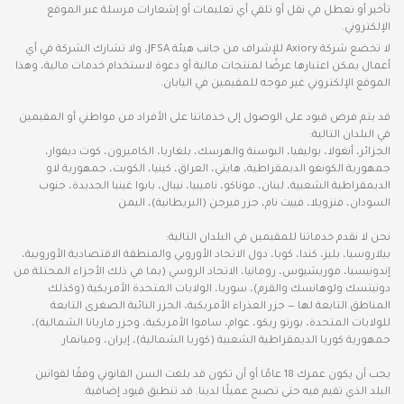
تأخير أو تعطل في نقل أو تلقي أي تعليمات أو إشعارات مرسلة عبر الموقع
الإلكتروني.
لا تخضع شركة Axiory للإشراف من جانب هيئة JFSA، ولا تشارك الشركة في أي
أعمال يمكن اعتبارها عرضًا لمنتجات مالية أو دعوة لاستخدام خدمات مالية، وهذا
الموقع الإلكتروني غير موجه للمقيمين في اليابان.
قد يتم فرض قيود على الوصول إلى خدماتنا على الأفراد من مواطني أو المقيمين
في البلدان التالية:
الجزائر، أنغولا، بوليفيا، البوسنة والهرسك، بلغاريا، الكاميرون، كوت ديفوار،
جمهورية الكونغو الديمقراطية، هايتي، العراق، كينيا، الكويت، جمهورية لاو
الديمقراطية الشعبية، لبنان، موناكو، ناميبيا، نيبال، بابوا غينيا الجديدة، جنوب
السودان، فنزويلا، فييت نام، جزر فيرجن (البريطانية)، اليمن
نحن لا نقدم خدماتنا للمقيمين في البلدان التالية:
بيلاروسيا، بليز، كندا، كوبا، دول الاتحاد الأوروبي والمنطقة الاقتصادية الأوروبية،
إندونيسيا، موريشيوس، رومانيا، الاتحاد الروسي (بما في ذلك الأجزاء المحتلة من
دونيتسك ولوهانسك والقرم)، سوريا، الولايات المتحدة الأمريكية (وكذلك
المناطق التابعة لها — جزر العذراء الأمريكية، الجزر النائية الصغرى التابعة
للولايات المتحدة، بورتو ريكو، غوام، ساموا الأمريكية، وجزر ماريانا الشمالية)،
جمهورية كوريا الديمقراطية الشعبية (كوريا الشمالية)، إيران، وميانمار.
يجب أن يكون عمرك 18 عامًا أو أن تكون قد بلغت السن القانوني وفقًا لقوانين
البلد الذي تقيم فيه حتى تصبح عميلًا لدينا. قد تنطبق قيود إضافية.