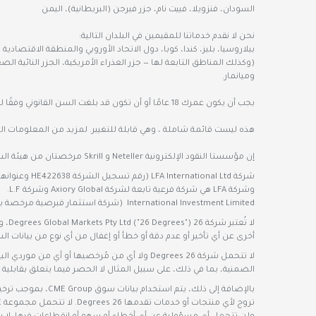
السودان، فنزويلا، فييت نام، جزر فيرجن (البريطانية)، اليمن
نحن لا نقدم خدماتنا للمقيمين في البلدان التالية:
بيلاروسيا، بليز، كندا، كوبا، دول الاتحاد الأوروبي والمنطقة الاقتصاد
(وكذلك المناطق التابعة لها — جزر العذراء الأمريكية، الجزر النائية الص
وميانمار.
يجب أن يكون عمرك 18 عامًا أو أن تكون قد بلغت السن القانوني وفقًا لقوانين البلد الذي تقيم فيه حتى تصبح عميلًا لدينا. قد تنطبق قيود إضافية.
هذه ليست قائمة شاملة ، وهي قابلة للتغيير. لمزيد من المعلومات المح
إن مؤسستا النقود الإلكترونية Neteller و Skrill مرخصتان من هيئة السلوك المالي البريطانية.
وشركة LFA هي شركة فرعية تابعة لشركة Axiory Global وشركة L.F.
International Investment Limited (شركة استثمار قبرصية مرخصة بموجب الترخيص رقم 271/15، ورقم تسجيل الشركة HE329493 وعنوانها المسجل هو 11 Louki Akrita, Limassol 4044, Cyprus).
لا ت
أخرى عن أي تأخير أو عدم دقة أو خطأ أو إغفال من أي نوع من بيانات ا
لا تتحمل شركة 26 Degrees ولا أي من مُرخصيها
الضمنية، بما في ذلك، على سبيل المثال لا الحصر فيما يتعلق بقابلية