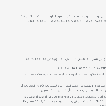
تلة من دونيتسك ولوهانسك والقرم)، سوريا، الولايات المتحدة الأمريكية
ية)، جمهورية كوريا الديمقراطية الشعبية (كوريا الشمالية)، إيران،
شركة LFA International Ltd (رقم تسجيل الشركة HE422638 وعنوانها المسجل هو Aiolou & Panagioti Diomidous 9, Katholiki, Limassol 3020, Cyprus) (والتي يشار إليها باسم “LFA”) هي المسؤولة عن معالجة البطاقات.
، أو من مسؤوليها أو مدرائها أو أعضائها أو موظفيها أو وكلائها أو مرخصيها عرضة لأية عقوبات
ليتها بموجب هذه الاتفاقية عن جميع الإقرارات والضمانات الأخرى، الصريحة أو
الأخطاء و/أو توقيت ودقة و/أو اكتمال بيانات السوق.
بالإضافة إلى ذلك، يتم استخدام بيانات سوق CME Group، بموجب ترخيص، كمصدر للمعلومات لبعض منتجات 26 Degrees. ليس لدى مجموعة CME أي صلة أخرى بمنتجات وخدمات 26 Degrees ولا ترعى أو تؤيد أو توصي أو
تروج لأي منتجات أو خدمات تقدمها 26 Degrees. لا تتحمل مجموعة CME أي التزام أو مسؤولية فيما يتعلق بمنتجات وخدمات 26 Degrees. لا تضمن مجموعة CME دقة أو اكتمال أي بيانات سوق مرخصة لشركة 26 Degrees،