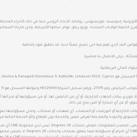
ية الأوروبية، إندونيسيا، موريشيوس، رومانيا، الاتحاد الروسي (بما في ذلك الأجزاء المح
غرى التابعة للولايات المتحدة، بورتو ريكو، غوام، ساموا الأمريكية، وجزر ماريانا الشمال
دّثة ، يرجى الاتصال بنا مباشرة.
ُعتبر شركة 26 Degrees Global Markets Pty Ltd ("26 Degrees")، ولا موردي بيانات الجهات الخارجية، أو أي من التابعين لها
لسوق؛ أو عن أي خسارة أو ضرر ينتج عن ذلك.
 أو أي من موردي البيانات الخارجية أو البورصات أو المنصات، أي تعهدات أو ضمانات، وتخلي مسؤو
 التسويق والجودة والملاءمة لغرض معين والخدمة دون انقطاع و/أو الخدمة الخالية من 