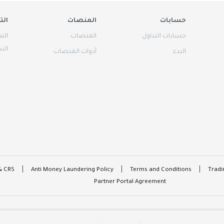
حسابات
المنصات
الت
حسابات التداول
المنصات
الت
الت
البدء
أدوات المنصات
& CRS
Anti Money Laundering Policy
Terms and Conditions
Tradi
Partner Portal Agreement