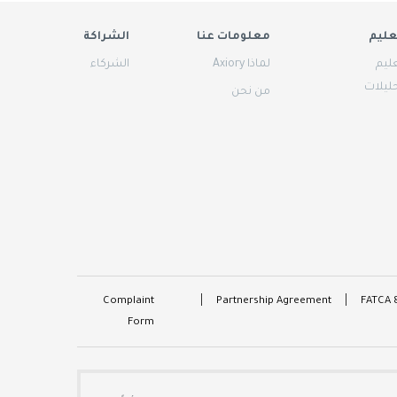
عليم
معلومات عنا
الشراكة
عليم
لماذا Axiory
الشركاء
حليلات
من نحن
Complaint
Partnership Agreement
FATCA 
Form