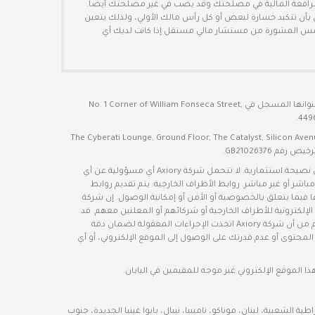
لرافعة المالية في مصلحتك وقد يصب في غير مصلحتك أيضًا.
بأن تتكبد خسارة لبعض أو كل رأس مالك الأولي، ولذلك يتعين
 تلتمس المشورة من مستشار مالي مستقل إذا كانت لديك أي
هي شركة ذات مسؤولية محدودة تأسست في بليز بموجب رقم التسجيل 000005723 (رقم التسجيل السابق 127090) ويقع عنوانها المسجل في No. 1 Corner of William Fonseca Street,
ولية محدودة تأسست في جمهورية موريشيوس بموجب رقم التسجيل 179444 ويقع عنوانها المسجل في The Cyberati Lounge, Ground Floor, The Catalyst, Silicon Avenue, 40
يتم تقديم أي آراء أو أخبار أو أبحاث أو تحليلات أو أسعار أو أي معلومات أخرى مذكورة في هذا الموقع الإلكتروني بوصفها تعليقات عامة على السوق، ولا تشكل نصيحة استثمارية. لا تتحمل شركة Axiory أي مسؤولية عن أي
شر أو غير مباشر. روابط الأطراف الخارجية: يتم تقديم روابط
ها فيما يتعلق بالخصوصية أو الأمن أو إمكانية الوصول. إن شركة
كة Axiory أي مسؤولية عن أمن أو محتوى أو توافر المواقع الإلكترونية للأطراف الخارجية أو شركائهم أو المعلنين معهم. قد
يتغير محتوى هذا الموقع الإلكتروني في أي وقت بدون إخطار، ويتم تقديمه بغرض وحيد وهو مساعدة المتداولين في اتخاذ قرارات استثمار مستقلة. على الرغم من أن شركة Axiory اتخذت الإجراءات المعقولة لضمان دقة
محتوى أو عدم قدرتك على الوصول إلى الموقع الإلكتروني، أو أي
ة الشعبية، لبنان، موناكو، ناميبيا، نيبال، بابوا غينيا الجديدة، جنوب