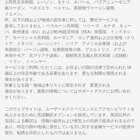
人民民主共和国、レバノン、モナコ、ネパール、パプアニューギニア、
南
スーダン、ベネズエラ、ベトナム、
英国領
ヴァージン
諸島、
イエメン。
尚、
以下の
国および
地域の
居住者に
対しては、
弊社
サービスを
提供しておりません
：
ベラルーシ
共和国、ベリーズ、カナダ、キュー
バ、
欧州連合
（EU）
および
欧州経済領域
（EEA）加盟国、インドネシ
ア、
モーリシャス
共和国、ルーマニア、
ロシア
連邦および
占領地
（クリ
ミア、ドネツク、ルハンシク）、シリア、
アメリカ
合衆国
（および
米国領土
-
バージン
諸島、合衆国領有小島、プエルトリコ、グアム、
米領
サモア、
北
マリアナ
諸島）、
朝鮮民主主義人民共和国
（北朝鮮）
、イラン 、ミャンマー 。
サービスを
ご
利用いただくには、お
住まいの
国の
法律で
定められた
18
歳以上の
法定年齢である
必要があります。
更な
る
制限が
適用さ
れる
場合があります。
対象となる
国
・
地域は
本
リストに
限定さ
れず、
変更さ
れる
場合があります。
最新の
情報については
サポートデスクに
お
問い
合わ
せくださ
い。
このウェブサイトは、
ユーザーエクスペリエンスと
アクセシビリティを
向上さ
せるために
言語翻訳
オプションを
提供しています。
英語以外の
言語に
よる
翻訳は、
情報の
提供および
便宜上の
目的で
提供さ
れるもの
で
あり、
特定の
国や
地域に
居住している
方に
対する
金融
サービスの
提供や
宣伝、
勧誘を
目的としたもの
では
ありません。