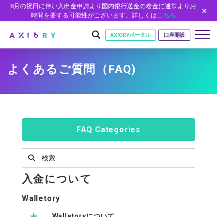
8月の祝日に伴い入出金申請より国内銀行送金の着金に通常よりお
時間を要する可能性がございます。詳しくは
こちら
AXIORYポータル
口座開設
よくあるご質問（FAQ)
はじめに
はじめに
取引
ライセンス
取引商品
取引条件
口座
FAQ Categories
安全性
FX（通貨ペア）
スプレッド・手数料
口座の種類
口座開設
プラットフォーム
現物株式
ゼロカットとロスカット
口座タイプ
口座開設フォーム
プラットフォーム
ツール
パートナー
ETF
スワップとロールオーバー
入金について
法人のお客様
必要書類
MT5
MT4/MT5 ヒストリカルデータ
パートナーシップ・プログラム
ニュース
株式CFD
入出金方法
ゼロ口座
開設方法
NEW
MT4
EA(エキスパートアドバイザー)
Walletory
株価指数CFD
レバレッジ
NEW
イントロデュース・パートナープログラム（IP）
ニュースリリース
会社概要
デモ口座
cTrader
カスタムインジケーター
エネルギーCFD
Walletoryについて
約定率
特別・VIPプログラム
NEW