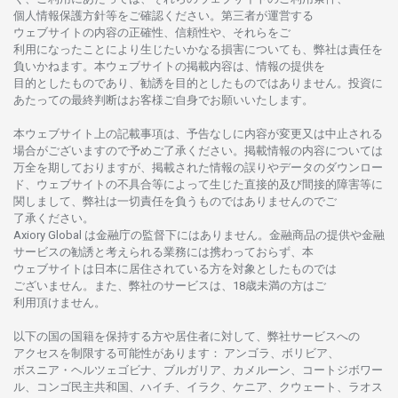
個人情報保護方針等を
ご
確認ください。
第三者が
運営する
ウェブサイトの
内容の
正確性、信頼性や、それらをご
利用になったことにより
生じたいかな
る
損害についても、
弊社は
責任を
負いかね
ます。
本
ウェブサイトの
掲載内容は、
情報の
提供を
目的としたもの
であり、
勧誘を
目的としたもの
では
ありません。
投資に
あたっての
最終判断は
お
客様ご
自身でお
願いいたします。
本
ウェブサイト
上の
記載事項は、
予告なしに
内容が
変更又は
中止さ
れる
場合がございますので
予めご
了承ください。
掲載情報の
内容については
万全を
期しておりますが、
掲載さ
れた
情報の
誤りや
データの
ダウンロー
ド、
ウェブサイトの
不具合等に
よって
生じた
直接的及び
間接的障害等に
関し
まして、
弊社は
一切責任を
負うものではありませんのでご
了承ください
。
Axiory Global は
金融庁の
監督下にはありません。
金融商品の
提供や
金融
サービスの
勧誘と
考えられる
業務には
携わっておらず、
本
ウェブサイトは
日本に
居住さ
れて
いる
方を
対象としたもの
では
ございません。
また、
弊社の
サービスは、18
歳未満の
方は
ご
利用頂けません
。
以下の
国の
国籍を
保持する
方や
居住者に
対して、
弊社
サービスへの
アクセスを
制限する
可能性があります
： アンゴラ、ボリビア、
ボスニア
・
ヘルツェゴビナ、ブルガリア、カメルーン、コートジボワー
ル、
コンゴ
民主共和国、ハイチ、イラク、ケニア、クウェート、
ラオス