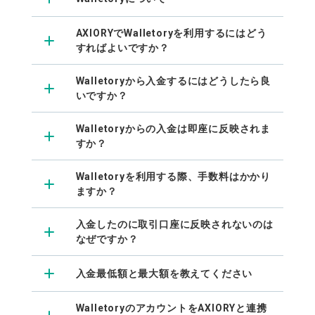
ウォレット口座
お知らせ
企業情報
NEW
AXIORYアプリ
日本時間表示インジケータ
貴金属CFD
取引時間
マーケットニュース
AXIORYでWalletoryを利用するにはどう
ストライク インジケータ
会社概要
ソフトコモディティCFD
取引計算シミュレーター
AXIORYポータル
NEW
English
すればよいですか？
コーポレートニュース
MQLシグナル
NEW
役員紹介
バトルCFD
注文執行ポリシー
日本語
口座開設する
キャンペーン
通貨インデックス
お問合せ
経済指標・予測カレンダー
Walletoryから入金するにはどうしたら良
عربى
トレードガイド
NEW
いですか？
よくあるご質問
休眠口座と凍結口座
デモ口座を開設する
Русский
Español
法人のお客様は
こちら
Walletoryからの入金は即座に反映されま
すか？
ไทย
Tiếng Việt
Walletoryを利用する際、手数料はかかり
ますか？
入金したのに取引口座に反映されないのは
なぜですか？
入金最低額と最大額を教えてください
WalletoryのアカウントをAXIORYと連携