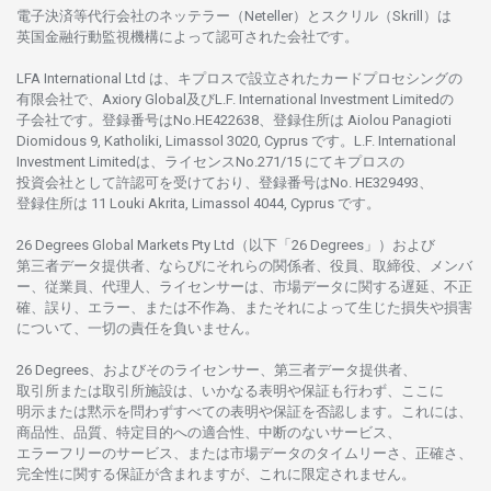
電子決済等代行会社の
ネッテラー
（Neteller）と
スクリル
（Skrill）は
英国金融行動監視機構に
よって
認可さ
れた
会社です。
LFA International Ltd は、
キプロスで
設立さ
れた
カードプロセシングの
有限会社で、Axiory Global
及び
L.F. International Investment Limitedの
子会社です。
登録番号は
No.HE422638、
登録住所は
Aiolou Panagioti
Diomidous 9, Katholiki, Limassol 3020, Cyprus です。L.F. International
Investment Limitedは、
ライセンス
No.271/15 にて
キプロスの
投資会社として
許認可を
受けており、
登録番号は
No. HE329493、
登録住所は
11 Louki Akrita, Limassol 4044, Cyprus です。
26 Degrees Global Markets Pty Ltd（以下「26 Degrees」）
および
第三者
データ
提供者、ならびにそれらの関係者、役員、取締役、メンバ
ー、従業員、代理人、ライセンサーは、
市場
データに
関する
遅延、不正
確、誤り、エラー、
または
不作為、
またそれに
よって
生じた
損失や
損害
について、
一切の
責任を
負いません。
26 Degrees、
およびその
ライセンサー、
第三者
データ
提供者、
取引所または
取引所施設は、いかな
る
表明や
保証も
行わ
ず、
ここに
明示または
黙示を
問わ
ずすべての
表明や
保証を
否認し
ます。
これには、
商品性、品質、
特定目的への
適合性、
中断のない
サービス、
エラーフリーの
サービス、
または
市場
データの
タイムリーさ、正確さ、
完全性に
関する
保証が
含まれますが、これに
限定さ
れません。