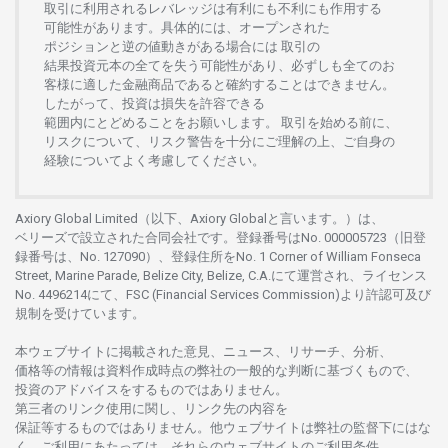
取引に
利用さ
れる
レバレッジは
有利にも
不利にも
作用する
可能性があります。
具体的には、
オープンさ
れた
ポジションと
逆の
値動きがある
場合には
取引の
結果投資元本の
全てを
失う
可能性があり、
必ずしも
全てのお
客様に
適した
金融商品であると
確約することは
できません。
したがって、
投資は
損失を
許容できる
範囲内にとどめることを
お
願いします
。
取引を
始める
前に、
リスクについて、
リスク
警告を
十分に
ご
理解の
上、
ご
自身の
経験について
よく
考慮してください。
Axiory Global Limited（以下、Axiory Globalと言います。）は、
ベリーズで
設立さ
れた
合同会社です。
登録番号は
No. 000005723（旧登
録番号は、No. 127090）、
登録住所を
No. 1 Corner of William Fonseca
Street, Marine Parade, Belize City, Belize, C.A.にて
運営さ
れ、
ライセンス
No. 4496214
にて、FSC (Financial Services Commission)より
許認可及び
規制を
受けています。
本
ウェブサイトに
掲載さ
れた
意見、ニュース、リサーチ、分析、
価格等の
情報は
資料作成時点の
弊社の
一般的な
判断に
基づくもので、
投資の
アドバイスを
するもの
では
ありません。
第三者の
リンク
使用に
関し、
リンク
先の
内容を
保証等するものではありません。
他
ウェブサイトは
弊社の
監督下にはな
く、
ご
利用に
あたっては、
それらの
ウェブサイトの
ご
利用条件、