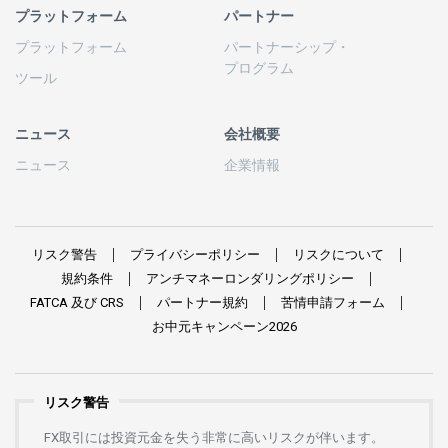
プラットフォーム
パートナー
プラットフォーム
パートナーシップ
・
プログラム
ツール
ニュース
会社概要
ニュース
企業情報
リスク
警告
プライバシーポリシー
リスクについて
規約条件
アンチマネーロンダリングポリシー
FATCA
及び
CRS
パートナー
規約
苦情申請
フォーム
お
中元
キャンペーン
2026
リスク警告
FX
取引には
投資元金を
失う
非常に
高い
リスクが
伴います。