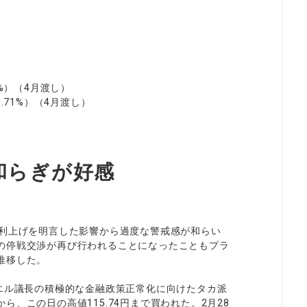
65%）（4月渡し）
+0.71%）（4月渡し）
和らぎが好感
が利上げを明言した影響から過度な警戒感が和らい
の停戦交渉が再び行われることになったこともプラ
推移した。
エル議長の積極的な金融政策正常化に向けたタカ派
、この日の高値115.74円まで買われた。2月28