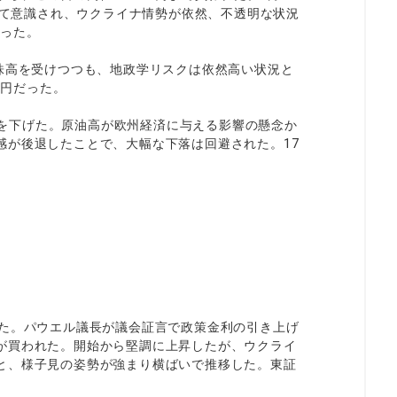
として意識され、ウクライナ情勢が依然、不透明な状況
なった。
株高を受けつつも、地政学リスクは依然高い状況と
1円だった。
に値を下げた。原油高が欧州経済に与える影響の懸念か
感が後退したことで、大幅な下落は回避された。17
った。パウエル議長が議会証言で政策金利の引き上げ
が買われた。開始から堅調に上昇したが、ウクライ
と、様子見の姿勢が強まり横ばいで推移した。東証