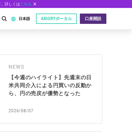
す。詳しくは
こちら
AXIORYポータル
口座開設
日本語
English
P）
日本語
NEWS
عربى
【今週のハイライト】先週末の日
Русский
米共同介入による円買いの反動か
問
Español
ら、円の売戻が優勢となった
ไทย
2026/08/07
Tiếng Việt