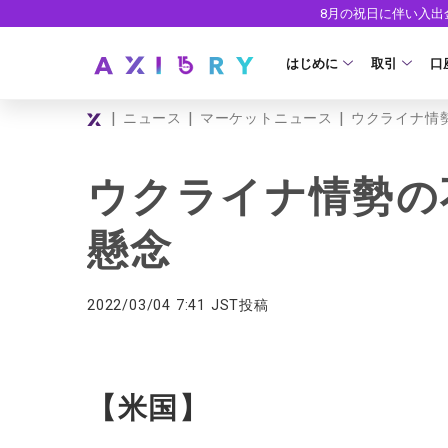
8月の祝日に伴い入
はじめに
取引
口
|
|
|
ニュース
マーケットニュース
ウクライナ情
取引商品
はじめに
ライセンス
FX（通貨ペ
口
ウクライナ情勢の
安全性
現物株式
法
懸念
ETF
ゼ
株式CFD
デ
2022/03/04 7:41 JST投稿
株価指数CF
ウ
エネルギーC
【米国】
貴金属CFD