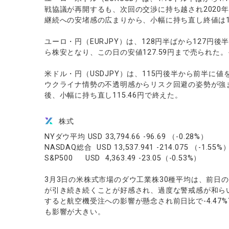
戦協議が再開するも、次回の交渉に持ち越され2020年
継続への安堵感の広まりから、小幅に持ち直し終値は1.
ユーロ・円（EURJPY）は、128円半ばから127
ら株安となり、この日の安値127.59円まで売られた。
米ドル・円（USDJPY）は、115円後半から前半に
ウクライナ情勢の不透明感からリスク回避の姿勢が強ま
後、小幅に持ち直し115.46円で終えた。
株式
NYダウ平均 USD 33,794.66 -96.69 （-0.28%）
NASDAQ総合 USD 13,537.941 -214.075 （-1.55%
S&P500 USD 4,363.49 -23.05（-0.53%）
3月3日の米株式市場のダウ工業株30種平均は、前日
が引き続き続くことが好感され、過度な警戒感が和ら
すると航空機受注への影響が懸念され前日比で-4.47
も影響が大きい。