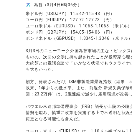
ソフトコモデ
為替（3月4日6時06分）
バトルCFD
米ドル円（USDJPY） 115.42-115.43 （円）
ユーロ円（EURJPY） 127.72-127.73 （円）
ユーロ米ドル（EURUSD） 1.1065-1.1065 （米ドル
ポンド円（GBPJPY） 154.05-154.06 （円）
ポンド米ドル（GBPUSD） 1.3345-1.3346 （米ドル
3月3日のニューヨーク外国為替市場の主なトピック
ものの、次回の交渉に持ち越されたことが投資家心理
大統領との電話会談で「いかなる状況でもウクライナ
も大きかった。
朝方、発表された2月 ISM非製造業景況指数（結果：56.
以来、1年ぶりの低水準。また、前週分 新規失業保険申請
回：23.2万件）は、2週連続で減少し雇用環境が改善
パウエル米連邦準備理事会（FRB）議長が上院の公聴
情勢を鑑み、慎重に政策を実施する上で不透明な状況
変更となる可能性も含んだ。
ユーロ・米ドル（EURUSD）は、1.10ドル半ばから