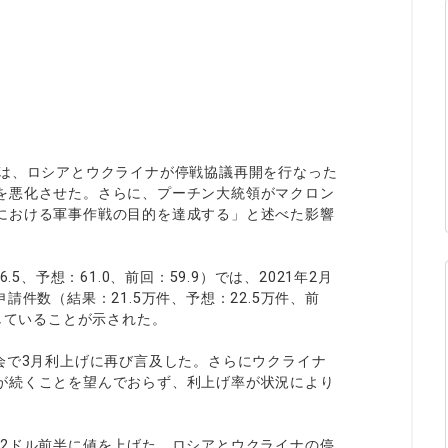
ィティCFD
NEW
取引計算シミュレーター
注文執行ポリシー
経済指標・予測カレンダー
）
休眠口座と凍結口座
）
スは、ロシアとウクライナが停戦協議再開を行なった
を悪化させた。さらに、プーチン大統領がマクロン
における軍事作戦の目的を達成する」と述べた影響
5、予想：61.0、前回：59.9）では、2021年2月
件数（結果：21.5万件、予想：22.5万件、前
していることが示された。
会で3月利上げに再び言及した。さらにウクライナ
が続くことを望んでおらず、利上げ率が状況により
1.12ドル前半に値を上げた。ロシアとウクライナの停