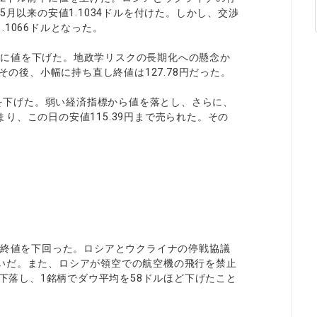
5月以来の安値1.1034ドルを付けた。しかし、交渉
1066ドルとなった。
円後半に値を下げた。地政学リスクの長期化への懸念か
その後、小幅に持ち直し終値は127.78円だった。
値を下げた。弱い経済指標から値を落とし、さらに、
り、この日の安値115.39円まで売られた。その
）
の終値を下回った。ロシアとウクライナの停戦協議
いだ。また、ロシアが領空での航空機の飛行を禁止
%下落し、1銘柄でダウ平均を58ドルほど下げたこと