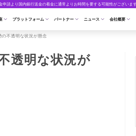
出金申請より国内銀行送金の着金に通常よりお時間を要する可能性がございま
座
プラットフォーム
パートナー
ニュース
会社概要
勢の不透明な状況が懸念
口座の種類
プラットフォーム
パートナーシップ・プログラム
取引条件
口座開設
ツール
ニュースリリース
企業情報
ア）
座タイプ
MT5
イントロデュース・パートナープログラム（I
スプレッド・手数料
口座開設フォーム
MT4/MT5 ヒストリカルデータ
お知らせ
会社概要
不透明な状況が
人のお客様
MT4
特別・VIPプログラム
ゼロカットとロスカット
必要書類
EA(エキスパートアドバイザー)
マーケットニュース
役員紹介
NEW
ロ口座
cTrader
スワップとロールオーバー
開設方法
カスタムインジケーター
コーポレートニュース
お問合せ
NEW
AXIORYアプリ
入出金方法
日本時間表示インジケータ
キャンペーン
よくあるご質
モ口座
D
レバレッジ
ストライク インジケータ
トレードガイド
ォレット口座
NEW
NEW
NEW
AXIORYポータル
FD
MQLシグナル
約定率
NEW
取引時間
通貨インデックス