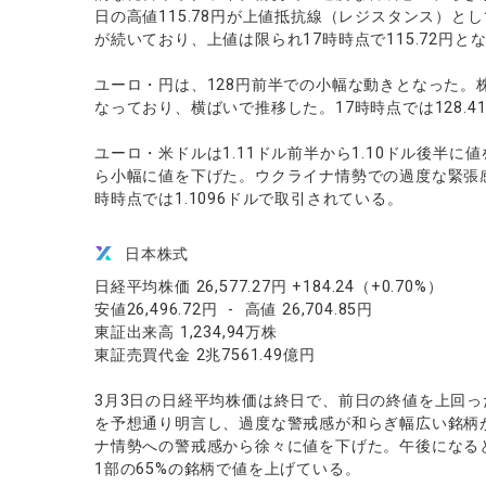
日の高値115.78円が上値抵抗線（レジスタンス）
が続いており、上値は限られ17時時点で115.72円と
ユーロ・円は、128円前半での小幅な動きとなった。
なっており、横ばいで推移した。17時時点では128.4
ユーロ・米ドルは1.11ドル前半から1.10ドル後半
ら小幅に値を下げた。ウクライナ情勢での過度な緊張
時時点では1.1096ドルで取引されている。
日本株式
日経平均株価 26,577.27円 +184.24（+0.70%）
安値26,496.72円 - 高値 26,704.85円
東証出来高 1,234,94万株
東証売買代金 2兆7561.49億円
3月3日の日経平均株価は終日で、前日の終値を上回
を予想通り明言し、過度な警戒感が和らぎ幅広い銘柄
ナ情勢への警戒感から徐々に値を下げた。午後になる
1部の65%の銘柄で値を上げている。