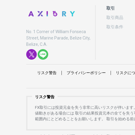
取引
取引商品
取引条件
No. 1 Corner of William Fonseca
Street, Marine Parade, Belize City,
Belize, C.A.
リスク
警告
プライバシーポリシー
リスクに
リスク警告
FX
取引には
投資元金を
失う
非常に
高い
リスクが
伴います
値動きがある
場合には
取引の
結果投資元本の
全てを
失う
範囲内にとどめることを
お
願いします
。
取引を
始める
前