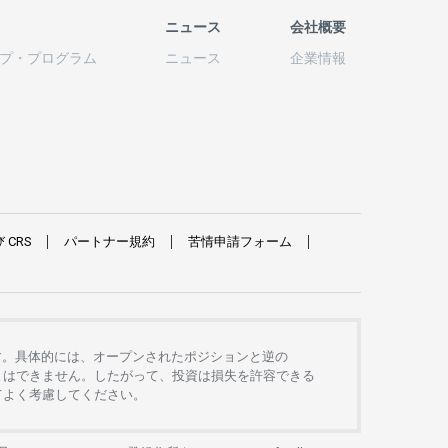
ニュース
会社概要
プ
・
プログラム
ニュース
企業情報
び
CRS
パートナー
規約
苦情申請
フォーム
す。
具体的には、
オープンさ
れた
ポジションと
逆の
とは
できません。したがって、
投資は
損失を
許容できる
て
よく
考慮してください。