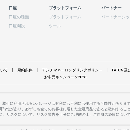
口座
プラットフォーム
パートナー
口座の
種類
プラットフォーム
パートナーシッ
口座開設
ツール
ついて
規約条件
アンチマネーロンダリングポリシー
FATCA
及
お
中元
キャンペーン
2026
。
取引に
利用さ
れる
レバレッジは
有利にも
不利にも
作用する
可能性がありま
可能性があり、
必ずしも
全てのお
客様に
適した
金融商品であると
確約するこ
に、リスクについて、
リスク
警告を
十分に
ご
理解の
上、
ご
自身の
経験につい