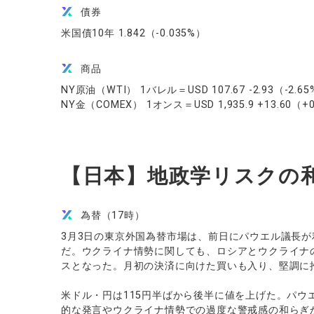
債券
米国債10年 1.842（-0.035%）
商品
NY原油（WTI） 1バレル＝USD 107.67 -2.93（-2.
NY金（COMEX） 1オンス＝USD 1,935.9 +13.60（
【日本】地政学リスクの
為替（17時）
3月3日の東京外国為替市場は、前日にパウエル議長
だ。ウクライナ情勢に関しても、ロシアとウクライナ
スとなった。月初の決済に向けた買いも入り、堅調に
米ドル・円は115円半ばから後半に値を上げた。パウ
的な発言やウクライナ情勢での過度な警戒感の和らぎから