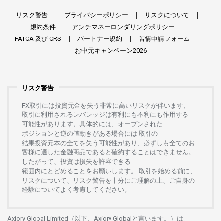
リスク
警告
プライバシーポリシー
リスクについて
規約条件
アンチマネーロンダリングポリシー
FATCA
及び
CRS
パートナー
規約
苦情申請
フォーム
お
中元
キャンペーン
2026
リスク警告
FX
取引には
投資元金を
失う
非常に
高い
リスクが
伴います。
取引に
利用さ
れる
レバレッジは
有利にも
不利にも
作用する
可能性があります。
具体的には、
オープンさ
れた
ポジションと
逆の
値動きがある
場合には
取引の
結果投資元本の
全てを
失う
可能性があり、
必ずしも
全てのお
客様に
適した
金融商品であると
確約することは
できません。
したがって、
投資は
損失を
許容できる
範囲内にとどめることを
お
願いします
。
取引を
始める
前に、
リスクについて、
リスク
警告を
十分に
ご
理解の
上、
ご
自身の
経験について
よく
考慮してください。
Axiory Global Limited（以下、Axiory Globalと言います。）は、