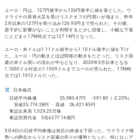
ユーロ・円は、127円後半から126円後半に値を落とした。ウ
クライナの原発火災を受けリスクオフの円買いが強まり、昨年
2月以来の127円を割り込み126.93円まで売られた。その後、
原子炉に影響がないことが判明すると少し回復し、小幅な下落
にとどまり17時時点では127.14円となった。
ユーロ・米ドルは1.11ドル前半から1.10ドル後半に値を下げ
た。ユーロ・円の動きとほぼ同様の動きをたどった。リスク回
避の米ドル買いの流れが中心となり、2020年5月以来となる
1.1000ドル付近の1.1009ドルまでユーロが売られた。17時時
点では1.1012ドルだった。
日本株式
日経平均株価 25,985.47円 -591.80（-2.23%）
安値25,774.28円 - 高値 26,421.85円
東証出来高 1,529,25万株
東証売買代金 3兆6277.16億円
3月4日の日経平均株価は前日の終値を下回った。ウクライナ情
勢への懸念からリスク回避の売りが優勢となった。特にロシア