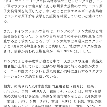
3月4日のニューヨーク外国為替市場の主なトピックスは、ロシ
ア軍がウクライナ南東部にある欧州最大規模のザポリージャ原
子力発電所を制圧したが、幸いなことに米エネルギー省当局者
はロシアが原子炉を攻撃した証拠を確認していないと述べてい
る。
また、ドイツのショルツ首相は、ロシアのプーチン大統領と電
話会談を行なった。ショルツ首相が全ての軍事行動を直ちに停
止するよう求めたところ、プーチン大統領は今週末にウクライ
ナと3回目の停戦交渉を開くと表明した。地政学リスクが意識
され、債券が買われ長期金利が一時1.709%に低下した。
ロシアによる軍事攻撃が強まる中で、天然ガスや原油、商品先
物価格が上昇している。近隣の欧州各国に与える影響が大き
く、ユーロ圏のインフレと景気悪化が同時に進行するスタグフ
レーションへの懸念も続いている。
朝方、発表された2月非農業部門雇用者数（前月比、結果：
67.8万人、予想：40.0万人、前回：46.7万人）は、昨年7月以
来の大幅な伸びを記録し堅調な労働市場を示した。2月失業率
（前回：3.8%、予想：3.9%、前回：4.0%）と予想、前回の数
字を下回ったが、2月平均時給（前年同月比、前回：5.1%、予