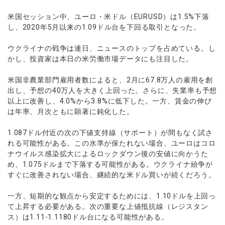
米国セッション中、ユーロ・米ドル（EURUSD）は1.5%下落
し、2020年5月以来の1.09ドル台を下回る取引となった。
ウクライナの戦争は連日、ニュースのトップを占めている。し
かし、投資家は本日の米労働市場データにも注目した。
米国非農業部門雇用者数によると、2月に67.8万人の雇用を創
出し、予想の40万人を大きく上回った。さらに、失業率も予想
以上に改善し、4.0%から3.8%に低下した。一方、賃金の伸び
は年率、月次ともに顕著に鈍化した。
1.087ドル付近の次の下値支持線（サポート）が間もなく試さ
れる可能性がある。この水準が保たれない場合、ユーロはコロ
ナウイルス感染拡大によるロックダウン後の安値に向かうた
め、1.075ドルまで下落する可能性がある。ウクライナ紛争が
すぐに改善されない場合、継続的な米ドル買いが続くだろう。
一方、短期的な観点から安定するためには、1.10ドルを上回っ
て上昇する必要がある。次の重要な上値抵抗線（レジスタン
ス）は1.11-1.1180ドル台になる可能性がある。