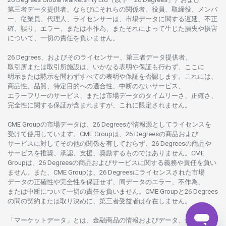
第三者
データ
提供者、ならびにそれらの関係者、役員、取締役、メンバ
ー、従業員、代理人、ライセンサーは、
市場
データに
関する
遅延、不正
確、誤り、エラー、
または
不作為、
またそれに
よって
生じた
損失や
損害
について、
一切の
責任を
負いません。
26 Degrees、
およびその
ライセンサー、
第三者
データ
提供者、
取引所または
取引所施設は、いかな
る
表明や
保証も
行わ
ず、
ここに
明示または
黙示を
問わ
ずすべての
表明や
保証を
否認し
ます。
これには、
商品性、品質、
特定目的への
適合性、
中断のない
サービス、
エラーフリーの
サービス、
または
市場
データの
タイムリーさ、正確さ、
完全性に
関する
保証が
含まれますが、これに
限定さ
れません。
CME Groupの
市場
データは、26 Degreesが
情報源として
ライセンスを
受けて
使用しています。
CME Groupは、26 Degreesの
商品および
サービスに
対してその
他の
関係を
有しておらず、26 Degreesの
商品や
サービスを
推奨、承認、支援、
奨励するものではありません。
CME
Groupは、26 Degreesの
商品および
サービスに
関する
義務や
責任を
負い
ません。また、CME Groupは、26 Degreesに
ライセンスさ
れた
市場
データの
正確性や
完全性を
保証せず、
同
データの
エラー、不作為、
または
中断について
一切の
責任を
負いません。
CME Groupと26 Degrees
の
間の
契約または
取り
決めに、
第三者受益者は
存在し
ません。
「マーケットデータ」とは、
金融商品の
情報および
データ、
金融商品の