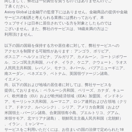
関し
まして、
弊社は
一切責任を
負うものではありませんのでご
了承ください
。
Axiory Global は
金融庁の
監督下にはありません。
金融商品の
提供や
金融
サービスの
勧誘と
考えられる
業務には
携わっておらず、
本
ウェブサイトは
日本に
居住さ
れて
いる
方を
対象としたもの
では
ございません。
また、
弊社の
サービスは、18
歳未満の
方は
ご
利用頂けません
。
以下の
国の
国籍を
保持する
方や
居住者に
対して、
弊社
サービスへの
アクセスを
制限する
可能性があります
： アンゴラ、ボリビア、
ボスニア
・
ヘルツェゴビナ、ブルガリア、カメルーン、コートジボワー
ル、
コンゴ
民主共和国、ハイチ、イラク、ケニア、クウェート、
ラオス
人民民主共和国、レバノン、モナコ、ネパール、パプアニューギニア、
南
スーダン、ベネズエラ、ベトナム、
英国領
ヴァージン
諸島、
イエメン。
尚、
以下の
国および
地域の
居住者に
対しては、
弊社
サービスを
提供しておりません
：
ベラルーシ
共和国、ベリーズ、カナダ、キュー
バ、
欧州連合
（EU）
および
欧州経済領域
（EEA）加盟国、インドネシ
ア、
モーリシャス
共和国、ルーマニア、
ロシア
連邦および
占領地
（クリ
ミア、ドネツク、ルハンシク）、シリア、
アメリカ
合衆国
（および
米国領土
-
バージン
諸島、合衆国領有小島、プエルトリコ、グアム、
米領
サモア、
北
マリアナ
諸島）、
朝鮮民主主義人民共和国
（北朝鮮）
、イラン 、ミャンマー 。
サービスを
ご
利用いただくには、お
住まいの
国の
法律で
定められた
18