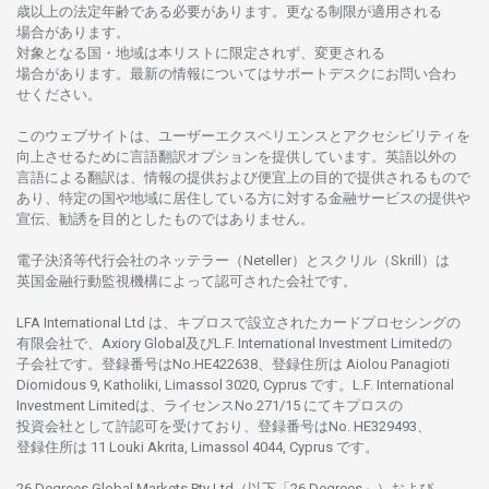
歳以上の
法定年齢である
必要があります。
更な
る
制限が
適用さ
れる
場合があります。
対象となる
国
・
地域は
本
リストに
限定さ
れず、
変更さ
れる
場合があります。
最新の
情報については
サポートデスクに
お
問い
合わ
せくださ
い。
このウェブサイトは、
ユーザーエクスペリエンスと
アクセシビリティを
向上さ
せるために
言語翻訳
オプションを
提供しています。
英語以外の
言語に
よる
翻訳は、
情報の
提供および
便宜上の
目的で
提供さ
れるもの
で
あり、
特定の
国や
地域に
居住している
方に
対する
金融
サービスの
提供や
宣伝、
勧誘を
目的としたもの
では
ありません。
電子決済等代行会社の
ネッテラー
（Neteller）と
スクリル
（Skrill）は
英国金融行動監視機構に
よって
認可さ
れた
会社です。
LFA International Ltd は、
キプロスで
設立さ
れた
カードプロセシングの
有限会社で、Axiory Global
及び
L.F. International Investment Limitedの
子会社です。
登録番号は
No.HE422638、
登録住所は
Aiolou Panagioti
Diomidous 9, Katholiki, Limassol 3020, Cyprus です。L.F. International
Investment Limitedは、
ライセンス
No.271/15 にて
キプロスの
投資会社として
許認可を
受けており、
登録番号は
No. HE329493、
登録住所は
11 Louki Akrita, Limassol 4044, Cyprus です。
26 Degrees Global Markets Pty Ltd（以下「26 Degrees」）
および