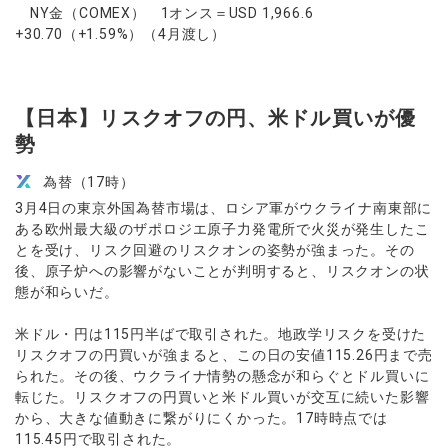
NY金（COMEX） 1オンス＝USD 1,966.6
+30.70（+1.59%）（4月渡し）
【日本】リスクオフの円、米ドル買いが優
勢
為替（17時）
3月4日の東京外国為替市場は、ロシア軍がウクライナ南東部に
ある欧州最大級のザポロジエ原子力発電所で火災が発生したこ
とを受け、リスク回避のリスクオンの姿勢が強まった。その
後、原子炉への影響がないことが判明すると、リスクオンの状
態が和らいだ。
米ドル・円は115円半ばで取引された。地政学リスクを受けた
リスクオフの円買いが強まると、この日の安値115.26円まで売
られた。その後、ウクライナ情勢の懸念が和らぐとドル買いに
転じた。リスクオフの円買いと米ドル買いが交互に続いた影響
から、大きな値動きに繋がりにくかった。17時時点では
115.45円で取引された。