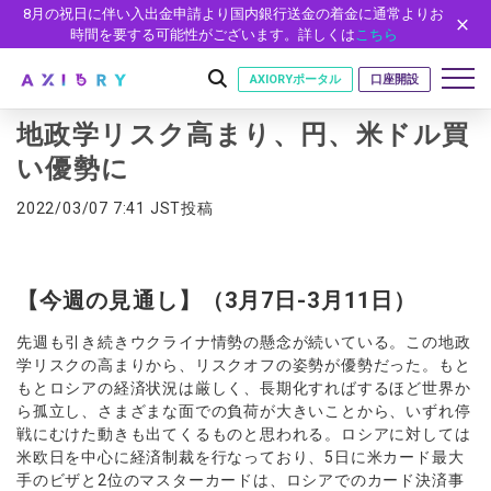
8月の祝日に伴い入出金申請より国内銀行送金の着金に通常よりお
時間を要する可能性がございます。詳しくは
こちら
AXIORYポータル
口座開設
地政学リスク高まり、円、米ドル買
い優勢に
はじめに
2022/03/07 7:41 JST投稿
はじめに
取引
ライセンス
取引商品
取引条件
口座
【今週の見通し】（3月7日-3月11日）
安全性
FX（通貨ペア）
スプレッド・手数料
口座の種類
口座開設
プラットフォーム
先週も引き続きウクライナ情勢の懸念が続いている。この地政
現物株式
ゼロカットとロスカット
学リスクの高まりから、リスクオフの姿勢が優勢だった。もと
口座タイプ
口座開設フォーム
プラットフォーム
ツール
パートナー
もとロシアの経済状況は厳しく、長期化すればするほど世界か
ETF
スワップとロールオーバー
法人のお客様
必要書類
ら孤立し、さまざまな面での負荷が大きいことから、いずれ停
MT5
MT4/MT5 ヒストリカルデータ
パートナーシップ・プログラム
ニュース
株式CFD
入出金方法
戦にむけた動きも出てくるものと思われる。ロシアに対しては
ゼロ口座
開設方法
NEW
MT4
EA(エキスパートアドバイザー)
株価指数CFD
レバレッジ
米欧日を中心に経済制裁を行なっており、5日に米カード最大
NEW
イントロデュース・パートナープログラム（IP）
ニュースリリース
会社概要
デモ口座
cTrader
カスタムインジケーター
手のビザと2位のマスターカードは、ロシアでのカード決済事
エネルギーCFD
約定率
特別・VIPプログラム
NEW