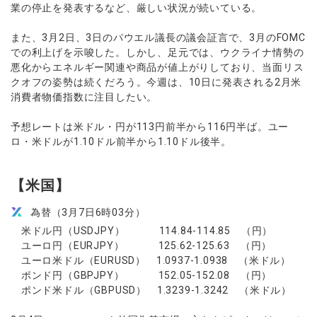
ウォレット口座
業の停止を発表するなど、厳しい状況が続いている。
お知らせ
企業情報
NEW
AXIORYアプリ
日本時間表示インジケータ
貴金属CFD
取引時間
マーケットニュース
ストライク インジケータ
会社概要
また、3月2日、3日のパウエル議長の議会証言で、3月のFOMC
ソフトコモディティCFD
取引計算シミュレーター
AXIORYポータル
NEW
English
コーポレートニュース
での利上げを示唆した。しかし、足元では、ウクライナ情勢の
MQLシグナル
NEW
役員紹介
バトルCFD
注文執行ポリシー
日本語
口座開設する
悪化からエネルギー関連や商品が値上がりしており、当面リス
キャンペーン
通貨インデックス
お問合せ
経済指標・予測カレンダー
クオフの姿勢は続くだろう。今週は、10日に発表される2月米
عربى
トレードガイド
NEW
消費者物価指数に注目したい。
よくあるご質問
休眠口座と凍結口座
デモ口座を開設する
Русский
Español
予想レートは米ドル・円が113円前半から116円半ば。ユー
法人のお客様は
こちら
ロ・米ドルが1.10ドル前半から1.10ドル後半。
ไทย
Tiếng Việt
【米国】
為替（3月7日6時03分）
米ドル円（USDJPY） 114.84-114.85 （円）
ユーロ円（EURJPY） 125.62-125.63 （円）
ユーロ米ドル（EURUSD） 1.0937-1.0938 （米ドル）
ポンド円（GBPJPY） 152.05-152.08 （円）
ポンド米ドル（GBPUSD） 1.3239-1.3242 （米ドル）