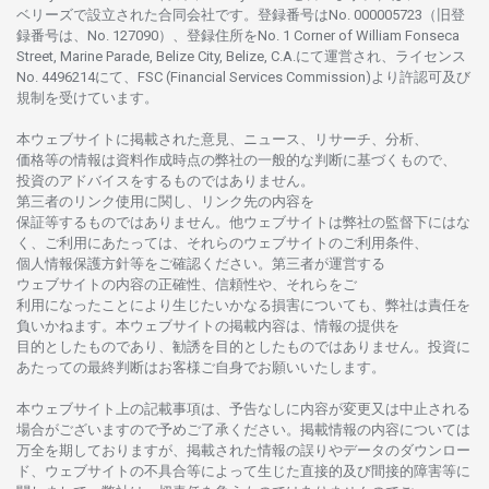
ベリーズで
設立さ
れた
合同会社です。
登録番号は
No. 000005723（旧登
録番号は、No. 127090）、
登録住所を
No. 1 Corner of William Fonseca
Street, Marine Parade, Belize City, Belize, C.A.にて
運営さ
れ、
ライセンス
No. 4496214
にて、FSC (Financial Services Commission)より
許認可及び
規制を
受けています。
本
ウェブサイトに
掲載さ
れた
意見、ニュース、リサーチ、分析、
価格等の
情報は
資料作成時点の
弊社の
一般的な
判断に
基づくもので、
投資の
アドバイスを
するもの
では
ありません。
第三者の
リンク
使用に
関し、
リンク
先の
内容を
保証等するものではありません。
他
ウェブサイトは
弊社の
監督下にはな
く、
ご
利用に
あたっては、
それらの
ウェブサイトの
ご
利用条件、
個人情報保護方針等を
ご
確認ください。
第三者が
運営する
ウェブサイトの
内容の
正確性、信頼性や、それらをご
利用になったことにより
生じたいかな
る
損害についても、
弊社は
責任を
負いかね
ます。
本
ウェブサイトの
掲載内容は、
情報の
提供を
目的としたもの
であり、
勧誘を
目的としたもの
では
ありません。
投資に
あたっての
最終判断は
お
客様ご
自身でお
願いいたします。
本
ウェブサイト
上の
記載事項は、
予告なしに
内容が
変更又は
中止さ
れる
場合がございますので
予めご
了承ください。
掲載情報の
内容については
万全を
期しておりますが、
掲載さ
れた
情報の
誤りや
データの
ダウンロー
ド、
ウェブサイトの
不具合等に
よって
生じた
直接的及び
間接的障害等に