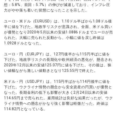
想：5.8%、前回：5.7%）の伸びが減速しており、インフレ圧
力がやや落ち着いた状態になったことを示した。
ユーロ・米ドル（EURUSD）は、1.10ドル半ばから1.08ドル後
半に値を下げた。地政学リスクが意識され、全面、米ドル買い
が優勢となり2020年5月以来の安値1.0886ドルまでユーロが売
られた。大幅に売られた反動から、小幅に値を戻し終値は
1.0928ドルとなった。
ユーロ・円（EURJPY）は、127円後半から115円半ばに値を
下げた。地政学リスクの長期化や欧州経済の悪化が、懸念され
2020年12月以来の安値125.07円に値を下げた。その後は、狭
い値幅ながら激しい値動きとなり125.55円で終えた。
米ドル・円（USDJPY）は、115円半ばから114円後半に値を
下げた。ウクライナ情勢の懸念から安全資産の円買いが優勢と
なった。長期金利の低下も影響が大きく2月24日以来の安値
114.65円まで売られた。雇用統計は良好な結果だったが、ウク
ライナ情勢への懸念がかなり強く影響は軽微だった。終値は
114.82円となっている。