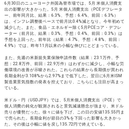
ウォレット口座
6月30日のニューヨーク外国為替市場では、5月 米個人消費支
お知らせ
企業情報
NEW
AXIORYアプリ
日本時間表示インジケータ
貴金属CFD
取引時間
出の影響が大きかった。5月 米個人消費支出（PCEデフレータ
マーケットニュース
ストライク インジケータ
会社概要
ー、前年同月比、結果：6.3%、予想：6.4%、前回：6.3%）
ソフトコモディティCFD
取引計算シミュレーター
AXIORYポータル
NEW
English
コーポレートニュース
は、インフレ調整後ベースで前月比0.4%減となり、今年初めて
MQLシグナル
NEW
役員紹介
バトルCFD
注文執行ポリシー
日本語
口座開設する
減少した。また、食品・エネルギー除く5月PCEコア・デフレ
キャンペーン
通貨インデックス
お問合せ
経済指標・予測カレンダー
ーター（前月比、結果：0.3%、予想：0.4%、前回：0.3%）は
عربى
トレードガイド
NEW
予想を上回った。前年比（結果：4.7%、予想：4.8%、前回：
よくあるご質問
休眠口座と凍結口座
デモ口座を開設する
Русский
4.9%）では、昨年11月以来の小幅な伸びにとどまっている。
Español
法人のお客様は
こちら
また、先週の米新規失業保険申請件数（結果：23.1万件、予
ไทย
想：22.8万件、前回：22.9万件）はわずかに減少し、小幅な労
Tiếng Việt
働環境の改善が示唆された。これらの結果から長期債が買われ
長期金利が3.108%から2.97%まで低下した。翌日に6月米ISM
製造業景気指数の発表を控えており、こちらにも注目が高まっ
ている。
米ドル・円（USDJPY）では、5月米個人消費支出（PCE）で
個人消費の鈍化が観測されると景気減速懸念が強まり、米ドル
売りが優勢だった。徐々に値を下げ、この日の安値135.55円ま
で売られた。長期金利が節目の3%を下回った影響も大きかっ
た。その後は小幅に値を戻し135.72円で終えている。