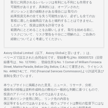
取引に
利用さ
れる
レバレッジは
有利にも
不利にも
作用する
可能性があります。
具体的には、
オープンさ
れた
ポジションと
逆の
値動きがある
場合には
取引の
結果投資元本の
全てを
失う
可能性があり、
必ずしも
全てのお
客様に
適した
金融商品であると
確約することは
できません。
したがって、
投資は
損失を
許容できる
範囲内にとどめることを
お
願いします
。
取引を
始める
前に、
リスクについて、
リスク
警告を
十分に
ご
理解の
上、
ご
自身の
経験について
よく
考慮してください。
Axiory Global Limited（以下、Axiory Globalと言います。）は、
ベリーズで
設立さ
れた
合同会社です。
登録番号は
No. 000005723（旧登
録番号は、No. 127090）、
登録住所を
No. 1 Corner of William Fonseca
Street, Marine Parade, Belize City, Belize, C.A.にて
運営さ
れ、
ライセンス
No. 4496214
にて、FSC (Financial Services Commission)より
許認可及び
規制を
受けています。
本
ウェブサイトに
掲載さ
れた
意見、ニュース、リサーチ、分析、
価格等の
情報は
資料作成時点の
弊社の
一般的な
判断に
基づくもので、
投資の
アドバイスを
するもの
では
ありません。
第三者の
リンク
使用に
関し、
リンク
先の
内容を
保証等するものではありません。
他
ウェブサイトは
弊社の
監督下にはな
く、
ご
利用に
あたっては、
それらの
ウェブサイトの
ご
利用条件、