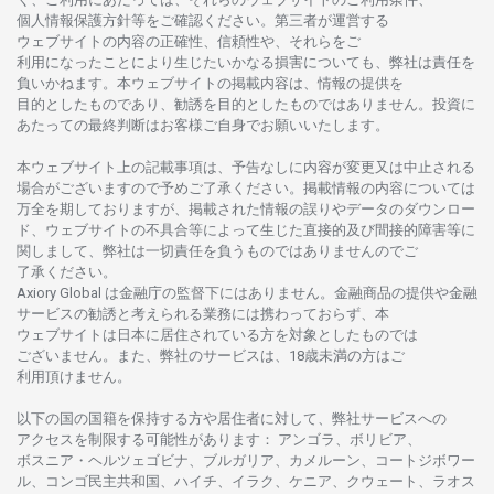
個人情報保護方針等を
ご
確認ください。
第三者が
運営する
ウェブサイトの
内容の
正確性、信頼性や、それらをご
利用になったことにより
生じたいかな
る
損害についても、
弊社は
責任を
負いかね
ます。
本
ウェブサイトの
掲載内容は、
情報の
提供を
目的としたもの
であり、
勧誘を
目的としたもの
では
ありません。
投資に
あたっての
最終判断は
お
客様ご
自身でお
願いいたします。
本
ウェブサイト
上の
記載事項は、
予告なしに
内容が
変更又は
中止さ
れる
場合がございますので
予めご
了承ください。
掲載情報の
内容については
万全を
期しておりますが、
掲載さ
れた
情報の
誤りや
データの
ダウンロー
ド、
ウェブサイトの
不具合等に
よって
生じた
直接的及び
間接的障害等に
関し
まして、
弊社は
一切責任を
負うものではありませんのでご
了承ください
。
Axiory Global は
金融庁の
監督下にはありません。
金融商品の
提供や
金融
サービスの
勧誘と
考えられる
業務には
携わっておらず、
本
ウェブサイトは
日本に
居住さ
れて
いる
方を
対象としたもの
では
ございません。
また、
弊社の
サービスは、18
歳未満の
方は
ご
利用頂けません
。
以下の
国の
国籍を
保持する
方や
居住者に
対して、
弊社
サービスへの
アクセスを
制限する
可能性があります
： アンゴラ、ボリビア、
ボスニア
・
ヘルツェゴビナ、ブルガリア、カメルーン、コートジボワー
ル、
コンゴ
民主共和国、ハイチ、イラク、ケニア、クウェート、
ラオス