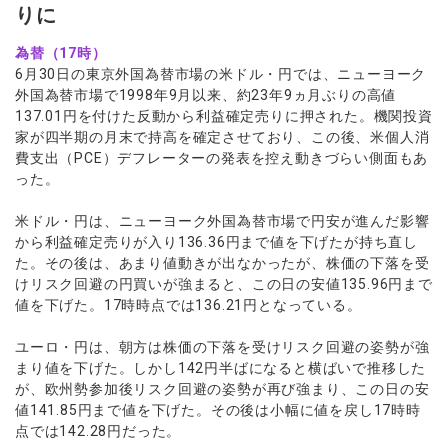
りに
為替（17時）
6月30日の東京外国為替市場の米ドル・円では、ニューヨーク
外国為替市場で1998年9月以来、約23年9ヵ月ぶりの高値
137.01円を付けた反動から利益確定売りに押された。機関投資
家が四半期の月末で持高を確定させており、この後、米個人消
費支出（PCE）デフレーターの発表を控え動きづらい側面もあ
った。
米ドル・円は、ニューヨーク外国為替市場で円安が進んだ影響
から利益確定売りが入り136.36円まで値を下げたが持ち直し
た。その後は、あまり値動きが出なかったが、株価の下落を受
けリスク回避の円買いが強まると、この日の安値135.96円まで
値を下げた。17時時点では136.21円となっている。
ユーロ・円は、朝方は株価の下落を受けリスク回避の姿勢が強
まり値を下げた。しかし142円半ばになると横ばいで推移した
が、欧州勢参加後リスク回避の姿勢が再び強まり、この日の安
値141.85円まで値を下げた。その後は小幅に値を戻し17時時
点では142.28円だった。