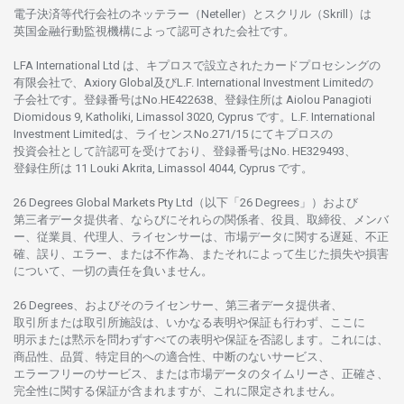
電子決済等代行会社の
ネッテラー
（Neteller）と
スクリル
（Skrill）は
英国金融行動監視機構に
よって
認可さ
れた
会社です。
LFA International Ltd は、
キプロスで
設立さ
れた
カードプロセシングの
有限会社で、Axiory Global
及び
L.F. International Investment Limitedの
子会社です。
登録番号は
No.HE422638、
登録住所は
Aiolou Panagioti
Diomidous 9, Katholiki, Limassol 3020, Cyprus です。L.F. International
Investment Limitedは、
ライセンス
No.271/15 にて
キプロスの
投資会社として
許認可を
受けており、
登録番号は
No. HE329493、
登録住所は
11 Louki Akrita, Limassol 4044, Cyprus です。
26 Degrees Global Markets Pty Ltd（以下「26 Degrees」）
および
第三者
データ
提供者、ならびにそれらの関係者、役員、取締役、メンバ
ー、従業員、代理人、ライセンサーは、
市場
データに
関する
遅延、不正
確、誤り、エラー、
または
不作為、
またそれに
よって
生じた
損失や
損害
について、
一切の
責任を
負いません。
26 Degrees、
およびその
ライセンサー、
第三者
データ
提供者、
取引所または
取引所施設は、いかな
る
表明や
保証も
行わ
ず、
ここに
明示または
黙示を
問わ
ずすべての
表明や
保証を
否認し
ます。
これには、
商品性、品質、
特定目的への
適合性、
中断のない
サービス、
エラーフリーの
サービス、
または
市場
データの
タイムリーさ、正確さ、
完全性に
関する
保証が
含まれますが、これに
限定さ
れません。