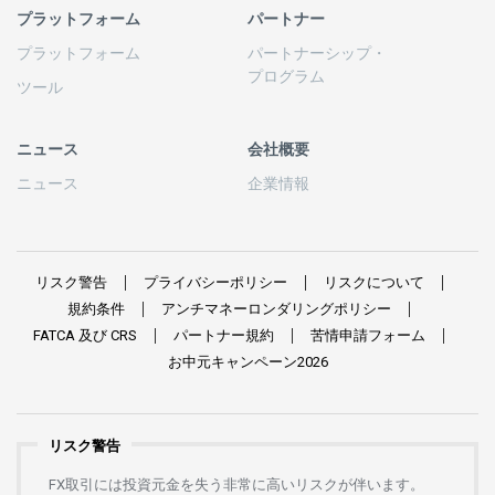
プラットフォーム
パートナー
プラットフォーム
パートナーシップ
・
プログラム
ツール
ニュース
会社概要
ニュース
企業情報
リスク
警告
プライバシーポリシー
リスクについて
規約条件
アンチマネーロンダリングポリシー
FATCA
及び
CRS
パートナー
規約
苦情申請
フォーム
お
中元
キャンペーン
2026
リスク警告
FX
取引には
投資元金を
失う
非常に
高い
リスクが
伴います。