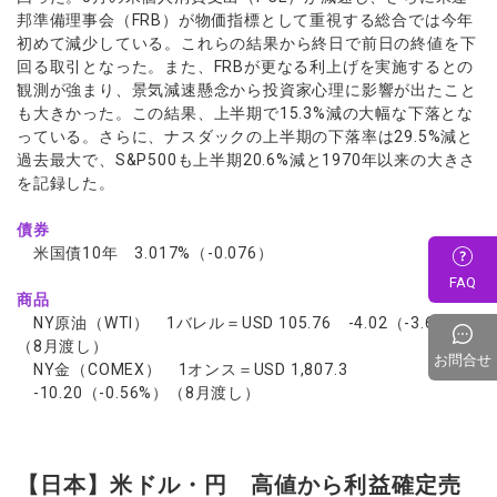
邦準備理事会（FRB）が物価指標として重視する総合では今年
初めて減少している。これらの結果から終日で前日の終値を下
回る取引となった。また、FRBが更なる利上げを実施するとの
観測が強まり、景気減速懸念から投資家心理に影響が出たこと
も大きかった。この結果、上半期で15.3%減の大幅な下落とな
っている。さらに、ナスダックの上半期の下落率は29.5%減と
過去最大で、S&P500も上半期20.6%減と1970年以来の大きさ
を記録した。
債券
米国債10年 3.017%（-0.076）
FAQ
商品
NY原油（WTI） 1バレル＝USD 105.76 -4.02（-3.66%）
（8月渡し）
お問合せ
NY金（COMEX） 1オンス＝USD 1,807.3
-10.20（-0.56%）（8月渡し）
【日本】米ドル・円 高値から利益確定売