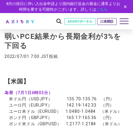
8月の祝日に伴い入出金申請より国内銀行送金の着金に通常よりお
時間を要する可能性がございます。詳しくは
こちら
AXIORYポータル
口座開設
弱いPCE結果から長期金利が3%を
下回る
はじめに
2022/07/01 7:00 JST投稿
はじめに
取引
ライセンス
取引商品
取引条件
口座
【米国】
安全性
FX（通貨ペア）
スプレッド・手数料
口座の種類
口座開設
プラットフォーム
為替（7月1日6時02分）
現物株式
ゼロカットとロスカット
米ドル円（USDJPY） 135.70-135.76 （円）
口座タイプ
口座開設フォーム
プラットフォーム
ツール
パートナー
ユーロ円（EURJPY） 142.19-142.33 （円）
ETF
スワップとロールオーバー
法人のお客様
必要書類
ユーロ米ドル（EURUSD） 1.0480-1.0484 （米ドル）
MT5
MT4/MT5 ヒストリカルデータ
パートナーシップ・プログラム
ニュース
株式CFD
入出金方法
ポンド円（GBPJPY） 165.17-165.36 （円）
ゼロ口座
開設方法
NEW
MT4
EA(エキスパートアドバイザー)
株価指数CFD
レバレッジ
ポンド米ドル（GBPUSD） 1.2177-1.2184 （米ドル）
NEW
イントロデュース・パートナープログラム（IP）
ニュースリリース
会社概要
デモ口座
cTrader
カスタムインジケーター
エネルギーCFD
約定率
特別・VIPプログラム
NEW