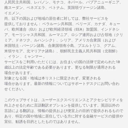
人民民主共和国、レバノン、モナコ、ネパール、パプアニューギニア、
南
スーダン、ベネズエラ、ベトナム、
英国領
ヴァージン
諸島、
イエメン。
尚、
以下の
国および
地域の
居住者に
対しては、
弊社
サービスを
提供しておりません
：
ベラルーシ
共和国、ベリーズ、カナダ、キュー
バ、
欧州連合
（EU）
および
欧州経済領域
（EEA）加盟国、インドネシ
ア、
モーリシャス
共和国、ルーマニア、
ロシア
連邦および
占領地
（クリ
ミア、ドネツク、ルハンシク）、シリア、
アメリカ
合衆国
（および
米国領土
-
バージン
諸島、合衆国領有小島、プエルトリコ、グアム、
米領
サモア、
北
マリアナ
諸島）、
朝鮮民主主義人民共和国
（北朝鮮）
、イラン 、ミャンマー 。
サービスを
ご
利用いただくには、お
住まいの
国の
法律で
定められた
18
歳以上の
法定年齢である
必要があります。
更な
る
制限が
適用さ
れる
場合があります。
対象となる
国
・
地域は
本
リストに
限定さ
れず、
変更さ
れる
場合があります。
最新の
情報については
サポートデスクに
お
問い
合わ
せくださ
い。
このウェブサイトは、
ユーザーエクスペリエンスと
アクセシビリティを
向上さ
せるために
言語翻訳
オプションを
提供しています。
英語以外の
言語に
よる
翻訳は、
情報の
提供および
便宜上の
目的で
提供さ
れるもの
で
あり、
特定の
国や
地域に
居住している
方に
対する
金融
サービスの
提供や
宣伝、
勧誘を
目的としたもの
では
ありません。