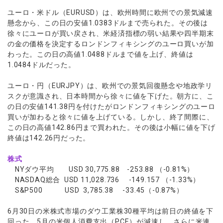
ユーロ・米ドル（EURUSD）は、欧州時間に欧州での景気減速
懸念から、この日の安値1.0383ドルまで売られた。その後は
徐々にユーロが買い戻され、米経済指標の弱い結果や四半期末
の金の価格を決定するロンドンフィキシングのユーロ買いが加
わった。この日の高値1.0488ドルまで値を上げ、終値は
1.0484ドルだった。
ユーロ・円（EURJPY）は、欧州での景気回復懸念や地政学リ
スクが意識され、日本時間から徐々に値を下げた。朝方に、こ
の日の安値141.38円を付けたがロンドンフィキシングのユーロ
買いが加わると徐々に値を上げている。しかし、終了間際に、
この日の高値142.86円まで買われた。その後は小幅に値を下げ
終値は142.26円だった。
株式
NYダウ平均 USD 30,775.88 -253.88 （-0.81%）
NASDAQ総合 USD 11,028.736 -149.157 （-1.33%）
S&P500 USD 3,785.38 -33.45（-0.87%）
6月30日の米株式市場のダウ工業株30種平均は前日の終値を下
回った。5月の米個人消費支出（PCE）が減速し、さらに米連