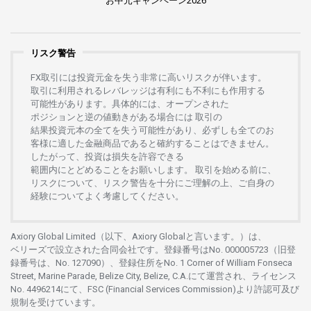
お
中元
キャンペーン
2026
リスク警告
FX
取引には
投資元金を
失う
非常に
高い
リスクが
伴います。
取引に
利用さ
れる
レバレッジは
有利にも
不利にも
作用する
可能性があります。
具体的には、
オープンさ
れた
ポジションと
逆の
値動きがある
場合には
取引の
結果投資元本の
全てを
失う
可能性があり、
必ずしも
全てのお
客様に
適した
金融商品であると
確約することは
できません。
したがって、
投資は
損失を
許容できる
範囲内にとどめることを
お
願いします
。
取引を
始める
前に、
リスクについて、
リスク
警告を
十分に
ご
理解の
上、
ご
自身の
経験について
よく
考慮してください。
Axiory Global Limited（以下、Axiory Globalと言います。）は、
ベリーズで
設立さ
れた
合同会社です。
登録番号は
No. 000005723（旧登
録番号は、No. 127090）、
登録住所を
No. 1 Corner of William Fonseca
Street, Marine Parade, Belize City, Belize, C.A.にて
運営さ
れ、
ライセンス
No. 4496214
にて、FSC (Financial Services Commission)より
許認可及び
規制を
受けています。