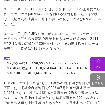
ユーロ・米ドル（EURUSD）は、ポンド・米ドルの上昇につら
れ、この日の高値0.9845ドルを付ける場面もあった。その後
は、長期金利の上昇から米ドル買いに転じ、終値は0.9786ドル
だった。
ユーロ・円（EURJPY）は、朝方にユーロ・米ドルやポンド・
米ドルの上昇から投資家心理が上向きユーロが買われ、2014
年12月以来の高値147.30円を付けた。その後は徐々にユーロ
が売られ、終値は146.95円となった。
株式
NYダウ平均 USD 30,333.59 -90.22（-0.29%）
FAQ
NASDAQ総合 USD 10,614.844 -65.664 （-0.61%）
S&P500 USD 3,665.78 -29.38（-0.79%）
10月20日の米株式市場のダウ工業株30種平均は連日で終値を
お問合せ
下回った。長期金利が連日で2008年7月以来の高水準の
4.243%となり、株式の割高感が意識され投資家心理が冷え込
んでいる。午前中は決算が良好な銘柄が買われ400ドル近くま
で前日の終値を上回る場面もあったが、長期金利の上昇につら