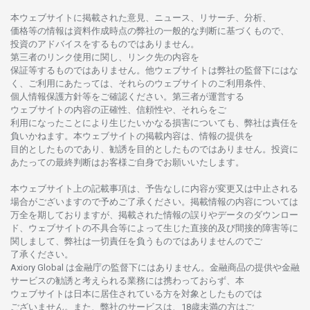
本
ウェブサイトに
掲載さ
れた
意見、ニュース、リサーチ、分析、
価格等の
情報は
資料作成時点の
弊社の
一般的な
判断に
基づくもので、
投資の
アドバイスを
するもの
では
ありません。
第三者の
リンク
使用に
関し、
リンク
先の
内容を
保証等するものではありません。
他
ウェブサイトは
弊社の
監督下にはな
く、
ご
利用に
あたっては、
それらの
ウェブサイトの
ご
利用条件、
個人情報保護方針等を
ご
確認ください。
第三者が
運営する
ウェブサイトの
内容の
正確性、信頼性や、それらをご
利用になったことにより
生じたいかな
る
損害についても、
弊社は
責任を
負いかね
ます。
本
ウェブサイトの
掲載内容は、
情報の
提供を
目的としたもの
であり、
勧誘を
目的としたもの
では
ありません。
投資に
あたっての
最終判断は
お
客様ご
自身でお
願いいたします。
本
ウェブサイト
上の
記載事項は、
予告なしに
内容が
変更又は
中止さ
れる
場合がございますので
予めご
了承ください。
掲載情報の
内容については
万全を
期しておりますが、
掲載さ
れた
情報の
誤りや
データの
ダウンロー
ド、
ウェブサイトの
不具合等に
よって
生じた
直接的及び
間接的障害等に
関し
まして、
弊社は
一切責任を
負うものではありませんのでご
了承ください
。
Axiory Global は
金融庁の
監督下にはありません。
金融商品の
提供や
金融
サービスの
勧誘と
考えられる
業務には
携わっておらず、
本
ウェブサイトは
日本に
居住さ
れて
いる
方を
対象としたもの
では
ございません。
また、
弊社の
サービスは、18
歳未満の
方は
ご