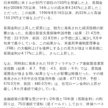
ウォレット口座
日本時間に米ドルが対円で節目の150円を突破した上、長期金
お知らせ
企業情報
NEW
AXIORYアプリ
日本時間表示インジケータ
貴金属CFD
取引時間
利が2008年7月以来、14年ぶりの高水準4.243%に上昇したこ
マーケットニュース
ストライク インジケータ
会社概要
とだった。この結果、1990年8月14日以来、約32年ぶり高値
ソフトコモディティCFD
取引計算シミュレーター
AXIORYポータル
NEW
English
コーポレートニュース
150.29円まで値を上げている。
MQLシグナル
NEW
役員紹介
バトルCFD
注文執行ポリシー
日本語
口座開設する
キャンペーン
通貨インデックス
お問合せ
経済指標・予測カレンダー
長期金利が上昇した背景には、朝方に発表された経済指標の影
عربى
トレードガイド
NEW
響があった。先週分新規失業保険申請件数（結果：21.4万件、
よくあるご質問
休眠口座と凍結口座
デモ口座を開設する
Русский
予想：22.9万件、前回：22.8万件）が予想に反し減少し9月中
Español
旬来で最小している。この結果から、米連邦準備制度理事会
法人のお客様は
こちら
（FRB）の大幅利上げを後押しするとの見方が強まり発表後に
ไทย
長期金利が4.17%に上昇し、さらに上昇した。
Tiếng Việt
なお、同時刻に発表された10月フィラデルフィア連銀製造業景
況指数（結果：-8.7、予想：-4.5、前回：-9.9）では、景気後
退懸念が強まる弱い結果となったが影響は軽微だった。その後
発表された9月中古住宅販売件数（結果：471.0万件、予想：
470.0万件、前回：480.0万件）は、住宅ローン金利の上昇が
厳しく8カ月連続で減少している。
金融政策の影響を受けやすい2年債と10年債（長期金利）の利
回りは、75日連続で逆転（逆イールド）しており、終値ベース