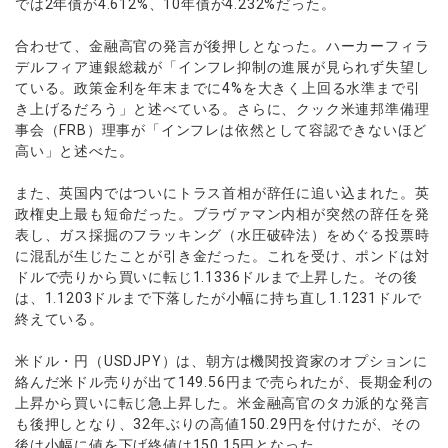
では2年債が4.612%、10年債が4.232%だった。
合わせて、金融高官の発言が後押しとなった。ハーカーフィラ
デルフィア連銀総裁が「インフレ抑制の進展が見られず失望し
ている。政策金利を年末までに4%を大きく上回る水準まで引
き上げるだろう」と述べている。さらに、クック米連邦準備理
事会（FRB）理事が「インフレは依然として容認できないほど
高い」と述べた。
また、英国内ではついにトラス首相が辞任に追い込まれた。英
政権史上最も短命だった。ブラヴァマン内相が突然の辞任を発
表し、ガス採掘のフラッキング（水圧破砕法）をめぐる投票時
に混乱が生じたことが引き金だった。これを受け、ポンドは対
ドルで売りから買いに転じ1.1336ドルまで上昇した。その後
は、1.1203ドルまで下落したが小幅に持ち直し1.1231ドルで
終えている。
米ドル・円（USDJPY）は、朝方は機関投資家のオプションに
絡んだ米ドル売りが出て149.56円まで売られたが、長期金利の
上昇から買いに転じ急上昇した。米金融高官のタカ派的な発言
も後押しとなり、32年ぶりの高値150.29円を付けたが、その
後は小幅に値を下げ終値は150.15円となった。