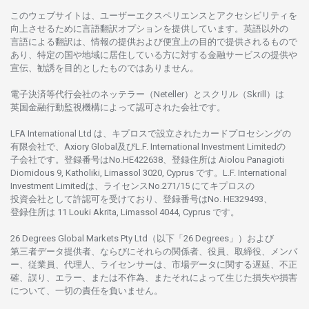
このウェブサイトは、
ユーザーエクスペリエンスと
アクセシビリティを
向上さ
せるために
言語翻訳
オプションを
提供しています。
英語以外の
言語に
よる
翻訳は、
情報の
提供および
便宜上の
目的で
提供さ
れるもの
で
あり、
特定の
国や
地域に
居住している
方に
対する
金融
サービスの
提供や
宣伝、
勧誘を
目的としたもの
では
ありません。
電子決済等代行会社の
ネッテラー
（Neteller）と
スクリル
（Skrill）は
英国金融行動監視機構に
よって
認可さ
れた
会社です。
LFA International Ltd は、
キプロスで
設立さ
れた
カードプロセシングの
有限会社で、Axiory Global
及び
L.F. International Investment Limitedの
子会社です。
登録番号は
No.HE422638、
登録住所は
Aiolou Panagioti
Diomidous 9, Katholiki, Limassol 3020, Cyprus です。L.F. International
Investment Limitedは、
ライセンス
No.271/15 にて
キプロスの
投資会社として
許認可を
受けており、
登録番号は
No. HE329493、
登録住所は
11 Louki Akrita, Limassol 4044, Cyprus です。
26 Degrees Global Markets Pty Ltd（以下「26 Degrees」）
および
第三者
データ
提供者、ならびにそれらの関係者、役員、取締役、メンバ
ー、従業員、代理人、ライセンサーは、
市場
データに
関する
遅延、不正
確、誤り、エラー、
または
不作為、
またそれに
よって
生じた
損失や
損害
について、
一切の
責任を
負いません。