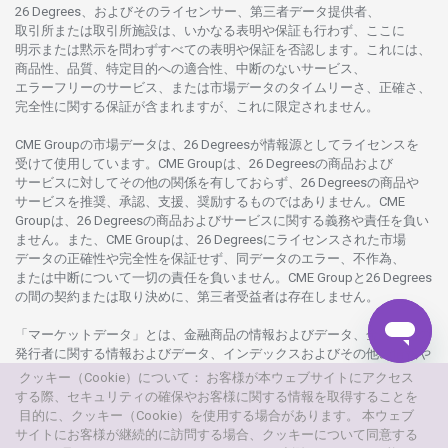
26 Degrees、
およびその
ライセンサー、
第三者
データ
提供者、
取引所または
取引所施設は、いかな
る
表明や
保証も
行わ
ず、
ここに
明示または
黙示を
問わ
ずすべての
表明や
保証を
否認し
ます。
これには、
商品性、品質、
特定目的への
適合性、
中断のない
サービス、
エラーフリーの
サービス、
または
市場
データの
タイムリーさ、正確さ、
完全性に
関する
保証が
含まれますが、これに
限定さ
れません。
CME Groupの
市場
データは、26 Degreesが
情報源として
ライセンスを
受けて
使用しています。
CME Groupは、26 Degreesの
商品および
サービスに
対してその
他の
関係を
有しておらず、26 Degreesの
商品や
サービスを
推奨、承認、支援、
奨励するものではありません。
CME
Groupは、26 Degreesの
商品および
サービスに
関する
義務や
責任を
負い
ません。また、CME Groupは、26 Degreesに
ライセンスさ
れた
市場
データの
正確性や
完全性を
保証せず、
同
データの
エラー、不作為、
または
中断について
一切の
責任を
負いません。
CME Groupと26 Degrees
の
間の
契約または
取り
決めに、
第三者受益者は
存在し
ません。
「マーケットデータ」とは、
金融商品の
情報および
データ、
金融商品の
発行者に
関する
情報および
データ、
インデックスおよびその
他の
情報や
データを
指し、26 Degreesまたは26 Degrees
グループ
会社が
提供する
クッキー（Cookie）について： お客様が本ウェブサイトにアクセス
製品や
サービスの
一部として、
更新頻度を
問わ
ず
提供さ
れるものを
する際、セキュリティの確保やお客様に関する情報を取得することを
意味し
ます。
目的に、クッキー（Cookie）を使用する場合があります。 本ウェブ
サイトにお客様が継続的に訪問する場合、クッキーについて同意する