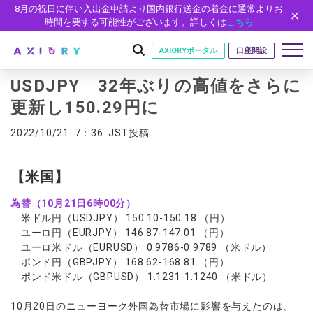
8月の祝日に伴い入出金申請より国内銀行送金の着金に通常よりお
時間を要する可能性がございます。詳しくは
こちら
AXIORYポータル
口座開設
USDJPY 32年ぶりの高値をさらに
更新し150.29円に
はじめに
2022/10/21 7：36 JST投稿
はじめに
取引
ライセンス
【米国】
取引商品
取引条件
口座
安全性
為替（10月21日6時00分）
FX（通貨ペア）
スプレッド・手数料
口座の種類
口座開設
プラットフォーム
米ドル円（USDJPY） 150.10-150.18 （円）
現物株式
ゼロカットとロスカット
ユーロ円（EURJPY） 146.87-147.01 （円）
口座タイプ
口座開設フォーム
プラットフォーム
ツール
パートナー
ユーロ米ドル（EURUSD） 0.9786-0.9789 （米ドル）
ETF
スワップとロールオーバー
法人のお客様
必要書類
ポンド円（GBPJPY） 168.62-168.81 （円）
MT5
MT4/MT5 ヒストリカルデータ
パートナーシップ・プログラム
ニュース
株式CFD
入出金方法
ポンド米ドル（GBPUSD） 1.1231-1.1240 （米ドル）
ゼロ口座
開設方法
NEW
MT4
EA(エキスパートアドバイザー)
株価指数CFD
レバレッジ
NEW
イントロデュース・パートナープログラム（IP）
ニュースリリース
会社概要
デモ口座
cTrader
カスタムインジケーター
10月20日のニューヨーク外国為替市場に影響を与えたのは、
エネルギーCFD
約定率
特別・VIPプログラム
NEW