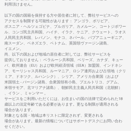
利用頂けません
。
以下の
国の
国籍を
保持する
方や
居住者に
対して、
弊社
サービスへの
アクセスを
制限する
可能性があります
： アンゴラ、ボリビア、
ボスニア
・
ヘルツェゴビナ、ブルガリア、カメルーン、コートジボワー
ル、
コンゴ
民主共和国、ハイチ、イラク、ケニア、クウェート、
ラオス
人民民主共和国、レバノン、モナコ、ネパール、パプアニューギニア、
南
スーダン、ベネズエラ、ベトナム、
英国領
ヴァージン
諸島、
イエメン。
尚、
以下の
国および
地域の
居住者に
対しては、
弊社
サービスを
提供しておりません
：
ベラルーシ
共和国、ベリーズ、カナダ、キュー
バ、
欧州連合
（EU）
および
欧州経済領域
（EEA）加盟国、インドネシ
ア、
モーリシャス
共和国、ルーマニア、
ロシア
連邦および
占領地
（クリ
ミア、ドネツク、ルハンシク）、シリア、
アメリカ
合衆国
（および
米国領土
-
バージン
諸島、合衆国領有小島、プエルトリコ、グアム、
米領
サモア、
北
マリアナ
諸島）、
朝鮮民主主義人民共和国
（北朝鮮）
、イラン 、ミャンマー 。
サービスを
ご
利用いただくには、お
住まいの
国の
法律で
定められた
18
歳以上の
法定年齢である
必要があります。
更な
る
制限が
適用さ
れる
場合があります。
対象となる
国
・
地域は
本
リストに
限定さ
れず、
変更さ
れる
場合があります。
最新の
情報については
サポートデスクに
お
問い
合わ
せくださ
い。