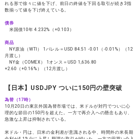
れる形で徐々に値を下げ、前日の終値を下回る取引が続き3指
数揃って値を下げ終えている。
債券
米国債10年 4.232%（+0.103）
商品
NY原油（WTI） 1バレル＝USD 84.51 -0.01（-0.01%）（12
月渡し）
NY金（COMEX） 1オンス＝USD 1,636.80
+2.60（+0.16%）（12月渡し）
【日本】USDJPY ついに150円の壁突破
為替（17時）
10月20日の東京外国為替市場では、米ドルが対円でついに心
理的な節目の150円を超えた。一方で再介入への懸念もあり、
急激な上昇は抑制されている。
米ドル・円は、日米の金利差が意識される中、時間外の米長期
金利が4.1%台に上昇し堅調な取引が続いた。一方で円買い介入