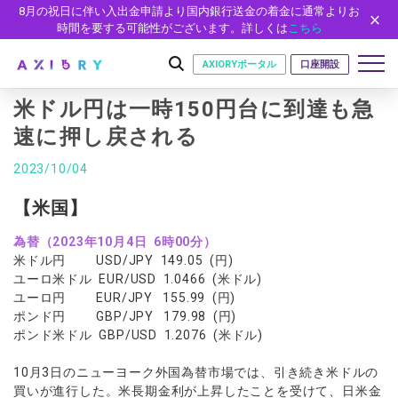
8月の祝日に伴い入出金申請より国内銀行送金の着金に通常よりお
時間を要する可能性がございます。詳しくは
こちら
AXIORYポータル
口座開設
米ドル円は一時150円台に到達も急
速に押し戻される
はじめに
2023/10/04
はじめに
取引
【米国】
ライセンス
取引商品
取引条件
口座
為替（2023年10月4日 6時00分）
安全性
米ドル円 USD/JPY 149.05 (円)
FX（通貨ペア）
スプレッド・手数料
口座の種類
口座開設
プラットフォーム
ユーロ米ドル EUR/USD 1.0466 (米ドル)
現物株式
ゼロカットとロスカット
ユーロ円 EUR/JPY 155.99 (円)
口座タイプ
口座開設フォーム
プラットフォーム
ツール
パートナー
ポンド円 GBP/JPY 179.98 (円)
ETF
スワップとロールオーバー
法人のお客様
必要書類
ポンド米ドル GBP/USD 1.2076 (米ドル)
MT5
MT4/MT5 ヒストリカルデータ
パートナーシップ・プログラム
ニュース
株式CFD
入出金方法
ゼロ口座
開設方法
NEW
MT4
EA(エキスパートアドバイザー)
株価指数CFD
レバレッジ
NEW
イントロデュース・パートナープログラム（IP）
ニュースリリース
10月3日のニューヨーク外国為替市場では、引き続き米ドルの
会社概要
デモ口座
cTrader
カスタムインジケーター
買いが進行した。米長期金利が上昇したことを受けて、日米金
エネルギーCFD
約定率
特別・VIPプログラム
NEW