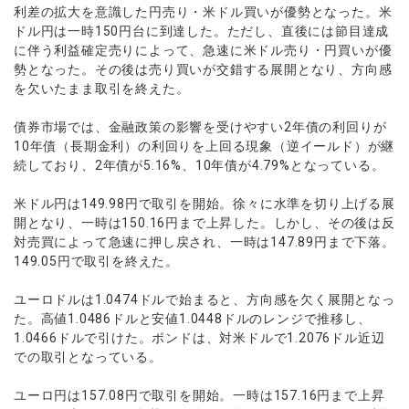
ウォレット口座
お知らせ
企業情報
NEW
利差の拡大を意識した円売り・米ドル買いが優勢となった。米
AXIORYアプリ
日本時間表示インジケータ
貴金属CFD
取引時間
ドル円は一時150円台に到達した。ただし、直後には節目達成
マーケットニュース
ストライク インジケータ
会社概要
ソフトコモディティCFD
に伴う利益確定売りによって、急速に米ドル売り・円買いが優
取引計算シミュレーター
AXIORYポータル
NEW
English
コーポレートニュース
MQLシグナル
勢となった。その後は売り買いが交錯する展開となり、方向感
NEW
役員紹介
バトルCFD
注文執行ポリシー
日本語
口座開設する
を欠いたまま取引を終えた。
キャンペーン
通貨インデックス
お問合せ
経済指標・予測カレンダー
عربى
トレードガイド
NEW
よくあるご質問
債券市場では、金融政策の影響を受けやすい2年債の利回りが
休眠口座と凍結口座
デモ口座を開設する
Русский
10年債（長期金利）の利回りを上回る現象（逆イールド）が継
Español
続しており、2年債が5.16%、10年債が4.79%となっている。
法人のお客様は
こちら
ไทย
米ドル円は149.98円で取引を開始。徐々に水準を切り上げる展
Tiếng Việt
開となり、一時は150.16円まで上昇した。しかし、その後は反
対売買によって急速に押し戻され、一時は147.89円まで下落。
149.05円で取引を終えた。
ユーロドルは1.0474ドルで始まると、方向感を欠く展開となっ
た。高値1.0486ドルと安値1.0448ドルのレンジで推移し、
1.0466ドルで引けた。ポンドは、対米ドルで1.2076ドル近辺
での取引となっている。
ユーロ円は157.08円で取引を開始。一時は157.16円まで上昇