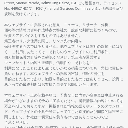
Street, Marine Parade, Belize City, Belize, C.A.にて
運営さ
れ、
ライセンス
No. 4496214
にて、FSC (Financial Services Commission)より
許認可及び
規制を
受けています。
本
ウェブサイトに
掲載さ
れた
意見、ニュース、リサーチ、分析、
価格等の
情報は
資料作成時点の
弊社の
一般的な
判断に
基づくもので、
投資の
アドバイスを
するもの
では
ありません。
第三者の
リンク
使用に
関し、
リンク
先の
内容を
保証等するものではありません。
他
ウェブサイトは
弊社の
監督下にはな
く、
ご
利用に
あたっては、
それらの
ウェブサイトの
ご
利用条件、
個人情報保護方針等を
ご
確認ください。
第三者が
運営する
ウェブサイトの
内容の
正確性、信頼性や、それらをご
利用になったことにより
生じたいかな
る
損害についても、
弊社は
責任を
負いかね
ます。
本
ウェブサイトの
掲載内容は、
情報の
提供を
目的としたもの
であり、
勧誘を
目的としたもの
では
ありません。
投資に
あたっての
最終判断は
お
客様ご
自身でお
願いいたします。
本
ウェブサイト
上の
記載事項は、
予告なしに
内容が
変更又は
中止さ
れる
場合がございますので
予めご
了承ください。
掲載情報の
内容については
万全を
期しておりますが、
掲載さ
れた
情報の
誤りや
データの
ダウンロー
ド、
ウェブサイトの
不具合等に
よって
生じた
直接的及び
間接的障害等に
関し
まして、
弊社は
一切責任を
負うものではありませんのでご
了承ください
。
Axiory Global は
金融庁の
監督下にはありません。
金融商品の
提供や
金融