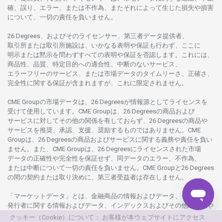
確、誤り、エラー、
または
不作為、
またそれに
よって
生じた
損失や
損害
について、
一切の
責任を
負いません。
26 Degrees、
およびその
ライセンサー、
第三者
データ
提供者、
取引所または
取引所施設は、いかな
る
表明や
保証も
行わ
ず、
ここに
明示または
黙示を
問わ
ずすべての
表明や
保証を
否認し
ます。
これには、
商品性、品質、
特定目的への
適合性、
中断のない
サービス、
エラーフリーの
サービス、
または
市場
データの
タイムリーさ、正確さ、
完全性に
関する
保証が
含まれますが、これに
限定さ
れません。
CME Groupの
市場
データは、26 Degreesが
情報源として
ライセンスを
受けて
使用しています。
CME Groupは、26 Degreesの
商品および
サービスに
対してその
他の
関係を
有しておらず、26 Degreesの
商品や
サービスを
推奨、承認、支援、
奨励するものではありません。
CME
Groupは、26 Degreesの
商品および
サービスに
関する
義務や
責任を
負い
ません。また、CME Groupは、26 Degreesに
ライセンスさ
れた
市場
データの
正確性や
完全性を
保証せず、
同
データの
エラー、不作為、
または
中断について
一切の
責任を
負いません。
CME Groupと26 Degrees
の
間の
契約または
取り
決めに、
第三者受益者は
存在し
ません。
「マーケットデータ」とは、
金融商品の
情報および
データ、
金融商品の
発行者に
関する
情報および
データ、
インデックスおよびその
他の
情報や
データを
指し、26 Degreesまたは26 Degrees
グループ
会社が
提供する
クッキー（Cookie）について： お客様が本ウェブサイトにアクセス