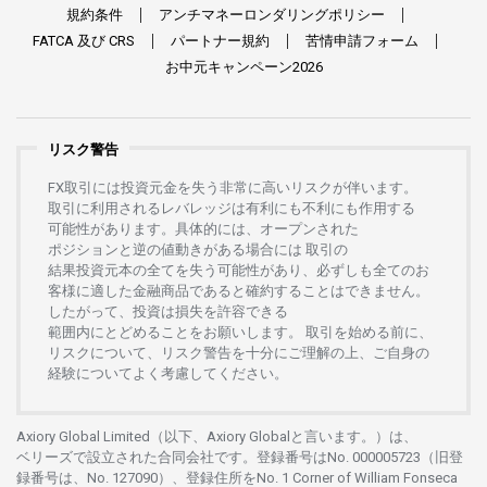
規約条件
アンチマネーロンダリングポリシー
FATCA
及び
CRS
パートナー
規約
苦情申請
フォーム
お
中元
キャンペーン
2026
リスク警告
FX
取引には
投資元金を
失う
非常に
高い
リスクが
伴います。
取引に
利用さ
れる
レバレッジは
有利にも
不利にも
作用する
可能性があります。
具体的には、
オープンさ
れた
ポジションと
逆の
値動きがある
場合には
取引の
結果投資元本の
全てを
失う
可能性があり、
必ずしも
全てのお
客様に
適した
金融商品であると
確約することは
できません。
したがって、
投資は
損失を
許容できる
範囲内にとどめることを
お
願いします
。
取引を
始める
前に、
リスクについて、
リスク
警告を
十分に
ご
理解の
上、
ご
自身の
経験について
よく
考慮してください。
Axiory Global Limited（以下、Axiory Globalと言います。）は、
ベリーズで
設立さ
れた
合同会社です。
登録番号は
No. 000005723（旧登
録番号は、No. 127090）、
登録住所を
No. 1 Corner of William Fonseca