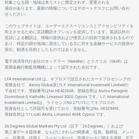
対象となる
国
・
地域は
本
リストに
限定さ
れず、
変更さ
れる
場合があります。
最新の
情報については
サポートデスクに
お
問い
合わ
せくださ
い。
このウェブサイトは、
ユーザーエクスペリエンスと
アクセシビリティを
向上さ
せるために
言語翻訳
オプションを
提供しています。
英語以外の
言語に
よる
翻訳は、
情報の
提供および
便宜上の
目的で
提供さ
れるもの
で
あり、
特定の
国や
地域に
居住している
方に
対する
金融
サービスの
提供や
宣伝、
勧誘を
目的としたもの
では
ありません。
電子決済等代行会社の
ネッテラー
（Neteller）と
スクリル
（Skrill）は
英国金融行動監視機構に
よって
認可さ
れた
会社です。
LFA International Ltd は、
キプロスで
設立さ
れた
カードプロセシングの
有限会社で、Axiory Global
及び
L.F. International Investment Limitedの
子会社です。
登録番号は
No.HE422638、
登録住所は
Aiolou Panagioti
Diomidous 9, Katholiki, Limassol 3020, Cyprus です。L.F. International
Investment Limitedは、
ライセンス
No.271/15 にて
キプロスの
投資会社として
許認可を
受けており、
登録番号は
No. HE329493、
登録住所は
11 Louki Akrita, Limassol 4044, Cyprus です。
26 Degrees Global Markets Pty Ltd（以下「26 Degrees」）
および
第三者
データ
提供者、ならびにそれらの関係者、役員、取締役、メンバ
ー、従業員、代理人、ライセンサーは、
市場
データに
関する
遅延、不正