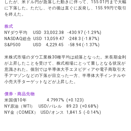
したが、米ドル円が急落した動きに伴って、155.01円まで大幅
に下落した。ただし、その後は直ぐに反発し、155.99円で取引
を終えた。
株式
NYダウ平均 USD 33,002.38 -430.97 (-1.29%)
NASDAQ総合 USD 13,059.47 -248.3 (-1.87%)
S&P500 USD 4,229.45 -58.94 (-1.37%)
米株式市場のダウ工業株30種平均は続落となった。米長期金利
が上昇したことを受けて、株式相場にとって重しとなる状況が
意識された。個別では半導体大手エヌビディアや電子商取引大
手アマゾンなどの下落が目立った一方、半導体大手インテルや
小売大手ターゲットなどが上昇した。
債券・商品先物
米国債10年 4.7997% (+0.123)
NY原油（WTI） USD/バレル 89.23 (+0.68%)
NY金（COMEX） USD/オンス 1,841.5 (-0.14%)