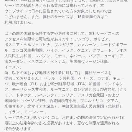
サービスの
勧誘と
考えられる
業務には
携わっておらず、
本
ウェブサイトは
日本に
居住さ
れて
いる
方を
対象としたもの
では
ございません。
また、
弊社の
サービスは、18
歳未満の
方は
ご
利用頂けません
。
以下の
国の
国籍を
保持する
方や
居住者に
対して、
弊社
サービスへの
アクセスを
制限する
可能性があります
： アンゴラ、ボリビア、
ボスニア
・
ヘルツェゴビナ、ブルガリア、カメルーン、コートジボワー
ル、
コンゴ
民主共和国、ハイチ、イラク、ケニア、クウェート、
ラオス
人民民主共和国、レバノン、モナコ、ネパール、パプアニューギニア、
南
スーダン、ベネズエラ、ベトナム、
英国領
ヴァージン
諸島、
イエメン。
尚、
以下の
国および
地域の
居住者に
対しては、
弊社
サービスを
提供しておりません
：
ベラルーシ
共和国、ベリーズ、カナダ、キュー
バ、
欧州連合
（EU）
および
欧州経済領域
（EEA）加盟国、インドネシ
ア、
モーリシャス
共和国、ルーマニア、
ロシア
連邦および
占領地
（クリ
ミア、ドネツク、ルハンシク）、シリア、
アメリカ
合衆国
（および
米国領土
-
バージン
諸島、合衆国領有小島、プエルトリコ、グアム、
米領
サモア、
北
マリアナ
諸島）、
朝鮮民主主義人民共和国
（北朝鮮）
、イラン 、ミャンマー 。
サービスを
ご
利用いただくには、お
住まいの
国の
法律で
定められた
18
歳以上の
法定年齢である
必要があります。
更な
る
制限が
適用さ
れる
場合があります。