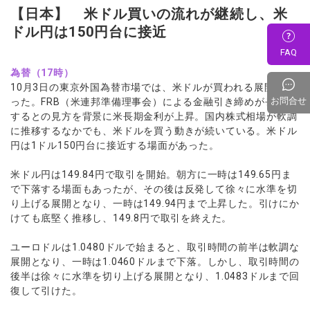
【日本】 米ドル買いの流れが継続し、米
ドル円は150円台に接近
FAQ
為替（17時）
10月3日の東京外国為替市場では、米ドルが買われる展開とな
お問合せ
った。FRB（米連邦準備理事会）による金融引き締めが長期化
するとの見方を背景に米長期金利が上昇。国内株式相場が軟調
に推移するなかでも、米ドルを買う動きが続いている。米ドル
円は1ドル150円台に接近する場面があった。
米ドル円は149.84円で取引を開始。朝方に一時は149.65円ま
で下落する場面もあったが、その後は反発して徐々に水準を切
り上げる展開となり、一時は149.94円まで上昇した。引けにか
けても底堅く推移し、149.8円で取引を終えた。
ユーロドルは1.0480ドルで始まると、取引時間の前半は軟調な
展開となり、一時は1.0460ドルまで下落。しかし、取引時間の
後半は徐々に水準を切り上げる展開となり、1.0483ドルまで回
復して引けた。