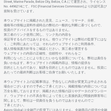
Street, Marine Parade, Belize City, Belize, C.A.にて
運営さ
れ、
ライセンス
No. 4496214
にて、FSC (Financial Services Commission)より
許認可及び
規制を
受けています。
本
ウェブサイトに
掲載さ
れた
意見、ニュース、リサーチ、分析、
価格等の
情報は
資料作成時点の
弊社の
一般的な
判断に
基づくもので、
投資の
アドバイスを
するもの
では
ありません。
第三者の
リンク
使用に
関し、
リンク
先の
内容を
保証等するものではありません。
他
ウェブサイトは
弊社の
監督下にはな
く、
ご
利用に
あたっては、
それらの
ウェブサイトの
ご
利用条件、
個人情報保護方針等を
ご
確認ください。
第三者が
運営する
ウェブサイトの
内容の
正確性、信頼性や、それらをご
利用になったことにより
生じたいかな
る
損害についても、
弊社は
責任を
負いかね
ます。
本
ウェブサイトの
掲載内容は、
情報の
提供を
目的としたもの
であり、
勧誘を
目的としたもの
では
ありません。
投資に
あたっての
最終判断は
お
客様ご
自身でお
願いいたします。
本
ウェブサイト
上の
記載事項は、
予告なしに
内容が
変更又は
中止さ
れる
場合がございますので
予めご
了承ください。
掲載情報の
内容については
万全を
期しておりますが、
掲載さ
れた
情報の
誤りや
データの
ダウンロー
ド、
ウェブサイトの
不具合等に
よって
生じた
直接的及び
間接的障害等に
関し
まして、
弊社は
一切責任を
負うものではありませんのでご
了承ください
。
Axiory Global は
金融庁の
監督下にはありません。
金融商品の
提供や
金融