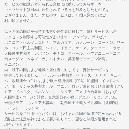
サービスの
勧誘と
考えられる
業務には
携わっておらず、
本
ウェブサイトは
日本に
居住さ
れて
いる
方を
対象としたもの
では
ございません。
また、
弊社の
サービスは、18
歳未満の
方は
ご
利用頂けません
。
以下の
国の
国籍を
保持する
方や
居住者に
対して、
弊社
サービスへの
アクセスを
制限する
可能性があります
： アンゴラ、ボリビア、
ボスニア
・
ヘルツェゴビナ、ブルガリア、カメルーン、コートジボワー
ル、
コンゴ
民主共和国、ハイチ、イラク、ケニア、クウェート、
ラオス
人民民主共和国、レバノン、モナコ、ネパール、パプアニューギニア、
南
スーダン、ベネズエラ、ベトナム、
英国領
ヴァージン
諸島、
イエメン。
尚、
以下の
国および
地域の
居住者に
対しては、
弊社
サービスを
提供しておりません
：
ベラルーシ
共和国、ベリーズ、カナダ、キュー
バ、
欧州連合
（EU）
および
欧州経済領域
（EEA）加盟国、インドネシ
ア、
モーリシャス
共和国、ルーマニア、
ロシア
連邦および
占領地
（クリ
ミア、ドネツク、ルハンシク）、シリア、
アメリカ
合衆国
（および
米国領土
-
バージン
諸島、合衆国領有小島、プエルトリコ、グアム、
米領
サモア、
北
マリアナ
諸島）、
朝鮮民主主義人民共和国
（北朝鮮）
、イラン 、ミャンマー 。
サービスを
ご
利用いただくには、お
住まいの
国の
法律で
定められた
18
歳以上の
法定年齢である
必要があります。
更な
る
制限が
適用さ
れる
場合があります。