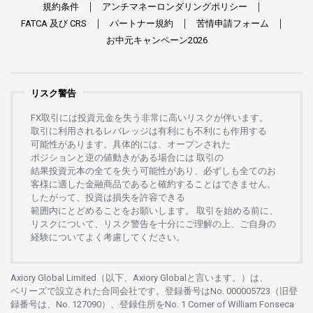
規約条件
アンチマネーロンダリングポリシー
FATCA
及び
CRS
パートナー
規約
苦情申請
フォーム
お
中元
キャンペーン
2026
リスク警告
FX
取引には
投資元金を
失う
非常に
高い
リスクが
伴います。
取引に
利用さ
れる
レバレッジは
有利にも
不利にも
作用する
可能性があります。
具体的には、
オープンさ
れた
ポジションと
逆の
値動きがある
場合には
取引の
結果投資元本の
全てを
失う
可能性があり、
必ずしも
全てのお
客様に
適した
金融商品であると
確約することは
できません。
したがって、
投資は
損失を
許容できる
範囲内にとどめることを
お
願いします
。
取引を
始める
前に、
リスクについて、
リスク
警告を
十分に
ご
理解の
上、
ご
自身の
経験について
よく
考慮してください。
Axiory Global Limited（以下、Axiory Globalと言います。）は、
ベリーズで
設立さ
れた
合同会社です。
登録番号は
No. 000005723（旧登
録番号は、No. 127090）、
登録住所を
No. 1 Corner of William Fonseca