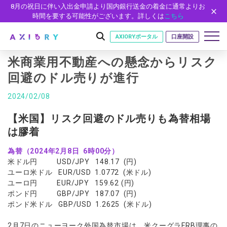
8月の祝日に伴い入出金申請より国内銀行送金の着金に通常よりお
時間を要する可能性がございます。詳しくは
こちら
AXIORYポータル
口座開設
米商業用不動産への懸念からリスク
回避のドル売りが進行
はじめに
2024/02/08
はじめに
取引
【米国】リスク回避のドル売りも為替相場
ライセンス
は膠着
取引商品
取引条件
口座
安全性
為替（2024年2月8日 6時00分）
FX（通貨ペア）
スプレッド・手数料
口座の種類
口座開設
プラットフォーム
米ドル円 USD/JPY 148.17 (円)
現物株式
ゼロカットとロスカット
口座タイプ
口座開設フォーム
プラットフォーム
ツール
ユーロ米ドル EUR/USD 1.0772 (米ドル)
パートナー
ETF
スワップとロールオーバー
ユーロ円 EUR/JPY 159.62 (円)
法人のお客様
必要書類
MT5
MT4/MT5 ヒストリカルデータ
パートナーシップ・プログラム
ポンド円 GBP/JPY 187.07 (円)
ニュース
株式CFD
入出金方法
ゼロ口座
開設方法
NEW
ポンド米ドル GBP/USD 1.2625 (米ドル)
MT4
EA(エキスパートアドバイザー)
株価指数CFD
レバレッジ
NEW
イントロデュース・パートナープログラム（IP）
ニュースリリース
会社概要
デモ口座
cTrader
カスタムインジケーター
エネルギーCFD
2月7日のニューヨーク外国為替市場は、米クーグラFRB理事の
約定率
特別・VIPプログラム
NEW