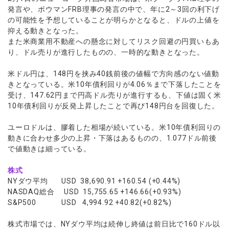
ウォレット口座
お知らせ
企業情報
NEW
AXIORYアプリ
日本時間表示インジケータ
発言や、ボウマンFRB理事の発言の中で、年に2～3回の利下げ
貴金属CFD
取引時間
の可能性を予想していることが明らかとなると、ドルの上値を
マーケットニュース
ストライク インジケータ
会社概要
ソフトコモディティCFD
取引計算シミュレーター
AXIORYポータル
NEW
抑える動きとなった。
English
コーポレートニュース
MQLシグナル
NEW
役員紹介
また米商業用不動産への懸念に対してリスク回避の円買いもあ
バトルCFD
注文執行ポリシー
日本語
口座開設する
キャンペーン
り、ドル売りが進行したものの、一時的な動きとなった。
通貨インデックス
お問合せ
経済指標・予測カレンダー
عربى
トレードガイド
NEW
よくあるご質問
休眠口座と凍結口座
デモ口座を開設する
米ドル円は、148円を挟み40銭前後の値幅で方向感のない値動
Русский
きとなっている。米10年債利回りが4.06％まで下落したことを
Español
法人のお客様は
こちら
受け、147.62円まで円高ドル売りが進行するも、下値は固く米
ไทย
10年債利回りが反発上昇したことで再び148円台を回復した。
Tiếng Việt
ユーロドルは、膠着した相場が続いている。米10年債利回りの
動きに合わせ多少の上昇・下落はあるものの、1.077ドル前後
で値動きは細っている。
株式
NYダウ平均 USD 38,690.91 +160.54 (+0.44%)
NASDAQ総合 USD 15,755.65 +146.66(+0.93%)
S&P500 USD 4,994.92 +40.82(+0.82%)
株式市場では、NYダウ平均は続伸し終値は前日比で160ドル以