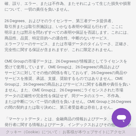
確、誤り、エラー、
または
不作為、
またそれに
よって
生じた
損失や
損害
について、
一切の
責任を
負いません。
26 Degrees、
およびその
ライセンサー、
第三者
データ
提供者、
取引所または
取引所施設は、いかな
る
表明や
保証も
行わ
ず、
ここに
明示または
黙示を
問わ
ずすべての
表明や
保証を
否認し
ます。
これには、
商品性、品質、
特定目的への
適合性、
中断のない
サービス、
エラーフリーの
サービス、
または
市場
データの
タイムリーさ、正確さ、
完全性に
関する
保証が
含まれますが、これに
限定さ
れません。
CME Groupの
市場
データは、26 Degreesが
情報源として
ライセンスを
受けて
使用しています。
CME Groupは、26 Degreesの
商品および
サービスに
対してその
他の
関係を
有しておらず、26 Degreesの
商品や
サービスを
推奨、承認、支援、
奨励するものではありません。
CME
Groupは、26 Degreesの
商品および
サービスに
関する
義務や
責任を
負い
ません。また、CME Groupは、26 Degreesに
ライセンスさ
れた
市場
データの
正確性や
完全性を
保証せず、
同
データの
エラー、不作為、
または
中断について
一切の
責任を
負いません。
CME Groupと26 Degrees
の
間の
契約または
取り
決めに、
第三者受益者は
存在し
ません。
「マーケットデータ」とは、
金融商品の
情報および
データ、
金融商品の
発行者に
関する
情報および
データ、
インデックスおよびその
他の
情報や
データを
指し、26 Degreesまたは26 Degrees
グループ
会社が
提供する
クッキー（Cookie）について： お客様が本ウェブサイトにアクセス