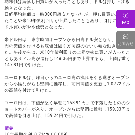
均株価は続落し円買いが入ったこともあり、ドルは押し下げる
動きとなった。
日経平均株価は一時300円超安となったが、押し目買いが入っ
たことや米10年債利回りが上昇したこともあり、引けにかけて
FAQ
ドル買いがやや優勢となった。
米ドル円は、東京時間オープンから円高ドル安となり、147.71
お問合せ
円の安値を付けるも底値は固く方向感のない小幅な動きとなっ
た。午後からは、米10年債利回りの上昇や株に買いが入ったこ
ともありドル高が進行し148.06円まで上昇するも、上値は重く
147.81円で引けた。
ユーロドルは、昨日からのユーロ高の流れを引き継ぎオープン
から小幅ながらも堅調に推移し、前日高値を更新し1.0772ドル
の高値を付けて引けた。
ユーロ円は、下値が堅く早朝に158.91円まで下落したもののシ
ョートカバーが入り、オープンからは堅調に推移し159.33円ま
で高値を引き上げ、159.24円で引けた。
債券
10年長期金利 0.714% (‐0.009)