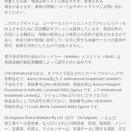
対象となる
国
・
地域は
本
リストに
限定さ
れず、
変更さ
れる
場合があります。
最新の
情報については
サポートデスクに
お
問い
合わ
せくださ
い。
このウェブサイトは、
ユーザーエクスペリエンスと
アクセシビリティを
向上さ
せるために
言語翻訳
オプションを
提供しています。
英語以外の
言語に
よる
翻訳は、
情報の
提供および
便宜上の
目的で
提供さ
れるもの
で
あり、
特定の
国や
地域に
居住している
方に
対する
金融
サービスの
提供や
宣伝、
勧誘を
目的としたもの
では
ありません。
電子決済等代行会社の
ネッテラー
（Neteller）と
スクリル
（Skrill）は
英国金融行動監視機構に
よって
認可さ
れた
会社です。
LFA International Ltd は、
キプロスで
設立さ
れた
カードプロセシングの
有限会社で、Axiory Global
及び
L.F. International Investment Limitedの
子会社です。
登録番号は
No.HE422638、
登録住所は
Aiolou Panagioti
Diomidous 9, Katholiki, Limassol 3020, Cyprus です。L.F. International
Investment Limitedは、
ライセンス
No.271/15 にて
キプロスの
投資会社として
許認可を
受けており、
登録番号は
No. HE329493、
登録住所は
11 Louki Akrita, Limassol 4044, Cyprus です。
26 Degrees Global Markets Pty Ltd（以下「26 Degrees」）
および
第三者
データ
提供者、ならびにそれらの関係者、役員、取締役、メンバ
ー、従業員、代理人、ライセンサーは、
市場
データに
関する
遅延、不正