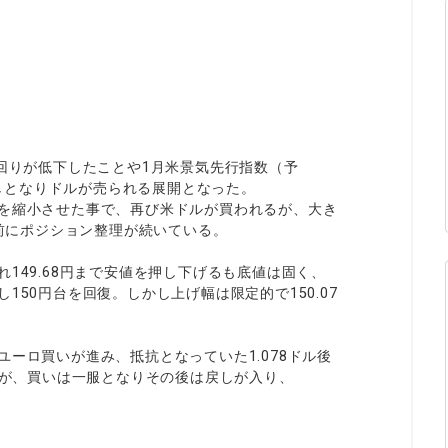
ィティCFD
NEW
取引計算シミュレーター
注文執行ポリシー
経済指標・予測カレンダー
休眠口座と凍結口座
利回りが低下したことや1月米景気先行指数（予
も重しとなりドルが売られる展開となった。
幅を縮小させた事で、再び米ドルが買われるが、大き
を前にポジション整理が続いている。
149.68円まで安値を押し下げるも底値は固く、
150円台を回復。しかし上げ幅は限定的で150.07
ーロ買いが進み、抵抗となっていた1.078ドル後
したが、買いは一服となりその後は戻しが入り、