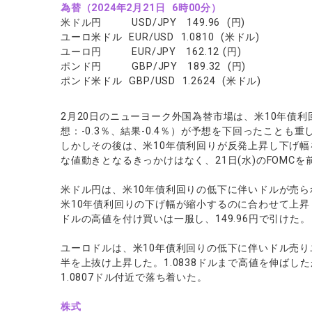
ソフトコモデ
為替（2024年2月21日 6時00分）
米ドル円 USD/JPY 149.96 (円)
バトルCFD
ユーロ米ドル EUR/USD 1.0810 (米ドル)
ユーロ円 EUR/JPY 162.12 (円)
ポンド円 GBP/JPY 189.32 (円)
ポンド米ドル GBP/USD 1.2624 (米ドル)
2月20日のニューヨーク外国為替市場は、米10年債
想：-0.3％、結果-0.4％）が予想を下回ったこと
しかしその後は、米10年債利回りが反発上昇し下げ
な値動きとなるきっかけはなく、21日(水)のFOMC
米ドル円は、米10年債利回りの低下に伴いドルが売られ
米10年債利回りの下げ幅が縮小するのに合わせて上昇し
ドルの高値を付け買いは一服し、149.96円で引けた。
ユーロドルは、米10年債利回りの低下に伴いドル売りユ
半を上抜け上昇した。1.0838ドルまで高値を伸ば
1.0807ドル付近で落ち着いた。
株式