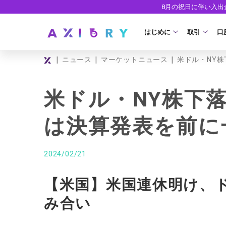
8月の祝日に伴い入
はじめに
取引
口
|
|
|
ニュース
マーケットニュース
米ドル・NY
取引商品
はじめに
ライセンス
FX（通貨ペ
口
米ドル・NY株下
安全性
現物株式
法
は決算発表を前に
ETF
ゼ
株式CFD
デ
2024/02/21
株価指数CF
ウ
【米国】米国連休明け、
エネルギーC
み合い
貴金属CFD