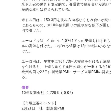
米ドル安の動きも限定的で、各通貨で揉み合いが続いてい
極的な取引は控えられている。
米ドル円は、150.3円を挟み方向感なくもみ合いが
はあるものの、米10年債利回りの緩やかな低下が重しとな
円で引けた。
ユーロドルは、午前中に1.0761ドルの安値を付けるも
ルの高値を付けた。いずれも値幅は13pips程の小さな
けた。
ユーロ円は、午前中に161.73円の安値を付けるも底堅
を付けるも、上値も重くドル円の買いが一服すると161
欧州各国で22日に製造業PMI・サービス業PMIの発
る。
債券
10年長期金利 0.728％ (-0.02)
【市場主要イベント】
2月21日 独 製造業PMI