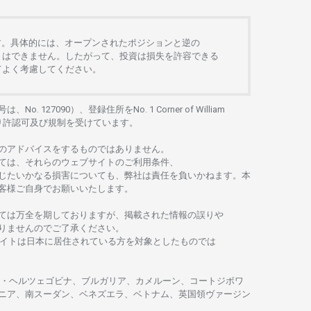
す。
具体的には、
オープンさ
れた
ポジションと
逆の
とは
できません。したがって、
投資は
損失を
許容できる
て
よく
考慮してください。
号は、No. 127090）、
登録住所を
No. 1 Corner of William
り
許認可及び
規制を
受けています。
の
アドバイスを
するもの
では
ありません。
ては、
それらの
ウェブサイトの
ご
利用条件、
じたいかな
る
損害についても、
弊社は
責任を
負いかね
ます。
本
客様ご
自身でお
願いいたします。
ては
万全を
期しておりますが、
掲載さ
れた
情報の
誤りや
りませんのでご
了承ください
。
イトは
日本に
居住さ
れて
いる
方を
対象としたもの
では
・
ヘルツェゴビナ、ブルガリア、カメルーン、コートジボワ
ニア、
南
スーダン、ベネズエラ、ベトナム、
英国領
ヴァージン