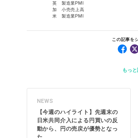
英 製造業PMI
加 小売売上高
米 製造業PMI
この記事を
もっと
NEWS
【今週のハイライト】先週末の
日米共同介入による円買いの反
動から、円の売戻が優勢となっ
た