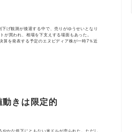
期利下げ観測が後退する中で、売りがゆうせいとなり
ートが買われ、相場を下支えする場面もあった。
決算を発表する予定のエヌビディア株が一時7％近
値動きは限定的
ゆるやかな低下にともない米ドルが売られた。ただし