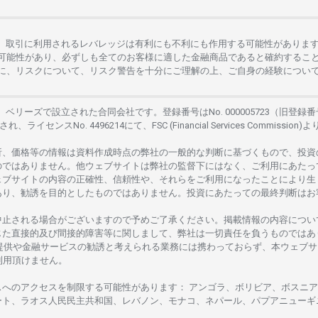
。
取引に
利用さ
れる
レバレッジは
有利にも
不利にも
作用する
可能性がありま
可能性があり、
必ずしも
全てのお
客様に
適した
金融商品であると
確約するこ
に、リスクについて、
リスク
警告を
十分に
ご
理解の
上、
ご
自身の
経験につい
は、
ベリーズで
設立さ
れた
合同会社です。
登録番号は
No. 000005723（旧登録番
さ
れ、
ライセンス
No. 4496214
にて、FSC (Financial Services Commission)よ
析、
価格等の
情報は
資料作成時点の
弊社の
一般的な
判断に
基づくもので、
投資
のではありません。
他
ウェブサイトは
弊社の
監督下にはな
く、
ご
利用に
あたっ
ェブサイトの
内容の
正確性、信頼性や、それらをご
利用になったことにより
生
あり、
勧誘を
目的としたもの
では
ありません。
投資に
あたっての
最終判断は
お
中止さ
れる
場合がございますので
予めご
了承ください。
掲載情報の
内容につい
じた
直接的及び
間接的障害等に
関し
まして、
弊社は
一切責任を
負うものではあ
提供や
金融
サービスの
勧誘と
考えられる
業務には
携わっておらず、
本
ウェブサ
利用頂けません
。
スへの
アクセスを
制限する
可能性があります
： アンゴラ、ボリビア、
ボスニア
ート、
ラオス
人民民主共和国、レバノン、モナコ、ネパール、パプアニューギ