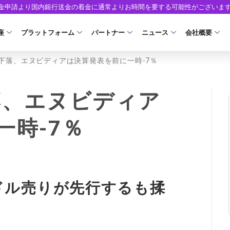
出金申請より国内銀行送金の着金に通常よりお時間を要する可能性がございま
座
プラットフォーム
パートナー
ニュース
会社概要
株下落、エヌビディアは決算発表を前に一時-7％
口座の種類
プラットフォーム
パートナーシップ・プログラム
取引条件
口座開設
ツール
ニュースリリース
企業情報
ア）
座タイプ
MT5
イントロデュース・パートナープログラム（I
スプレッド・手数料
口座開設フォーム
MT4/MT5 ヒストリカルデータ
お知らせ
会社概要
落、エヌビディア
人のお客様
MT4
特別・VIPプログラム
ゼロカットとロスカット
必要書類
EA(エキスパートアドバイザー)
マーケットニュース
役員紹介
NEW
一時-7％
ロ口座
cTrader
スワップとロールオーバー
開設方法
カスタムインジケーター
コーポレートニュース
お問合せ
NEW
AXIORYアプリ
入出金方法
日本時間表示インジケータ
キャンペーン
よくあるご質
モ口座
D
レバレッジ
ストライク インジケータ
トレードガイド
ォレット口座
NEW
NEW
NEW
AXIORYポータル
ドル売りが先行するも揉
FD
MQLシグナル
約定率
NEW
取引時間
通貨インデックス