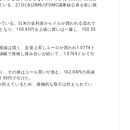
る。21日(水)28時のFOMC議事録公表を前に積
続いている。日米の金利差からドルが買われる流れで
り、150.43円を上値に買いは一服し、150.35
底値は固く、反発上昇しユーロが買われ1.0774ド
値幅で推移し揉み合いが続いて、1.0769ドルで引
く、その後はユール買いが進む。162.04円の高値
.93円で引けた。
表が控えているため、積極的な取引は控えられてい