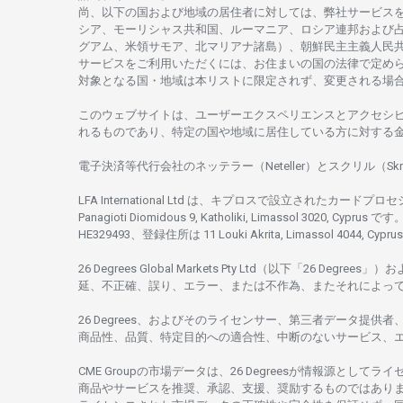
尚、
以下の
国および
地域の
居住者に
対しては、
弊社
サービス
シア、
モーリシャス
共和国、ルーマニア、
ロシア
連邦および
グアム、
米領
サモア、
北
マリアナ
諸島）、
朝鮮民主主義人民
サービスを
ご
利用いただくには、お
住まいの
国の
法律で
定め
対象となる
国
・
地域は
本
リストに
限定さ
れず、
変更さ
れる
場
このウェブサイトは、
ユーザーエクスペリエンスと
アクセシ
れるもの
であり、
特定の
国や
地域に
居住している
方に
対する
電子決済等代行会社の
ネッテラー
（Neteller）と
スクリル
（Skr
LFA International Ltd は、
キプロスで
設立さ
れた
カードプロセ
Panagioti Diomidous 9, Katholiki, Limassol 3020, Cyprus です。
HE329493、
登録住所は
11 Louki Akrita, Limassol 4044, Cyp
26 Degrees Global Markets Pty Ltd（以下「26 Degrees」）
お
延、不正確、誤り、エラー、
または
不作為、
またそれに
よっ
26 Degrees、
およびその
ライセンサー、
第三者
データ
提供者
商品性、品質、
特定目的への
適合性、
中断のない
サービス、
CME Groupの
市場
データは、26 Degreesが
情報源として
ライ
商品や
サービスを
推奨、承認、支援、
奨励するものではあり