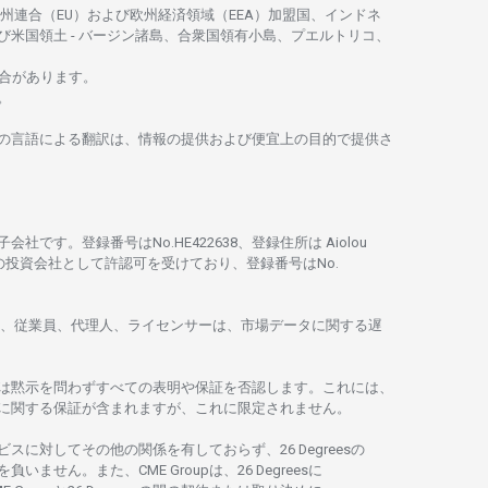
州連合
（EU）
および
欧州経済領域
（EEA）加盟国、インドネ
び
米国領土
-
バージン
諸島、合衆国領有小島、プエルトリコ、
合があります。
。
の
言語に
よる
翻訳は、
情報の
提供および
便宜上の
目的で
提供さ
子会社です。
登録番号は
No.HE422638、
登録住所は
Aiolou
の
投資会社として
許認可を
受けており、
登録番号は
No.
、従業員、代理人、ライセンサーは、
市場
データに
関する
遅
は
黙示を
問わ
ずすべての
表明や
保証を
否認し
ます。
これには、
に
関する
保証が
含まれますが、これに
限定さ
れません。
ビスに
対してその
他の
関係を
有しておらず、26 Degreesの
を
負いません。また、CME Groupは、26 Degreesに