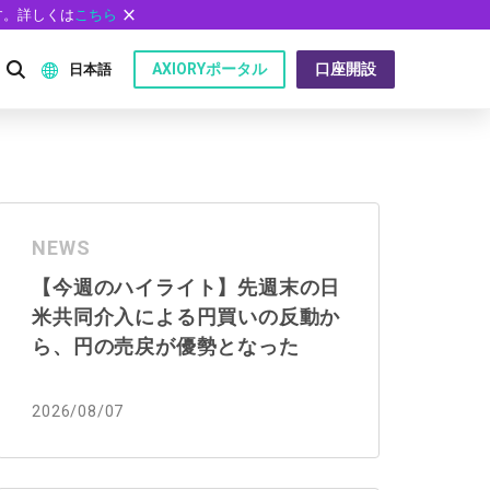
す。詳しくは
こちら
AXIORYポータル
口座開設
日本語
English
P）
日本語
NEWS
عربى
【今週のハイライト】先週末の日
Русский
米共同介入による円買いの反動か
問
Español
ら、円の売戻が優勢となった
ไทย
2026/08/07
Tiếng Việt