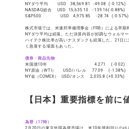
NYダウ平均 USD 38,569.81 -49.08 (-0.12%)
NASDAQ総合 USD 15,635.10 -139.16(-0.88%)
S&P500 USD 4,975.85 -28.74 (-0.57%)
株式市場では、米連邦準備理事会（FRB）による早
NYダウ平均は続落。ただ決算内容が好調なウォルマ
ハイテク株比率が高いナスダックも続落した。21日に
く急落する場面もあった。
債券・商品先物
米国債10年 4.271 (-0.02)
NY原油（WTI） USD/バレル 77.09 (-1.38%)
NY金（COMEX） USD/オンス 2,035.8 (+0.33%)
【日本】重要指標を前に
為替（17時）
2月20日の東京外国為替市場は、米10年債利回りの