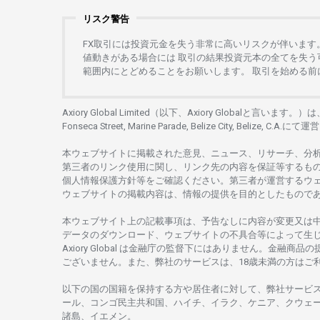
リスク警告
FX
取引には
投資元金を
失う
非常に
高い
リスクが
伴います
値動きがある
場合には
取引の
結果投資元本の
全てを
失う
範囲内にとどめることを
お
願いします
。
取引を
始める
前
Axiory Global Limited（以下、Axiory Globalと言います。）
Fonseca Street, Marine Parade, Belize City, Belize, C.A.にて
運営
本
ウェブサイトに
掲載さ
れた
意見、ニュース、リサーチ、分
第三者の
リンク
使用に
関し、
リンク
先の
内容を
保証等するも
個人情報保護方針等を
ご
確認ください。
第三者が
運営する
ウ
ウェブサイトの
掲載内容は、
情報の
提供を
目的としたもの
で
本
ウェブサイト
上の
記載事項は、
予告なしに
内容が
変更又は
データの
ダウンロード、
ウェブサイトの
不具合等に
よって
生
Axiory Global は
金融庁の
監督下にはありません。
金融商品の
ございません。
また、
弊社の
サービスは、18
歳未満の
方は
ご
以下の
国の
国籍を
保持する
方や
居住者に
対して、
弊社
サービ
ール、
コンゴ
民主共和国、ハイチ、イラク、ケニア、クウェ
諸島、
イエメン。