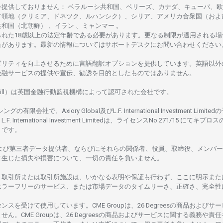
を
提供しておりません
：
ベラルーシ
共和国、ベリーズ、カナダ、キューバ、
欧
占領地
（クリミア、ドネツク、ルハンシク）、シリア、
アメリカ
合衆国
（およ
共和国
（北朝鮮） 、イラン 、ミャンマー 。
られた
18
歳以上の
法定年齢である
必要があります。
更な
る
制限が
適用さ
れる
場
合があります。
最新の
情報については
サポートデスクに
お
問い
合わ
せくださ
い
ビリティを
向上さ
せるために
言語翻訳
オプションを
提供しています。
英語以外
金融
サービスの
提供や
宣伝、
勧誘を
目的としたもの
では
ありません。
ill）は
英国金融行動監視機構に
よって
認可さ
れた
会社です。
シングの
有限会社で、Axiory Global
及び
L.F. International Investment Limitedの
L.F. International Investment Limitedは、
ライセンス
No.271/15 にて
キプロス
rus です。
よび
第三者
データ
提供者、ならびにそれらの関係者、役員、取締役、メンバー
て
生じた
損失や
損害について、
一切の
責任を
負いません。
、
取引所または
取引所施設は、いかな
る
表明や
保証も
行わ
ず、
ここに
明示また
エラーフリーの
サービス、
または
市場
データの
タイムリーさ、正確さ、
完全性
センスを
受けて
使用しています。
CME Groupは、26 Degreesの
商品および
サー
ません。
CME Groupは、26 Degreesの
商品および
サービスに
関する
義務や
責任