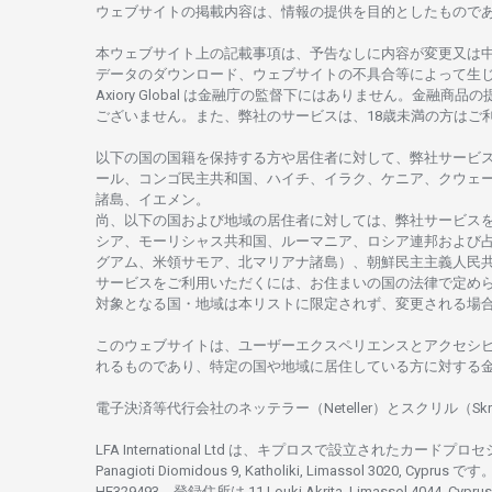
ウェブサイトの
掲載内容は、
情報の
提供を
目的としたもの
で
本
ウェブサイト
上の
記載事項は、
予告なしに
内容が
変更又は
データの
ダウンロード、
ウェブサイトの
不具合等に
よって
生
Axiory Global は
金融庁の
監督下にはありません。
金融商品の
ございません。
また、
弊社の
サービスは、18
歳未満の
方は
ご
以下の
国の
国籍を
保持する
方や
居住者に
対して、
弊社
サービ
ール、
コンゴ
民主共和国、ハイチ、イラク、ケニア、クウェ
諸島、
イエメン。
尚、
以下の
国および
地域の
居住者に
対しては、
弊社
サービス
シア、
モーリシャス
共和国、ルーマニア、
ロシア
連邦および
グアム、
米領
サモア、
北
マリアナ
諸島）、
朝鮮民主主義人民
サービスを
ご
利用いただくには、お
住まいの
国の
法律で
定め
対象となる
国
・
地域は
本
リストに
限定さ
れず、
変更さ
れる
場
このウェブサイトは、
ユーザーエクスペリエンスと
アクセシ
れるもの
であり、
特定の
国や
地域に
居住している
方に
対する
電子決済等代行会社の
ネッテラー
（Neteller）と
スクリル
（Skr
LFA International Ltd は、
キプロスで
設立さ
れた
カードプロセ
Panagioti Diomidous 9, Katholiki, Limassol 3020, Cyprus です。
HE329493、
登録住所は
11 Louki Akrita, Limassol 4044, Cyp