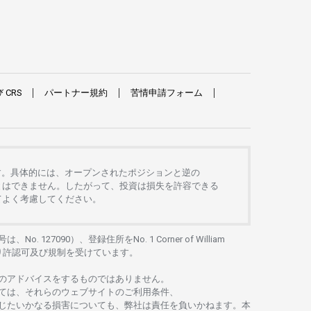
び
CRS
パートナー
規約
苦情申請
フォーム
す。
具体的には、
オープンさ
れた
ポジションと
逆の
とは
できません。したがって、
投資は
損失を
許容できる
て
よく
考慮してください。
号は、No. 127090）、
登録住所を
No. 1 Corner of William
り
許認可及び
規制を
受けています。
の
アドバイスを
するもの
では
ありません。
ては、
それらの
ウェブサイトの
ご
利用条件、
じたいかな
る
損害についても、
弊社は
責任を
負いかね
ます。
本