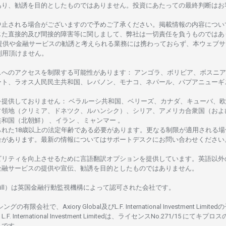
あり、
勧誘を
目的としたもの
では
ありません。
投資に
あたっての
最終判断は
お
中止さ
れる
場合がございますので
予めご
了承ください。
掲載情報の
内容につい
じた
直接的及び
間接的障害等に
関し
まして、
弊社は
一切責任を
負うものではあ
提供や
金融
サービスの
勧誘と
考えられる
業務には
携わっておらず、
本
ウェブサ
利用頂けません
。
スへの
アクセスを
制限する
可能性があります
： アンゴラ、ボリビア、
ボスニア
ート、
ラオス
人民民主共和国、レバノン、モナコ、ネパール、パプアニューギ
を
提供しておりません
：
ベラルーシ
共和国、ベリーズ、カナダ、キューバ、
欧
占領地
（クリミア、ドネツク、ルハンシク）、シリア、
アメリカ
合衆国
（およ
共和国
（北朝鮮） 、イラン 、ミャンマー 。
られた
18
歳以上の
法定年齢である
必要があります。
更な
る
制限が
適用さ
れる
場
合があります。
最新の
情報については
サポートデスクに
お
問い
合わ
せくださ
い
ビリティを
向上さ
せるために
言語翻訳
オプションを
提供しています。
英語以外
金融
サービスの
提供や
宣伝、
勧誘を
目的としたもの
では
ありません。
ill）は
英国金融行動監視機構に
よって
認可さ
れた
会社です。
シングの
有限会社で、Axiory Global
及び
L.F. International Investment Limitedの
L.F. International Investment Limitedは、
ライセンス
No.271/15 にて
キプロス
rus です。