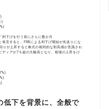
)
％)
%)
「利下げを行う前にさらに数か月
と発言すると、FRBによる利下げ開始が先送りにな
利回りが上昇すると株式の相対的な割高感が意識され
ビディアが7％超の大幅高となり、相場の上昇をけ
%)
%)
)
の低下を背景に、全般で