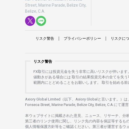
Street, Marine Parade, Belize City,
Belize, C.A.
リスク
警告
プライバシーポリシー
リスクに
リスク警告
FX
取引には
投資元金を
失う
非常に
高い
リスクが
伴います
値動きがある
場合には
取引の
結果投資元本の
全てを
失う
範囲内にとどめることを
お
願いします
。
取引を
始める
前
Axiory Global Limited（以下、Axiory Globalと言います。）
Fonseca Street, Marine Parade, Belize City, Belize, C.A.にて
運営
本
ウェブサイトに
掲載さ
れた
意見、ニュース、リサーチ、分
第三者の
リンク
使用に
関し、
リンク
先の
内容を
保証等するも
個人情報保護方針等を
ご
確認ください。
第三者が
運営する
ウ