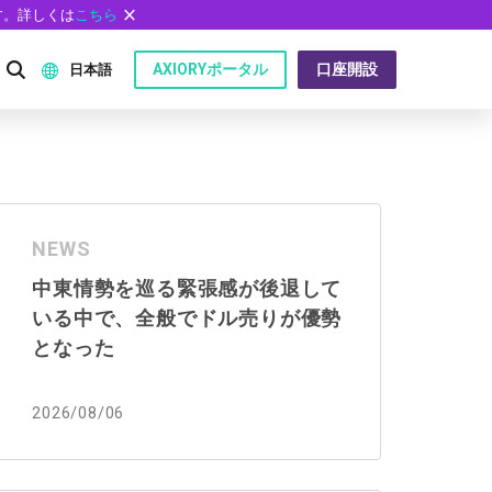
す。詳しくは
こちら
AXIORYポータル
口座開設
日本語
English
P）
日本語
NEWS
عربى
中東情勢を巡る緊張感が後退して
Русский
いる中で、全般でドル売りが優勢
問
Español
となった
ไทย
2026/08/06
Tiếng Việt