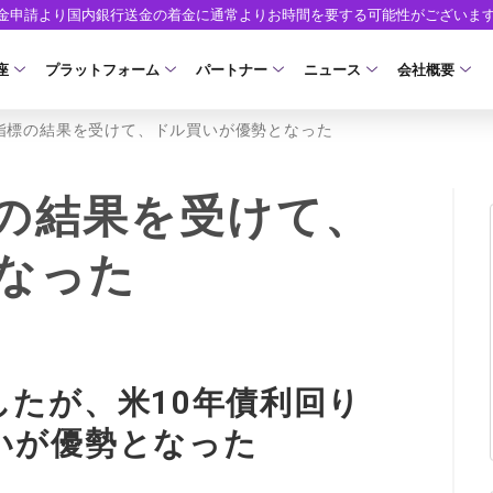
出金申請より国内銀行送金の着金に通常よりお時間を要する可能性がございま
座
プラットフォーム
パートナー
ニュース
会社概要
指標の結果を受けて、ドル買いが優勢となった
口座の種類
プラットフォーム
パートナーシップ・プログラム
取引条件
口座開設
ツール
ニュースリリース
企業情報
ア）
座タイプ
MT5
イントロデュース・パートナープログラム（I
スプレッド・手数料
口座開設フォーム
MT4/MT5 ヒストリカルデータ
お知らせ
会社概要
の結果を受けて、
人のお客様
MT4
特別・VIPプログラム
ゼロカットとロスカット
必要書類
EA(エキスパートアドバイザー)
マーケットニュース
役員紹介
NEW
なった
ロ口座
cTrader
スワップとロールオーバー
開設方法
カスタムインジケーター
コーポレートニュース
お問合せ
NEW
AXIORYアプリ
入出金方法
日本時間表示インジケータ
キャンペーン
よくあるご質
モ口座
D
レバレッジ
ストライク インジケータ
トレードガイド
ォレット口座
NEW
NEW
NEW
AXIORYポータル
たが、米10年債利回り
FD
MQLシグナル
約定率
NEW
いが優勢となった
取引時間
通貨インデックス