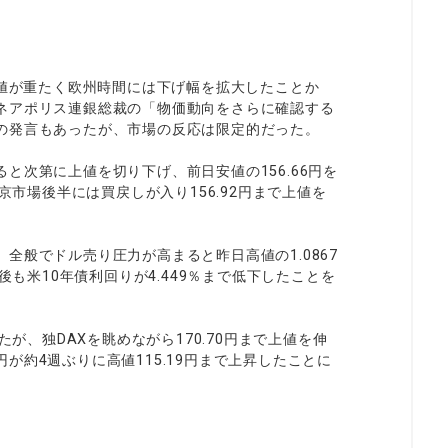
上値が重たく欧州時間には下げ幅を拡大したことか
ネアポリス連銀総裁の「物価動向をさらに確認する
の発言もあったが、市場の反応は限定的だった。
と次第に上値を切り下げ、前日安値の156.66円を
京市場後半には買戻しが入り156.92円まで上値を
全般でドル売り圧力が高まると昨日高値の1.0867
後も米10年債利回りが4.449％まで低下したことを
たが、独DAXを眺めながら170.70円まで上値を伸
約4週ぶりに高値115.19円まで上昇したことに