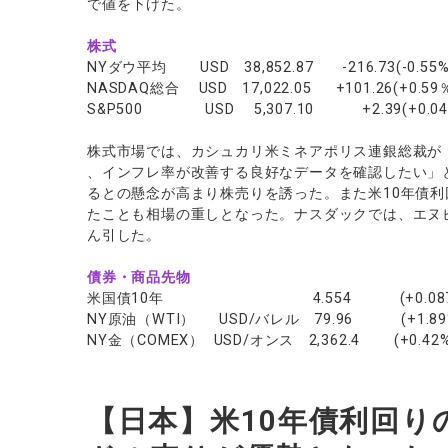
で値を下げた。
株式
NYダウ平均 USD 38,852.87 -216.73(-0.55%
NASDAQ総合 USD 17,022.05 +101.26(+0.59
S&P500 USD 5,307.10 +2.39(+0.04
株式市場では、カシュカリ米ミネアポリス連銀総裁が
、インフレ率が改善する良好なデータを確認したい」
るとの懸念が高まり株売りを誘った。また米10年債
たことも相場の重しとなった。ナスダックでは、エヌ
ん引した。
債券・商品先物
米国債10年 4.554 (+0.087
NY原油（WTI） USD/バレル 79.96 (+1.89
NY金（COMEX） USD/オンス 2,362.4 (+0.42%
【日本】米10年債利回り