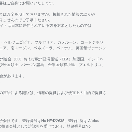
客様ご
自身でお
願いいたします。
ては
万全を
期しておりますが、
掲載さ
れた
情報の
誤りや
りませんのでご
了承ください
。
イトは
日本に
居住さ
れて
いる
方を
対象としたもの
では
・
ヘルツェゴビナ、ブルガリア、カメルーン、コートジボワ
ニア、
南
スーダン、ベネズエラ、ベトナム、
英国領
ヴァージン
州連合
（EU）
および
欧州経済領域
（EEA）加盟国、インドネ
び
米国領土
-
バージン
諸島、合衆国領有小島、プエルトリコ、
合があります。
。
の
言語に
よる
翻訳は、
情報の
提供および
便宜上の
目的で
提供さ
子会社です。
登録番号は
No.HE422638、
登録住所は
Aiolou
の
投資会社として
許認可を
受けており、
登録番号は
No.