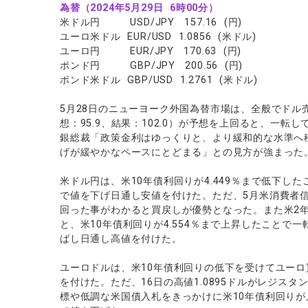
ソフトコモデ
為替（2024年5月29日 6時00分）
米ドル円 USD/JPY 157.16 (円)
バトルCFD
ユーロ米ドル EUR/USD 1.0856 (米ドル)
ユーロ円 EUR/JPY 170.63 (円)
ポンド円 GBP/JPY 200.56 (円)
ポンド米ドル GBP/USD 1.2761 (米ドル)
5月28日のニューヨーク外国為替市場は、全般でドル
想：95.9、結果：102.0）が予想を上回ると、一
銀総裁「政策金利はゆっくりと、より緩和的な水準へ
げが緩やかなペースにとどまる」との見方が強まった
米ドル円は、米10年債利回りが4.449％まで低下した
で値を下げ日通し安値を付けた。ただ、5月米消費者信頼
回った事がわかると買戻しが優勢となった。また米2
と、米10年債利回りが4.554％まで上昇したことで一
ばし日通し高値を付けた。
ユーロドルは、米10年債利回りの低下を受けてユーロ買
を付けた。ただ、16日の高値1.0895ドルがレジス
標や低調な米国債入札をきっかけに米10年債利回りが上