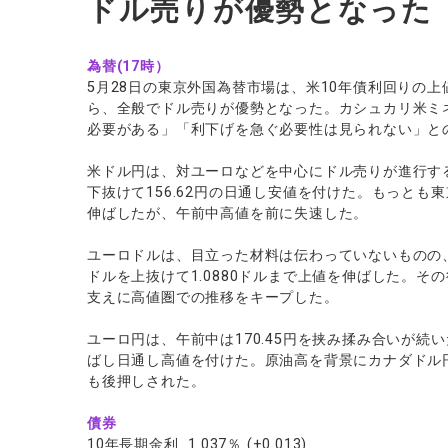
ドル売りが優勢となった
為替(17時）
5月28日の東京外国為替市場は、米10年債利回りの
ら、全般でドル売りが優勢となった。カシュカリ米ミ
必要がある」「利下げを急ぐ必要性は見られない」と
米ドル円は、対ユーロなどを中心にドル売りが進行する
下抜けて156.62円の日通し安値を付けた。もっとも東
伸ばしたが、午前中高値を前に失速した。
ユーロドルは、目立った材料は伝わっていないものの、
ドルを上抜けて1.0880ドルまで上値を伸ばした。その
支えに高値圏での推移をキープした。
ユーロ円は、午前中は170.45円を挟み揉み合いが続い
ばし日通し高値を付けた。原油高を背景にカナダドル円が
も後押しされた。
債券
10年長期金利 1.037％ (+0.013)