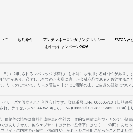
ついて
規約条件
アンチマネーロンダリングポリシー
FATCA
及
お
中元
キャンペーン
2026
。
取引に
利用さ
れる
レバレッジは
有利にも
不利にも
作用する
可能性がありま
可能性があり、
必ずしも
全てのお
客様に
適した
金融商品であると
確約するこ
に、リスクについて、
リスク
警告を
十分に
ご
理解の
上、
ご
自身の
経験につい
は、
ベリーズで
設立さ
れた
合同会社です。
登録番号は
No. 000005723（旧登録番
さ
れ、
ライセンス
No. 4496214
にて、FSC (Financial Services Commission)よ
析、
価格等の
情報は
資料作成時点の
弊社の
一般的な
判断に
基づくもので、
投資
のではありません。
他
ウェブサイトは
弊社の
監督下にはな
く、
ご
利用に
あたっ
ェブサイトの
内容の
正確性、信頼性や、それらをご
利用になったことにより
生