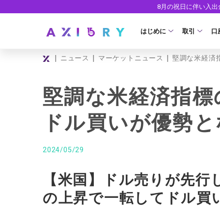
8月の祝日に伴い入
はじめに
取引
口
|
|
|
ニュース
マーケットニュース
堅調な米経済
取引商品
はじめに
ライセンス
FX（通貨ペ
口
堅調な米経済指標
安全性
現物株式
法
ドル買いが優勢と
ETF
ゼ
株式CFD
デ
2024/05/29
株価指数CF
ウ
【米国】ドル売りが先行し
エネルギーC
の上昇で一転してドル買
貴金属CFD