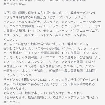
利用頂けません
。
以下の
国の
国籍を
保持する
方や
居住者に
対して、
弊社
サービスへの
アクセスを
制限する
可能性があります
： アンゴラ、ボリビア、
ボスニア
・
ヘルツェゴビナ、ブルガリア、カメルーン、コートジボワー
ル、
コンゴ
民主共和国、ハイチ、イラク、ケニア、クウェート、
ラオス
人民民主共和国、レバノン、モナコ、ネパール、パプアニューギニア、
南
スーダン、ベネズエラ、ベトナム、
英国領
ヴァージン
諸島、
イエメン。
尚、
以下の
国および
地域の
居住者に
対しては、
弊社
サービスを
提供しておりません
：
ベラルーシ
共和国、ベリーズ、カナダ、キュー
バ、
欧州連合
（EU）
および
欧州経済領域
（EEA）加盟国、インドネシ
ア、
モーリシャス
共和国、ルーマニア、
ロシア
連邦および
占領地
（クリ
ミア、ドネツク、ルハンシク）、シリア、
アメリカ
合衆国
（および
米国領土
-
バージン
諸島、合衆国領有小島、プエルトリコ、グアム、
米領
サモア、
北
マリアナ
諸島）、
朝鮮民主主義人民共和国
（北朝鮮）
、イラン 、ミャンマー 。
サービスを
ご
利用いただくには、お
住まいの
国の
法律で
定められた
18
歳以上の
法定年齢である
必要があります。
更な
る
制限が
適用さ
れる
場合があります。
対象となる
国
・
地域は
本
リストに
限定さ
れず、
変更さ
れる
場合があります。
最新の
情報については
サポートデスクに
お
問い
合わ
せくださ
い。