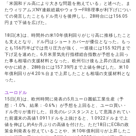
「米国和ドル高により大きな問題を抱えている」と述べた。ま
たウィリアムズNY連銀総裁やウォラーFRB理事が利下げについ
ての発言したこともドル売りを後押しし、28時台には156.05
円まで下値を広げた。
18日(木)は、時間外の米10年債利回りがじり高に推移したこと
も支えとなり、ドル円はショートカバーが優位となった。もっ
とも156円半ばでは売り圧力が強く、一巡後には155.92円まで
下げ足を速めた。6月米景気先行指標総合指数が予想を上回っ
た事も相場の支援材料となった。欧州引け後も上昇の流れは緩
やかに続き、28時台には157.39円まで上値を伸ばした。米10
年債利回りが4.20％台まで上昇したことも相場の支援材料とな
った。
ユーロドル
15日(月)は、欧州時間に発表の5月ユーロ圏鉱工業生産（予
想：-1.0%、結果：-0.6%）が予想を上回ると、ユーロ買い・
ドル売りが進行した。目先のレジスタンスとして意識されてい
た前週末の高値1.0911ドルを上抜けると、1.0922ドルまで上
値を伸ばし約4か月ぶりの高値を付けた。ただ18日にECBの政
策金利発表を控えていることや、米10年債利回りが上昇したこ