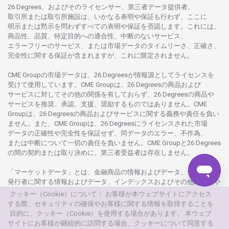
26 Degrees、
およびその
ライセンサー、
第三者
データ
提供者、
取引所または
取引所施設は、いかな
る
表明や
保証も
行わ
ず、
ここに
明示または
黙示を
問わ
ずすべての
表明や
保証を
否認し
ます。
これには、
商品性、品質、
特定目的への
適合性、
中断のない
サービス、
エラーフリーの
サービス、
または
市場
データの
タイムリーさ、正確さ、
完全性に
関する
保証が
含まれますが、これに
限定さ
れません。
CME Groupの
市場
データは、26 Degreesが
情報源として
ライセンスを
受けて
使用しています。
CME Groupは、26 Degreesの
商品および
サービスに
対してその
他の
関係を
有しておらず、26 Degreesの
商品や
サービスを
推奨、承認、支援、
奨励するものではありません。
CME
Groupは、26 Degreesの
商品および
サービスに
関する
義務や
責任を
負い
ません。また、CME Groupは、26 Degreesに
ライセンスさ
れた
市場
データの
正確性や
完全性を
保証せず、
同
データの
エラー、不作為、
または
中断について
一切の
責任を
負いません。
CME Groupと26 Degrees
の
間の
契約または
取り
決めに、
第三者受益者は
存在し
ません。
「マーケットデータ」とは、
金融商品の
情報および
データ、
金融商品の
発行者に
関する
情報および
データ、
インデックスおよびその
他の
情報や
データを
指し、26 Degreesまたは26 Degrees
グループ
会社が
提供する
クッキー（Cookie）について： お客様が本ウェブサイトにアクセス
製品や
サービスの
一部として、
更新頻度を
問わ
ず
提供さ
れるものを
する際、セキュリティの確保やお客様に関する情報を取得することを
意味し
ます。
目的に、クッキー（Cookie）を使用する場合があります。 本ウェブ
サイトにお客様が継続的に訪問する場合、クッキーについて同意する