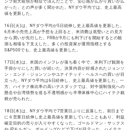
ンプ前大統領が軽症で済んだことで、安心感が広がり買いが広
がった」との声が多く聞かれた。NYダウ平均では、史上最高
値を更新した。
16日(火)は、NYダウ平均が5日続伸し史上最高値を更新した。
6月米小売売上高が予想を上回ると、米消費は底堅いとの見方
から買いが先行した。FRBが9月にも利下げを開始するとの観
測も相場を下支えした。多くの投資家が運用指標とする
S&P500でも、史上最高値を更新した。
17日(水)は、米国のインフレが落ち着く中で、米利下げ観測を
手掛かりにした買いが続いた。決算内容が好感されたジョンソ
ン・エンド・ジョンソンやユナイテッド・ヘルスへの買いが目
立った。NYダウ平均は6日続伸し、史上最高値を更新した。一
方、ハイテク株比率の高いナスダックでは、対中規制強化への
懸念や台湾情勢を巡る不透明感から半導体株中心にハイテク銘
柄が売られた。
18日(木)は、NYダウ平均で7営業日ぶりに反落した。前日まで
に６営業日続伸し史上最高値を更新していたこともあり、利益
確定目的の売りが入りやすくなった。ゴールドマン・サックス
やJPモルガン、ボーイングなどで下げが目立った。ハイテク