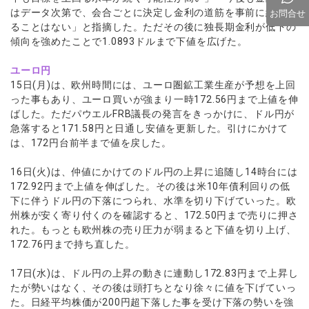
はデータ次第で、会合ごとに決定し金利の道筋を事前に約束す
お問合せ
ることはない」と指摘した。ただその後に独長期金利が低下の
傾向を強めたことで1.0893ドルまで下値を広げた。
ユーロ円
15日(月)は、欧州時間には、ユーロ圏鉱工業生産が予想を上回
った事もあり、ユーロ買いが強まり一時172.56円まで上値を伸
ばした。ただパウエルFRB議長の発言をきっかけに、ドル円が
急落すると171.58円と日通し安値を更新した。引けにかけて
は、172円台前半まで値を戻した。
16日(火)は、仲値にかけてのドル円の上昇に追随し14時台には
172.92円まで上値を伸ばした。その後は米10年債利回りの低
下に伴うドル円の下落につられ、水準を切り下げていった。欧
州株が安く寄り付くのを確認すると、172.50円まで売りに押さ
れた。もっとも欧州株の売り圧力が弱まると下値を切り上げ、
172.76円まで持ち直した。
17日(水)は、ドル円の上昇の動きに連動し172.83円まで上昇し
たが勢いはなく、その後は頭打ちとなり徐々に値を下げていっ
た。日経平均株価が200円超下落した事を受け下落の勢いを強