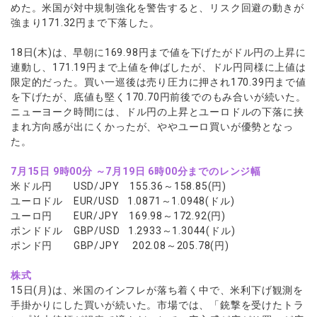
めた。米国が対中規制強化を警告すると、リスク回避の動きが
強まり171.32円まで下落した。
18日(木)は、早朝に169.98円まで値を下げたがドル円の上昇に
連動し、171.19円まで上値を伸ばしたが、ドル円同様に上値は
限定的だった。買い一巡後は売り圧力に押され170.39円まで値
を下げたが、底値も堅く170.70円前後でのもみ合いが続いた。
ニューヨーク時間には、ドル円の上昇とユーロドルの下落に挟
まれ方向感が出にくかったが、ややユーロ買いが優勢となっ
た。
7
月
15
日
9
時
00
分 ～
7
月
19
日
6
時
00
分までのレンジ幅
米ドル円 USD/JPY 155.36～158.85(円)
ユーロドル EUR/USD 1.0871～1.0948(ドル)
ユーロ円 EUR/JPY 169.98～172.92(円)
ポンドドル GBP/USD 1.2933～1.3044(ドル)
ポンド円 GBP/JPY 202.08～205.78(円)
株式
15日(月)は、米国のインフレが落ち着く中で、米利下げ観測を
手掛かりにした買いが続いた。市場では、「銃撃を受けたトラ