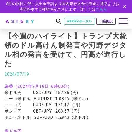
8月の祝日に伴い入出金申請より国内銀行送金の着金に通常よりお
時間を要する可能性がございます。詳しくは
こちら
AXIORYポータル
口座開設
【今週のハイライト】トランプ大統
領のドル高けん制発言や河野デジタ
ル相の発言を受けて、円高が進行し
はじめに
た
はじめに
取引
ライセンス
2024/07/19
取引商品
取引条件
口座
安全性
為替（
2024
年
7
月
19
日
6
時
00
分）
FX（通貨ペア）
スプレッド・手数料
口座の種類
口座開設
プラットフォーム
米ドル円 USD/JPY 157.36 (円)
現物株式
ゼロカットとロスカット
ユーロ米ドル EUR/USD 1.0896 (米ドル)
口座タイプ
口座開設フォーム
プラットフォーム
ツール
パートナー
ユーロ円 EUR/JPY 171.47 (円)
ETF
スワップとロールオーバー
法人のお客様
必要書類
ポンド円 GBP/JPY 203.67 (円)
MT5
MT4/MT5 ヒストリカルデータ
パートナーシップ・プログラム
ニュース
株式CFD
入出金方法
ゼロ口座
開設方法
ポンド米ドル GBP/USD 1.2943 (米ドル)
NEW
MT4
EA(エキスパートアドバイザー)
株価指数CFD
レバレッジ
NEW
イントロデュース・パートナープログラム（IP）
ニュースリリース
会社概要
デモ口座
cTrader
カスタムインジケーター
エネルギーCFD
米ドル円
約定率
特別・VIPプログラム
NEW