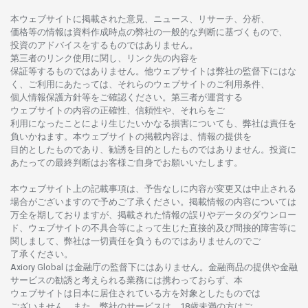
本
ウェブサイトに
掲載さ
れた
意見、ニュース、リサーチ、分析、
価格等の
情報は
資料作成時点の
弊社の
一般的な
判断に
基づくもので、
投資の
アドバイスを
するもの
では
ありません。
第三者の
リンク
使用に
関し、
リンク
先の
内容を
保証等するものではありません。
他
ウェブサイトは
弊社の
監督下にはな
く、
ご
利用に
あたっては、
それらの
ウェブサイトの
ご
利用条件、
個人情報保護方針等を
ご
確認ください。
第三者が
運営する
ウェブサイトの
内容の
正確性、信頼性や、それらをご
利用になったことにより
生じたいかな
る
損害についても、
弊社は
責任を
負いかね
ます。
本
ウェブサイトの
掲載内容は、
情報の
提供を
目的としたもの
であり、
勧誘を
目的としたもの
では
ありません。
投資に
あたっての
最終判断は
お
客様ご
自身でお
願いいたします。
本
ウェブサイト
上の
記載事項は、
予告なしに
内容が
変更又は
中止さ
れる
場合がございますので
予めご
了承ください。
掲載情報の
内容については
万全を
期しておりますが、
掲載さ
れた
情報の
誤りや
データの
ダウンロー
ド、
ウェブサイトの
不具合等に
よって
生じた
直接的及び
間接的障害等に
関し
まして、
弊社は
一切責任を
負うものではありませんのでご
了承ください
。
Axiory Global は
金融庁の
監督下にはありません。
金融商品の
提供や
金融
サービスの
勧誘と
考えられる
業務には
携わっておらず、
本
ウェブサイトは
日本に
居住さ
れて
いる
方を
対象としたもの
では
ございません。
また、
弊社の
サービスは、18
歳未満の
方は
ご