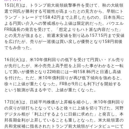
ウォレット口座
お知らせ
企業情報
NEW
AXIORYアプリ
日本時間表示インジケータ
15日(月)は、トランプ前大統領銃撃事件を受けて、秋の大統領
貴金属CFD
取引時間
選で同氏が勝利する可能性が高まったとの見方から、早朝にト
マーケットニュース
ストライク インジケータ
会社概要
ソフトコモディティCFD
取引計算シミュレーター
AXIORYポータル
NEW
ランプ・トレードで158.42円まで上昇したものの、日本当局に
English
コーポレートニュース
MQLシグナル
NEW
役員紹介
よる円買い介入への警戒感から上値は限定的だった。パウエル
バトルCFD
注文執行ポリシー
日本語
口座開設する
キャンペーン
FRB議長の発言を受けて、「想定よりもハト派な内容だった」
通貨インデックス
お問合せ
経済指標・予測カレンダー
عربى
との見方が強まると、前週末安値を割り込み157.15円まで安値
トレードガイド
NEW
よくあるご質問
休眠口座と凍結口座
デモ口座を開設する
を広げたが、売りが一巡後は買い戻しが優勢となり158円前後
Русский
でもみ合った。
Español
法人のお客様は
こちら
ไทย
16日(火)は、米10年債利回りの低下を受けて円買い・ドル売り
が先行したが、米小売売上高予想を上回った事がわかると一転
Tiếng Việt
して買いが優勢となり22時前には一時158.86円と日通し高値
を付けた。ただ、米10年債利回りが再び低下傾向を強めると、
徐々に上値が重たくなった。FRBが9月にも利下げを開始する
という観測が高まる中で、上値が重たくなった。
17日(水)は、日経平均株価が上昇幅を縮小し、米10年債利回り
の戻りが頭打ちとなっていると徐々に上値を切り下げた。河野
デジタル相が「利上げするように日銀に求めた」と発言し、本
邦長期金利が上昇していることも重しとなった。米大統領選の
共和党候補に指名されたトランプ前大統領がインタビューにて