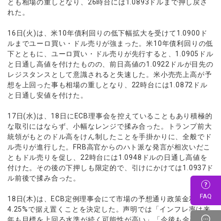
とも相場の重しとなり、26時台には1.0893ドルまで押し戻さ
れた。
16日(火)は、米10年債利回りの低下幅拡大を受けて1.0900ド
ルまでユーロ買い・ドル売りが強まった。米10年債利回りの低
下とともに、ユーロ買い・ドル売りが先行すると、1.0905ドル
と日通し高値を付けたものの、前日高値の1.0922ドルが目先の
レジスタンスとして意識されると失速した。米小売売上高が予
想を上回った事も相場の重しとなり、22時台には1.0872ドル
と日通し安値を付けた。
17日(水)は、18日にECB理事会を控えていることもあり積極的
な取引にはならず、小幅なレンジで揉み合った。トランプ前大
統領がもとのドル高をけん制したことを手掛かりに、全般でド
ル売りが進行した。FRB高官からのハト派な発言が相次いだこ
ともドル売りを促し、22時台には1.0948ドルの日通し高値を
付けた。その後の下押しも限定的で、引けにかけては1.0937ド
ル前後で揉み合った。
FAQ
18日(木)は、ECB定例理事会にて市場の予想通り政策金利を
4.25%で据え置くことを決定した。声明では「インフレ率は来
年も目標を上回る水準が続く可能性が高い」「今後も金融政策