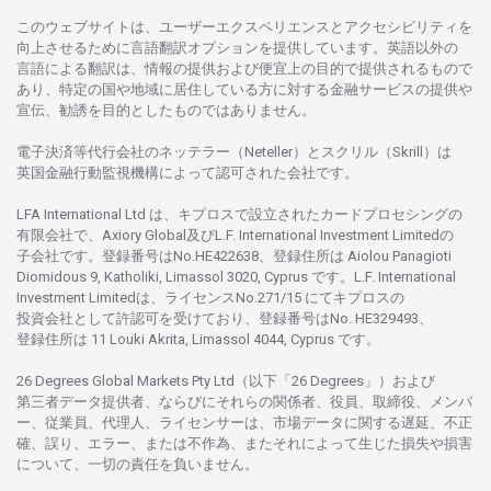
このウェブサイトは、
ユーザーエクスペリエンスと
アクセシビリティを
向上さ
せるために
言語翻訳
オプションを
提供しています。
英語以外の
言語に
よる
翻訳は、
情報の
提供および
便宜上の
目的で
提供さ
れるもの
で
あり、
特定の
国や
地域に
居住している
方に
対する
金融
サービスの
提供や
宣伝、
勧誘を
目的としたもの
では
ありません。
電子決済等代行会社の
ネッテラー
（Neteller）と
スクリル
（Skrill）は
英国金融行動監視機構に
よって
認可さ
れた
会社です。
LFA International Ltd は、
キプロスで
設立さ
れた
カードプロセシングの
有限会社で、Axiory Global
及び
L.F. International Investment Limitedの
子会社です。
登録番号は
No.HE422638、
登録住所は
Aiolou Panagioti
Diomidous 9, Katholiki, Limassol 3020, Cyprus です。L.F. International
Investment Limitedは、
ライセンス
No.271/15 にて
キプロスの
投資会社として
許認可を
受けており、
登録番号は
No. HE329493、
登録住所は
11 Louki Akrita, Limassol 4044, Cyprus です。
26 Degrees Global Markets Pty Ltd（以下「26 Degrees」）
および
第三者
データ
提供者、ならびにそれらの関係者、役員、取締役、メンバ
ー、従業員、代理人、ライセンサーは、
市場
データに
関する
遅延、不正
確、誤り、エラー、
または
不作為、
またそれに
よって
生じた
損失や
損害
について、
一切の
責任を
負いません。