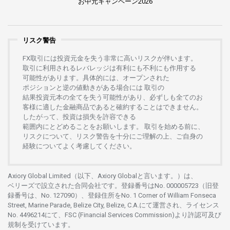
お
中元
キャンペーン
2026
リスク警告
FX
取引には
投資元金を
失う
非常に
高い
リスクが
伴います。
取引に
利用さ
れる
レバレッジは
有利にも
不利にも
作用する
可能性があります。
具体的には、
オープンさ
れた
ポジションと
逆の
値動きがある
場合には
取引の
結果投資元本の
全てを
失う
可能性があり、
必ずしも
全てのお
客様に
適した
金融商品であると
確約することは
できません。
したがって、
投資は
損失を
許容できる
範囲内にとどめることを
お
願いします
。
取引を
始める
前に、
リスクについて、
リスク
警告を
十分に
ご
理解の
上、
ご
自身の
経験について
よく
考慮してください。
Axiory Global Limited（以下、Axiory Globalと言います。）は、
ベリーズで
設立さ
れた
合同会社です。
登録番号は
No. 000005723（旧登
録番号は、No. 127090）、
登録住所を
No. 1 Corner of William Fonseca
Street, Marine Parade, Belize City, Belize, C.A.にて
運営さ
れ、
ライセンス
No. 4496214
にて、FSC (Financial Services Commission)より
許認可及び
規制を
受けています。