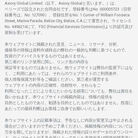
Axiory Global Limited（以下、Axiory Globalと言います。）は、
ベリーズで
設立さ
れた
合同会社です。
登録番号は
No. 000005723（旧登
録番号は、No. 127090）、
登録住所を
No. 1 Corner of William Fonseca
Street, Marine Parade, Belize City, Belize, C.A.にて
運営さ
れ、
ライセンス
No. 4496214
にて、FSC (Financial Services Commission)より
許認可及び
規制を
受けています。
本
ウェブサイトに
掲載さ
れた
意見、ニュース、リサーチ、分析、
価格等の
情報は
資料作成時点の
弊社の
一般的な
判断に
基づくもので、
投資の
アドバイスを
するもの
では
ありません。
第三者の
リンク
使用に
関し、
リンク
先の
内容を
保証等するものではありません。
他
ウェブサイトは
弊社の
監督下にはな
く、
ご
利用に
あたっては、
それらの
ウェブサイトの
ご
利用条件、
個人情報保護方針等を
ご
確認ください。
第三者が
運営する
ウェブサイトの
内容の
正確性、信頼性や、それらをご
利用になったことにより
生じたいかな
る
損害についても、
弊社は
責任を
負いかね
ます。
本
ウェブサイトの
掲載内容は、
情報の
提供を
目的としたもの
であり、
勧誘を
目的としたもの
では
ありません。
投資に
あたっての
最終判断は
お
客様ご
自身でお
願いいたします。
本
ウェブサイト
上の
記載事項は、
予告なしに
内容が
変更又は
中止さ
れる
場合がございますので
予めご
了承ください。
掲載情報の
内容については
万全を
期しておりますが、
掲載さ
れた
情報の
誤りや
データの
ダウンロー
ド、
ウェブサイトの
不具合等に
よって
生じた
直接的及び
間接的障害等に