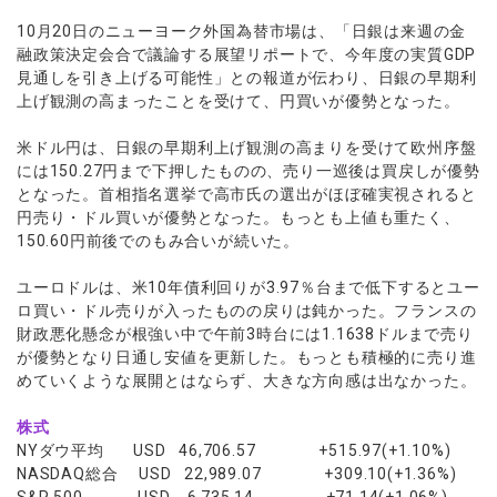
ウォレット口座
お知らせ
企業情報
NEW
AXIORYアプリ
日本時間表示インジケータ
貴金属CFD
取引時間
10月20日のニューヨーク外国為替市場は、「日銀は来週の金
マーケットニュース
ストライク インジケータ
融政策決定会合で議論する展望リポートで、今年度の実質GDP
会社概要
ソフトコモディティCFD
取引計算シミュレーター
AXIORYポータル
NEW
English
コーポレートニュース
見通しを引き上げる可能性」との報道が伝わり、日銀の早期利
MQLシグナル
NEW
役員紹介
バトルCFD
注文執行ポリシー
上げ観測の高まったことを受けて、円買いが優勢となった。
日本語
口座開設する
キャンペーン
通貨インデックス
お問合せ
経済指標・予測カレンダー
عربى
トレードガイド
NEW
米ドル円は、日銀の早期利上げ観測の高まりを受けて欧州序盤
よくあるご質問
休眠口座と凍結口座
デモ口座を開設する
Русский
には150.27円まで下押したものの、売り一巡後は買戻しが優勢
となった。首相指名選挙で高市氏の選出がほぼ確実視されると
Español
法人のお客様は
こちら
円売り・ドル買いが優勢となった。もっとも上値も重たく、
ไทย
150.60円前後でのもみ合いが続いた。
Tiếng Việt
ユーロドルは、米10年債利回りが3.97％台まで低下するとユー
ロ買い・ドル売りが入ったものの戻りは鈍かった。フランスの
財政悪化懸念が根強い中で午前3時台には1.1638ドルまで売り
が優勢となり日通し安値を更新した。もっとも積極的に売り進
めていくような展開とはならず、大きな方向感は出なかった。
株式
NYダウ平均 USD 46,706.57 +515.97(+1.10%)
NASDAQ総合 USD 22,989.07 +309.10(+1.36%)