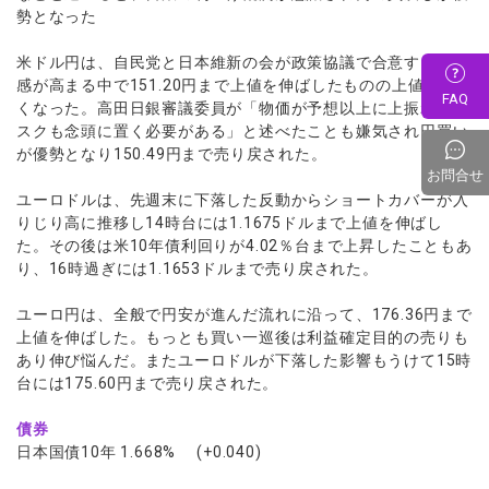
勢となった
米ドル円は、自民党と日本維新の会が政策協議で合意する期待
感が高まる中で151.20円まで上値を伸ばしたものの上値は重た
FAQ
くなった。高田日銀審議委員が「物価が予想以上に上振れるリ
スクも念頭に置く必要がある」と述べたことも嫌気され円買い
が優勢となり150.49円まで売り戻された。
お問合せ
ユーロドルは、先週末に下落した反動からショートカバーが入
りじり高に推移し14時台には1.1675ドルまで上値を伸ばし
た。その後は米10年債利回りが4.02％台まで上昇したこともあ
り、16時過ぎには1.1653ドルまで売り戻された。
ユーロ円は、全般で円安が進んだ流れに沿って、176.36円まで
上値を伸ばした。もっとも買い一巡後は利益確定目的の売りも
あり伸び悩んだ。またユーロドルが下落した影響もうけて15時
台には175.60円まで売り戻された。
債券
日本国債10年 1.668% (+0.040)