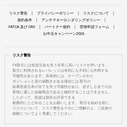
リスク
警告
プライバシーポリシー
リスクについて
規約条件
アンチマネーロンダリングポリシー
FATCA
及び
CRS
パートナー
規約
苦情申請
フォーム
お
中元
キャンペーン
2026
リスク警告
FX
取引には
投資元金を
失う
非常に
高い
リスクが
伴います。
取引に
利用さ
れる
レバレッジは
有利にも
不利にも
作用する
可能性があります。
具体的には、
オープンさ
れた
ポジションと
逆の
値動きがある
場合には
取引の
結果投資元本の
全てを
失う
可能性があり、
必ずしも
全てのお
客様に
適した
金融商品であると
確約することは
できません。
したがって、
投資は
損失を
許容できる
範囲内にとどめることを
お
願いします
。
取引を
始める
前に、
リスクについて、
リスク
警告を
十分に
ご
理解の
上、
ご
自身の
経験について
よく
考慮してください。