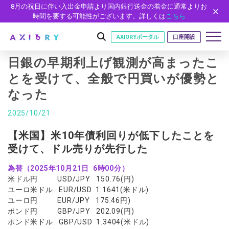
8月の祝日に伴い入出金申請より国内銀行送金の着金に通常よりお
時間を要する可能性がございます。詳しくは
こちら
AXIORYポータル
口座開設
日銀の早期利上げ観測が高まったこ
とを受けて、全般で円買いが優勢と
なった
はじめに
はじめに
2025/10/21
取引
ライセンス
取引商品
取引条件
【米国】米10年債利回りが低下したことを
口座
安全性
受けて、ドル売りが先行した
FX（通貨ペア）
スプレッド・手数料
口座の種類
口座開設
プラットフォーム
現物株式
ゼロカットとロスカット
為替（2025年10月21日 6時00分）
口座タイプ
口座開設フォーム
プラットフォーム
ツール
パートナー
米ドル円 USD/JPY 150.76(円)
ETF
スワップとロールオーバー
法人のお客様
必要書類
ユーロ米ドル EUR/USD 1.1641(米ドル)
MT5
MT4/MT5 ヒストリカルデータ
パートナーシップ・プログラム
ニュース
株式CFD
入出金方法
ユーロ円 EUR/JPY 175.46円)
ゼロ口座
開設方法
NEW
MT4
EA(エキスパートアドバイザー)
ポンド円 GBP/JPY 202.09(円)
株価指数CFD
レバレッジ
NEW
イントロデュース・パートナープログラム（IP）
ニュースリリース
会社概要
デモ口座
ポンド米ドル GBP/USD 1.3404(米ドル)
cTrader
カスタムインジケーター
エネルギーCFD
約定率
特別・VIPプログラム
NEW