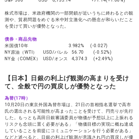
S&P 500 USD 6,735.14 +71.14(+1.06%)
株式市場は、米政府機関の一部閉鎖が近いうちに終わるとの観
測や、貿易問題をめぐる米中対立激化への懸念が和らいだこと
を受けて買いが優勢となった。
債券・商品先物
米国債10年 3.982% (-0.027)
NY原油（WTI） USD/バレル 56.70 (-0.52%)
NY金（COMEX） USD/オンス 4,374.3 (+2.49%)
【日本】日銀の利上げ観測の高まりを受け
て、全般で円の買戻しが優勢となった
為替(17時）
10月20日の東京外国為替市場は、21日の首相指名選挙で高市
氏の選出される可能性が高まったことを受けて、円売りが先行
した。もっとも高田日銀審議委員が物価が予想以上に上振れる
リスクも念頭に置く必要がある」「物価目標の実現に概ね達成
していることを前提にコミュニケーションを行う必要がある」
などと述べると、日銀の利上げ観測が意識され円の買戻しが優