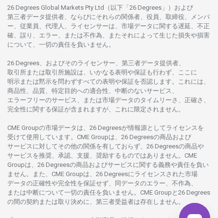
26 Degrees Global Markets Pty Ltd（以下「26 Degrees」）
および
第三者
データ
提供者、ならびにそれらの関係者、役員、取締役、メンバ
ー、従業員、代理人、ライセンサーは、
市場
データに
関する
遅延、不正
確、誤り、エラー、
または
不作為、
またそれに
よって
生じた
損失や
損害
について、
一切の
責任を
負いません。
26 Degrees、
およびその
ライセンサー、
第三者
データ
提供者、
取引所または
取引所施設は、いかな
る
表明や
保証も
行わ
ず、
ここに
明示または
黙示を
問わ
ずすべての
表明や
保証を
否認し
ます。
これには、
商品性、品質、
特定目的への
適合性、
中断のない
サービス、
エラーフリーの
サービス、
または
市場
データの
タイムリーさ、正確さ、
完全性に
関する
保証が
含まれますが、これに
限定さ
れません。
CME Groupの
市場
データは、26 Degreesが
情報源として
ライセンスを
受けて
使用しています。
CME Groupは、26 Degreesの
商品および
サービスに
対してその
他の
関係を
有しておらず、26 Degreesの
商品や
サービスを
推奨、承認、支援、
奨励するものではありません。
CME
Groupは、26 Degreesの
商品および
サービスに
関する
義務や
責任を
負い
ません。また、CME Groupは、26 Degreesに
ライセンスさ
れた
市場
データの
正確性や
完全性を
保証せず、
同
データの
エラー、不作為、
または
中断について
一切の
責任を
負いません。
CME Groupと26 Degrees
の
間の
契約または
取り
決めに、
第三者受益者は
存在し
ません。