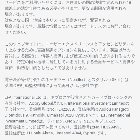
サービスを
ご
利用いただくには、お
住まいの
国の
法律で
定められた
18
歳以上の
法定年齢である
必要があります。
更な
る
制限が
適用さ
れる
場合があります。
対象となる
国
・
地域は
本
リストに
限定さ
れず、
変更さ
れる
場合があります。
最新の
情報については
サポートデスクに
お
問い
合わ
せくださ
い。
このウェブサイトは、
ユーザーエクスペリエンスと
アクセシビリティを
向上さ
せるために
言語翻訳
オプションを
提供しています。
英語以外の
言語に
よる
翻訳は、
情報の
提供および
便宜上の
目的で
提供さ
れるもの
で
あり、
特定の
国や
地域に
居住している
方に
対する
金融
サービスの
提供や
宣伝、
勧誘を
目的としたもの
では
ありません。
電子決済等代行会社の
ネッテラー
（Neteller）と
スクリル
（Skrill）は
英国金融行動監視機構に
よって
認可さ
れた
会社です。
LFA International Ltd は、
キプロスで
設立さ
れた
カードプロセシングの
有限会社で、Axiory Global
及び
L.F. International Investment Limitedの
子会社です。
登録番号は
No.HE422638、
登録住所は
Aiolou Panagioti
Diomidous 9, Katholiki, Limassol 3020, Cyprus です。L.F. International
Investment Limitedは、
ライセンス
No.271/15 にて
キプロスの
投資会社として
許認可を
受けており、
登録番号は
No. HE329493、
登録住所は
11 Louki Akrita, Limassol 4044, Cyprus です。