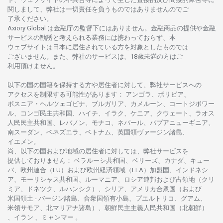
関し
まして、
弊社は
一切責任を
負うものではありませんのでご
了承ください
。
Axiory Global は
金融庁の
監督下にはありません。
金融商品の
提供や
金融
サービスの
勧誘と
考えられる
業務には
携わっておらず、
本
ウェブサイトは
日本に
居住さ
れて
いる
方を
対象としたもの
では
ございません。
また、
弊社の
サービスは、18
歳未満の
方は
ご
利用頂けません
。
以下の
国の
国籍を
保持する
方や
居住者に
対して、
弊社
サービスへの
アクセスを
制限する
可能性があります
： アンゴラ、ボリビア、
ボスニア
・
ヘルツェゴビナ、ブルガリア、カメルーン、コートジボワー
ル、
コンゴ
民主共和国、ハイチ、イラク、ケニア、クウェート、
ラオス
人民民主共和国、レバノン、モナコ、ネパール、パプアニューギニア、
南
スーダン、ベネズエラ、ベトナム、
英国領
ヴァージン
諸島、
イエメン。
尚、
以下の
国および
地域の
居住者に
対しては、
弊社
サービスを
提供しておりません
：
ベラルーシ
共和国、ベリーズ、カナダ、キュー
バ、
欧州連合
（EU）
および
欧州経済領域
（EEA）加盟国、インドネシ
ア、
モーリシャス
共和国、ルーマニア、
ロシア
連邦および
占領地
（クリ
ミア、ドネツク、ルハンシク）、シリア、
アメリカ
合衆国
（および
米国領土
-
バージン
諸島、合衆国領有小島、プエルトリコ、グアム、
米領
サモア、
北
マリアナ
諸島）、
朝鮮民主主義人民共和国
（北朝鮮）
、イラン 、ミャンマー 。