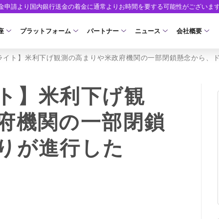
出金申請より国内銀行送金の着金に通常よりお時間を要する可能性がございま
座
プラットフォーム
パートナー
ニュース
会社概要
ライト】米利下げ観測の高まりや米政府機関の一部閉鎖懸念から、
口座の種類
プラットフォーム
パートナーシップ・プログラム
取引条件
口座開設
ツール
ニュースリリース
企業情報
ア）
座タイプ
MT5
イントロデュース・パートナープログラム（I
スプレッド・手数料
口座開設フォーム
MT4/MT5 ヒストリカルデータ
お知らせ
会社概要
ト】米利下げ観
人のお客様
MT4
特別・VIPプログラム
ゼロカットとロスカット
必要書類
EA(エキスパートアドバイザー)
マーケットニュース
役員紹介
NEW
府機関の一部閉鎖
ロ口座
cTrader
スワップとロールオーバー
開設方法
カスタムインジケーター
コーポレートニュース
お問合せ
NEW
りが進行した
AXIORYアプリ
入出金方法
日本時間表示インジケータ
キャンペーン
よくあるご質
モ口座
D
レバレッジ
ストライク インジケータ
トレードガイド
ォレット口座
NEW
NEW
NEW
AXIORYポータル
FD
MQLシグナル
約定率
NEW
取引時間
通貨インデックス