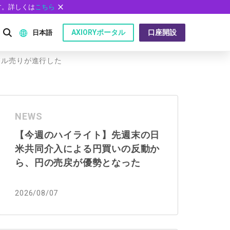
す。詳しくは
こちら
AXIORYポータル
口座開設
日本語
ドル売りが進行した
English
P）
日本語
NEWS
عربى
【今週のハイライト】先週末の日
Русский
米共同介入による円買いの反動か
問
Español
ら、円の売戻が優勢となった
ไทย
2026/08/07
Tiếng Việt