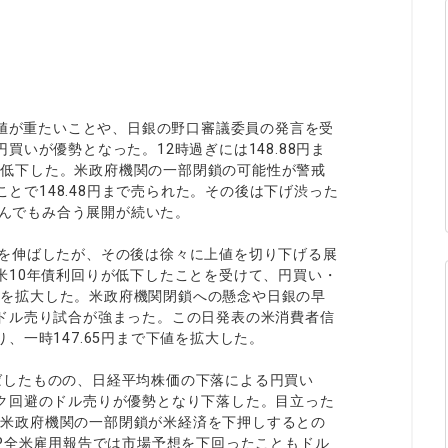
ィティCFD
NEW
取引計算シミュレーター
注文執行ポリシー
経済指標・予測カレンダー
休眠口座と凍結口座
上値が重たいことや、日銀の野口審議委員の発言を受
いが優勢となった。12時過ぎには148.88円ま
まで低下した。米政府機関の一部閉鎖の可能性が警戒
ことで148.48円まで売られた。その後は下げ渋った
挟んでもみ合う展開が続いた。
で上値を伸ばしたが、その後は徐々に上値を切り下げる展
米10年債利回りが低下したことを受けて、円買い・
下値を拡大した。米政府機関閉鎖への懸念や日銀の早
ドル売り試合が強まった。この日発表の米消費者信
、一時147.65円まで下値を拡大した。
を伸ばしたものの、日経平均株価の下落による円買い
ク回避のドル売りが優勢となり下落した。目立った
た。米政府機関の一部閉鎖が米経済を下押しするとの
P全米雇用報告では市場予想を下回ったこともドル