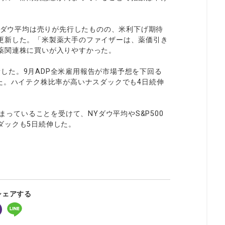
NYダウ平均は売りが先行したものの、米利下げ期待
更新した。「米製薬大手のファイザーは、薬価引き
薬関連株に買いが入りやすかった。
更新した。9月ADP全米雇用報告が市場予想を下回る
た。ハイテク株比率が高いナスダックでも4日続伸
まっていることを受けて、NYダウ平均やS&P500
ダックも5日続伸した。
シェアする