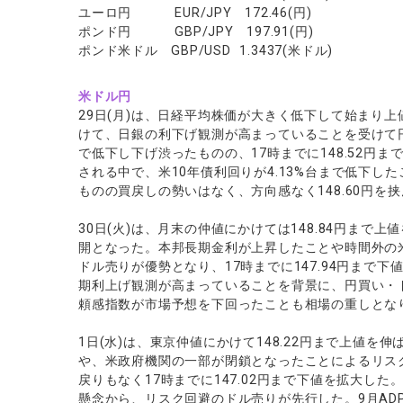
ソフトコモデ
ユーロ円 EUR/JPY 172.46(円)
ポンド円 GBP/JPY 197.91(円)
バトルCFD
ポンド米ドル GBP/USD 1.3437(米ドル)
米ドル円
29日(月)は、日経平均株価が大きく低下して始まり
けて、日銀の利下げ観測が高まっていることを受けて円買
で低下し下げ渋ったものの、17時までに148.52円
される中で、米10年債利回りが4.13%台まで低下した
ものの買戻しの勢いはなく、方向感なく148.60円を
30日(火)は、月末の仲値にかけては148.84円ま
開となった。本邦長期金利が上昇したことや時間外の
ドル売りが優勢となり、17時までに147.94円まで
期利上げ観測が高まっていることを背景に、円買い・
頼感指数が市場予想を下回ったことも相場の重しとなり
1日(水)は、東京仲値にかけて148.22円まで上値
や、米政府機関の一部が閉鎖となったことによるリス
戻りもなく17時までに147.02円まで下値を拡大し
懸念から、リスク回避のドル売りが先行した。9月AD