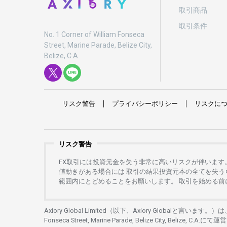
取引商品
取引条件
No. 1 Corner of William Fonseca
Street, Marine Parade, Belize City,
Belize, C.A.
リスク
警告
プライバシーポリシー
リスクに
リスク警告
FX
取引には
投資元金を
失う
非常に
高い
リスクが
伴います
値動きがある
場合には
取引の
結果投資元本の
全てを
失う
範囲内にとどめることを
お
願いします
。
取引を
始める
前
Axiory Global Limited（以下、Axiory Globalと言います。）
Fonseca Street, Marine Parade, Belize City, Belize, C.A.にて
運営