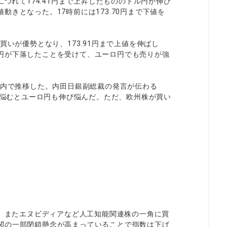
につれて174.41円まで上昇したもののドル円が伸び
きとなった。17時前には173.70円まで下値を
買いが優勢となり、173.91円まで上値を伸ばし
円が下落したことを受けて、ユーロ円でも売りが強
ジ内で推移した。内田日銀副総裁の発言が伝わる
伸び悩むとユーロ円も伸び悩んだ。ただ、欧州株が買い
た。またエヌビディアなど人工知能関連株の一角に買
関の一部閉鎖懸念が高まっていることで指数は下げ