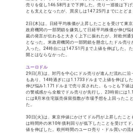
売りを促し146.58円まで下押した。売り一巡後は下
とも支えとなったが、買戻しは147.25円までにとど
2日(木)は、日経平均株価が上昇したことを受けて東京
政府機関の一部閉鎖を嫌気して日経平均株価が伸び悩む
裁の発言が伝わると大きく上下に振れたが、対欧州通
となった。米政府機関の一部閉鎖を懸念したドル売り
入った。24時台には147.51円まで上値を伸ばした
開とはならなかった。
ユーロドル
29日(月)は、対円を中心にドル売りが進んだ流れに
もあり、14時過ぎには1.1733ドルまで上値を伸ば
伸び悩み1.171ドルまで売り戻された。もっとも下
の警戒感から全般でドル売りが先行し、23時前には1.
には8月米住宅販売保留指数が市場予想を上回ったことも
た。
30日(火)は、東京仲値にかけてドル円が上昇したこと
は時間外の米10年債利回りが低下したことを受けてドル
値を伸ばした。欧州時間のユーロ売り・ドル買いの流れを