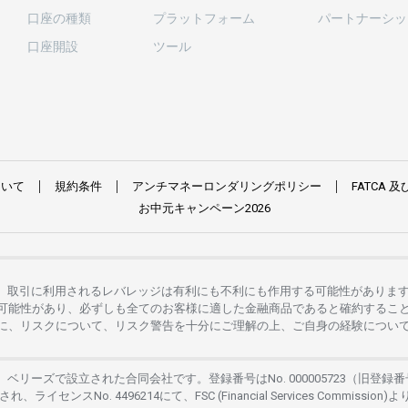
口座の
種類
プラットフォーム
パートナーシッ
口座開設
ツール
ついて
規約条件
アンチマネーロンダリングポリシー
FATCA
及
お
中元
キャンペーン
2026
。
取引に
利用さ
れる
レバレッジは
有利にも
不利にも
作用する
可能性がありま
可能性があり、
必ずしも
全てのお
客様に
適した
金融商品であると
確約するこ
に、リスクについて、
リスク
警告を
十分に
ご
理解の
上、
ご
自身の
経験につい
は、
ベリーズで
設立さ
れた
合同会社です。
登録番号は
No. 000005723（旧登録番
さ
れ、
ライセンス
No. 4496214
にて、FSC (Financial Services Commission)よ