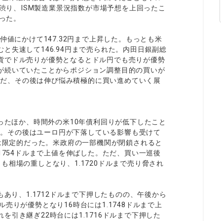
げ渋り、ISM製造業景況指数が市場予想を上回ったこ
まった。
仲値にかけて147.32円まで上昇した。もっとも米
と失速して146.94円まで売られた。内田日銀副総
貨でドル売りが優勢となるとドル円でも売りが優勢
が続いていたことからポジション調整目的の買いが
。ただ、その後は伸び悩み積極的に買い進めていく展
沿ったほか、時間外の米10年債利回りが低下したこと
した。その後はユーロ円が下落している影響も受けて
値は限定的だった。米政府の一部機関が閉鎖されると
1754ドルまで上値を伸ばした。ただ、買い一巡後
相場の重しとなり、1.1720ドルまで売り脅され
もあり、1.1712ドルまで下押したものの、午後から
売りが優勢となり16時台には1.1748ドルまで上
引き継ぎ22時台には1.1716ドルまで下押した