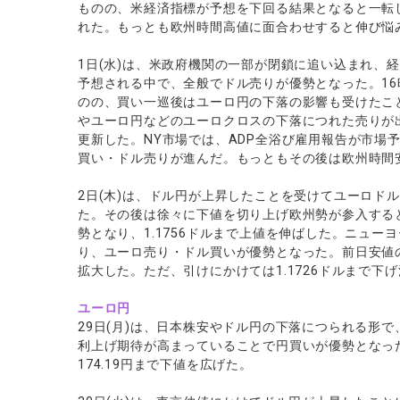
ものの、米経済指標が予想を下回る結果となると一転し
れた。もっとも欧州時間高値に面合わせすると伸び悩
1日(水)は、米政府機関の一部が閉鎖に追い込まれ、
予想される中で、全般でドル売りが優勢となった。16時
のの、買い一巡後はユーロ円の下落の影響も受けたこと
やユーロ円などのユーロクロスの下落につれた売りが出
更新した。NY市場では、ADP全浴び雇用報告が市場予
買い・ドル売りが進んだ。もっともその後は欧州時間
2日(木)は、ドル円が上昇したことを受けてユーロドル
た。その後は徐々に下値を切り上げ欧州勢が参入する
勢となり、1.1756ドルまで上値を伸ばした。ニュ
り、ユーロ売り・ドル買いが優勢となった。前日安値の1.
拡大した。ただ、引けにかけては1.1726ドルまで下
ユーロ円
29日(月)は、日本株安やドル円の下落につられる形
利上げ期待が高まっていることで円買いが優勢となっ
174.19円まで下値を広げた。