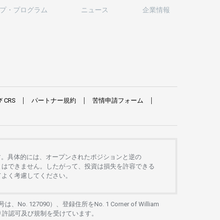
プ
・
プログラム
ニュース
企業情報
び
CRS
パートナー
規約
苦情申請
フォーム
す。
具体的には、
オープンさ
れた
ポジションと
逆の
とは
できません。したがって、
投資は
損失を
許容できる
て
よく
考慮してください。
号は、No. 127090）、
登録住所を
No. 1 Corner of William
り
許認可及び
規制を
受けています。