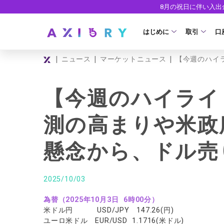
8月の祝日に伴い入
はじめに
取引
口
|
|
|
ニュース
マーケットニュース
【今週のハイ
取引商品
はじめに
ライセンス
FX（通貨ペ
口
【今週のハイライ
安全性
現物株式
法
測の高まりや米政
ETF
ゼ
懸念から、ドル売
株式CFD
デ
株価指数CF
ウ
2025/10/03
エネルギーC
為替（2025年10月3日 6時00分）
貴金属CFD
米ドル円 USD/JPY 147.26(円)
ユーロ米ドル EUR/USD 1.1716(米ドル)