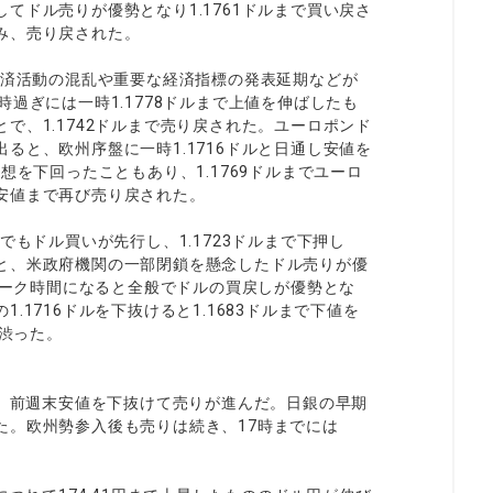
てドル売りが優勢となり1.1761ドルまで買い戻さ
み、売り戻された。
経済活動の混乱や重要な経済指標の発表延期などが
過ぎには一時1.1778ドルまで上値を伸ばしたも
で、1.1742ドルまで売り戻された。ユーロポンド
ると、欧州序盤に一時1.1716ドルと日通し安値を
想を下回ったこともあり、1.1769ドルまでユーロ
安値まで再び売り戻された。
でもドル買いが先行し、1.1723ドルまで下押し
と、米政府機関の一部閉鎖を懸念したドル売りが優
ーヨーク時間になると全般でドルの買戻しが優勢とな
1716ドルを下抜けると1.1683ドルまで下値を
げ渋った。
で、前週末安値を下抜けて売りが進んだ。日銀の早期
た。欧州勢参入後も売りは続き、17時までには