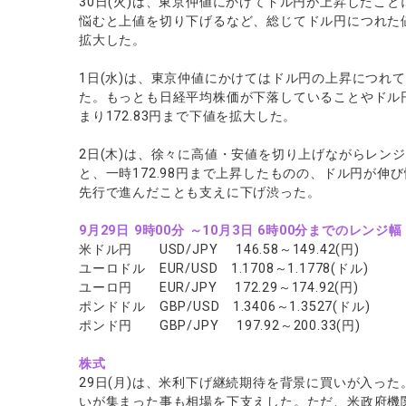
30日(火)は、東京仲値にかけてドル円が上昇したこと
悩むと上値を切り下げるなど、総じてドル円につれた値動
拡大した。
1日(水)は、東京仲値にかけてはドル円の上昇につれて
た。もっとも日経平均株価が下落していることやドル
まり172.83円まで下値を拡大した。
2日(木)は、徐々に高値・安値を切り上げながらレン
と、一時172.98円まで上昇したものの、ドル円が
先行で進んだことも支えに下げ渋った。
9
月29日 9時00分 ～10月3日 6時00分までのレンジ幅
米ドル円 USD/JPY 146.58～149.42(円)
ユーロドル EUR/USD 1.1708～1.1778(ドル)
ユーロ円 EUR/JPY 172.29～174.92(円)
ポンドドル GBP/USD 1.3406～1.3527(ドル)
ポンド円 GBP/JPY 197.92～200.33(円)
株式
29日(月)は、米利下げ継続期待を背景に買いが入っ
いが集まった事も相場を下支えした。ただ、米政府機