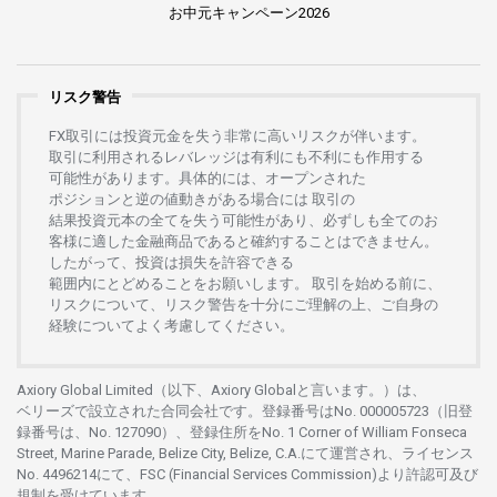
お
中元
キャンペーン
2026
リスク警告
FX
取引には
投資元金を
失う
非常に
高い
リスクが
伴います。
取引に
利用さ
れる
レバレッジは
有利にも
不利にも
作用する
可能性があります。
具体的には、
オープンさ
れた
ポジションと
逆の
値動きがある
場合には
取引の
結果投資元本の
全てを
失う
可能性があり、
必ずしも
全てのお
客様に
適した
金融商品であると
確約することは
できません。
したがって、
投資は
損失を
許容できる
範囲内にとどめることを
お
願いします
。
取引を
始める
前に、
リスクについて、
リスク
警告を
十分に
ご
理解の
上、
ご
自身の
経験について
よく
考慮してください。
Axiory Global Limited（以下、Axiory Globalと言います。）は、
ベリーズで
設立さ
れた
合同会社です。
登録番号は
No. 000005723（旧登
録番号は、No. 127090）、
登録住所を
No. 1 Corner of William Fonseca
Street, Marine Parade, Belize City, Belize, C.A.にて
運営さ
れ、
ライセンス
No. 4496214
にて、FSC (Financial Services Commission)より
許認可及び
規制を
受けています。