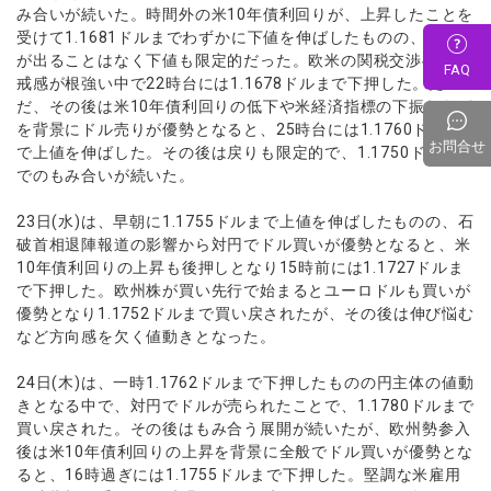
み合いが続いた。時間外の米10年債利回りが、上昇したことを
受けて1.1681ドルまでわずかに下値を伸ばしたものの、方向感
が出ることはなく下値も限定的だった。欧米の関税交渉への警
FAQ
戒感が根強い中で22時台には1.1678ドルまで下押した。た
だ、その後は米10年債利回りの低下や米経済指標の下振れなど
を背景にドル売りが優勢となると、25時台には1.1760ドルま
お問合せ
で上値を伸ばした。その後は戻りも限定的で、1.1750ドル前後
でのもみ合いが続いた。
23日(水)は、早朝に1.1755ドルまで上値を伸ばしたものの、石
破首相退陣報道の影響から対円でドル買いが優勢となると、米
10年債利回りの上昇も後押しとなり15時前には1.1727ドルま
で下押した。欧州株が買い先行で始まるとユーロドルも買いが
優勢となり1.1752ドルまで買い戻されたが、その後は伸び悩む
など方向感を欠く値動きとなった。
24日(木)は、一時1.1762ドルまで下押したものの円主体の値動
きとなる中で、対円でドルが売られたことで、1.1780ドルまで
買い戻された。その後はもみ合う展開が続いたが、欧州勢参入
後は米10年債利回りの上昇を背景に全般でドル買いが優勢とな
ると、16時過ぎには1.1755ドルまで下押した。堅調な米雇用