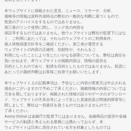
本
ウェブサイトに
掲載さ
れた
意見、ニュース、リサーチ、分析、
価格等の
情報は
資料作成時点の
弊社の
一般的な
判断に
基づくもので、
投資の
アドバイスを
するもの
では
ありません。
第三者の
リンク
使用に
関し、
リンク
先の
内容を
保証等するものではありません。
他
ウェブサイトは
弊社の
監督下にはな
く、
ご
利用に
あたっては、
それらの
ウェブサイトの
ご
利用条件、
個人情報保護方針等を
ご
確認ください。
第三者が
運営する
ウェブサイトの
内容の
正確性、信頼性や、それらをご
利用になったことにより
生じたいかな
る
損害についても、
弊社は
責任を
負いかね
ます。
本
ウェブサイトの
掲載内容は、
情報の
提供を
目的としたもの
であり、
勧誘を
目的としたもの
では
ありません。
投資に
あたっての
最終判断は
お
客様ご
自身でお
願いいたします。
本
ウェブサイト
上の
記載事項は、
予告なしに
内容が
変更又は
中止さ
れる
場合がございますので
予めご
了承ください。
掲載情報の
内容については
万全を
期しておりますが、
掲載さ
れた
情報の
誤りや
データの
ダウンロー
ド、
ウェブサイトの
不具合等に
よって
生じた
直接的及び
間接的障害等に
関し
まして、
弊社は
一切責任を
負うものではありませんのでご
了承ください
。
Axiory Global は
金融庁の
監督下にはありません。
金融商品の
提供や
金融
サービスの
勧誘と
考えられる
業務には
携わっておらず、
本
ウェブサイトは
日本に
居住さ
れて
いる
方を
対象としたもの
では