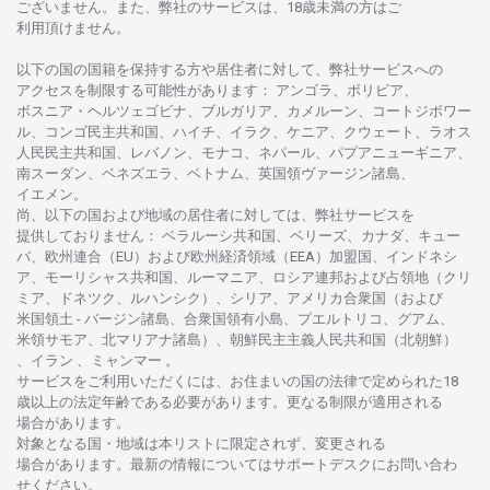
ございません。
また、
弊社の
サービスは、18
歳未満の
方は
ご
利用頂けません
。
以下の
国の
国籍を
保持する
方や
居住者に
対して、
弊社
サービスへの
アクセスを
制限する
可能性があります
： アンゴラ、ボリビア、
ボスニア
・
ヘルツェゴビナ、ブルガリア、カメルーン、コートジボワー
ル、
コンゴ
民主共和国、ハイチ、イラク、ケニア、クウェート、
ラオス
人民民主共和国、レバノン、モナコ、ネパール、パプアニューギニア、
南
スーダン、ベネズエラ、ベトナム、
英国領
ヴァージン
諸島、
イエメン。
尚、
以下の
国および
地域の
居住者に
対しては、
弊社
サービスを
提供しておりません
：
ベラルーシ
共和国、ベリーズ、カナダ、キュー
バ、
欧州連合
（EU）
および
欧州経済領域
（EEA）加盟国、インドネシ
ア、
モーリシャス
共和国、ルーマニア、
ロシア
連邦および
占領地
（クリ
ミア、ドネツク、ルハンシク）、シリア、
アメリカ
合衆国
（および
米国領土
-
バージン
諸島、合衆国領有小島、プエルトリコ、グアム、
米領
サモア、
北
マリアナ
諸島）、
朝鮮民主主義人民共和国
（北朝鮮）
、イラン 、ミャンマー 。
サービスを
ご
利用いただくには、お
住まいの
国の
法律で
定められた
18
歳以上の
法定年齢である
必要があります。
更な
る
制限が
適用さ
れる
場合があります。
対象となる
国
・
地域は
本
リストに
限定さ
れず、
変更さ
れる
場合があります。
最新の
情報については
サポートデスクに
お
問い
合わ
せくださ
い。