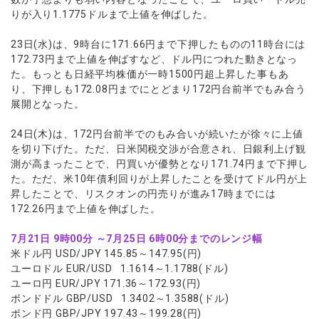
りが入り1.1775ドルまで上値を伸ばした。
23日(水)は、9時台に171.66円まで下押したものの11時台には
172.73円まで上値を伸ばすなど、ドル円につれた動きとなっ
た。もっとも日経平均株価が一時1500円超上昇した事もあ
り、下押しも172.08円までにとどまり172円台前半でもみ合う
展開となった。
24日(木)は、172円台前半でのもみ合いが続いたが徐々に上値
を切り下げた。ただ、日米関税交渉が合意され、日銀利上げ観
測が高まったことで、円買いが優勢となり171.74円まで下押し
た。ただ、米10年債利回りが上昇したことを受けてドル円が上
昇したことで、リスクオンの円売りが進み17時までには
172.26円まで上値を伸ばした。
7月21日 9時00分 ～7月25日 6時00分までのレンジ幅
米ドル円 USD/JPY 145.85～147.95(円)
ユーロドル EUR/USD 1.1614～1.1788(ドル)
ユーロ円 EUR/JPY 171.36～172.93(円)
ポンドドル GBP/USD 1.3402～1.3588(ドル)
ポンド円 GBP/JPY 197.43～199.28(円)