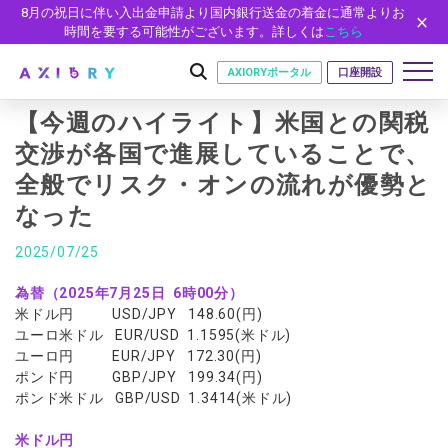
8月の祝日に伴い入出金申請より国内銀行送金の着金に通常よりお
時間を要する可能性がございます。詳しくは
こちら
AXIORYポータル
口座開設
【今週のハイライト】米国との関税
交渉が各国で進展していることで、
全般でリスク・オンの流れが優勢と
はじめに
なった
はじめに
取引
ライセンス
2025/07/25
取引商品
取引条件
口座
安全性
為替（2025年7月25日 6時00分）
FX（通貨ペア）
スプレッド・手数料
口座の種類
口座開設
プラットフォーム
米ドル円 USD/JPY 148.60(円)
現物株式
ゼロカットとロスカット
ユーロ米ドル EUR/USD 1.1595(米ドル)
口座タイプ
口座開設フォーム
プラットフォーム
ツール
パートナー
ユーロ円 EUR/JPY 172.30(円)
ETF
スワップとロールオーバー
法人のお客様
必要書類
ポンド円 GBP/JPY 199.34(円)
MT5
MT4/MT5 ヒストリカルデータ
パートナーシップ・プログラム
ニュース
株式CFD
入出金方法
ゼロ口座
開設方法
ポンド米ドル GBP/USD 1.3414(米ドル)
NEW
MT4
EA(エキスパートアドバイザー)
株価指数CFD
レバレッジ
NEW
イントロデュース・パートナープログラム（IP）
ニュースリリース
会社概要
デモ口座
cTrader
カスタムインジケーター
米ドル円
エネルギーCFD
約定率
特別・VIPプログラム
NEW