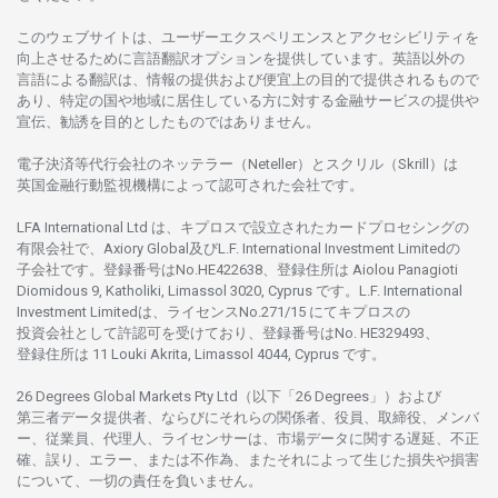
このウェブサイトは、
ユーザーエクスペリエンスと
アクセシビリティを
向上さ
せるために
言語翻訳
オプションを
提供しています。
英語以外の
言語に
よる
翻訳は、
情報の
提供および
便宜上の
目的で
提供さ
れるもの
で
あり、
特定の
国や
地域に
居住している
方に
対する
金融
サービスの
提供や
宣伝、
勧誘を
目的としたもの
では
ありません。
電子決済等代行会社の
ネッテラー
（Neteller）と
スクリル
（Skrill）は
英国金融行動監視機構に
よって
認可さ
れた
会社です。
LFA International Ltd は、
キプロスで
設立さ
れた
カードプロセシングの
有限会社で、Axiory Global
及び
L.F. International Investment Limitedの
子会社です。
登録番号は
No.HE422638、
登録住所は
Aiolou Panagioti
Diomidous 9, Katholiki, Limassol 3020, Cyprus です。L.F. International
Investment Limitedは、
ライセンス
No.271/15 にて
キプロスの
投資会社として
許認可を
受けており、
登録番号は
No. HE329493、
登録住所は
11 Louki Akrita, Limassol 4044, Cyprus です。
26 Degrees Global Markets Pty Ltd（以下「26 Degrees」）
および
第三者
データ
提供者、ならびにそれらの関係者、役員、取締役、メンバ
ー、従業員、代理人、ライセンサーは、
市場
データに
関する
遅延、不正
確、誤り、エラー、
または
不作為、
またそれに
よって
生じた
損失や
損害
について、
一切の
責任を
負いません。