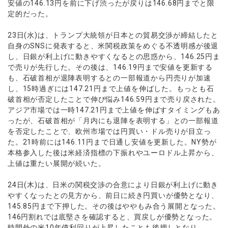
安値の146.13円を前に下げ渋ったが戻りは146.68円までと限
定的だった。
23日(水)は、トランプ大統領が日本との貿易交渉が締結したと
自身のSNSに発表すると、米関税政策をめぐる不透明感が後退
し、日銀が利上げに動きやすくなるとの思惑から、146.25円ま
で売りが先行した。その後は、146.19円まで安値を更新する
も、石破首相が退陣表明するとの一部報道から円売りが加速
し、15時過ぎには147.21円まで上値を伸ばした。もっとも石
破首相が否定したことで伸び悩み146.59円まで売り戻された。
アジア市場では一時147.21円まで上値を伸ばすタイミングもあ
ったが、石破首相が「月内にも退陣を表明する」との一部報道
を否定したことで、欧州市場では円買い・ドル売りが目立っ
た。21時前には146.11円まで日通し安値を更新した。NY勢が
本格参入した後は米経済指標の下振れやユーロドル上昇から、
上値は重たい展開が続いた。
24日(木)は、日米の関税交渉の合意により日銀が利上げに動き
やすくなったとの見方から、前日に続き円買いが優勢となり、
145.85円まで下押した。その後はややもみ合う展開となった。
146円割れでは底堅さを確認すると、買戻しが優勢となった。
時間外の米10年債利回りが上昇したことも後押しとなり、