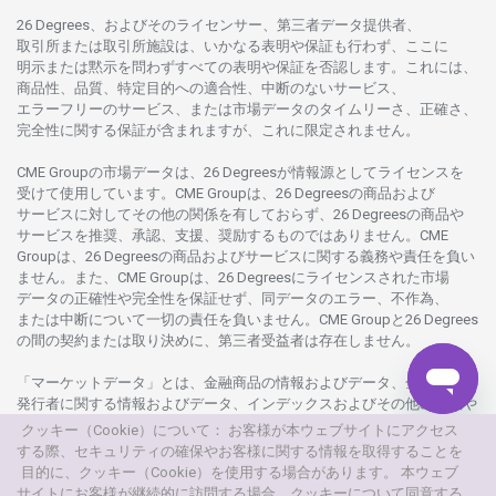
26 Degrees、
およびその
ライセンサー、
第三者
データ
提供者、
取引所または
取引所施設は、いかな
る
表明や
保証も
行わ
ず、
ここに
明示または
黙示を
問わ
ずすべての
表明や
保証を
否認し
ます。
これには、
商品性、品質、
特定目的への
適合性、
中断のない
サービス、
エラーフリーの
サービス、
または
市場
データの
タイムリーさ、正確さ、
完全性に
関する
保証が
含まれますが、これに
限定さ
れません。
CME Groupの
市場
データは、26 Degreesが
情報源として
ライセンスを
受けて
使用しています。
CME Groupは、26 Degreesの
商品および
サービスに
対してその
他の
関係を
有しておらず、26 Degreesの
商品や
サービスを
推奨、承認、支援、
奨励するものではありません。
CME
Groupは、26 Degreesの
商品および
サービスに
関する
義務や
責任を
負い
ません。また、CME Groupは、26 Degreesに
ライセンスさ
れた
市場
データの
正確性や
完全性を
保証せず、
同
データの
エラー、不作為、
または
中断について
一切の
責任を
負いません。
CME Groupと26 Degrees
の
間の
契約または
取り
決めに、
第三者受益者は
存在し
ません。
「マーケットデータ」とは、
金融商品の
情報および
データ、
金融商品の
発行者に
関する
情報および
データ、
インデックスおよびその
他の
情報や
データを
指し、26 Degreesまたは26 Degrees
グループ
会社が
提供する
クッキー（Cookie）について： お客様が本ウェブサイトにアクセス
製品や
サービスの
一部として、
更新頻度を
問わ
ず
提供さ
れるものを
する際、セキュリティの確保やお客様に関する情報を取得することを
意味し
ます。
目的に、クッキー（Cookie）を使用する場合があります。 本ウェブ
サイトにお客様が継続的に訪問する場合、クッキーについて同意する