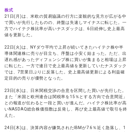
株式
21日(月)は、米欧の貿易協議の行方に楽観的な見方が広がる中
で買いが先行したものの、終盤は失速しマイナスに転じた。一
方でハイテク株比率が高いナスダックは、6日続伸し史上最高
値を更新した。
22日(火)は、NYダウ平均で上昇が続いてきたハイテク株や半
導体関連株に売りが目立ち、序盤は小安く始まった。ただ、出
遅れ感があったディフェンシブ株に買いが集まると相場は上昇
に転じた。一方で連日で史上最高値を更新していたナスダック
では、7営業日ぶりに反落した。史上最高値更新による利益確
定目的の売りが優勢となった。
23日(水)は、日米関税交渉の合意を区間した買いが先行した。
また「米国と欧州連合は関税率を15％とする方向で合意間近」
との報道が伝わると一段と買いが進んだ。ハイテク株比率が高
いNASDAQ総合株価指数は反発し、再び史上最高値で取引を終
えた。
24日(木)は、決算内容が嫌気されたIBMが7.6％近く急落し、1