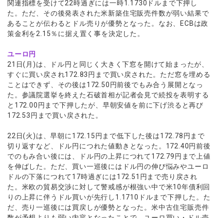
関連指標を受けて22時過ぎには一時1.1730ドルまで下押し
た。ただ、その後発表された米新築住宅販売件数が弱い結果で
あることが伝わるとドル売りが優勢となった。なお、ECBは政
策金利を2.15％に据え置く事を決定した。
ユーロ円
21日(月)は、ドル円と同じく大きく下窓を開けて始まったが、
すぐに買い戻され172.83円まで買い戻された。ただ窓を埋める
ことはできず、その後は172.50円前後でもみ合う展開となっ
た。参議院選挙を終えた石破首相が記者会見で続投を表明する
と172.00円まで下押したが、早朝安値を前に下げ渋ると再び
172.53円まで買い戻された。
22日(火)は、早朝に172.15円まで低下した後は172.78円まで
切り返すなど、ドル円につれた値動きとなった。172.40円前後
でのもみ合い後には、ドル円の上昇につれて172.79円まで上値
を伸ばした。ただ、買い一巡後にはドル円の伸び悩みやユーロ
ドルの下落につれて17時過ぎには172.51円まで売り戻され
た。米欧の貿易交渉に対して警戒感が根強い中で米10年債利回
りの上昇に伴うドル買いが先行し1.1710ドルまで下押した。た
だ、売り一巡後には買戻しが優勢となった。米中古住宅販売件
数が予想よりも弱い内容となったことで、ユーロ買い・ドル売