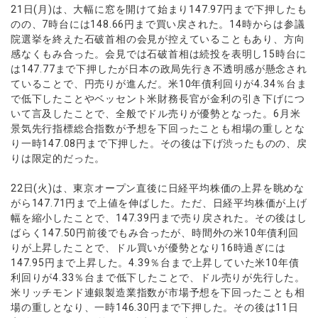
ウォレット口座
お知らせ
企業情報
NEW
21日(月)は、大幅に窓を開けて始まり147.97円まで下押したも
AXIORYアプリ
日本時間表示インジケータ
貴金属CFD
取引時間
のの、7時台には148.66円まで買い戻された。14時からは参議
マーケットニュース
ストライク インジケータ
会社概要
ソフトコモディティCFD
院選挙を終えた石破首相の会見が控えていることもあり、方向
取引計算シミュレーター
AXIORYポータル
NEW
English
コーポレートニュース
MQLシグナル
感なくもみ合った。会見では石破首相は続投を表明し15時台に
NEW
役員紹介
バトルCFD
注文執行ポリシー
日本語
口座開設する
は147.77まで下押したが日本の政局先行き不透明感が懸念され
キャンペーン
通貨インデックス
お問合せ
経済指標・予測カレンダー
ていることで、円売りが進んだ。米10年債利回りが4.34％台ま
عربى
トレードガイド
NEW
よくあるご質問
で低下したことやベッセント米財務長官が金利の引き下げにつ
休眠口座と凍結口座
デモ口座を開設する
Русский
いて言及したことで、全般でドル売りが優勢となった。6月米
Español
景気先行指標総合指数が予想を下回ったことも相場の重しとな
法人のお客様は
こちら
り一時147.08円まで下押した。その後は下げ渋ったものの、戻
ไทย
りは限定的だった。
Tiếng Việt
22日(火)は、東京オープン直後に日経平均株価の上昇を眺めな
がら147.71円まで上値を伸ばした。ただ、日経平均株価が上げ
幅を縮小したことで、147.39円まで売り戻された。その後はし
ばらく147.50円前後でもみ合ったが、時間外の米10年債利回
りが上昇したことで、ドル買いが優勢となり16時過ぎには
147.95円まで上昇した。4.39％台まで上昇していた米10年債
利回りが4.33％台まで低下したことで、ドル売りが先行した。
米リッチモンド連銀製造業指数が市場予想を下回ったことも相
場の重しとなり、一時146.30円まで下押した。その後は11日