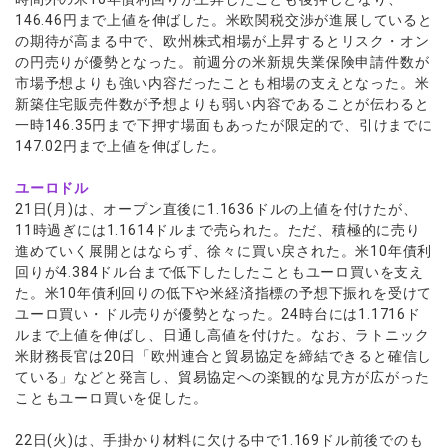
146.46円まで上値を伸ばした。米欧関税交渉が進展していると
の期待が高まる中で、欧州株式相場が上昇するとリスク・オン
の円売りが優勢となった。前週分の米新規失業保険申請件数が
市場予想よりも強い内容だったことも相場の支えとなった。米
新築住宅販売件数が予想よりも弱い内容であることが伝わると
一時146.35円まで下押す場面もあったが限定的で、引けまでに
147.02円まで上値を伸ばした。
ユーロドル
21日(月)は、オープン直後に1.1636ドルの上値を付けたが、
11時過ぎには1.1614ドルまで売られた。ただ、積極的に売り
進めていく展開とはならず、徐々に買い戻された。米10年債利
回りが4.384ドル台まで低下したしたこともユーロ買いを支え
た。米10年債利回りの低下や米経済指標の予想下振れを受けて
ユーロ買い・ドル売りが優勢となった。24時台には1.1716ド
ルまで上値を伸ばし、日通し高値を付けた。なお、ラトニック
米財務長官は20日「欧州連合と貿易協定を締結できると確信し
ている」などと発言し、貿易協定への楽観的な見方が広がった
こともユーロ買いを促した。
22日(火)は、手掛かり材料に欠ける中で1.169ドル前後でのも