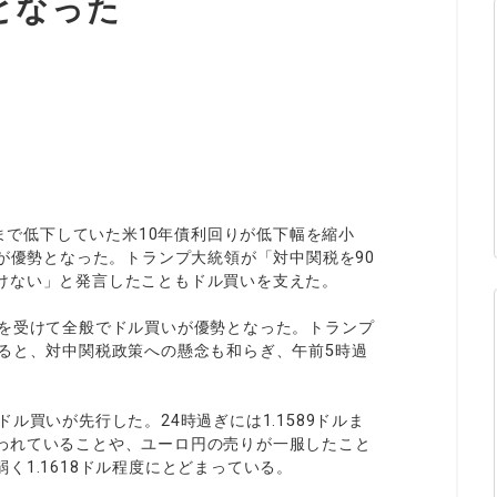
となった
ィティCFD
NEW
取引計算シミュレーター
注文執行ポリシー
経済指標・予測カレンダー
休眠口座と凍結口座
度まで低下していた米10年債利回りが低下幅を縮小
いが優勢となった。トランプ大統領が「対中関税を90
けない」と発言したこともドル買いを支えた。
とを受けて全般でドル買いが優勢となった。トランプ
ると、対中関税政策への懸念も和らぎ、午前5時過
ル買いが先行した。24時過ぎには1.1589ドルま
われていることや、ユーロ円の売りが一服したこと
く1.1618ドル程度にとどまっている。