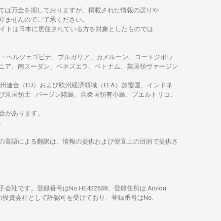
ては
万全を
期しておりますが、
掲載さ
れた
情報の
誤りや
りませんのでご
了承ください
。
イトは
日本に
居住さ
れて
いる
方を
対象としたもの
では
・
ヘルツェゴビナ、ブルガリア、カメルーン、コートジボワ
ニア、
南
スーダン、ベネズエラ、ベトナム、
英国領
ヴァージン
州連合
（EU）
および
欧州経済領域
（EEA）加盟国、インドネ
び
米国領土
-
バージン
諸島、合衆国領有小島、プエルトリコ、
合があります。
。
の
言語に
よる
翻訳は、
情報の
提供および
便宜上の
目的で
提供さ
子会社です。
登録番号は
No.HE422638、
登録住所は
Aiolou
の
投資会社として
許認可を
受けており、
登録番号は
No.