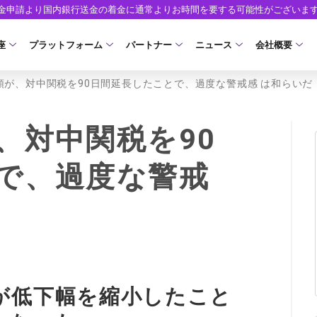
出金申請より国内銀行送金の着金に通常よりお時間を要する可能性がございま
座
プラットフォーム
パートナー
ニュース
会社概要
領が、対中関税を90日間延長したことで、過度な警戒感 は和らいだ
口座の種類
プラットフォーム
パートナーシップ・プログラム
取引条件
口座開設
ツール
ニュースリリース
企業情報
ア）
座タイプ
MT5
イントロデュース・パートナープログラム（I
スプレッド・手数料
口座開設フォーム
MT4/MT5 ヒストリカルデータ
お知らせ
会社概要
、対中関税を90
人のお客様
MT4
特別・VIPプログラム
ゼロカットとロスカット
必要書類
EA(エキスパートアドバイザー)
マーケットニュース
役員紹介
NEW
で、過度な警戒
ロ口座
cTrader
スワップとロールオーバー
開設方法
カスタムインジケーター
コーポレートニュース
お問合せ
NEW
AXIORYアプリ
入出金方法
日本時間表示インジケータ
キャンペーン
よくあるご質
モ口座
D
レバレッジ
ストライク インジケータ
トレードガイド
ォレット口座
NEW
NEW
NEW
AXIORYポータル
FD
MQLシグナル
約定率
NEW
が低下幅を縮小したこと
取引時間
通貨インデックス