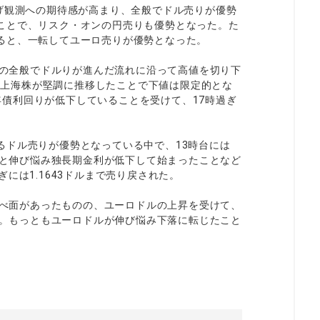
げ観測への期待感が高まり、全般でドル売りが優勢
ことで、リスク・オンの円売りも優勢となった。た
ると、一転してユーロ売りが優勢となった。
ものの全般でドルりが進んだ流れに沿って高値を切り下
株や上海株が堅調に推移したことで下値は限定的とな
0年債利回りが低下していることを受けて、17時過ぎ
るドル売りが優勢となっている中で、13時台には
すると伸び悩み独長期金利が低下して始まったことなど
には1.1643ドルまで売り戻された。
押すべ面があったものの、ユーロドルの上昇を受けて、
した。もっともユーロドルが伸び悩み下落に転じたこと