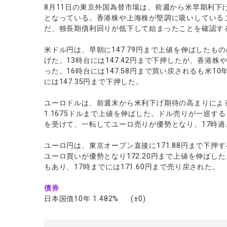
8月11日の東京外国為替市場は、前週から米早期利下
となっている。香港株や上海株が堅調に吸いしている
だ、独長期債利回りが低下して始まったことを確認す
米ドル円は、早朝に147.79円まで上値を伸ばした
げた。13時台には147.42円まで下押したが、香港
った。16時台には147.58円まで買い戻されるも米1
には147.35円まで下押した。
ユーロドルは、前週末から米利下げ期待の高まりによ
1.1675ドルまで上値を伸ばした。ドル売りが一巡
を受けて、一転してユーロ売りが優勢となり、17時過ぎ
ユーロ円は、東京オープン直後に171.88円まで下
ユーロ買いが優勢となり172.20円まで上値を伸ば
もあり、17時までには171.60円まで売り戻された。
債券
日本国債10年 1.482% (±0)