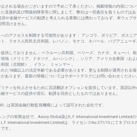
中止さ
れる
場合がございますので
予めご
了承ください。
掲載情報の
内容につい
じた
直接的及び
間接的障害等に
関し
まして、
弊社は
一切責任を
負うものではあ
提供や
金融
サービスの
勧誘と
考えられる
業務には
携わっておらず、
本
ウェブサ
利用頂けません
。
スへの
アクセスを
制限する
可能性があります
： アンゴラ、ボリビア、
ボスニア
ート、
ラオス
人民民主共和国、レバノン、モナコ、ネパール、パプアニューギ
を
提供しておりません
：
ベラルーシ
共和国、ベリーズ、カナダ、キューバ、
欧
占領地
（クリミア、ドネツク、ルハンシク）、シリア、
アメリカ
合衆国
（およ
共和国
（北朝鮮） 、イラン 、ミャンマー 。
られた
18
歳以上の
法定年齢である
必要があります。
更な
る
制限が
適用さ
れる
場
合があります。
最新の
情報については
サポートデスクに
お
問い
合わ
せくださ
い
ビリティを
向上さ
せるために
言語翻訳
オプションを
提供しています。
英語以外
金融
サービスの
提供や
宣伝、
勧誘を
目的としたもの
では
ありません。
ill）は
英国金融行動監視機構に
よって
認可さ
れた
会社です。
シングの
有限会社で、Axiory Global
及び
L.F. International Investment Limitedの
L.F. International Investment Limitedは、
ライセンス
No.271/15 にて
キプロス
rus です。