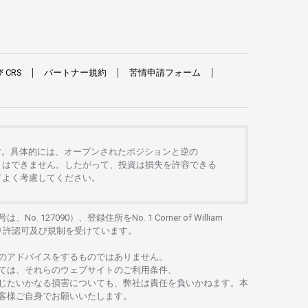
び
CRS
パートナー
規約
苦情申請
フォーム
す。
具体的には、
オープンさ
れた
ポジションと
逆の
とは
できません。したがって、
投資は
損失を
許容できる
て
よく
考慮してください。
号は、No. 127090）、
登録住所を
No. 1 Corner of William
り
許認可及び
規制を
受けています。
の
アドバイスを
するもの
では
ありません。
ては、
それらの
ウェブサイトの
ご
利用条件、
じたいかな
る
損害についても、
弊社は
責任を
負いかね
ます。
本
客様ご
自身でお
願いいたします。