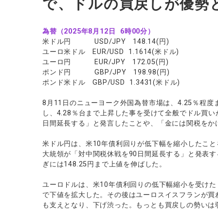
で、ドルの買戻しが優勢
ソフトコモデ
バトルCFD
為替（2025年8月12日 6時00分）
米ドル円 USD/JPY 148.14(円)
ユーロ米ドル EUR/USD 1.1614(米ドル)
ユーロ円 EUR/JPY 172.05(円)
ポンド円 GBP/JPY 198.98(円)
ポンド米ドル GBP/USD 1.3431(米ドル)
8月11日のニューヨーク外国為替市場は、4.25％程
し、4.28％台まで上昇した事を受けて全般でドル買
日間延長する」と発言したことや、「金には関税をか
米ドル円は、米10年債利回りが低下幅を縮小したこ
大統領が「対中関税休戦を90日間延長する」と発表す
ぎには148.25円まで上値を伸ばした。
ユーロドルは、米10年債利回りの低下幅縮小を受けたド
で下値を拡大した。その後はユーロスイスフランが買
も支えとなり、下げ渋った。もっとも買戻しの勢いは弱