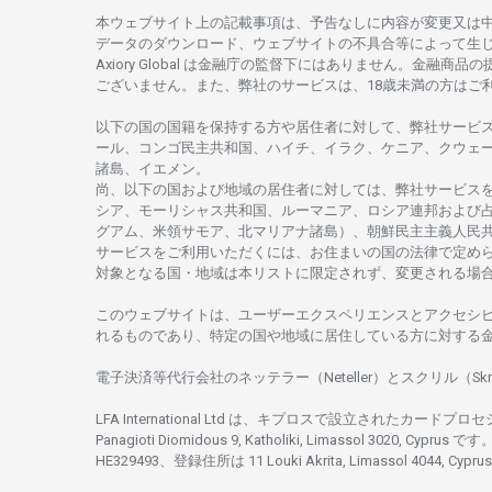
本
ウェブサイト
上の
記載事項は、
予告なしに
内容が
変更又は
データの
ダウンロード、
ウェブサイトの
不具合等に
よって
生
Axiory Global は
金融庁の
監督下にはありません。
金融商品の
ございません。
また、
弊社の
サービスは、18
歳未満の
方は
ご
以下の
国の
国籍を
保持する
方や
居住者に
対して、
弊社
サービ
ール、
コンゴ
民主共和国、ハイチ、イラク、ケニア、クウェ
諸島、
イエメン。
尚、
以下の
国および
地域の
居住者に
対しては、
弊社
サービス
シア、
モーリシャス
共和国、ルーマニア、
ロシア
連邦および
グアム、
米領
サモア、
北
マリアナ
諸島）、
朝鮮民主主義人民
サービスを
ご
利用いただくには、お
住まいの
国の
法律で
定め
対象となる
国
・
地域は
本
リストに
限定さ
れず、
変更さ
れる
場
このウェブサイトは、
ユーザーエクスペリエンスと
アクセシ
れるもの
であり、
特定の
国や
地域に
居住している
方に
対する
電子決済等代行会社の
ネッテラー
（Neteller）と
スクリル
（Skr
LFA International Ltd は、
キプロスで
設立さ
れた
カードプロセ
Panagioti Diomidous 9, Katholiki, Limassol 3020, Cyprus です。
HE329493、
登録住所は
11 Louki Akrita, Limassol 4044, Cyp