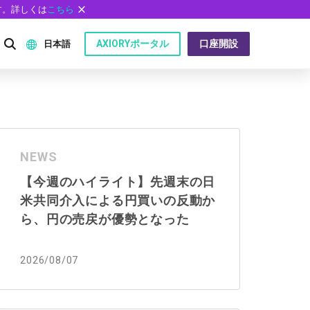
す。詳しくは
こちら
AXIORYポータル
口座開設
日本語
English
P）
日本語
NEWS
عربى
【今週のハイライト】先週末の日
Русский
米共同介入による円買いの反動か
問
Español
ら、円の売戻が優勢となった
ไทย
2026/08/07
Tiếng Việt