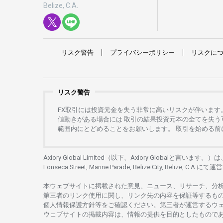
Belize, C.A.
リスク
警告
プライバシーポリシー
リスクに
リスク警告
FX
取引には
投資元金を
失う
非常に
高い
リスクが
伴います
値動きがある
場合には
取引の
結果投資元本の
全てを
失う
範囲内にとどめることを
お
願いします
。
取引を
始める
前
Axiory Global Limited（以下、Axiory Globalと言います。）
Fonseca Street, Marine Parade, Belize City, Belize, C.A.にて
運営
本
ウェブサイトに
掲載さ
れた
意見、ニュース、リサーチ、分
第三者の
リンク
使用に
関し、
リンク
先の
内容を
保証等するも
個人情報保護方針等を
ご
確認ください。
第三者が
運営する
ウ
ウェブサイトの
掲載内容は、
情報の
提供を
目的としたもの
で