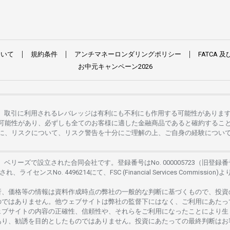
ついて
規約条件
アンチマネーロンダリングポリシー
FATCA
及
お
中元
キャンペーン
2026
。
取引に
利用さ
れる
レバレッジは
有利にも
不利にも
作用する
可能性がありま
可能性があり、
必ずしも
全てのお
客様に
適した
金融商品であると
確約するこ
に、リスクについて、
リスク
警告を
十分に
ご
理解の
上、
ご
自身の
経験につい
は、
ベリーズで
設立さ
れた
合同会社です。
登録番号は
No. 000005723（旧登録番
さ
れ、
ライセンス
No. 4496214
にて、FSC (Financial Services Commission)よ
析、
価格等の
情報は
資料作成時点の
弊社の
一般的な
判断に
基づくもので、
投資
のではありません。
他
ウェブサイトは
弊社の
監督下にはな
く、
ご
利用に
あたっ
ェブサイトの
内容の
正確性、信頼性や、それらをご
利用になったことにより
生
あり、
勧誘を
目的としたもの
では
ありません。
投資に
あたっての
最終判断は
お