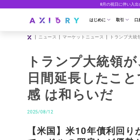
8月の祝日に伴い入
はじめに
取引
口
|
|
|
ニュース
マーケットニュース
トランプ大統
取引商品
はじめに
ライセンス
FX（通貨ペ
口
トランプ大統領が
安全性
現物株式
法
日間延長したこと
ETF
ゼ
感 は和らいだ
株式CFD
デ
株価指数CF
ウ
2025/08/12
エネルギーC
【米国】米10年債利回り
貴金属CFD