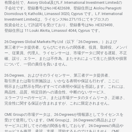
有限会社で、Axiory Global
及び
L.F. International Investment Limitedの
子会社です。
登録番号は
No.HE422638、
登録住所は
Aiolou Panagioti
Diomidous 9, Katholiki, Limassol 3020, Cyprus です。L.F. International
Investment Limitedは、
ライセンス
No.271/15 にて
キプロスの
投資会社として
許認可を
受けており、
登録番号は
No. HE329493、
登録住所は
11 Louki Akrita, Limassol 4044, Cyprus です。
26 Degrees Global Markets Pty Ltd（以下「26 Degrees」）
および
第三者
データ
提供者、ならびにそれらの関係者、役員、取締役、メンバ
ー、従業員、代理人、ライセンサーは、
市場
データに
関する
遅延、不正
確、誤り、エラー、
または
不作為、
またそれに
よって
生じた
損失や
損害
について、
一切の
責任を
負いません。
26 Degrees、
およびその
ライセンサー、
第三者
データ
提供者、
取引所または
取引所施設は、いかな
る
表明や
保証も
行わ
ず、
ここに
明示または
黙示を
問わ
ずすべての
表明や
保証を
否認し
ます。
これには、
商品性、品質、
特定目的への
適合性、
中断のない
サービス、
エラーフリーの
サービス、
または
市場
データの
タイムリーさ、正確さ、
完全性に
関する
保証が
含まれますが、これに
限定さ
れません。
CME Groupの
市場
データは、26 Degreesが
情報源として
ライセンスを
受けて
使用しています。
CME Groupは、26 Degreesの
商品および
サービスに
対してその
他の
関係を
有しておらず、26 Degreesの
商品や
サービスを
推奨、承認、支援、
奨励するものではありません。
CME