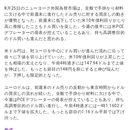
ウォレット口座
お知らせ
企業情報
NEW
AXIORYアプリ
日本時間表示インジケータ
貴金属CFD
取引時間
8月25日のニューヨーク外国為替市場は、全般で手掛かり材料
マーケットニュース
ストライク インジケータ
に欠ける中で前週末に進行したドル売りに対する買戻しの動き
会社概要
ソフトコモディティCFD
取引計算シミュレーター
AXIORYポータル
NEW
English
コーポレートニュース
が優勢となった。前週末に低下していた米10年債利回りがじり
MQLシグナル
NEW
役員紹介
バトルCFD
注文執行ポリシー
高に推移したこともドル買いを促した。今週の後半には米PCE
日本語
口座開設する
キャンペーン
通貨インデックス
お問合せ
デフレーターの発表が控えていることもあり、持ち高調整目的
経済指標・予測カレンダー
عربى
トレードガイド
NEW
のドル買いも進んだと思われる。
よくあるご質問
休眠口座と凍結口座
デモ口座を開設する
Русский
米ドル円は、対ユーロを中心にドル買いが進んだ流れに沿って
Español
法人のお客様は
こちら
徐々に下値を切り上げていった。米10年債利回りが上昇したこ
ไทย
とも相場の支えとなり、午前4時過ぎには147.94ドルまで上値
Tiếng Việt
を伸ばした。もっとも節目の148円を前にすると伸び悩んだ
が、下押しも限定的となった。
ユーロドルは、前週末のドル売りの反動から東京時間からドル
の買戻しの流れが続いた。全般で手掛かり材料に欠ける中で、
今週はPCEデフレーターの発表が控えていることもあり、持ち
高調整目的のドル買い進行し、午前4時過ぎには一時1.1602ド
ルまで下値を拡大した。もっとも節目の1.16ドル手前では下げ
渋った。