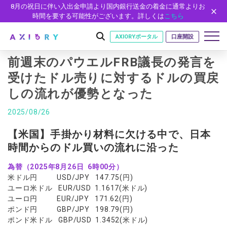
8月の祝日に伴い入出金申請より国内銀行送金の着金に通常よりお
時間を要する可能性がございます。詳しくは
こちら
AXIORYポータル
口座開設
前週末のパウエルFRB議長の発言を
受けたドル売りに対するドルの買戻
しの流れが優勢となった
はじめに
はじめに
2025/08/26
取引
ライセンス
取引商品
取引条件
【米国】手掛かり材料に欠ける中で、日本
口座
安全性
時間からのドル買いの流れに沿った
FX（通貨ペア）
スプレッド・手数料
口座の種類
口座開設
プラットフォーム
現物株式
ゼロカットとロスカット
為替（2025年8月26日 6時00分）
口座タイプ
口座開設フォーム
プラットフォーム
ツール
パートナー
米ドル円 USD/JPY 147.75(円)
ETF
スワップとロールオーバー
法人のお客様
必要書類
ユーロ米ドル EUR/USD 1.1617(米ドル)
MT5
MT4/MT5 ヒストリカルデータ
パートナーシップ・プログラム
ニュース
株式CFD
入出金方法
ユーロ円 EUR/JPY 171.62(円)
ゼロ口座
開設方法
NEW
MT4
EA(エキスパートアドバイザー)
ポンド円 GBP/JPY 198.79(円)
株価指数CFD
レバレッジ
NEW
イントロデュース・パートナープログラム（IP）
ニュースリリース
会社概要
デモ口座
ポンド米ドル GBP/USD 1.3452(米ドル)
cTrader
カスタムインジケーター
エネルギーCFD
約定率
特別・VIPプログラム
NEW