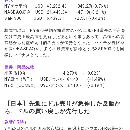
株式
NYダウ平均 USD 45,282.46 -349.27(-0.76%)
NASDAQ総合 USD 21,449.34 -47.19(-0.21%)
S&P 500 USD 6,439.31 -27.61(-0.42%)
株式市場は、NYダウ平均が前週末のパウエルFRB議長の発言を
受けて史上最高値を更新した後という事もあって、高値への警
戒感から利益確定目的の売りが優勢となった。ハイテク株比率
が高いNASDAQや、多くの投資家が指標とするS&P500でも同
様にマイナスとなった。
債券・商品先物
米国債10年 4.279% (+0.025)
NY原油（WTI） USD/バレル 64.40 (+1.48%)
NY金（COMEX） USD/オンス 3,410.7 (-0.19%)
【日本】先週にドル売りが急伸した反動か
ら、ドルの買い戻しが先行した
為替(17時）
8月25日の東京外国為替市場は、前週末にパウエルFRB議長の