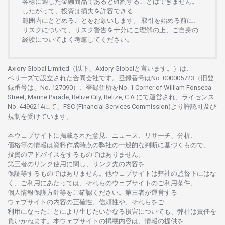
客様に
適した
金融商品であると
確約することは
できません。
したがって、
投資は
損失を
許容できる
範囲内にとどめることを
お
願いします
。
取引を
始める
前に、
リスクについて、
リスク
警告を
十分に
ご
理解の
上、
ご
自身の
経験について
よく
考慮してください。
Axiory Global Limited（以下、Axiory Globalと言います。）は、
ベリーズで
設立さ
れた
合同会社です。
登録番号は
No. 000005723（旧登
録番号は、No. 127090）、
登録住所を
No. 1 Corner of William Fonseca
Street, Marine Parade, Belize City, Belize, C.A.にて
運営さ
れ、
ライセンス
No. 4496214
にて、FSC (Financial Services Commission)より
許認可及び
規制を
受けています。
本
ウェブサイトに
掲載さ
れた
意見、ニュース、リサーチ、分析、
価格等の
情報は
資料作成時点の
弊社の
一般的な
判断に
基づくもので、
投資の
アドバイスを
するもの
では
ありません。
第三者の
リンク
使用に
関し、
リンク
先の
内容を
保証等するものではありません。
他
ウェブサイトは
弊社の
監督下にはな
く、
ご
利用に
あたっては、
それらの
ウェブサイトの
ご
利用条件、
個人情報保護方針等を
ご
確認ください。
第三者が
運営する
ウェブサイトの
内容の
正確性、信頼性や、それらをご
利用になったことにより
生じたいかな
る
損害についても、
弊社は
責任を
負いかね
ます。
本
ウェブサイトの
掲載内容は、
情報の
提供を