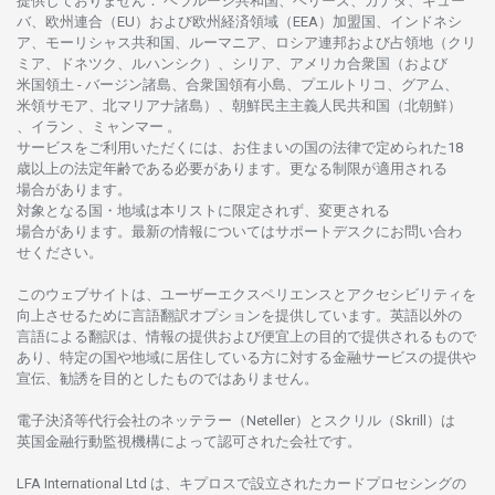
提供しておりません
：
ベラルーシ
共和国、ベリーズ、カナダ、キュー
バ、
欧州連合
（EU）
および
欧州経済領域
（EEA）加盟国、インドネシ
ア、
モーリシャス
共和国、ルーマニア、
ロシア
連邦および
占領地
（クリ
ミア、ドネツク、ルハンシク）、シリア、
アメリカ
合衆国
（および
米国領土
-
バージン
諸島、合衆国領有小島、プエルトリコ、グアム、
米領
サモア、
北
マリアナ
諸島）、
朝鮮民主主義人民共和国
（北朝鮮）
、イラン 、ミャンマー 。
サービスを
ご
利用いただくには、お
住まいの
国の
法律で
定められた
18
歳以上の
法定年齢である
必要があります。
更な
る
制限が
適用さ
れる
場合があります。
対象となる
国
・
地域は
本
リストに
限定さ
れず、
変更さ
れる
場合があります。
最新の
情報については
サポートデスクに
お
問い
合わ
せくださ
い。
このウェブサイトは、
ユーザーエクスペリエンスと
アクセシビリティを
向上さ
せるために
言語翻訳
オプションを
提供しています。
英語以外の
言語に
よる
翻訳は、
情報の
提供および
便宜上の
目的で
提供さ
れるもの
で
あり、
特定の
国や
地域に
居住している
方に
対する
金融
サービスの
提供や
宣伝、
勧誘を
目的としたもの
では
ありません。
電子決済等代行会社の
ネッテラー
（Neteller）と
スクリル
（Skrill）は
英国金融行動監視機構に
よって
認可さ
れた
会社です。
LFA International Ltd は、
キプロスで
設立さ
れた
カードプロセシングの