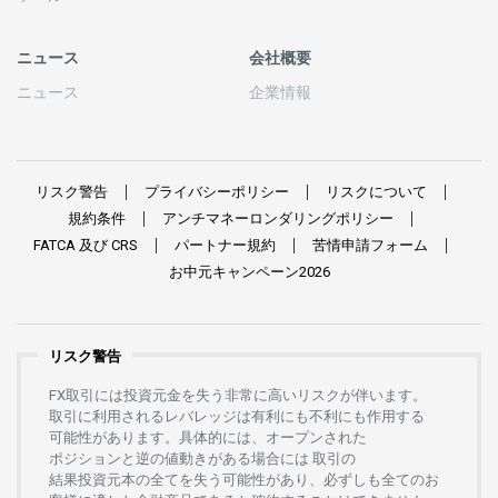
ニュース
会社概要
ニュース
企業情報
リスク
警告
プライバシーポリシー
リスクについて
規約条件
アンチマネーロンダリングポリシー
FATCA
及び
CRS
パートナー
規約
苦情申請
フォーム
お
中元
キャンペーン
2026
リスク警告
FX
取引には
投資元金を
失う
非常に
高い
リスクが
伴います。
取引に
利用さ
れる
レバレッジは
有利にも
不利にも
作用する
可能性があります。
具体的には、
オープンさ
れた
ポジションと
逆の
値動きがある
場合には
取引の
結果投資元本の
全てを
失う
可能性があり、
必ずしも
全てのお