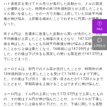
ハト派発言を受けてドル売りが進行した反動から、ドルの買戻
しが優勢となった。時間外の米10年債利回りが上昇したことも
ドル買いを促した。その一方で大幅に上昇していた日経平均株
価が伸び悩み、上昇幅を縮めたことでわずかに円買いが優勢と
なった。
FAQ
米ドル円は、先週末に急落した反動から買いが先行した。日経
平均株価が上昇したことも相場の支えとなり、147.52円まで上
値を伸ばした。もっとも日経平均株価が伸び悩み上昇幅を縮め
お問合せ
たことから上値は重たくなり、16時前には147.09円まで下押
した。その後は下げ渋るも買戻しの勢いも限定的で147.37円ま
でにとどまった。
ユーロドルは、対円でのドル高が先行したことや、時間外の米
10年債利回りが上昇したことを受けて1.1693ドルまで下押し
た。その後は下げ渋り、徐々に買い戻されたが1.1720ドルまで
にとどまり、早朝高値を上抜けることはできずに伸び悩んだ。
ユーロ円は、ドル円の上昇につれて172.57円まで上昇したもの
の、その後はドル円が伸び悩んだことや、ユーロドルが下落し
たことで徐々に上値を切り下げた。ただ、下値に関しても底堅