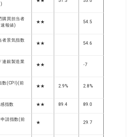
★★
51.5
53.0
)
門購買担当者
★★
54.5
、速報値)
当者景気指数
★★
54.6
)
ド連銀製造業
★★
-7
(CPI)(前
★★
2.9%
2.8%
況感指数
★★
89.4
89.0
ン申請指数(前
★
29.7