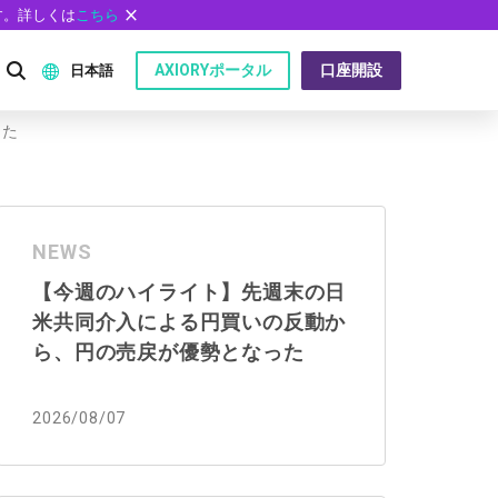
す。詳しくは
こちら
AXIORYポータル
口座開設
日本語
した
English
P）
日本語
NEWS
عربى
【今週のハイライト】先週末の日
Русский
米共同介入による円買いの反動か
問
Español
ら、円の売戻が優勢となった
ไทย
2026/08/07
Tiếng Việt