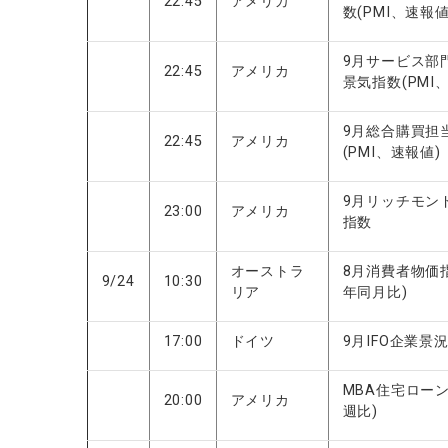
22:45
アメリカ
数(PMI、速報値
9月サービス部
22:45
アメリカ
景気指数(PMI
9月総合購買担
22:45
アメリカ
(PMI、速報値
9月リッチモン
23:00
アメリカ
指数
オーストラ
8月消費者物価指数
9/24
10:30
リア
年同月比)
17:00
ドイツ
9月IFO企業景
MBA住宅ロー
20:00
アメリカ
週比)