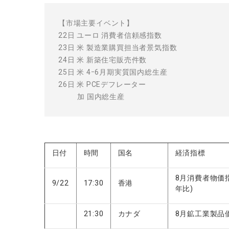
【市場主要イベント】
22日 ユーロ 消費者信頼感指数
23日 米 製造業購買担当者景気指数
24日 米 新築住宅販売件数
25日 米 4ｰ6月期実質国内総生産
26日 米 PCEデフレーター
加 国内総生産
日付
時間
国名
経済指標
8月消費者物価指数
9/22
17:30
香港
年比)
21:30
カナダ
8月鉱工業製品価