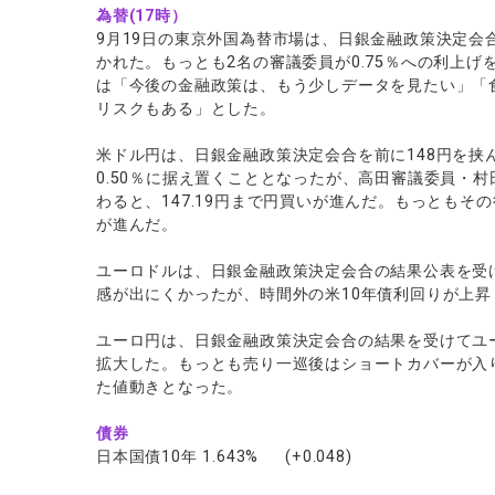
為替(17時）
9月19日の東京外国為替市場は、日銀金融政策決定会合
かれた。もっとも2名の審議委員が0.75％への利上
は「今後の金融政策は、もう少しデータを見たい」「
リスクもある」とした。
米ドル円は、日銀金融政策決定会合を前に148円を挟
0.50％に据え置くこととなったが、高田審議委員・村
わると、147.19円まで円買いが進んだ。もっともその
が進んだ。
ユーロドルは、日銀金融政策決定会合の結果公表を受
感が出にくかったが、時間外の米10年債利回りが上昇し
ユーロ円は、日銀金融政策決定会合の結果を受けてユー
拡大した。もっとも売り一巡後はショートカバーが入り
た値動きとなった。
債券
日本国債10年 1.643% (+0.048)