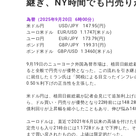
継ぎ、NY時間でも円売り
ソフトコモデ
バトルCFD
為替（2025年9月20日 6時00分）
米ドル円 USD/JPY 147.95(円)
ユーロ米ドル EUR/USD 1.1747(米ドル)
ユーロ円 EUR/JPY 173.79(円)
ポンド円 GBP/JPY 199.31(円)
ポンド米ドル GBP/USD 1.3460(米ドル)
9月19日のニューヨーク外国為替市場は、植田日銀総
ると全般で円売りが優勢となった。この流れを引き継ぎ
に就任したミラン氏は「関税による目立ったインフレの
0.50％利下げの正当性を主張した。
米ドル円は、植田日銀総裁が記者会見にて追加利上げ
ら、ドル買い・円売りが優勢となり22時前には148.
債利回りが上昇幅を縮小したこともあり、伸び悩み14
ユーロドルは、直近で2021年6月以来の高値を付け
定売りも入り21時台には1.1728ドルまで下押した。そ
まで買い戻されたものの、上値は限定的だった。