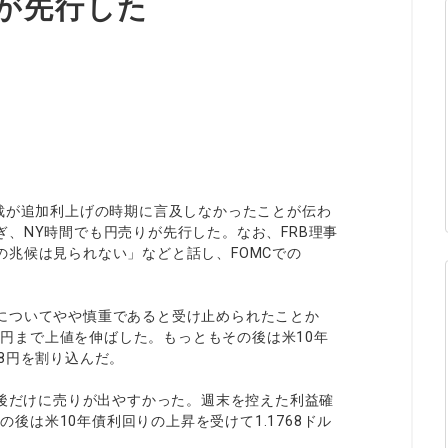
が先行した
ィティCFD
NEW
取引計算シミュレーター
注文執行ポリシー
経済指標・予測カレンダー
休眠口座と凍結口座
裁が追加利上げの時期に言及しなかったことが伝わ
、NY時間でも円売りが先行した。なお、FRB理事
兆候は見られない」などと話し、FOMCでの
についてやや慎重であると受け止められたことか
28円まで上値を伸ばした。もっともその後は米10年
8円を割り込んだ。
た後だけに売りが出やすかった。週末を控えた利益確
の後は米10年債利回りの上昇を受けて1.1768ドル