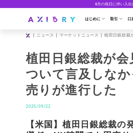
8月の祝日に伴い入
はじめに
取引
口
|
|
|
ニュース
マーケットニュース
植田日銀総裁
取引商品
はじめに
ライセンス
FX（通貨ペ
口
植田日銀総裁が会
安全性
現物株式
法
ついて言及しなか
ETF
ゼ
売りが進行した
株式CFD
デ
株価指数CF
ウ
2025/09/22
エネルギーC
【米国】植田日銀総裁の
貴金属CFD