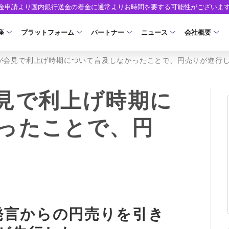
出金申請より国内銀行送金の着金に通常よりお時間を要する可能性がございま
座
プラットフォーム
パートナー
ニュース
会社概要
が会見で利上げ時期について言及しなかったことで、円売りが進行
口座の種類
プラットフォーム
パートナーシップ・プログラム
取引条件
口座開設
ツール
ニュースリリース
企業情報
ア）
座タイプ
MT5
イントロデュース・パートナープログラム（I
スプレッド・手数料
口座開設フォーム
MT4/MT5 ヒストリカルデータ
お知らせ
会社概要
見で利上げ時期に
人のお客様
MT4
特別・VIPプログラム
ゼロカットとロスカット
必要書類
EA(エキスパートアドバイザー)
マーケットニュース
役員紹介
NEW
ったことで、円
ロ口座
cTrader
スワップとロールオーバー
開設方法
カスタムインジケーター
コーポレートニュース
お問合せ
NEW
AXIORYアプリ
入出金方法
日本時間表示インジケータ
キャンペーン
よくあるご質
モ口座
D
レバレッジ
ストライク インジケータ
トレードガイド
ォレット口座
NEW
NEW
NEW
AXIORYポータル
FD
MQLシグナル
約定率
NEW
発言からの円売りを引き
取引時間
通貨インデックス