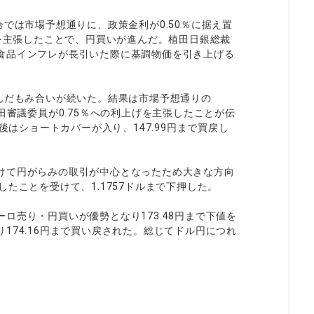
では市場予想通りに、政策金利が0.50％に据え置
げを主張したことで、円買いが進んだ。植田日銀総裁
食品インフレが長引いた際に基調物価を引き上げる
んだもみ合いが続いた。結果は市場予想通りの
田審議委員が0.75％への利上げを主張したことが伝
後はショートカバーが入り、147.99円まで買戻し
けて円がらみの取引が中心となったため大きな方向
たことを受けて、1.1757ドルまで下押した。
ロ売り・円買いが優勢となり173.48円まで下値を
174.16円まで買い戻された。総じてドル円につれ