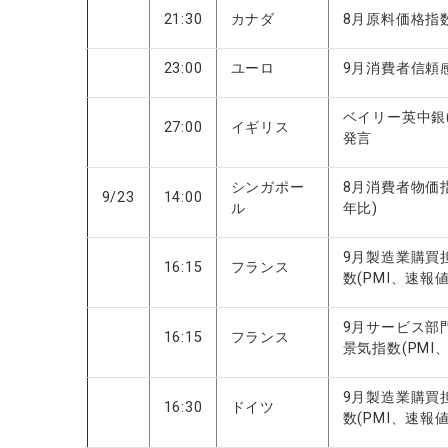
21:30
カナダ
8月原料価格指数
23:00
ユーロ
9月消費者信頼感
ベイリー英中銀(
27:00
イギリス
発言
シンガポー
8月消費者物価指数
9/23
14:00
ル
年比)
9月製造業購買
16:15
フランス
数(PMI、速報値
9月サービス部
16:15
フランス
景気指数(PMI
9月製造業購買
16:30
ドイツ
数(PMI、速報値