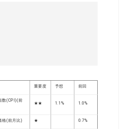
重要度
予想
前回
(CPI)(前
★★
1.1%
1.0%
格(前月比)
★
0.7%