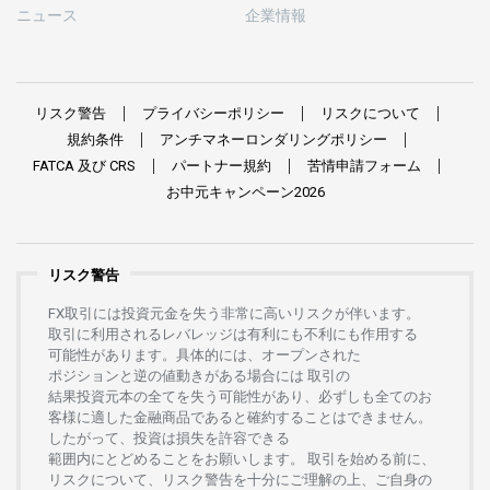
ニュース
企業情報
リスク
警告
プライバシーポリシー
リスクについて
規約条件
アンチマネーロンダリングポリシー
FATCA
及び
CRS
パートナー
規約
苦情申請
フォーム
お
中元
キャンペーン
2026
リスク警告
FX
取引には
投資元金を
失う
非常に
高い
リスクが
伴います。
取引に
利用さ
れる
レバレッジは
有利にも
不利にも
作用する
可能性があります。
具体的には、
オープンさ
れた
ポジションと
逆の
値動きがある
場合には
取引の
結果投資元本の
全てを
失う
可能性があり、
必ずしも
全てのお
客様に
適した
金融商品であると
確約することは
できません。
したがって、
投資は
損失を
許容できる
範囲内にとどめることを
お
願いします
。
取引を
始める
前に、
リスクについて、
リスク
警告を
十分に
ご
理解の
上、
ご
自身の