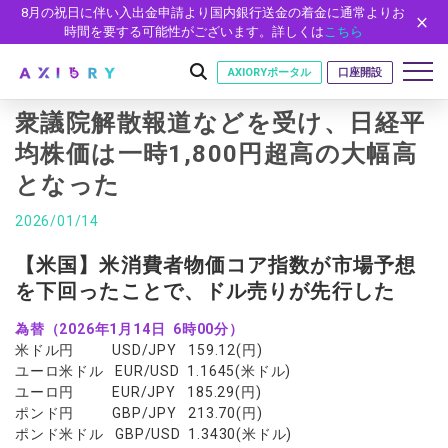
8月の祝日に伴い入出金申請より国内銀行送金の着金に通常よりお
時間を要する可能性がございます。詳しくは
こちら
AXIORYポータル
口座開設
衆議院解散報道などを受け、日経平
均株価は一時1,800円超高の大幅高
となった
はじめに
はじめに
2026/01/14
取引
ライセンス
取引商品
取引条件
【米国】米消費者物価コア指数が市場予想
口座
安全性
を下回ったことで、ドル売りが先行した
FX（通貨ペア）
スプレッド・手数料
口座の種類
口座開設
プラットフォーム
現物株式
ゼロカットとロスカット
為替（2026年1月14日 6時00分）
口座タイプ
口座開設フォーム
プラットフォーム
ツール
パートナー
米ドル円 USD/JPY 159.12(円)
ETF
スワップとロールオーバー
法人のお客様
必要書類
ユーロ米ドル EUR/USD 1.1645(米ドル)
MT5
MT4/MT5 ヒストリカルデータ
パートナーシップ・プログラム
ニュース
株式CFD
入出金方法
ユーロ円 EUR/JPY 185.29(円)
ゼロ口座
開設方法
NEW
MT4
EA(エキスパートアドバイザー)
ポンド円 GBP/JPY 213.70(円)
株価指数CFD
レバレッジ
NEW
イントロデュース・パートナープログラム（IP）
ニュースリリース
会社概要
デモ口座
ポンド米ドル GBP/USD 1.3430(米ドル)
cTrader
カスタムインジケーター
エネルギーCFD
約定率
特別・VIPプログラム
NEW