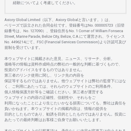
経験について
よく
考慮してください。
Axiory Global Limited（以下、Axiory Globalと言います。）は、
ベリーズで
設立さ
れた
合同会社です。
登録番号は
No. 000005723（旧登
録番号は、No. 127090）、
登録住所を
No. 1 Corner of William Fonseca
Street, Marine Parade, Belize City, Belize, C.A.にて
運営さ
れ、
ライセンス
No. 4496214
にて、FSC (Financial Services Commission)より
許認可及び
規制を
受けています。
本
ウェブサイトに
掲載さ
れた
意見、ニュース、リサーチ、分析、
価格等の
情報は
資料作成時点の
弊社の
一般的な
判断に
基づくもので、
投資の
アドバイスを
するもの
では
ありません。
第三者の
リンク
使用に
関し、
リンク
先の
内容を
保証等するものではありません。
他
ウェブサイトは
弊社の
監督下にはな
く、
ご
利用に
あたっては、
それらの
ウェブサイトの
ご
利用条件、
個人情報保護方針等を
ご
確認ください。
第三者が
運営する
ウェブサイトの
内容の
正確性、信頼性や、それらをご
利用になったことにより
生じたいかな
る
損害についても、
弊社は
責任を
負いかね
ます。
本
ウェブサイトの
掲載内容は、
情報の
提供を
目的としたもの
であり、
勧誘を
目的としたもの
では
ありません。
投資に
あたっての
最終判断は
お
客様ご
自身でお
願いいたします。
本
ウェブサイト
上の
記載事項は、
予告なしに
内容が
変更又は
中止さ
れる