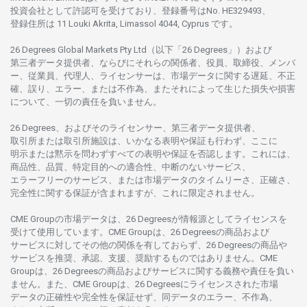
投資会社として
許認可を
受けており、
登録番号は
No. HE329493、
登録住所は
11 Louki Akrita, Limassol 4044, Cyprus です。
26 Degrees Global Markets Pty Ltd（以下「26 Degrees」）
および
第三者
データ
提供者、ならびにそれらの関係者、役員、取締役、メンバ
ー、従業員、代理人、ライセンサーは、
市場
データに
関する
遅延、不正
確、誤り、エラー、
または
不作為、
またそれに
よって
生じた
損失や
損害
について、
一切の
責任を
負いません。
26 Degrees、
およびその
ライセンサー、
第三者
データ
提供者、
取引所または
取引所施設は、いかな
る
表明や
保証も
行わ
ず、
ここに
明示または
黙示を
問わ
ずすべての
表明や
保証を
否認し
ます。
これには、
商品性、品質、
特定目的への
適合性、
中断のない
サービス、
エラーフリーの
サービス、
または
市場
データの
タイムリーさ、正確さ、
完全性に
関する
保証が
含まれますが、これに
限定さ
れません。
CME Groupの
市場
データは、26 Degreesが
情報源として
ライセンスを
受けて
使用しています。
CME Groupは、26 Degreesの
商品および
サービスに
対してその
他の
関係を
有しておらず、26 Degreesの
商品や
サービスを
推奨、承認、支援、
奨励するものではありません。
CME
Groupは、26 Degreesの
商品および
サービスに
関する
義務や
責任を
負い
ません。また、CME Groupは、26 Degreesに
ライセンスさ
れた
市場
データの
正確性や
完全性を
保証せず、
同
データの
エラー、不作為、