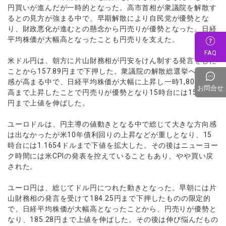
円買いが進んだが一時的となった。高市首相が衆議院を解散す
るとの見方が強まる中で、早期解散により自民党が優勢とな
り、財政悪化が進むとの懸念から円売りが優勢となった。日経
平均株価が大幅高となったことも円売りを支えた。
FAQ
米ドル円は、朝方に片山財務相が円安をけん制する発言をした
ことから157.89円まで下押した。衆議院の解散総選挙への期待
感が高まる中で、日経平均株価が大幅に上昇し一時1,800円超
お問合せ
高まで上昇したことで円売りが優勢となり15時台には158.97
円まで上値を伸ばした。
ユーロドルは、円主導の値動きとなる中で総じて大きな方向感
は出なかったが米10年債利回りの上昇などが重しとなり、15
時台には1.1654ドルまで下値を拡大した。その後はニューヨー
ク時間には米CPIの発表を控えていることもあり、やや買い戻
された。
ユーロ円は、総じてドル円につれた動きとなった。早朝には片
山財務相の発言を受けて184.25円まで下押したものの限定的
で、日経平均株価が大幅高となったことから、円売りが優勢と
なり、185.28円まで上値を伸ばした。その後は伸び悩んだもの