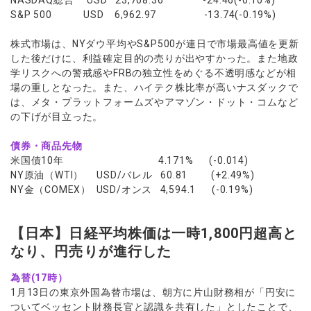
NASDAQ総合 USD 23,708.36 -24.46(-0.10%)
S&P 500 USD 6,962.97 -13.74(-0.19%)
株式市場は、NYダウ平均やS&P500が連日で市場最高値を更新
した後だけに、利益確定目的の売りが出やすかった。また地政
学リスクへの警戒感やFRBの独立性をめぐる不透明感などが相
場の重しとなった。また、ハイテク株比率が高いナスダックで
は、メタ・プラットフォームズやアマゾン・ドット・コムなど
の下げが目立った。
債券・商品先物
米国債10年 4.171% (-0.014)
NY原油（WTI） USD/バレル 60.81 (+2.49%)
NY金（COMEX） USD/オンス 4,594.1 (-0.19%)
【日本】日経平均株価は一時1,800円超高と
なり、円売りが進行した
為替(17時）
1月13日の東京外国為替市場は、朝方に片山財務相が「円安に
ついてベッセント財務長官と認識を共有した」としたことで、