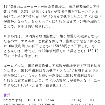
ウォレット口座
お知らせ
企業情報
NEW
AXIORYアプリ
日本時間表示インジケータ
貴金属CFD
取引時間
1月13日のニューヨーク外国為替市場は、米消費者物価コア指
マーケットニュース
ストライク インジケータ
数（予想：0.3%、結果：0.2%）が市場予想を下回ったことを
会社概要
ソフトコモディティCFD
取引計算シミュレーター
AXIORYポータル
NEW
English
コーポレートニュース
受けて、米10年債利回りが4.15％まで低下したことでドル売り
MQLシグナル
NEW
役員紹介
バトルCFD
注文執行ポリシー
が優勢となった。もっともすぐに4.18％台まで下げ幅を縮めた
日本語
口座開設する
キャンペーン
通貨インデックス
お問合せ
ことで、ドルは買い戻された。
経済指標・予測カレンダー
عربى
トレードガイド
NEW
よくあるご質問
休眠口座と凍結口座
デモ口座を開設する
Русский
米ドル円は、 米消費者物価指数が市場予想通りの結果となっ
たものの、エネルギーと食品を除くコア指数が予想を下回ると
Español
法人のお客様は
こちら
米10年債利回りの低下とともに158.58円まで下押した。もっ
ไทย
とも売りは一時的で、米10年債利回りの上昇とともに159.19
Tiếng Việt
円まで上値を伸ばした。
ユーロドルは、米消費者物価コア指数が市場予想を下回る結果
となると、米10年債利回りの低下とともに1.1678ドルまで上
値を伸ばした。もっとも買い一巡後には米10年債利回りが
4.18％台案で回復したことでドルの買戻しが優勢となり、ユー
ロドルは1.1634ドルまで下値を拡大した。
株式
NYダウ平均 USD 49,187.64 -399.84(-0.80%)