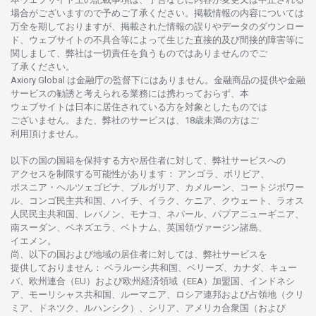
場合がございますので
予めご
了承ください。
掲載情報の
内容については
万全を
期しておりますが、
掲載さ
れた
情報の
誤りや
データの
ダウンロー
ド、
ウェブサイトの
不具合等に
よって
生じた
直接的及び
間接的障害等に
関し
まして、
弊社は
一切責任を
負うものではありませんのでご
了承ください
。
Axiory Global は
金融庁の
監督下にはありません。
金融商品の
提供や
金融
サービスの
勧誘と
考えられる
業務には
携わっておらず、
本
ウェブサイトは
日本に
居住さ
れて
いる
方を
対象としたもの
では
ございません。
また、
弊社の
サービスは、18
歳未満の
方は
ご
利用頂けません
。
以下の
国の
国籍を
保持する
方や
居住者に
対して、
弊社
サービスへの
アクセスを
制限する
可能性があります
： アンゴラ、ボリビア、
ボスニア
・
ヘルツェゴビナ、ブルガリア、カメルーン、コートジボワー
ル、
コンゴ
民主共和国、ハイチ、イラク、ケニア、クウェート、
ラオス
人民民主共和国、レバノン、モナコ、ネパール、パプアニューギニア、
南
スーダン、ベネズエラ、ベトナム、
英国領
ヴァージン
諸島、
イエメン。
尚、
以下の
国および
地域の
居住者に
対しては、
弊社
サービスを
提供しておりません
：
ベラルーシ
共和国、ベリーズ、カナダ、キュー
バ、
欧州連合
（EU）
および
欧州経済領域
（EEA）加盟国、インドネシ
ア、
モーリシャス
共和国、ルーマニア、
ロシア
連邦および
占領地
（クリ
ミア、ドネツク、ルハンシク）、シリア、
アメリカ
合衆国
（および