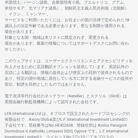
米国領土
-
バージン
諸島、合衆国領有小島、プエルトリコ、グアム、
米領
サモア、
北
マリアナ
諸島）、
朝鮮民主主義人民共和国
（北朝鮮）
、イラン 、ミャンマー 。
サービスを
ご
利用いただくには、お
住まいの
国の
法律で
定められた
18
歳以上の
法定年齢である
必要があります。
更な
る
制限が
適用さ
れる
場合があります。
対象となる
国
・
地域は
本
リストに
限定さ
れず、
変更さ
れる
場合があります。
最新の
情報については
サポートデスクに
お
問い
合わ
せくださ
い。
このウェブサイトは、
ユーザーエクスペリエンスと
アクセシビリティを
向上さ
せるために
言語翻訳
オプションを
提供しています。
英語以外の
言語に
よる
翻訳は、
情報の
提供および
便宜上の
目的で
提供さ
れるもの
で
あり、
特定の
国や
地域に
居住している
方に
対する
金融
サービスの
提供や
宣伝、
勧誘を
目的としたもの
では
ありません。
電子決済等代行会社の
ネッテラー
（Neteller）と
スクリル
（Skrill）は
英国金融行動監視機構に
よって
認可さ
れた
会社です。
LFA International Ltd は、
キプロスで
設立さ
れた
カードプロセシングの
有限会社で、Axiory Global
及び
L.F. International Investment Limitedの
子会社です。
登録番号は
No.HE422638、
登録住所は
Aiolou Panagioti
Diomidous 9, Katholiki, Limassol 3020, Cyprus です。L.F. International
Investment Limitedは、
ライセンス
No.271/15 にて
キプロスの