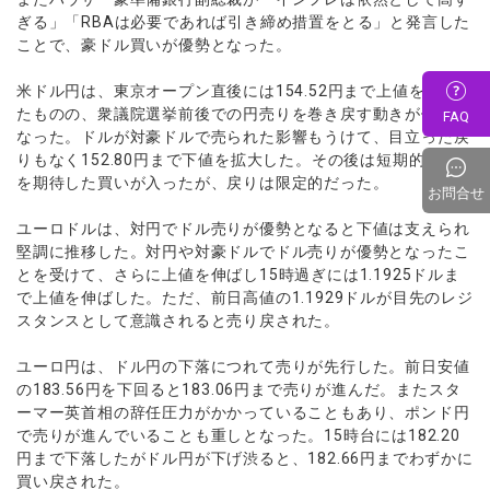
ぎる」「RBAは必要であれば引き締め措置をとる」と発言した
ことで、豪ドル買いが優勢となった。
米ドル円は、東京オープン直後には154.52円まで上値を伸ばし
たものの、衆議院選挙前後での円売りを巻き戻す動きが優勢と
FAQ
なった。ドルが対豪ドルで売られた影響もうけて、目立った戻
りもなく152.80円まで下値を拡大した。その後は短期的な戻り
を期待した買いが入ったが、戻りは限定的だった。
お問合せ
ユーロドルは、対円でドル売りが優勢となると下値は支えられ
堅調に推移した。対円や対豪ドルでドル売りが優勢となったこ
とを受けて、さらに上値を伸ばし15時過ぎには1.1925ドルま
で上値を伸ばした。ただ、前日高値の1.1929ドルが目先のレジ
スタンスとして意識されると売り戻された。
ユーロ円は、ドル円の下落につれて売りが先行した。前日安値
の183.56円を下回ると183.06円まで売りが進んだ。またスタ
ーマー英首相の辞任圧力がかかっていることもあり、ポンド円
で売りが進んでいることも重しとなった。15時台には182.20
円まで下落したがドル円が下げ渋ると、182.66円までわずかに
買い戻された。