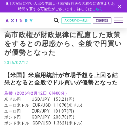
8月の祝日に伴い入出金申請より国内銀行送金の着金に通常よりお
時間を要する可能性がございます。詳しくは
こちら
AXIORYポータル
口座開設
高市政権が財政規律に配慮した政策
をするとの思惑から、全般で円買い
が優勢となった
はじめに
はじめに
2026/02/12
取引
ライセンス
取引商品
取引条件
【米国】米雇用統計が市場予想を上回る結
口座
安全性
果となると全般でドル買いが優勢となった
FX（通貨ペア）
スプレッド・手数料
口座の種類
口座開設
プラットフォーム
現物株式
ゼロカットとロスカット
為替（2026年2月12日 6時00分）
口座タイプ
口座開設フォーム
プラットフォーム
ツール
パートナー
米ドル円 USD/JPY 153.21(円)
ETF
スワップとロールオーバー
法人のお客様
必要書類
ユーロ米ドル EUR/USD 1.1870(米ドル)
MT5
MT4/MT5 ヒストリカルデータ
パートナーシップ・プログラム
ニュース
株式CFD
入出金方法
ユーロ円 EUR/JPY 181.87(円)
ゼロ口座
開設方法
NEW
MT4
EA(エキスパートアドバイザー)
ポンド円 GBP/JPY 208.70(円)
株価指数CFD
レバレッジ
NEW
イントロデュース・パートナープログラム（IP）
ニュースリリース
会社概要
デモ口座
ポンド米ドル GBP/USD 1.3621(米ドル)
cTrader
カスタムインジケーター
エネルギーCFD
約定率
特別・VIPプログラム
NEW