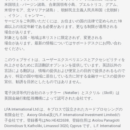
米国領土
-
バージン
諸島、合衆国領有小島、プエルトリコ、グアム、
米領
サモア、
北
マリアナ
諸島）、
朝鮮民主主義人民共和国
（北朝鮮）
、イラン 、ミャンマー 。
サービスを
ご
利用いただくには、お
住まいの
国の
法律で
定められた
18
歳以上の
法定年齢である
必要があります。
更な
る
制限が
適用さ
れる
場合があります。
対象となる
国
・
地域は
本
リストに
限定さ
れず、
変更さ
れる
場合があります。
最新の
情報については
サポートデスクに
お
問い
合わ
せくださ
い。
このウェブサイトは、
ユーザーエクスペリエンスと
アクセシビリティを
向上さ
せるために
言語翻訳
オプションを
提供しています。
英語以外の
言語に
よる
翻訳は、
情報の
提供および
便宜上の
目的で
提供さ
れるもの
で
あり、
特定の
国や
地域に
居住している
方に
対する
金融
サービスの
提供や
宣伝、
勧誘を
目的としたもの
では
ありません。
電子決済等代行会社の
ネッテラー
（Neteller）と
スクリル
（Skrill）は
英国金融行動監視機構に
よって
認可さ
れた
会社です。
LFA International Ltd は、
キプロスで
設立さ
れた
カードプロセシングの
有限会社で、Axiory Global
及び
L.F. International Investment Limitedの
子会社です。
登録番号は
No.HE422638、
登録住所は
Aiolou Panagioti
Diomidous 9, Katholiki, Limassol 3020, Cyprus です。L.F. International