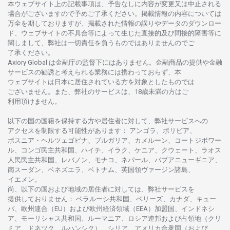
本
ウェブサイト
上の
記載事項は、
予告なしに
内容が
変更又は
中止さ
れる
場合がございますので
予めご
了承ください。
掲載情報の
内容については
万全を
期しておりますが、
掲載さ
れた
情報の
誤りや
データの
ダウンロー
ド、
ウェブサイトの
不具合等に
よって
生じた
直接的及び
間接的障害等に
関し
まして、
弊社は
一切責任を
負うものではありませんのでご
了承ください
。
Axiory Global は
金融庁の
監督下にはありません。
金融商品の
提供や
金融
サービスの
勧誘と
考えられる
業務には
携わっておらず、
本
ウェブサイトは
日本に
居住さ
れて
いる
方を
対象としたもの
では
ございません。
また、
弊社の
サービスは、18
歳未満の
方は
ご
利用頂けません
。
以下の
国の
国籍を
保持する
方や
居住者に
対して、
弊社
サービスへの
アクセスを
制限する
可能性があります
： アンゴラ、ボリビア、
ボスニア
・
ヘルツェゴビナ、ブルガリア、カメルーン、コートジボワー
ル、
コンゴ
民主共和国、ハイチ、イラク、ケニア、クウェート、
ラオス
人民民主共和国、レバノン、モナコ、ネパール、パプアニューギニア、
南
スーダン、ベネズエラ、ベトナム、
英国領
ヴァージン
諸島、
イエメン。
尚、
以下の
国および
地域の
居住者に
対しては、
弊社
サービスを
提供しておりません
：
ベラルーシ
共和国、ベリーズ、カナダ、キュー
バ、
欧州連合
（EU）
および
欧州経済領域
（EEA）加盟国、インドネシ
ア、
モーリシャス
共和国、ルーマニア、
ロシア
連邦および
占領地
（クリ
ミア、ドネツク、ルハンシク）、シリア、
アメリカ
合衆国
（および