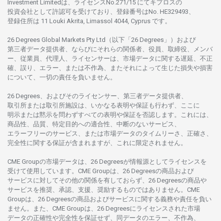
Investment Limitedは、
ライセンス
No.271/15 にて
キプロスの
投資会社として
許認可を
受けており、
登録番号は
No. HE329493、
登録住所は
11 Louki Akrita, Limassol 4044, Cyprus です。
26 Degrees Global Markets Pty Ltd（以下「26 Degrees」）
および
第三者
データ
提供者、ならびにそれらの関係者、役員、取締役、メンバ
ー、従業員、代理人、ライセンサーは、
市場
データに
関する
遅延、不正
確、誤り、エラー、
または
不作為、
またそれに
よって
生じた
損失や
損害
について、
一切の
責任を
負いません。
26 Degrees、
およびその
ライセンサー、
第三者
データ
提供者、
取引所または
取引所施設は、いかな
る
表明や
保証も
行わ
ず、
ここに
明示または
黙示を
問わ
ずすべての
表明や
保証を
否認し
ます。
これには、
商品性、品質、
特定目的への
適合性、
中断のない
サービス、
エラーフリーの
サービス、
または
市場
データの
タイムリーさ、正確さ、
完全性に
関する
保証が
含まれますが、これに
限定さ
れません。
CME Groupの
市場
データは、26 Degreesが
情報源として
ライセンスを
受けて
使用しています。
CME Groupは、26 Degreesの
商品および
サービスに
対してその
他の
関係を
有しておらず、26 Degreesの
商品や
サービスを
推奨、承認、支援、
奨励するものではありません。
CME
Groupは、26 Degreesの
商品および
サービスに
関する
義務や
責任を
負い
ません。また、CME Groupは、26 Degreesに
ライセンスさ
れた
市場
データの
正確性や
完全性を
保証せず、
同
データの
エラー、不作為、