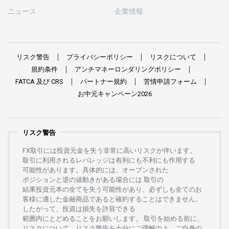
ニュース
企業情報
リスク
警告
プライバシーポリシー
リスクについて
規約条件
アンチマネーロンダリングポリシー
FATCA
及び
CRS
パートナー
規約
苦情申請
フォーム
お
中元
キャンペーン
2026
リスク警告
FX
取引には
投資元金を
失う
非常に
高い
リスクが
伴います。
取引に
利用さ
れる
レバレッジは
有利にも
不利にも
作用する
可能性があります。
具体的には、
オープンさ
れた
ポジションと
逆の
値動きがある
場合には
取引の
結果投資元本の
全てを
失う
可能性があり、
必ずしも
全てのお
客様に
適した
金融商品であると
確約することは
できません。
したがって、
投資は
損失を
許容できる
範囲内にとどめることを
お
願いします
。
取引を
始める
前に、
リスクについて、
リスク
警告を
十分に
ご
理解の
上、
ご
自身の