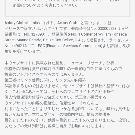
経験について
よく
考慮してください。
Axiory Global Limited（以下、Axiory Globalと言います。）は、
ベリーズで
設立さ
れた
合同会社です。
登録番号は
No. 000005723（旧登
録番号は、No. 127090）、
登録住所を
No. 1 Corner of William Fonseca
Street, Marine Parade, Belize City, Belize, C.A.にて
運営さ
れ、
ライセンス
No. 4496214
にて、FSC (Financial Services Commission)より
許認可及び
規制を
受けています。
本
ウェブサイトに
掲載さ
れた
意見、ニュース、リサーチ、分析、
価格等の
情報は
資料作成時点の
弊社の
一般的な
判断に
基づくもので、
投資の
アドバイスを
するもの
では
ありません。
第三者の
リンク
使用に
関し、
リンク
先の
内容を
保証等するものではありません。
他
ウェブサイトは
弊社の
監督下にはな
く、
ご
利用に
あたっては、
それらの
ウェブサイトの
ご
利用条件、
個人情報保護方針等を
ご
確認ください。
第三者が
運営する
ウェブサイトの
内容の
正確性、信頼性や、それらをご
利用になったことにより
生じたいかな
る
損害についても、
弊社は
責任を
負いかね
ます。
本
ウェブサイトの
掲載内容は、
情報の
提供を
目的としたもの
であり、
勧誘を
目的としたもの
では
ありません。
投資に
あたっての
最終判断は
お
客様ご
自身でお
願いいたします。