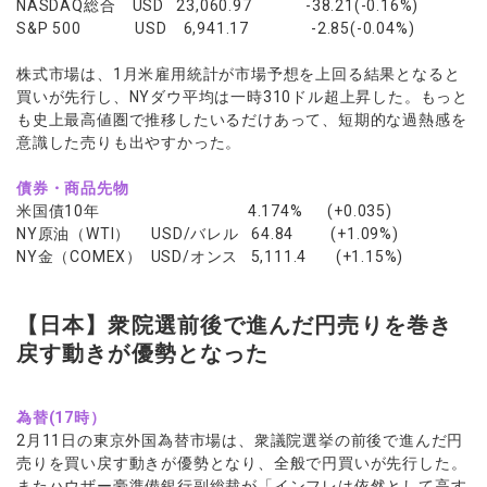
NASDAQ総合 USD 23,060.97 -38.21(-0.16%)
S&P 500 USD 6,941.17 -2.85(-0.04%)
株式市場は、1月米雇用統計が市場予想を上回る結果となると
買いが先行し、NYダウ平均は一時310ドル超上昇した。もっと
も史上最高値圏で推移したいるだけあって、短期的な過熱感を
意識した売りも出やすかった。
債券・商品先物
米国債10年 4.174% (+0.035)
NY原油（WTI） USD/バレル 64.84 (+1.09%)
NY金（COMEX） USD/オンス 5,111.4 (+1.15%)
【日本】衆院選前後で進んだ円売りを巻き
戻す動きが優勢となった
為替(17時）
2月11日の東京外国為替市場は、衆議院選挙の前後で進んだ円
売りを買い戻す動きが優勢となり、全般で円買いが先行した。
またハウザー豪準備銀行副総裁が「インフレは依然として高す