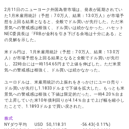
ウォレット口座
お知らせ
企業情報
NEW
AXIORYアプリ
日本時間表示インジケータ
貴金属CFD
取引時間
2月11日のニューヨーク外国為替市場は、発表が延期されてい
マーケットニュース
ストライク インジケータ
会社概要
ソフトコモディティCFD
た1月米雇用統計（予想：7.0万人、結果：13.0万人）が市場予
取引計算シミュレーター
AXIORYポータル
NEW
English
コーポレートニュース
想を上回る結果となると、全般でドル買いが先行した。ただ米
MQLシグナル
NEW
役員紹介
バトルCFD
注文執行ポリシー
日本語
口座開設する
景気への警戒感は根強く、ドル買いは続かなかった。ハセット
キャンペーン
通貨インデックス
お問合せ
経済指標・予測カレンダー
NEC委員長は「FRBが金利を引き下げる余地は十分にある」と
عربى
トレードガイド
NEW
よくあるご質問
の見解を示した。
休眠口座と凍結口座
デモ口座を開設する
Русский
Español
米ドル円は、1月米雇用統計（予想：7.0万人、結果：13.0万
法人のお客様は
こちら
人）が市場予想を上回る結果となると全般でドル買いが先行
ไทย
し、22時台には一時154.65円まで上値を伸ばした。ただ米景
Tiếng Việt
気への警戒感は根強く、ドル買いは続かなかった。
ユーロドルは、米雇用統計の上振れをきっかけにユーロ売り・
ドル買いが先行し1.1833ドルまで下値を拡大した。もっとも米
景気への警戒感は根強く下値は限定的だった。一時4.20％台ま
で上昇していた米10年債利回りが4.14％台まで上げ幅を縮小し
たことで、1.1893ドルまで買い戻された。
株式
NYダウ平均 USD 50,118.31 -56.43(-0.11%)