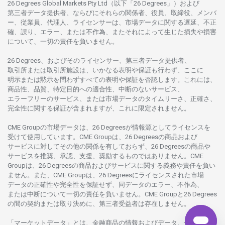
26 Degrees Global Markets Pty Ltd（以下「26 Degrees」）
および
第三者
データ
提供者、ならびにそれらの関係者、役員、取締役、メンバ
ー、従業員、代理人、ライセンサーは、
市場
データに
関する
遅延、不正
確、誤り、エラー、
または
不作為、
またそれに
よって
生じた
損失や
損害
について、
一切の
責任を
負いません。
26 Degrees、
およびその
ライセンサー、
第三者
データ
提供者、
取引所または
取引所施設は、いかな
る
表明や
保証も
行わ
ず、
ここに
明示または
黙示を
問わ
ずすべての
表明や
保証を
否認し
ます。
これには、
商品性、品質、
特定目的への
適合性、
中断のない
サービス、
エラーフリーの
サービス、
または
市場
データの
タイムリーさ、正確さ、
完全性に
関する
保証が
含まれますが、これに
限定さ
れません。
CME Groupの
市場
データは、26 Degreesが
情報源として
ライセンスを
受けて
使用しています。
CME Groupは、26 Degreesの
商品および
サービスに
対してその
他の
関係を
有しておらず、26 Degreesの
商品や
サービスを
推奨、承認、支援、
奨励するものではありません。
CME
Groupは、26 Degreesの
商品および
サービスに
関する
義務や
責任を
負い
ません。また、CME Groupは、26 Degreesに
ライセンスさ
れた
市場
データの
正確性や
完全性を
保証せず、
同
データの
エラー、不作為、
または
中断について
一切の
責任を
負いません。
CME Groupと26 Degrees
の
間の
契約または
取り
決めに、
第三者受益者は
存在し
ません。
「マーケットデータ」とは、
金融商品の
情報および
データ、
金融商品の