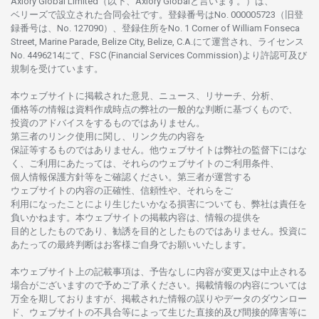
Axiory Global Limited（以下、Axiory Globalと言います。）は、
ベリーズで
設立さ
れた
合同会社です。
登録番号は
No. 000005723（旧登
録番号は、No. 127090）、
登録住所を
No. 1 Corner of William Fonseca
Street, Marine Parade, Belize City, Belize, C.A.にて
運営さ
れ、
ライセンス
No. 4496214
にて、FSC (Financial Services Commission)より
許認可及び
規制を
受けています。
本
ウェブサイトに
掲載さ
れた
意見、ニュース、リサーチ、分析、
価格等の
情報は
資料作成時点の
弊社の
一般的な
判断に
基づくもので、
投資の
アドバイスを
するもの
では
ありません。
第三者の
リンク
使用に
関し、
リンク
先の
内容を
保証等するものではありません。
他
ウェブサイトは
弊社の
監督下にはな
く、
ご
利用に
あたっては、
それらの
ウェブサイトの
ご
利用条件、
個人情報保護方針等を
ご
確認ください。
第三者が
運営する
ウェブサイトの
内容の
正確性、信頼性や、それらをご
利用になったことにより
生じたいかな
る
損害についても、
弊社は
責任を
負いかね
ます。
本
ウェブサイトの
掲載内容は、
情報の
提供を
目的としたもの
であり、
勧誘を
目的としたもの
では
ありません。
投資に
あたっての
最終判断は
お
客様ご
自身でお
願いいたします。
本
ウェブサイト
上の
記載事項は、
予告なしに
内容が
変更又は
中止さ
れる
場合がございますので
予めご
了承ください。
掲載情報の
内容については
万全を
期しておりますが、
掲載さ
れた
情報の
誤りや
データの
ダウンロー
ド、
ウェブサイトの
不具合等に
よって
生じた
直接的及び
間接的障害等に