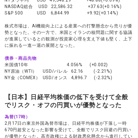
NYダウ平均 USD 49,548.29 +48.88(+0.09%)
NASDAQ総合 USD 22,586.32 +37.63(+0.16%)
S&P 500 USD 6,844.99 +9.92(+0.14%)
株式市場は、AI機能向上による産業への打撃懸念から売りが優
勢となった。その一方で、米国とイランの核問題に関する協議
が進展しているとの観測が投資家心理を支え下値も堅く、上下
に振れる一進一退の展開となった。
債券・商品先物
米国債10年 4.056% (+0.002)
NY原油（WTI） USD/バレル 62.16 (-2.21%)
NY金（COMEX） USD/オンス 4,896.7 (-2.32%)
【日本】日経平均株価の低下を受けて全般
でリスク・オフの円買いが優勢となった
為替(17時）
2月17日の東京外国為替市場は、日経平均株価が下落し一時
670円超安となった影響を受けて、全般でリスク回避の円買い
が優勢となった。高市政権による財政悪化懸念から進行してい