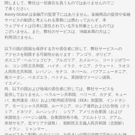
関し
まして、
弊社は
一切責任を
負うものではありませんのでご
了承ください
。
Axiory Global は
金融庁の
監督下にはありません。
金融商品の
提供や
金融
サービスの
勧誘と
考えられる
業務には
携わっておらず、
本
ウェブサイトは
日本に
居住さ
れて
いる
方を
対象としたもの
では
ございません。
また、
弊社の
サービスは、18
歳未満の
方は
ご
利用頂けません
。
以下の
国の
国籍を
保持する
方や
居住者に
対して、
弊社
サービスへの
アクセスを
制限する
可能性があります
： アンゴラ、ボリビア、
ボスニア
・
ヘルツェゴビナ、ブルガリア、カメルーン、コートジボワー
ル、
コンゴ
民主共和国、ハイチ、イラク、ケニア、クウェート、
ラオス
人民民主共和国、レバノン、モナコ、ネパール、パプアニューギニア、
南
スーダン、ベネズエラ、ベトナム、
英国領
ヴァージン
諸島、
イエメン。
尚、
以下の
国および
地域の
居住者に
対しては、
弊社
サービスを
提供しておりません
：
ベラルーシ
共和国、ベリーズ、カナダ、キュー
バ、
欧州連合
（EU）
および
欧州経済領域
（EEA）加盟国、インドネシ
ア、
モーリシャス
共和国、ルーマニア、
ロシア
連邦および
占領地
（クリ
ミア、ドネツク、ルハンシク）、シリア、
アメリカ
合衆国
（および
米国領土
-
バージン
諸島、合衆国領有小島、プエルトリコ、グアム、
米領
サモア、
北
マリアナ
諸島）、
朝鮮民主主義人民共和国
（北朝鮮）
、イラン 、ミャンマー 。
サービスを
ご
利用いただくには、お
住まいの
国の
法律で
定められた
18