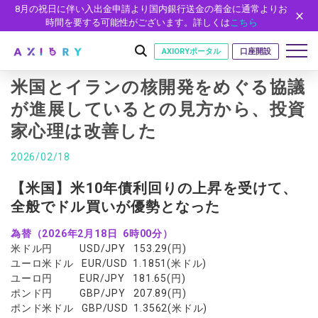
8月の祝日に伴い入出金申請より国内銀行送金の着金に通常よりお
時間を要する可能性がございます。詳しくは
こちら
AXIORYポータル
口座開設
米国とイランの核開発をめぐる協議
が進展しているとの見方から、投資
家心理は改善した
はじめに
はじめに
2026/02/18
取引
ライセンス
取引商品
取引条件
【米国】米10年債利回りの上昇を受けて、
口座
安全性
全般でドル買いが優勢となった
FX（通貨ペア）
スプレッド・手数料
口座の種類
口座開設
プラットフォーム
現物株式
ゼロカットとロスカット
為替（2026年2月18日 6時00分）
口座タイプ
口座開設フォーム
プラットフォーム
ツール
パートナー
米ドル円 USD/JPY 153.29(円)
ETF
スワップとロールオーバー
法人のお客様
必要書類
ユーロ米ドル EUR/USD 1.1851(米ドル)
MT5
MT4/MT5 ヒストリカルデータ
パートナーシップ・プログラム
ニュース
株式CFD
入出金方法
ユーロ円 EUR/JPY 181.65(円)
ゼロ口座
開設方法
NEW
MT4
EA(エキスパートアドバイザー)
ポンド円 GBP/JPY 207.89(円)
株価指数CFD
レバレッジ
NEW
イントロデュース・パートナープログラム（IP）
ニュースリリース
会社概要
デモ口座
ポンド米ドル GBP/USD 1.3562(米ドル)
cTrader
カスタムインジケーター
エネルギーCFD
約定率
特別・VIPプログラム
NEW