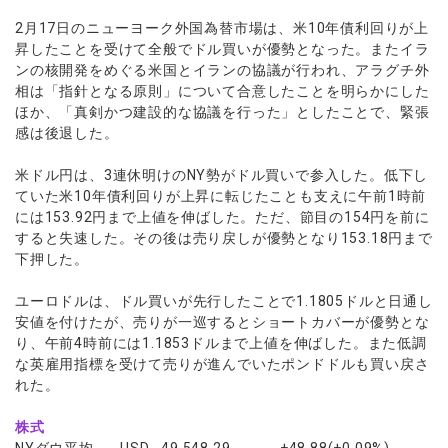
ウォレット口座
お知らせ
企業情報
NEW
AXIORYアプリ
日本時間表示インジケータ
貴金属CFD
取引時間
2月17日のニューヨーク外国為替市場は、米10年債利回りが上
マーケットニュース
ストライク インジケータ
昇したことを受けて全般でドル買いが優勢となった。またイラ
会社概要
ソフトコモディティCFD
取引計算シミュレーター
AXIORYポータル
NEW
English
コーポレートニュース
ンの核開発をめぐる米国とイランの協議が行われ、アラグチ外
MQLシグナル
NEW
役員紹介
バトルCFD
注文執行ポリシー
相は「指針となる原則」について合意したことを明らかにした
日本語
口座開設する
キャンペーン
通貨インデックス
お問合せ
ほか、「真剣かつ建設的な協議を行った」としたことで、緊張
経済指標・予測カレンダー
عربى
トレードガイド
NEW
感は後退した。
よくあるご質問
休眠口座と凍結口座
デモ口座を開設する
Русский
米ドル円は、3連休明けのNY勢がドル買いで参入した。低下し
Español
法人のお客様は
こちら
ていた米10年債利回りが上昇に転じたことも支えに午前1時前
ไทย
には153.92円まで上値を伸ばした。ただ、節目の154円を前に
Tiếng Việt
すると失速した。その後は売り戻しが優勢となり153.18円まで
下押した。
ユーロドルは、ドル買いが先行したことで1.1805ドルと日通し
安値を付けたが、売りが一巡するとショートカバーが優勢とな
り、午前4時前には1.1853ドルまで上値を伸ばした。また低調
な英雇用指標を受けて売りが進んでいたポンドドルも買い戻さ
れた。
株式