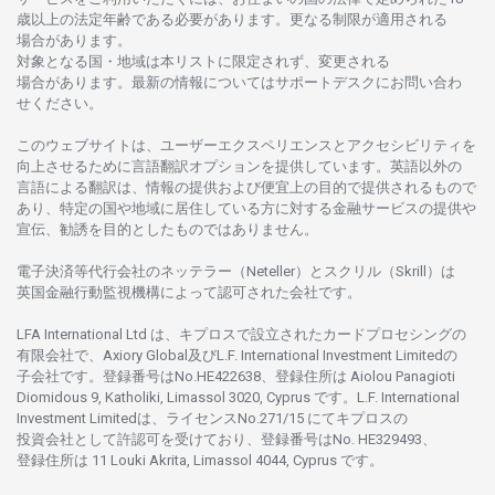
歳以上の
法定年齢である
必要があります。
更な
る
制限が
適用さ
れる
場合があります。
対象となる
国
・
地域は
本
リストに
限定さ
れず、
変更さ
れる
場合があります。
最新の
情報については
サポートデスクに
お
問い
合わ
せくださ
い。
このウェブサイトは、
ユーザーエクスペリエンスと
アクセシビリティを
向上さ
せるために
言語翻訳
オプションを
提供しています。
英語以外の
言語に
よる
翻訳は、
情報の
提供および
便宜上の
目的で
提供さ
れるもの
で
あり、
特定の
国や
地域に
居住している
方に
対する
金融
サービスの
提供や
宣伝、
勧誘を
目的としたもの
では
ありません。
電子決済等代行会社の
ネッテラー
（Neteller）と
スクリル
（Skrill）は
英国金融行動監視機構に
よって
認可さ
れた
会社です。
LFA International Ltd は、
キプロスで
設立さ
れた
カードプロセシングの
有限会社で、Axiory Global
及び
L.F. International Investment Limitedの
子会社です。
登録番号は
No.HE422638、
登録住所は
Aiolou Panagioti
Diomidous 9, Katholiki, Limassol 3020, Cyprus です。L.F. International
Investment Limitedは、
ライセンス
No.271/15 にて
キプロスの
投資会社として
許認可を
受けており、
登録番号は
No. HE329493、
登録住所は
11 Louki Akrita, Limassol 4044, Cyprus です。