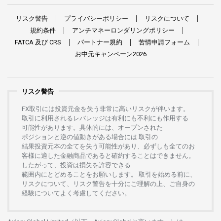
リスク
警告
プライバシーポリシー
リスクについて
規約条件
アンチマネーロンダリングポリシー
FATCA
及び
CRS
パートナー
規約
苦情申請
フォーム
お
中元
キャンペーン
2026
リスク警告
FX
取引には
投資元金を
失う
非常に
高い
リスクが
伴います。
取引に
利用さ
れる
レバレッジは
有利にも
不利にも
作用する
可能性があります。
具体的には、
オープンさ
れた
ポジションと
逆の
値動きがある
場合には
取引の
結果投資元本の
全てを
失う
可能性があり、
必ずしも
全てのお
客様に
適した
金融商品であると
確約することは
できません。
したがって、
投資は
損失を
許容できる
範囲内にとどめることを
お
願いします
。
取引を
始める
前に、
リスクについて、
リスク
警告を
十分に
ご
理解の
上、
ご
自身の
経験について
よく
考慮してください。