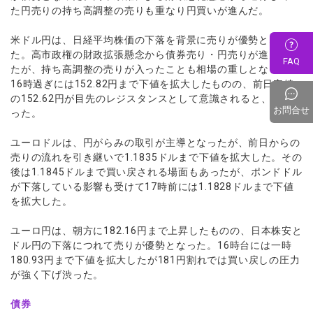
た円売りの持ち高調整の売りも重なり円買いが進んだ。
米ドル円は、日経平均株価の下落を背景に売りが優勢となっ
た。高市政権の財政拡張懸念から債券売り・円売りが進んでい
FAQ
たが、持ち高調整の売りが入ったことも相場の重しとなった。
16時過ぎには152.82円まで下値を拡大したものの、前日安値
の152.62円が目先のレジスタンスとして意識されると、下げ渋
お問合せ
った。
ユーロドルは、円がらみの取引が主導となったが、前日からの
売りの流れを引き継いで1.1835ドルまで下値を拡大した。その
後は1.1845ドルまで買い戻される場面もあったが、ポンドドル
が下落している影響も受けて17時前には1.1828ドルまで下値
を拡大した。
ユーロ円は、朝方に182.16円まで上昇したものの、日本株安と
ドル円の下落につれて売りが優勢となった。16時台には一時
180.93円まで下値を拡大したが181円割れでは買い戻しの圧力
が強く下げ渋った。
債券