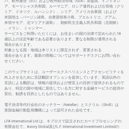
バ、
欧州連合
（EU）
および
欧州経済領域
（EEA）加盟国、インドネシ
ア、
モーリシャス
共和国、ルーマニア、
ロシア
連邦および
占領地
（クリ
ミア、ドネツク、ルハンシク）、シリア、
アメリカ
合衆国
（および
米国領土
-
バージン
諸島、合衆国領有小島、プエルトリコ、グアム、
米領
サモア、
北
マリアナ
諸島）、
朝鮮民主主義人民共和国
（北朝鮮）
、イラン 、ミャンマー 。
サービスを
ご
利用いただくには、お
住まいの
国の
法律で
定められた
18
歳以上の
法定年齢である
必要があります。
更な
る
制限が
適用さ
れる
場合があります。
対象となる
国
・
地域は
本
リストに
限定さ
れず、
変更さ
れる
場合があります。
最新の
情報については
サポートデスクに
お
問い
合わ
せくださ
い。
このウェブサイトは、
ユーザーエクスペリエンスと
アクセシビリティを
向上さ
せるために
言語翻訳
オプションを
提供しています。
英語以外の
言語に
よる
翻訳は、
情報の
提供および
便宜上の
目的で
提供さ
れるもの
で
あり、
特定の
国や
地域に
居住している
方に
対する
金融
サービスの
提供や
宣伝、
勧誘を
目的としたもの
では
ありません。
電子決済等代行会社の
ネッテラー
（Neteller）と
スクリル
（Skrill）は
英国金融行動監視機構に
よって
認可さ
れた
会社です。
LFA International Ltd は、
キプロスで
設立さ
れた
カードプロセシングの
有限会社で、Axiory Global
及び
L.F. International Investment Limitedの