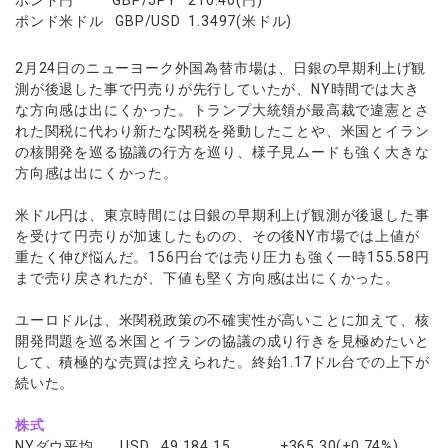
ウォレット口座
お知らせ
企業情報
NEW
AXIORYアプリ
日本時間表示インジケータ
ポンド米ドル GBP/USD 1.3497(米ドル)
貴金属CFD
取引時間
マーケットニュース
ストライク インジケータ
会社概要
ソフトコモディティCFD
取引計算シミュレーター
AXIORYポータル
NEW
English
2月24日のニューヨーク外国為替市場は、日銀の早期利上げ観
コーポレートニュース
MQLシグナル
NEW
役員紹介
バトルCFD
注文執行ポリシー
測が後退した事で円売りが先行していたが、NY時間では大き
日本語
口座開設する
キャンペーン
通貨インデックス
お問合せ
な方向感は出にくかった。トランプ大統領が最高裁で違憲とさ
経済指標・予測カレンダー
عربى
トレードガイド
NEW
れた関税に代わり新たな関税を発動したことや、米国とイラン
よくあるご質問
休眠口座と凍結口座
デモ口座を開設する
Русский
の核開発を巡る協議の行方を巡り、様子見ムードも強く大きな
方向感は出にくかった。
Español
法人のお客様は
こちら
ไทย
米ドル円は、東京時間には日銀の早期利上げ観測が後退した事
Tiếng Việt
を受けて円売りが加速したものの、その後NY市場では上値が
重たく伸び悩んだ。156円台では売り圧力も強く一時155.58円
まで売り戻されたが、下値も堅く方向感は出にくかった。
ユーロドルは、米関税政策の不確実性が高いことに加えて、核
開発問題を巡る米国とイランの協議の成り行きを見極めたいと
して、積極的な売買は控えられた。終始1.17ドル台での上下が
続いた。
株式
NYダウ平均 USD 49,184.15 +365.30(+0.74%)