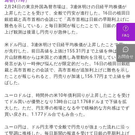
為替(17時）
2月24日の東京外国為替市場は、3連休明けの日経平均株価が
上昇したことを受けて、全般で円安が進行した。16日の植田日
銀総裁と高市首相の会談にて「高市首相は日銀の早期利上げに
難色を示している」と毎日新聞が報じたことで、日銀の早期利
上げ観測は後退し円売りが急伸した。
FAQ
米ドル円は、3連休明けで日経平均株価が上昇したことで買い
が先行した。前日高値を上抜け155.31円まで上値を伸ばした。
お問合せ
片山財務相からは米国との連携し為替動向を注視しているとの
発言があり一時伸び悩んだが限定的だった。16日の植田日銀総
裁と高市首相との会談で、高市首相が追加利上げに難色を示し
たことが報じられると、円売りが加速し156.17円まで上値を伸
ばした。
ユーロドルは、時間外の米10年債利回りが上昇したことを受け
てドル買いが優勢となり13時台には1.1768ドルまで下値を拡
大した。ただ、円主導の相場となる中で積極的な方向感はでず
買い戻され、1.177ドル台でもみ合った。
ユーロ円は、ドル円主導で全般で円売りが強まった流れに沿っ
て堅調に推移した。毎日新聞の報道を受けて日銀の早期利上げ