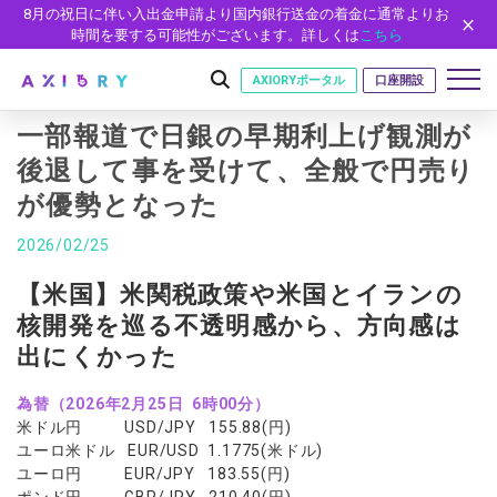
8月の祝日に伴い入出金申請より国内銀行送金の着金に通常よりお
時間を要する可能性がございます。詳しくは
こちら
AXIORYポータル
口座開設
一部報道で日銀の早期利上げ観測が
後退して事を受けて、全般で円売り
が優勢となった
はじめに
はじめに
2026/02/25
取引
ライセンス
取引商品
取引条件
【米国】米関税政策や米国とイランの
口座
安全性
核開発を巡る不透明感から、方向感は
FX（通貨ペア）
スプレッド・手数料
口座の種類
口座開設
プラットフォーム
出にくかった
現物株式
ゼロカットとロスカット
口座タイプ
口座開設フォーム
プラットフォーム
ツール
パートナー
ETF
スワップとロールオーバー
為替（2026年2月25日 6時00分）
法人のお客様
必要書類
MT5
MT4/MT5 ヒストリカルデータ
パートナーシップ・プログラム
米ドル円 USD/JPY 155.88(円)
ニュース
株式CFD
入出金方法
ゼロ口座
開設方法
NEW
ユーロ米ドル EUR/USD 1.1775(米ドル)
MT4
EA(エキスパートアドバイザー)
株価指数CFD
レバレッジ
NEW
イントロデュース・パートナープログラム（IP）
ニュースリリース
会社概要
ユーロ円 EUR/JPY 183.55(円)
デモ口座
cTrader
カスタムインジケーター
エネルギーCFD
約定率
ポンド円 GBP/JPY 210.40(円)
特別・VIPプログラム
NEW