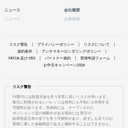
ニュース
会社概要
ニュース
企業情報
リスク
警告
プライバシーポリシー
リスクについて
規約条件
アンチマネーロンダリングポリシー
FATCA
及び
CRS
パートナー
規約
苦情申請
フォーム
お
中元
キャンペーン
2026
リスク警告
FX
取引には
投資元金を
失う
非常に
高い
リスクが
伴います。
取引に
利用さ
れる
レバレッジは
有利にも
不利にも
作用する
可能性があります。
具体的には、
オープンさ
れた
ポジションと
逆の
値動きがある
場合には
取引の
結果投資元本の
全てを
失う
可能性があり、
必ずしも
全てのお
客様に
適した
金融商品であると
確約することは
できません。