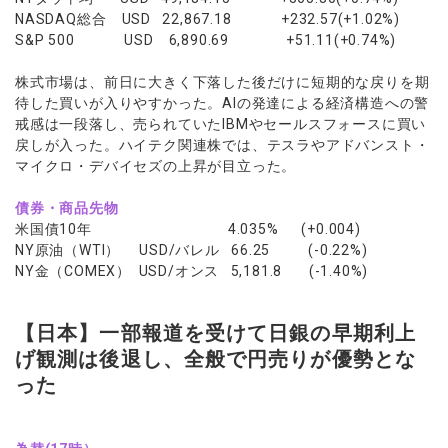
NASDAQ総合 USD 22,867.18 +232.57(+1.02%)
S&P 500 USD 6,890.69 +51.11(+0.74%)
株式市場は、前日に大きく下落した後だけに短期的な戻りを期
待した買いが入りやすかった。AIの発達による経済構造への警
戒感は一段落し、売られていたIBMやセールスフォースに買い
戻しが入った。ハイテク関連株では、テスラやアドバンスト・
マイクロ・デバイセズの上昇が目立った。
債券・商品先物
米国債10年 4.035% (+0.004)
NY原油（WTI） USD/バレル 66.25 (-0.22%)
NY金（COMEX） USD/オンス 5,181.8 (-1.40%)
【日本】一部報道を受けて日銀の早期利上
げ観測は後退し、全般で円売りが優勢とな
った