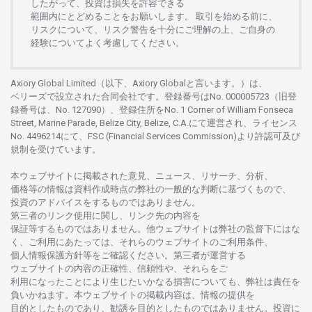
したがって、
投資は
損失を
許容できる
範囲内にとどめることを
お
願いします
。
取引を
始める
前に、
リスクについて、
リスク
警告を
十分に
ご
理解の
上、
ご
自身の
経験について
よく
考慮してください。
Axiory Global Limited（以下、Axiory Globalと言います。）は、
ベリーズで
設立さ
れた
合同会社です。
登録番号は
No. 000005723（旧登
録番号は、No. 127090）、
登録住所を
No. 1 Corner of William Fonseca
Street, Marine Parade, Belize City, Belize, C.A.にて
運営さ
れ、
ライセンス
No. 4496214
にて、FSC (Financial Services Commission)より
許認可及び
規制を
受けています。
本
ウェブサイトに
掲載さ
れた
意見、ニュース、リサーチ、分析、
価格等の
情報は
資料作成時点の
弊社の
一般的な
判断に
基づくもので、
投資の
アドバイスを
するもの
では
ありません。
第三者の
リンク
使用に
関し、
リンク
先の
内容を
保証等するものではありません。
他
ウェブサイトは
弊社の
監督下にはな
く、
ご
利用に
あたっては、
それらの
ウェブサイトの
ご
利用条件、
個人情報保護方針等を
ご
確認ください。
第三者が
運営する
ウェブサイトの
内容の
正確性、信頼性や、それらをご
利用になったことにより
生じたいかな
る
損害についても、
弊社は
責任を
負いかね
ます。
本
ウェブサイトの
掲載内容は、
情報の
提供を
目的としたもの
であり、
勧誘を
目的としたもの
では
ありません。
投資に