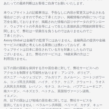
あたっての
最終判断は
お
客様ご
自身でお
願いいたします。
本
ウェブサイト
上の
記載事項は、
予告なしに
内容が
変更又は
中止さ
れる
場合がございますので
予めご
了承ください。
掲載情報の
内容については
万全を
期しておりますが、
掲載さ
れた
情報の
誤りや
データの
ダウンロー
ド、
ウェブサイトの
不具合等に
よって
生じた
直接的及び
間接的障害等に
関し
まして、
弊社は
一切責任を
負うものではありませんのでご
了承ください
。
Axiory Global は
金融庁の
監督下にはありません。
金融商品の
提供や
金融
サービスの
勧誘と
考えられる
業務には
携わっておらず、
本
ウェブサイトは
日本に
居住さ
れて
いる
方を
対象としたもの
では
ございません。
また、
弊社の
サービスは、18
歳未満の
方は
ご
利用頂けません
。
以下の
国の
国籍を
保持する
方や
居住者に
対して、
弊社
サービスへの
アクセスを
制限する
可能性があります
： アンゴラ、ボリビア、
ボスニア
・
ヘルツェゴビナ、ブルガリア、カメルーン、コートジボワー
ル、
コンゴ
民主共和国、ハイチ、イラク、ケニア、クウェート、
ラオス
人民民主共和国、レバノン、モナコ、ネパール、パプアニューギニア、
南
スーダン、ベネズエラ、ベトナム、
英国領
ヴァージン
諸島、
イエメン。
尚、
以下の
国および
地域の
居住者に
対しては、
弊社
サービスを
提供しておりません
：
ベラルーシ
共和国、ベリーズ、カナダ、キュー