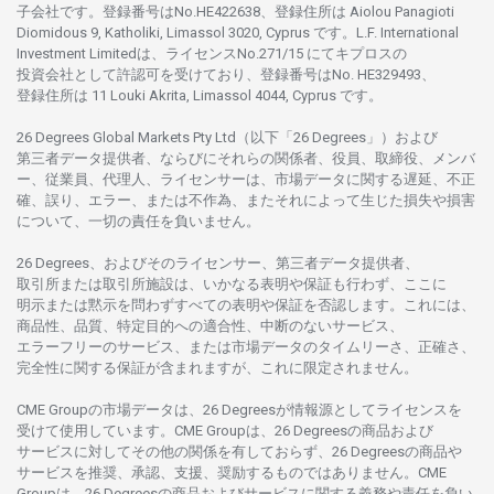
子会社です。
登録番号は
No.HE422638、
登録住所は
Aiolou Panagioti
Diomidous 9, Katholiki, Limassol 3020, Cyprus です。L.F. International
Investment Limitedは、
ライセンス
No.271/15 にて
キプロスの
投資会社として
許認可を
受けており、
登録番号は
No. HE329493、
登録住所は
11 Louki Akrita, Limassol 4044, Cyprus です。
26 Degrees Global Markets Pty Ltd（以下「26 Degrees」）
および
第三者
データ
提供者、ならびにそれらの関係者、役員、取締役、メンバ
ー、従業員、代理人、ライセンサーは、
市場
データに
関する
遅延、不正
確、誤り、エラー、
または
不作為、
またそれに
よって
生じた
損失や
損害
について、
一切の
責任を
負いません。
26 Degrees、
およびその
ライセンサー、
第三者
データ
提供者、
取引所または
取引所施設は、いかな
る
表明や
保証も
行わ
ず、
ここに
明示または
黙示を
問わ
ずすべての
表明や
保証を
否認し
ます。
これには、
商品性、品質、
特定目的への
適合性、
中断のない
サービス、
エラーフリーの
サービス、
または
市場
データの
タイムリーさ、正確さ、
完全性に
関する
保証が
含まれますが、これに
限定さ
れません。
CME Groupの
市場
データは、26 Degreesが
情報源として
ライセンスを
受けて
使用しています。
CME Groupは、26 Degreesの
商品および
サービスに
対してその
他の
関係を
有しておらず、26 Degreesの
商品や
サービスを
推奨、承認、支援、
奨励するものではありません。
CME
Groupは、26 Degreesの
商品および
サービスに
関する
義務や
責任を
負い