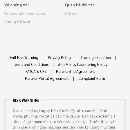
Về chúng tôi
Quan hệ đối tác
Tại sao nên chọn Axiory
Đối tác
Chúng tôi là ai
Full Risk Warning
Privacy Policy
Trading Execution
Terms and Conditions
Anti Money Laundering Policy
FATCA & CRS
Partnership Agreement
Partner Portal Agreement
Complaint Form
RISK WARNING
Giao dịch ký quỹ ngoại hối có mức độ rủi ro cao và có thể
không phù hợp với tất cả các nhà đầu tư. Đòn bẩy cao làm gia
tăng cả lợi nhuận và rủi ro tiềm năng của bạn. Trước khi quyết
định giao dịch ngoại hối, bạn nên cân nhắc kỹ lưỡng mục tiêu