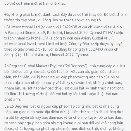
có thể có thêm một số hạn chế khác.
Đây không phải là một danh sách đầy đủ và có thể thay đổi. Để biết thêm
thông tin cập nhật, vui lòng liên hệ trực tiếp với chúng tôi.
LFA International Ltd (số đăng ký HE422638 và địa chỉ đăng ký tại Aiolou
& Panagioti Diomidous 9, Katholiki, Limassol 3020, Cyprus) (“LFA”) chịu
trách nhiệm xử lý thẻ. LFA là công ty con của Axiory Global và L.F.
International Investment Limited (một Công ty Đầu tư Síp được ủy quyền
theo số giấy phép 271/15, với số đăng ký công ty HE329493 và địa chỉ
đăng ký tại 11 Louki Akrita, Limassol 4044, Cyprus).
26 Degrees Global Markets Pty Ltd ("26 Degrees"), nhà cung cấp dữ liệu
bên thứ ba cũng như bất kỳ đối tác liên kết, cán bộ, giám đốc, thành
viên, nhân viên, đại lý hoặc người cấp phép tương ứng nào của họ sẽ
phải chịu trách nhiệm pháp lý về bất kỳ sự chậm trễ, không chính xác,
nhầm lẫn, sai sót nào và/hoặc thiếu sót dưới bất kỳ hình thức nào trong
Dữ liệu Thị trường và/hoặc đối với bất kỳ tổn thất hoặc thiệt hại nào
phát sinh.
Cả 26 Degrees, bất kỳ người cấp phép nào cũng như bất kỳ nhà cung
cấp, sàn giao dịch hoặc địa điểm dữ liệu bên thứ ba nào đều không đưa
ra bất kỳ tuyên bố hay bảo đảm nào và từ chối mọi tuyên bố và bảo đảm,
rõ ràng hay ngụ ý, bao gồm nhưng không giới hạn đối với khả năng bán
được, chất lượng, sự phù hợp cho một mục đích cụ thể, dịch vụ không