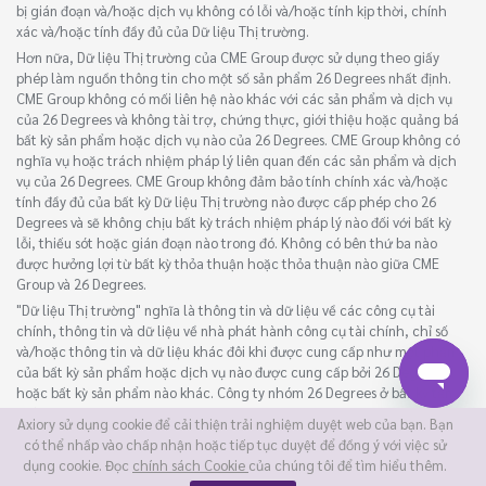
bị gián đoạn và/hoặc dịch vụ không có lỗi và/hoặc tính kịp thời, chính
xác và/hoặc tính đầy đủ của Dữ liệu Thị trường.
Hơn nữa, Dữ liệu Thị trường của CME Group được sử dụng theo giấy
phép làm nguồn thông tin cho một số sản phẩm 26 Degrees nhất định.
CME Group không có mối liên hệ nào khác với các sản phẩm và dịch vụ
của 26 Degrees và không tài trợ, chứng thực, giới thiệu hoặc quảng bá
bất kỳ sản phẩm hoặc dịch vụ nào của 26 Degrees. CME Group không có
nghĩa vụ hoặc trách nhiệm pháp lý liên quan đến các sản phẩm và dịch
vụ của 26 Degrees. CME Group không đảm bảo tính chính xác và/hoặc
tính đầy đủ của bất kỳ Dữ liệu Thị trường nào được cấp phép cho 26
Degrees và sẽ không chịu bất kỳ trách nhiệm pháp lý nào đối với bất kỳ
lỗi, thiếu sót hoặc gián đoạn nào trong đó. Không có bên thứ ba nào
được hưởng lợi từ bất kỳ thỏa thuận hoặc thỏa thuận nào giữa CME
Group và 26 Degrees.
"Dữ liệu Thị trường" nghĩa là thông tin và dữ liệu về các công cụ tài
chính, thông tin và dữ liệu về nhà phát hành công cụ tài chính, chỉ số
và/hoặc thông tin và dữ liệu khác đôi khi được cung cấp như một phần
của bất kỳ sản phẩm hoặc dịch vụ nào được cung cấp bởi 26 Degrees
hoặc bất kỳ sản phẩm nào khác. Công ty nhóm 26 Degrees ở bất kỳ tần
suất cập nhật nào.
Axiory sử dụng cookie để cải thiện trải nghiệm duyệt web của bạn. Bạn
©2026 Axiory Global Limited sở hữu và điều hành trang web này.
có thể nhấp vào chấp nhận hoặc tiếp tục duyệt để đồng ý với việc sử
dụng cookie. Đọc
chính sách Cookie
của chúng tôi để tìm hiểu thêm.
© AXIORY is a trade name of Axiory Global Ltd. All rights reserved