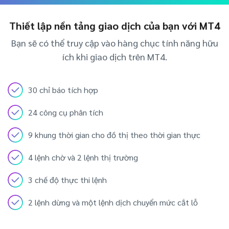
Axiory App
Hướng dẫn cài đặt cTrader
MỚI
ETF thực
English
Zero Account
Tính minh bạch và an toàn
Tài liệu pháp lý
MỚI
Thiết lập nền tảng giao dịch của bạn với MT4
日本語
Mở tài khoản thực
Giải thưởng toàn cầu
Câu hỏi thường gặp
عربى
Bạn sẽ có thể truy cập vào hàng chục tính năng hữu
Liên hệ với chúng tôi
Thử tài khoản demo
Русский
ích khi giao dịch trên MT4.
Español
Trading is Risky.
ไทย
30 chỉ báo tích hợp
Tiếng Việt
24 công cụ phân tích
9 khung thời gian cho đồ thị theo thời gian thực
4 lệnh chờ và 2 lệnh thị trường
3 chế độ thực thi lệnh
2 lệnh dừng và một lệnh dịch chuyển mức cắt lỗ