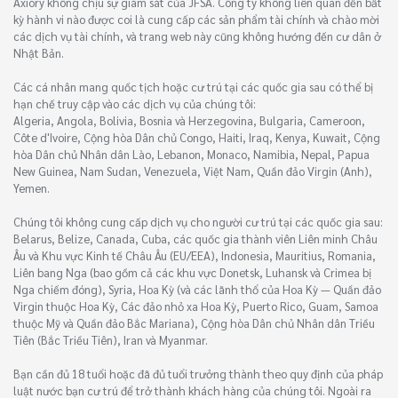
Axiory không chịu sự giám sát của JFSA. Công ty không liên quan đến bất
kỳ hành vi nào được coi là cung cấp các sản phẩm tài chính và chào mời
các dịch vụ tài chính, và trang web này cũng không hướng đến cư dân ở
Nhật Bản.
Các cá nhân mang quốc tịch hoặc cư trú tại các quốc gia sau có thể bị
hạn chế truy cập vào các dịch vụ của chúng tôi:
Algeria, Angola, Bolivia, Bosnia và Herzegovina, Bulgaria, Cameroon,
Côte d'Ivoire, Cộng hòa Dân chủ Congo, Haiti, Iraq, Kenya, Kuwait, Cộng
hòa Dân chủ Nhân dân Lào, Lebanon, Monaco, Namibia, Nepal, Papua
New Guinea, Nam Sudan, Venezuela, Việt Nam, Quần đảo Virgin (Anh),
Yemen.
Chúng tôi không cung cấp dịch vụ cho người cư trú tại các quốc gia sau:
Belarus, Belize, Canada, Cuba, các quốc gia thành viên Liên minh Châu
Âu và Khu vực Kinh tế Châu Âu (EU/EEA), Indonesia, Mauritius, Romania,
Liên bang Nga (bao gồm cả các khu vực Donetsk, Luhansk và Crimea bị
Nga chiếm đóng), Syria, Hoa Kỳ (và các lãnh thổ của Hoa Kỳ — Quần đảo
Virgin thuộc Hoa Kỳ, Các đảo nhỏ xa Hoa Kỳ, Puerto Rico, Guam, Samoa
thuộc Mỹ và Quần đảo Bắc Mariana), Cộng hòa Dân chủ Nhân dân Triều
Tiên (Bắc Triều Tiên), Iran và Myanmar.
Bạn cần đủ 18 tuổi hoặc đã đủ tuổi trưởng thành theo quy định của pháp
luật nước bạn cư trú để trở thành khách hàng của chúng tôi. Ngoài ra