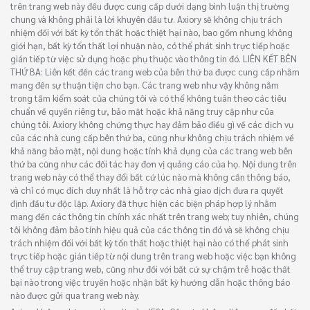
trên trang web này đều được cung cấp dưới dạng bình luận thị trường
chung và không phải là lời khuyên đầu tư. Axiory sẽ không chịu trách
nhiệm đối với bất kỳ tổn thất hoặc thiệt hại nào, bao gồm nhưng không
giới hạn, bất kỳ tổn thất lợi nhuận nào, có thể phát sinh trực tiếp hoặc
gián tiếp từ việc sử dụng hoặc phụ thuộc vào thông tin đó. LIÊN KẾT BÊN
THỨ BA: Liên kết đến các trang web của bên thứ ba được cung cấp nhằm
mang đến sự thuận tiện cho bạn. Các trang web như vậy không nằm
trong tầm kiểm soát của chúng tôi và có thể không tuân theo các tiêu
chuẩn về quyền riêng tư, bảo mật hoặc khả năng truy cập như của
chúng tôi. Axiory không chứng thực hay đảm bảo điều gì về các dịch vụ
của các nhà cung cấp bên thứ ba, cũng như không chịu trách nhiệm về
khả năng bảo mật, nội dung hoặc tính khả dụng của các trang web bên
thứ ba cũng như các đối tác hay đơn vị quảng cáo của họ. Nội dung trên
trang web này có thể thay đổi bất cứ lúc nào mà không cần thông báo,
và chỉ có mục đích duy nhất là hỗ trợ các nhà giao dịch đưa ra quyết
định đầu tư độc lập. Axiory đã thực hiện các biện pháp hợp lý nhằm
mang đến các thông tin chính xác nhất trên trang web; tuy nhiên, chúng
tôi không đảm bảo tính hiệu quả của các thông tin đó và sẽ không chịu
trách nhiệm đối với bất kỳ tổn thất hoặc thiệt hại nào có thể phát sinh
trực tiếp hoặc gián tiếp từ nội dung trên trang web hoặc việc bạn không
thể truy cập trang web, cũng như đối với bất cứ sự chậm trễ hoặc thất
bại nào trong việc truyền hoặc nhận bất kỳ hướng dẫn hoặc thông báo
nào được gửi qua trang web này.