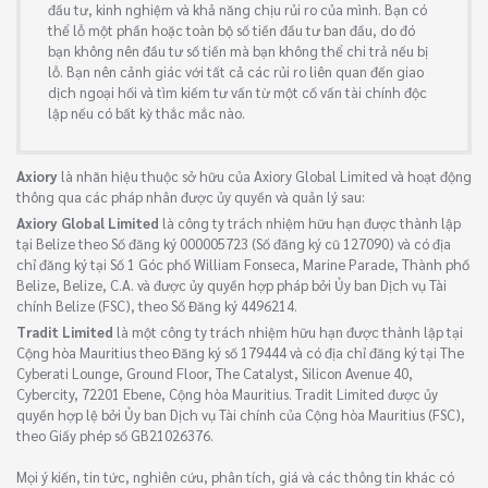
đầu tư, kinh nghiệm và khả năng chịu rủi ro của mình. Bạn có
thể lỗ một phần hoặc toàn bộ số tiền đầu tư ban đầu, do đó
bạn không nên đầu tư số tiền mà bạn không thể chi trả nếu bị
lỗ. Bạn nên cảnh giác với tất cả các rủi ro liên quan đến giao
dịch ngoại hối và tìm kiếm tư vấn từ một cố vấn tài chính độc
lập nếu có bất kỳ thắc mắc nào.
Axiory
là nhãn hiệu thuộc sở hữu của Axiory Global Limited và hoạt động
thông qua các pháp nhân được ủy quyền và quản lý sau:
Axiory Global Limited
là công ty trách nhiệm hữu hạn được thành lập
tại Belize theo Số đăng ký 000005723 (Số đăng ký cũ 127090) và có địa
chỉ đăng ký tại Số 1 Góc phố William Fonseca, Marine Parade, Thành phố
Belize, Belize, C.A. và được ủy quyền hợp pháp bởi Ủy ban Dịch vụ Tài
chính Belize (FSC), theo Số Đăng ký 4496214.
Tradit Limited
là một công ty trách nhiệm hữu hạn được thành lập tại
Cộng hòa Mauritius theo Đăng ký số 179444 và có địa chỉ đăng ký tại The
Cyberati Lounge, Ground Floor, The Catalyst, Silicon Avenue 40,
Cybercity, 72201 Ebene, Cộng hòa Mauritius. Tradit Limited được ủy
quyền hợp lệ bởi Ủy ban Dịch vụ Tài chính của Cộng hòa Mauritius (FSC),
theo Giấy phép số GB21026376.
Mọi ý kiến, tin tức, nghiên cứu, phân tích, giá và các thông tin khác có