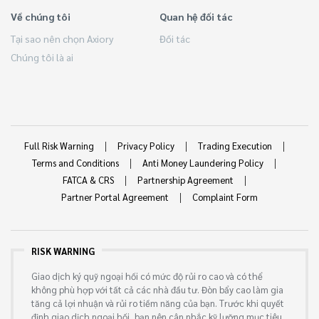
Về chúng tôi
Quan hệ đối tác
Tại sao nên chọn Axiory
Đối tác
Chúng tôi là ai
Full Risk Warning
Privacy Policy
Trading Execution
Terms and Conditions
Anti Money Laundering Policy
FATCA & CRS
Partnership Agreement
Partner Portal Agreement
Complaint Form
RISK WARNING
Giao dịch ký quỹ ngoại hối có mức độ rủi ro cao và có thể
không phù hợp với tất cả các nhà đầu tư. Đòn bẩy cao làm gia
tăng cả lợi nhuận và rủi ro tiềm năng của bạn. Trước khi quyết
định giao dịch ngoại hối, bạn nên cân nhắc kỹ lưỡng mục tiêu