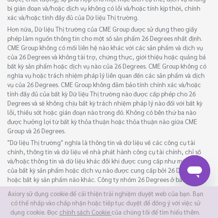
bị gián đoạn và/hoặc dịch vụ không có lỗi và/hoặc tính kịp thời, chính
xác và/hoặc tính đầy đủ của Dữ liệu Thị trường.
Hơn nữa, Dữ liệu Thị trường của CME Group được sử dụng theo giấy
phép làm nguồn thông tin cho một số sản phẩm 26 Degrees nhất định.
CME Group không có mối liên hệ nào khác với các sản phẩm và dịch vụ
của 26 Degrees và không tài trợ, chứng thực, giới thiệu hoặc quảng bá
bất kỳ sản phẩm hoặc dịch vụ nào của 26 Degrees. CME Group không có
nghĩa vụ hoặc trách nhiệm pháp lý liên quan đến các sản phẩm và dịch
vụ của 26 Degrees. CME Group không đảm bảo tính chính xác và/hoặc
tính đầy đủ của bất kỳ Dữ liệu Thị trường nào được cấp phép cho 26
Degrees và sẽ không chịu bất kỳ trách nhiệm pháp lý nào đối với bất kỳ
lỗi, thiếu sót hoặc gián đoạn nào trong đó. Không có bên thứ ba nào
được hưởng lợi từ bất kỳ thỏa thuận hoặc thỏa thuận nào giữa CME
Group và 26 Degrees.
"Dữ liệu Thị trường" nghĩa là thông tin và dữ liệu về các công cụ tài
chính, thông tin và dữ liệu về nhà phát hành công cụ tài chính, chỉ số
và/hoặc thông tin và dữ liệu khác đôi khi được cung cấp như một phần
của bất kỳ sản phẩm hoặc dịch vụ nào được cung cấp bởi 26 Degrees
hoặc bất kỳ sản phẩm nào khác. Công ty nhóm 26 Degrees ở bất kỳ tần
suất cập nhật nào.
Axiory sử dụng cookie để cải thiện trải nghiệm duyệt web của bạn. Bạn
©2026 Axiory Global Limited sở hữu và điều hành trang web này.
có thể nhấp vào chấp nhận hoặc tiếp tục duyệt để đồng ý với việc sử
dụng cookie. Đọc
chính sách Cookie
của chúng tôi để tìm hiểu thêm.