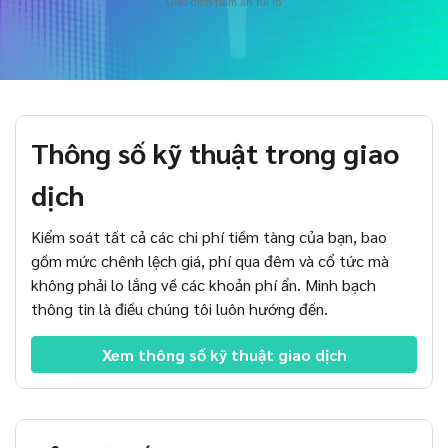
Giao dịch tiềm ẩn rủi ro
Axiory App
Hướng dẫn cài đặt cTrader
MỚI
ETF thực
English
Zero Account
Tính minh bạch và an toàn
Tài liệu pháp lý
MỚI
日本語
Mở tài khoản thực
Giải thưởng toàn cầu
Câu hỏi thường gặp
عربى
Liên hệ với chúng tôi
Thử tài khoản demo
Русский
Español
Trading is Risky.
Thông số kỹ thuật trong giao
ไทย
dịch
Tiếng Việt
Kiểm soát tất cả các chi phí tiềm tàng của bạn, bao
gồm mức chênh lệch giá, phí qua đêm và cổ tức mà
không phải lo lắng về các khoản phí ẩn. Minh bạch
thông tin là điều chúng tôi luôn hướng đến.
Xem thông số kỹ thuật giao dịch