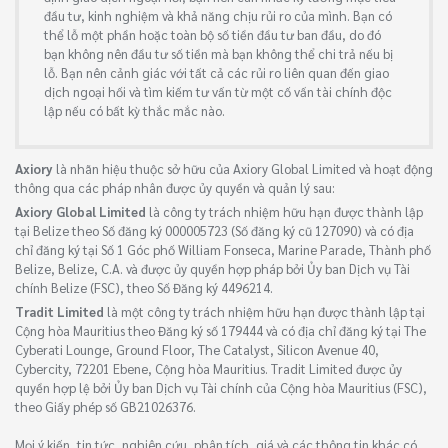
đầu tư, kinh nghiệm và khả năng chịu rủi ro của mình. Bạn có
thể lỗ một phần hoặc toàn bộ số tiền đầu tư ban đầu, do đó
bạn không nên đầu tư số tiền mà bạn không thể chi trả nếu bị
lỗ. Bạn nên cảnh giác với tất cả các rủi ro liên quan đến giao
dịch ngoại hối và tìm kiếm tư vấn từ một cố vấn tài chính độc
lập nếu có bất kỳ thắc mắc nào.
Axiory
là nhãn hiệu thuộc sở hữu của Axiory Global Limited và hoạt động
thông qua các pháp nhân được ủy quyền và quản lý sau:
Axiory Global Limited
là công ty trách nhiệm hữu hạn được thành lập
tại Belize theo Số đăng ký 000005723 (Số đăng ký cũ 127090) và có địa
chỉ đăng ký tại Số 1 Góc phố William Fonseca, Marine Parade, Thành phố
Belize, Belize, C.A. và được ủy quyền hợp pháp bởi Ủy ban Dịch vụ Tài
chính Belize (FSC), theo Số Đăng ký 4496214.
Tradit Limited
là một công ty trách nhiệm hữu hạn được thành lập tại
Cộng hòa Mauritius theo Đăng ký số 179444 và có địa chỉ đăng ký tại The
Cyberati Lounge, Ground Floor, The Catalyst, Silicon Avenue 40,
Cybercity, 72201 Ebene, Cộng hòa Mauritius. Tradit Limited được ủy
quyền hợp lệ bởi Ủy ban Dịch vụ Tài chính của Cộng hòa Mauritius (FSC),
theo Giấy phép số GB21026376.
Mọi ý kiến, tin tức, nghiên cứu, phân tích, giá và các thông tin khác có