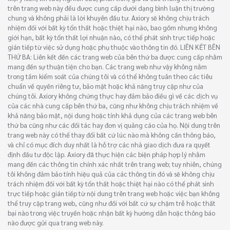
trên trang web này đều được cung cấp dưới dạng bình luận thị trường
chung và không phải là lời khuyên đầu tư. Axiory sẽ không chịu trách
nhiệm đối với bất kỳ tổn thất hoặc thiệt hại nào, bao gồm nhưng không
giới hạn, bất kỳ tổn thất lợi nhuận nào, có thể phát sinh trực tiếp hoặc
gián tiếp từ việc sử dụng hoặc phụ thuộc vào thông tin đó. LIÊN KẾT BÊN
THỨ BA: Liên kết đến các trang web của bên thứ ba được cung cấp nhằm
mang đến sự thuận tiện cho bạn. Các trang web như vậy không nằm
trong tầm kiểm soát của chúng tôi và có thể không tuân theo các tiêu
chuẩn về quyền riêng tư, bảo mật hoặc khả năng truy cập như của
chúng tôi. Axiory không chứng thực hay đảm bảo điều gì về các dịch vụ
của các nhà cung cấp bên thứ ba, cũng như không chịu trách nhiệm về
khả năng bảo mật, nội dung hoặc tính khả dụng của các trang web bên
thứ ba cũng như các đối tác hay đơn vị quảng cáo của họ. Nội dung trên
trang web này có thể thay đổi bất cứ lúc nào mà không cần thông báo,
và chỉ có mục đích duy nhất là hỗ trợ các nhà giao dịch đưa ra quyết
định đầu tư độc lập. Axiory đã thực hiện các biện pháp hợp lý nhằm
mang đến các thông tin chính xác nhất trên trang web; tuy nhiên, chúng
tôi không đảm bảo tính hiệu quả của các thông tin đó và sẽ không chịu
trách nhiệm đối với bất kỳ tổn thất hoặc thiệt hại nào có thể phát sinh
trực tiếp hoặc gián tiếp từ nội dung trên trang web hoặc việc bạn không
thể truy cập trang web, cũng như đối với bất cứ sự chậm trễ hoặc thất
bại nào trong việc truyền hoặc nhận bất kỳ hướng dẫn hoặc thông báo
nào được gửi qua trang web này.