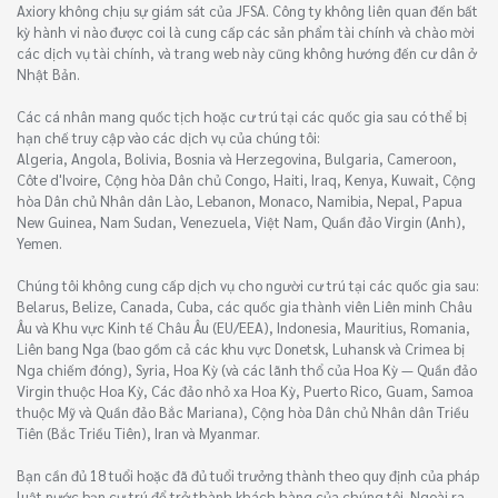
Axiory không chịu sự giám sát của JFSA. Công ty không liên quan đến bất
kỳ hành vi nào được coi là cung cấp các sản phẩm tài chính và chào mời
các dịch vụ tài chính, và trang web này cũng không hướng đến cư dân ở
Nhật Bản.
Các cá nhân mang quốc tịch hoặc cư trú tại các quốc gia sau có thể bị
hạn chế truy cập vào các dịch vụ của chúng tôi:
Algeria, Angola, Bolivia, Bosnia và Herzegovina, Bulgaria, Cameroon,
Côte d'Ivoire, Cộng hòa Dân chủ Congo, Haiti, Iraq, Kenya, Kuwait, Cộng
hòa Dân chủ Nhân dân Lào, Lebanon, Monaco, Namibia, Nepal, Papua
New Guinea, Nam Sudan, Venezuela, Việt Nam, Quần đảo Virgin (Anh),
Yemen.
Chúng tôi không cung cấp dịch vụ cho người cư trú tại các quốc gia sau:
Belarus, Belize, Canada, Cuba, các quốc gia thành viên Liên minh Châu
Âu và Khu vực Kinh tế Châu Âu (EU/EEA), Indonesia, Mauritius, Romania,
Liên bang Nga (bao gồm cả các khu vực Donetsk, Luhansk và Crimea bị
Nga chiếm đóng), Syria, Hoa Kỳ (và các lãnh thổ của Hoa Kỳ — Quần đảo
Virgin thuộc Hoa Kỳ, Các đảo nhỏ xa Hoa Kỳ, Puerto Rico, Guam, Samoa
thuộc Mỹ và Quần đảo Bắc Mariana), Cộng hòa Dân chủ Nhân dân Triều
Tiên (Bắc Triều Tiên), Iran và Myanmar.
Bạn cần đủ 18 tuổi hoặc đã đủ tuổi trưởng thành theo quy định của pháp
luật nước bạn cư trú để trở thành khách hàng của chúng tôi. Ngoài ra