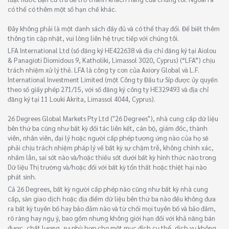
có thể có thêm một số hạn chế khác.
Đây không phải là một danh sách đầy đủ và có thể thay đổi. Để biết thêm
thông tin cập nhật, vui lòng liên hệ trực tiếp với chúng tôi.
LFA International Ltd (số đăng ký HE422638 và địa chỉ đăng ký tại Aiolou
& Panagioti Diomidous 9, Katholiki, Limassol 3020, Cyprus) (“LFA”) chịu
trách nhiệm xử lý thẻ. LFA là công ty con của Axiory Global và L.F.
International Investment Limited (một Công ty Đầu tư Síp được ủy quyền
theo số giấy phép 271/15, với số đăng ký công ty HE329493 và địa chỉ
đăng ký tại 11 Louki Akrita, Limassol 4044, Cyprus).
26 Degrees Global Markets Pty Ltd ("26 Degrees"), nhà cung cấp dữ liệu
bên thứ ba cũng như bất kỳ đối tác liên kết, cán bộ, giám đốc, thành
viên, nhân viên, đại lý hoặc người cấp phép tương ứng nào của họ sẽ
phải chịu trách nhiệm pháp lý về bất kỳ sự chậm trễ, không chính xác,
nhầm lẫn, sai sót nào và/hoặc thiếu sót dưới bất kỳ hình thức nào trong
Dữ liệu Thị trường và/hoặc đối với bất kỳ tổn thất hoặc thiệt hại nào
phát sinh.
Cả 26 Degrees, bất kỳ người cấp phép nào cũng như bất kỳ nhà cung
cấp, sàn giao dịch hoặc địa điểm dữ liệu bên thứ ba nào đều không đưa
ra bất kỳ tuyên bố hay bảo đảm nào và từ chối mọi tuyên bố và bảo đảm,
rõ ràng hay ngụ ý, bao gồm nhưng không giới hạn đối với khả năng bán
được, chất lượng, sự phù hợp cho một mục đích cụ thể, dịch vụ không