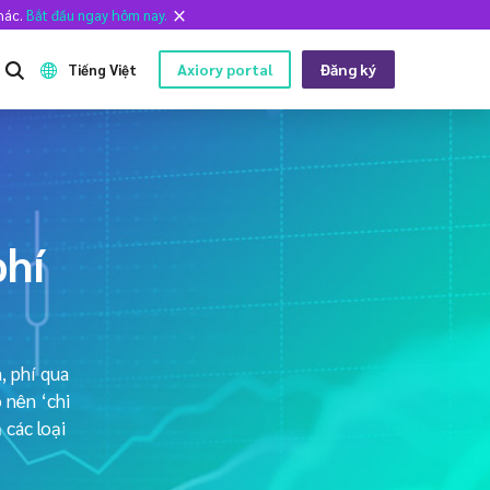
khác.
Bắt đầu ngay hôm nay.
Axiory portal
Đăng ký
Tiếng Việt
CÔNG CỤ TRÊN NỀN TẢNG
CHÚNG TÔI LÀ AI
English
Dữ liệu lịch sử Metatrader
Chúng tôi là ai
日本語
Các chỉ báo tùy chỉnh MT4
Đội ngũ Axiory
phí
عربى
Hướng dẫn cài đặt MT4
Tài liệu pháp lý
Русский
Hướng dẫn cài đặt MT5
Câu hỏi thường gặp
Español
Hướng dẫn cài đặt cTrader
Liên hệ với chúng tôi
, phí qua
ไทย
 nên ‘chi
Tiếng Việt
 các loại