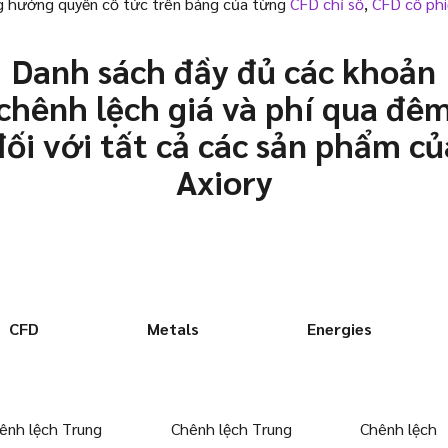
g hưởng quyền cổ tức trên bảng của từng
CFD chỉ số
,
CFD cổ phi
Danh sách đầy đủ các khoản
chênh lệch giá và phí qua đê
đối với tất cả các sản phẩm củ
Axiory
CFD
Metals
Energies
ênh lệch Trung
Chênh lệch Trung
Chênh lệch