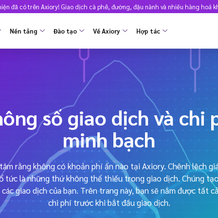
ện đã có trên Axiory! Giao dịch cà phê, đường, đậu nành và nhiều hàng hoá 
Nền tảng
Đào tạo
Về Axiory
Hợp tác
ẢN GIAO DỊCH
NỀN TẢNG
ĐIỀU KIỆN GIAO DỊCH
ĐÀO TẠO
BẮT ĐẦU
TẠI SAO NÊN CHỌN AXIORY
CÔNG CỤ GIAO DỊCH
PHÂN TÍCH
let
So sánh các nền tảng
Phương thức nạp tiền
Học viện giao dịch Axiory
Mở tài khoản thực
Lợi thế
Chỉ báo Strike
MỚI
MetaTrader 4
Thông số giao dịch
Làm thế nào để
Xác minh thông minh và nhanh chóng
Giấy phép và đăng ký
Chỉ báo tùy chỉnh
 tài khoản
MỚI
ông số giao dịch và chi 
MetaTrader 5
Đòn bẩy
Tính minh bạch và an toàn
Lịch kinh tế
doanh nghiệp
minh bạch
cTrader
Bảo vệ số dư âm
Giải thưởng toàn cầu
Tín hiệu giao dịch
Demo
MỚI
Axiory App
Máy tính
ồi giáo
MỚI
tâm rằng không có khoản phí ẩn nào tại Axiory. Chênh lệch giá
ổ tức là những thứ không thể thiếu trong giao dịch. Chúng tạo
Thống kê giao dịch
 các giao dịch của bạn. Trên trang này, bạn sẽ nắm được tất cả
Lịch nghỉ lễ giao dịch
unt
chi phí trước khi bắt đầu giao dịch.
MỚI