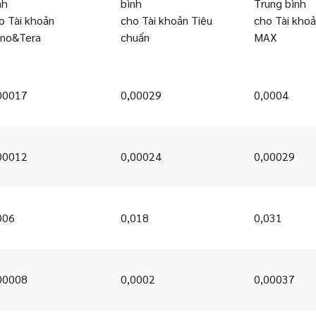
nh
bình
Trung bình
o Tài khoản
cho Tài khoản Tiêu
cho Tài kho
no&Tera
chuẩn
MAX
00017
0,00029
0,0004
00012
0,00024
0,00029
006
0,018
0,031
00008
0,0002
0,00037