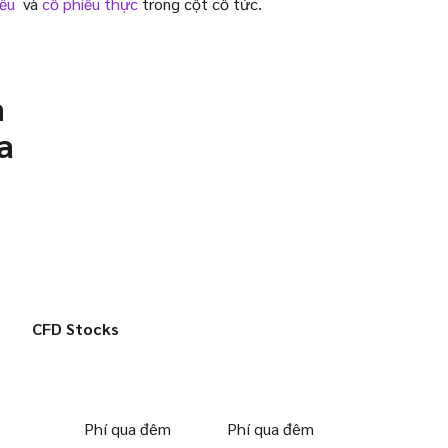
ếu
và
cổ phiếu thực
trong cột cổ tức.
m
a
CFD Stocks
Phí qua đêm
Phí qua đêm