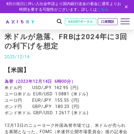
8月の祝日に伴い入出金申請より国内銀行送金の着金に通常よりお
時間を要する可能性がございます。詳しくは
こちら
AXIORYポータル
口座開設
米ドルが急落、FRBは2024年に3回
の利下げを想定
はじめに
2023/12/14
はじめに
取引
【米国】
ライセンス
取引商品
取引条件
口座
為替（2023年12月14日 6時00分）
安全性
米ドル円 USD/JPY 142.95 (円)
FX（通貨ペア）
スプレッド・手数料
口座の種類
口座開設
プラットフォーム
ユーロ米ドル EUR/USD 1.0881 (米ドル)
現物株式
ゼロカットとロスカット
ユーロ円 EUR/JPY 155.55 (円)
口座タイプ
口座開設フォーム
プラットフォーム
ツール
パートナー
ポンド円 GBP/JPY 180.23 (円)
ETF
スワップとロールオーバー
法人のお客様
必要書類
ポンド米ドル GBP/USD 1.2617 (米ドル)
MT5
MT4/MT5 ヒストリカルデータ
パートナーシップ・プログラム
ニュース
株式CFD
入出金方法
ゼロ口座
開設方法
NEW
MT4
EA(エキスパートアドバイザー)
株価指数CFD
レバレッジ
NEW
イントロデュース・パートナープログラム（IP）
ニュースリリース
12月13日のニューヨーク外国為替市場では、米ドルが売られ
会社概要
デモ口座
cTrader
カスタムインジケーター
る展開となった。FOMC（米連邦公開市場委員会）後の記者会
エネルギーCFD
約定率
特別・VIPプログラム
NEW