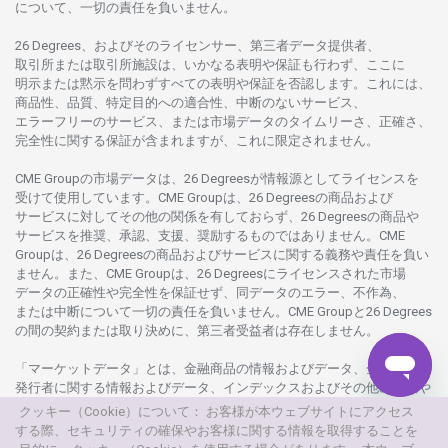
について、
一切の
責任を
負いません。
26 Degrees、
およびその
ライセンサー、
第三者
データ
提供者、
取引所または
取引所施設は、いかな
る
表明や
保証も
行わ
ず、
ここに
明示または
黙示を
問わ
ずすべての
表明や
保証を
否認し
ます。
これには、
商品性、品質、
特定目的への
適合性、
中断のない
サービス、
エラーフリーの
サービス、
または
市場
データの
タイムリーさ、正確さ、
完全性に
関する
保証が
含まれますが、これに
限定さ
れません。
CME Groupの
市場
データは、26 Degreesが
情報源として
ライセンスを
受けて
使用しています。
CME Groupは、26 Degreesの
商品および
サービスに
対してその
他の
関係を
有しておらず、26 Degreesの
商品や
サービスを
推奨、承認、支援、
奨励するものではありません。
CME
Groupは、26 Degreesの
商品および
サービスに
関する
義務や
責任を
負い
ません。また、CME Groupは、26 Degreesに
ライセンスさ
れた
市場
データの
正確性や
完全性を
保証せず、
同
データの
エラー、不作為、
または
中断について
一切の
責任を
負いません。
CME Groupと26 Degrees
の
間の
契約または
取り
決めに、
第三者受益者は
存在し
ません。
「マーケットデータ」とは、
金融商品の
情報および
データ、
金融商品の
発行者に
関する
情報および
データ、
インデックスおよびその
他の
情報や
データを
指し、26 Degreesまたは26 Degrees
グループ
会社が
提供する
クッキー（Cookie）について： お客様が本ウェブサイトにアクセス
製品や
サービスの
一部として、
更新頻度を
問わ
ず
提供さ
れるものを
する際、セキュリティの確保やお客様に関する情報を取得することを
意味し
ます。