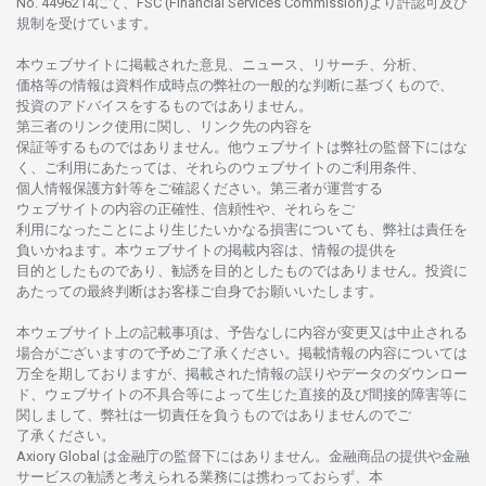
No. 4496214
にて、FSC (Financial Services Commission)より
許認可及び
規制を
受けています。
本
ウェブサイトに
掲載さ
れた
意見、ニュース、リサーチ、分析、
価格等の
情報は
資料作成時点の
弊社の
一般的な
判断に
基づくもので、
投資の
アドバイスを
するもの
では
ありません。
第三者の
リンク
使用に
関し、
リンク
先の
内容を
保証等するものではありません。
他
ウェブサイトは
弊社の
監督下にはな
く、
ご
利用に
あたっては、
それらの
ウェブサイトの
ご
利用条件、
個人情報保護方針等を
ご
確認ください。
第三者が
運営する
ウェブサイトの
内容の
正確性、信頼性や、それらをご
利用になったことにより
生じたいかな
る
損害についても、
弊社は
責任を
負いかね
ます。
本
ウェブサイトの
掲載内容は、
情報の
提供を
目的としたもの
であり、
勧誘を
目的としたもの
では
ありません。
投資に
あたっての
最終判断は
お
客様ご
自身でお
願いいたします。
本
ウェブサイト
上の
記載事項は、
予告なしに
内容が
変更又は
中止さ
れる
場合がございますので
予めご
了承ください。
掲載情報の
内容については
万全を
期しておりますが、
掲載さ
れた
情報の
誤りや
データの
ダウンロー
ド、
ウェブサイトの
不具合等に
よって
生じた
直接的及び
間接的障害等に
関し
まして、
弊社は
一切責任を
負うものではありませんのでご
了承ください
。
Axiory Global は
金融庁の
監督下にはありません。
金融商品の
提供や
金融
サービスの
勧誘と
考えられる
業務には
携わっておらず、
本