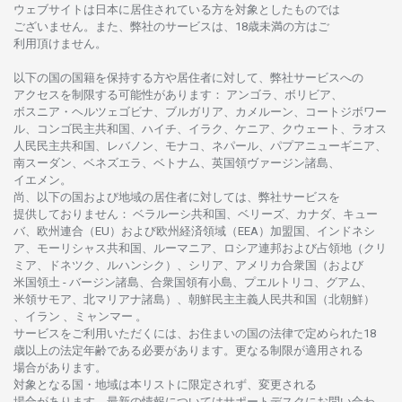
ウェブサイトは
日本に
居住さ
れて
いる
方を
対象としたもの
では
ございません。
また、
弊社の
サービスは、18
歳未満の
方は
ご
利用頂けません
。
以下の
国の
国籍を
保持する
方や
居住者に
対して、
弊社
サービスへの
アクセスを
制限する
可能性があります
： アンゴラ、ボリビア、
ボスニア
・
ヘルツェゴビナ、ブルガリア、カメルーン、コートジボワー
ル、
コンゴ
民主共和国、ハイチ、イラク、ケニア、クウェート、
ラオス
人民民主共和国、レバノン、モナコ、ネパール、パプアニューギニア、
南
スーダン、ベネズエラ、ベトナム、
英国領
ヴァージン
諸島、
イエメン。
尚、
以下の
国および
地域の
居住者に
対しては、
弊社
サービスを
提供しておりません
：
ベラルーシ
共和国、ベリーズ、カナダ、キュー
バ、
欧州連合
（EU）
および
欧州経済領域
（EEA）加盟国、インドネシ
ア、
モーリシャス
共和国、ルーマニア、
ロシア
連邦および
占領地
（クリ
ミア、ドネツク、ルハンシク）、シリア、
アメリカ
合衆国
（および
米国領土
-
バージン
諸島、合衆国領有小島、プエルトリコ、グアム、
米領
サモア、
北
マリアナ
諸島）、
朝鮮民主主義人民共和国
（北朝鮮）
、イラン 、ミャンマー 。
サービスを
ご
利用いただくには、お
住まいの
国の
法律で
定められた
18
歳以上の
法定年齢である
必要があります。
更な
る
制限が
適用さ
れる
場合があります。
対象となる
国
・
地域は
本
リストに
限定さ
れず、
変更さ
れる
場合があります。
最新の
情報については
サポートデスクに
お
問い
合わ