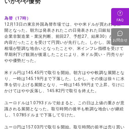
いがやや優勢
為替（17時）
FAQ
12月13日の東京外国為替市場では、やや米ドルが買われる展
開となった。朝方は発表されたこの日発表された日銀短観（大
企業非製造業・業況判断、前回27、予想27、結果30）が強い
お問合せ
内容だったことを受けて円買いが先行した。しかし、国内株式
相場が堅調な地合いとなったことや、米インフレ指標を受けて
早期利下げ観測が後退したことにより、米ドル買い・円売りが
やや優勢だった。
米ドル円は145.45円で取引を開始。朝方はやや軟調な展開とな
り、一時は145.19円まで下落した。しかし、その後は徐々に水
準を切り上げる展開となり、一時は145.99円まで上昇。引けに
かけてはやや反落し、145.82円で取引を終えた。
ユーロドルは1.0793ドルで始まると、この日は上値の重さが意
識される展開となった。取引時間の後半も軟調な地合いが継続
し、1.0785ドルまで下落して引けた。
ユーロ円は157.03円で取引を開始。取引時間の前半は売り買い