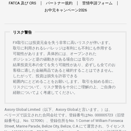
FATCA
及び
CRS
パートナー
規約
苦情申請
フォーム
お
中元
キャンペーン
2026
リスク警告
FX
取引には
投資元金を
失う
非常に
高い
リスクが
伴います。
取引に
利用さ
れる
レバレッジは
有利にも
不利にも
作用する
可能性があります。
具体的には、
オープンさ
れた
ポジションと
逆の
値動きがある
場合には
取引の
結果投資元本の
全てを
失う
可能性があり、
必ずしも
全てのお
客様に
適した
金融商品であると
確約することは
できません。
したがって、
投資は
損失を
許容できる
範囲内にとどめることを
お
願いします
。
取引を
始める
前に、
リスクについて、
リスク
警告を
十分に
ご
理解の
上、
ご
自身の
経験について
よく
考慮してください。
Axiory Global Limited（以下、Axiory Globalと言います。）は、
ベリーズで
設立さ
れた
合同会社です。
登録番号は
No. 000005723（旧登
録番号は、No. 127090）、
登録住所を
No. 1 Corner of William Fonseca
Street, Marine Parade, Belize City, Belize, C.A.にて
運営さ
れ、
ライセンス