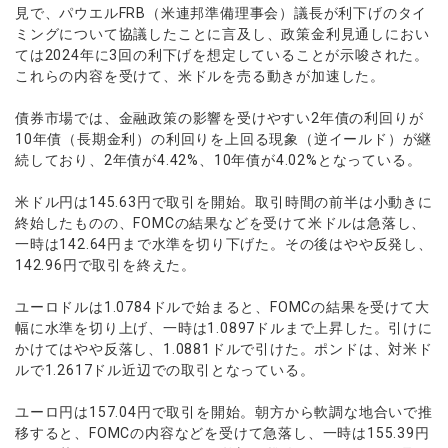
ウォレット口座
お知らせ
企業情報
NEW
見で、パウエルFRB（米連邦準備理事会）議長が利下げのタイ
AXIORYアプリ
日本時間表示インジケータ
貴金属CFD
取引時間
ミングについて協議したことに言及し、政策金利見通しにおい
マーケットニュース
ストライク インジケータ
会社概要
ソフトコモディティCFD
ては2024年に3回の利下げを想定していることが示唆された。
取引計算シミュレーター
AXIORYポータル
NEW
English
コーポレートニュース
MQLシグナル
これらの内容を受けて、米ドルを売る動きが加速した。
NEW
役員紹介
バトルCFD
注文執行ポリシー
日本語
口座開設する
キャンペーン
通貨インデックス
お問合せ
経済指標・予測カレンダー
債券市場では、金融政策の影響を受けやすい2年債の利回りが
عربى
トレードガイド
NEW
よくあるご質問
10年債（長期金利）の利回りを上回る現象（逆イールド）が継
休眠口座と凍結口座
デモ口座を開設する
Русский
続しており、2年債が4.42%、10年債が4.02%となっている。
Español
法人のお客様は
こちら
米ドル円は145.63円で取引を開始。取引時間の前半は小動きに
ไทย
終始したものの、FOMCの結果などを受けて米ドルは急落し、
Tiếng Việt
一時は142.64円まで水準を切り下げた。その後はやや反発し、
142.96円で取引を終えた。
ユーロドルは1.0784ドルで始まると、FOMCの結果を受けて大
幅に水準を切り上げ、一時は1.0897ドルまで上昇した。引けに
かけてはやや反落し、1.0881ドルで引けた。ポンドは、対米ド
ルで1.2617ドル近辺での取引となっている。
ユーロ円は157.04円で取引を開始。朝方から軟調な地合いで推
移すると、FOMCの内容などを受けて急落し、一時は155.39円