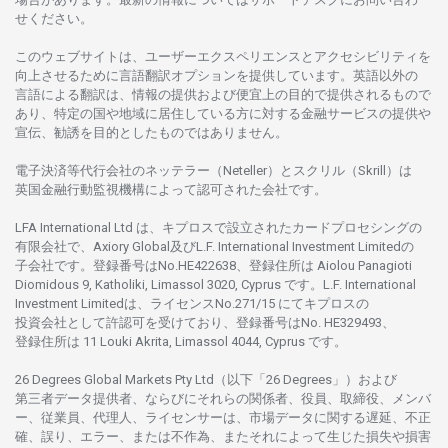
せくださ
い。
このウェブサイトは、
ユーザーエクスペリエンスと
アクセシビリティを
向上さ
せるために
言語翻訳
オプションを
提供しています。
英語以外の
言語に
よる
翻訳は、
情報の
提供および
便宜上の
目的で
提供さ
れるもの
で
あり、
特定の
国や
地域に
居住している
方に
対する
金融
サービスの
提供や
宣伝、
勧誘を
目的としたもの
では
ありません。
電子決済等代行会社の
ネッテラー
（Neteller）と
スクリル
（Skrill）は
英国金融行動監視機構に
よって
認可さ
れた
会社です。
LFA International Ltd は、
キプロスで
設立さ
れた
カードプロセシングの
有限会社で、Axiory Global
及び
L.F. International Investment Limitedの
子会社です。
登録番号は
No.HE422638、
登録住所は
Aiolou Panagioti
Diomidous 9, Katholiki, Limassol 3020, Cyprus です。L.F. International
Investment Limitedは、
ライセンス
No.271/15 にて
キプロスの
投資会社として
許認可を
受けており、
登録番号は
No. HE329493、
登録住所は
11 Louki Akrita, Limassol 4044, Cyprus です。
26 Degrees Global Markets Pty Ltd（以下「26 Degrees」）
および
第三者
データ
提供者、ならびにそれらの関係者、役員、取締役、メンバ
ー、従業員、代理人、ライセンサーは、
市場
データに
関する
遅延、不正
確、誤り、エラー、
または
不作為、
またそれに
よって
生じた
損失や
損害