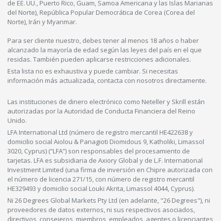
de EE. UU., Puerto Rico, Guam, Samoa Americana y las Islas Marianas
del Norte), República Popular Democrática de Corea (Corea del
Norte), Irán y Myanmar.
Para ser cliente nuestro, debes tener al menos 18 años o haber
alcanzado la mayoría de edad según las leyes del país en el que
residas. También pueden aplicarse restricciones adicionales.
Esta lista no es exhaustiva y puede cambiar. Si necesitas
información más actualizada, contacta con nosotros directamente.
Las instituciones de dinero electrónico como Neteller y Skrill están
autorizadas por la Autoridad de Conducta Financiera del Reino
Unido.
LFA International Ltd (número de registro mercantil HE422638 y
domicilio social Aiolou & Panagioti Diomidous 9, Katholiki, Limassol
3020, Cyprus) (“LFA”) son responsables del procesamiento de
tarjetas. LFA es subsidiaria de Axiory Global y de L.F. International
Investment Limited (una firma de inversión en Chipre autorizada con
el número de licencia 271/15, con número de registro mercantil
HE329493 y domicilio social Louki Akrita, Limassol 4044, Cyprus).
Ni 26 Degrees Global Markets Pty Ltd (en adelante, "26 Degrees"), ni
proveedores de datos externos, ni sus respectivos asociados,
directivos, consejeros, miembros, empleados, agentes o licenciantes