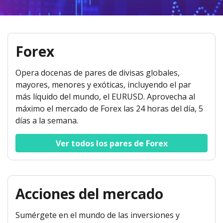
Axiory App
Guía de instalación de cTrader
NUEVO
Fondos cotizados (ETFs)
English
Zero Account
Transparencia y seguridad
Documentos legales
NUEVO
日本語
Abrir cuenta real
Premios a nivel global
Preguntas frecuentes
عربى
Contáctanos
Forex
Prueba una cuenta Demo
Русский
Español
Trading is Risky.
Opera docenas de pares de divisas globales,
ไทย
mayores, menores y exóticas, incluyendo el par
más líquido del mundo, el EURUSD. Aprovecha al
Tiếng Việt
máximo el mercado de Forex las 24 horas del día, 5
días a la semana.
Ver todos los pares de Forex
Acciones del mercado
Sumérgete en el mundo de las inversiones y