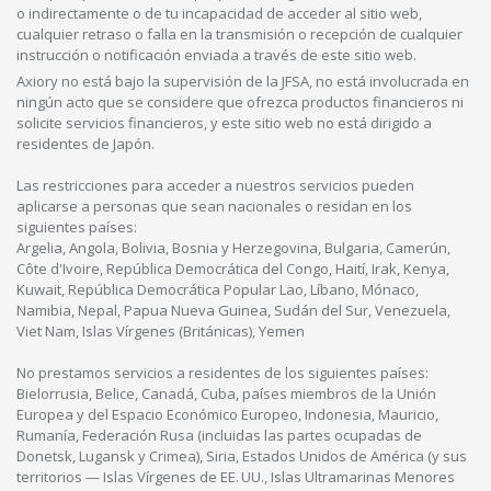
o indirectamente o de tu incapacidad de acceder al sitio web,
cualquier retraso o falla en la transmisión o recepción de cualquier
instrucción o notificación enviada a través de este sitio web.
Axiory no está bajo la supervisión de la JFSA, no está involucrada en
ningún acto que se considere que ofrezca productos financieros ni
solicite servicios financieros, y este sitio web no está dirigido a
residentes de Japón.
Las restricciones para acceder a nuestros servicios pueden
aplicarse a personas que sean nacionales o residan en los
siguientes países:
Argelia, Angola, Bolivia, Bosnia y Herzegovina, Bulgaria, Camerún,
Côte d'Ivoire, República Democrática del Congo, Haití, Irak, Kenya,
Kuwait, República Democrática Popular Lao, Líbano, Mónaco,
Namibia, Nepal, Papua Nueva Guinea, Sudán del Sur, Venezuela,
Viet Nam, Islas Vírgenes (Británicas), Yemen
No prestamos servicios a residentes de los siguientes países:
Bielorrusia, Belice, Canadá, Cuba, países miembros de la Unión
Europea y del Espacio Económico Europeo, Indonesia, Mauricio,
Rumanía, Federación Rusa (incluidas las partes ocupadas de
Donetsk, Lugansk y Crimea), Siria, Estados Unidos de América (y sus
territorios — Islas Vírgenes de EE. UU., Islas Ultramarinas Menores