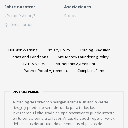
Sobre nosotros
Asociaciones
¿Por qué Axiory?
Socios
Quiénes somos
Full Risk Warning
Privacy Policy
Trading Execution
Terms and Conditions
Anti Money Laundering Policy
FATCA & CRS
Partnership Agreement
Partner Portal Agreement
Complaint Form
RISK WARNING
el trading de Forex con margen acarrea un alto nivel de
riesgo y puede no ser adecuado para todos los
inversores. El alto grado de apalancamiento puede ir tanto
en tu contra como a tu favor. Antes de decidir operar Forex,
debes considerar cuidadosamente tus objetivos de