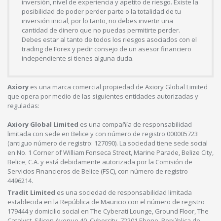
inversión, nivel de experiencia y apetito de riesgo. Existe la
posibilidad de poder perder parte o la totalidad de tu
inversión inicial, por lo tanto, no debes invertir una
cantidad de dinero que no puedas permitirte perder.
Debes estar al tanto de todos los riesgos asociados con el
trading de Forex y pedir consejo de un asesor financiero
independiente si tienes alguna duda.
Axiory
es una marca comercial propiedad de Axiory Global Limited
que opera por medio de las siguientes entidades autorizadas y
reguladas:
Axiory Global Limited
es una compañía de responsabilidad
limitada con sede en Belice y con número de registro 000005723
(antiguo número de registro: 127090). La sociedad tiene sede social
en No. 1 Corner of William Fonseca Street, Marine Parade, Belize City,
Belice, C.A. y está debidamente autorizada por la Comisión de
Servicios Financieros de Belice (FSC), con número de registro
4496214.
Tradit Limited
es una sociedad de responsabilidad limitada
establecida en la República de Mauricio con el número de registro
179444 y domicilio social en The Cyberati Lounge, Ground Floor, The
Catalyst, Silicon Avenue 40, Cybercity, 72201 Ebene, República de