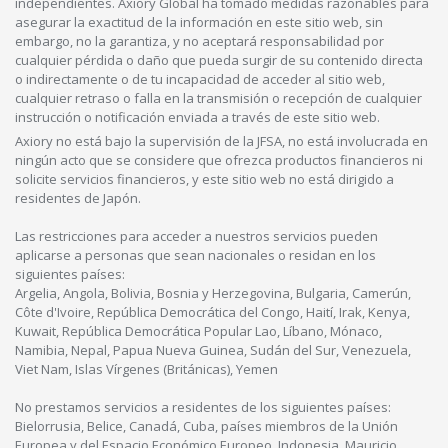
independientes. Axiory Global ha tomado medidas razonables para
asegurar la exactitud de la información en este sitio web, sin
embargo, no la garantiza, y no aceptará responsabilidad por
cualquier pérdida o daño que pueda surgir de su contenido directa
o indirectamente o de tu incapacidad de acceder al sitio web,
cualquier retraso o falla en la transmisión o recepción de cualquier
instrucción o notificación enviada a través de este sitio web.
Axiory no está bajo la supervisión de la JFSA, no está involucrada en
ningún acto que se considere que ofrezca productos financieros ni
solicite servicios financieros, y este sitio web no está dirigido a
residentes de Japón.
Las restricciones para acceder a nuestros servicios pueden
aplicarse a personas que sean nacionales o residan en los
siguientes países:
Argelia, Angola, Bolivia, Bosnia y Herzegovina, Bulgaria, Camerún,
Côte d'Ivoire, República Democrática del Congo, Haití, Irak, Kenya,
Kuwait, República Democrática Popular Lao, Líbano, Mónaco,
Namibia, Nepal, Papua Nueva Guinea, Sudán del Sur, Venezuela,
Viet Nam, Islas Vírgenes (Británicas), Yemen
No prestamos servicios a residentes de los siguientes países:
Bielorrusia, Belice, Canadá, Cuba, países miembros de la Unión
Europea y del Espacio Económico Europeo, Indonesia, Mauricio,