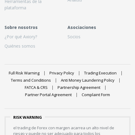
Herramientas de la
plataforma
Sobre nosotros
Asociaciones
¿Por qué Axiory?
Socios
Quiénes somos
Full Risk Warning
Privacy Policy
Trading Execution
Terms and Conditions
Anti Money Laundering Policy
FATCA & CRS
Partnership Agreement
Partner Portal Agreement
Complaint Form
RISK WARNING
el trading de Forex con margen acarrea un alto nivel de
riesgo y puede no ser adecuado para todos los