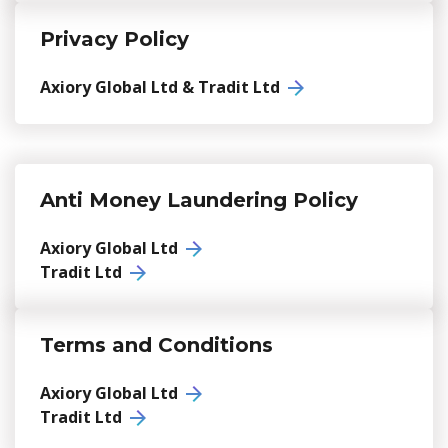
Axiory App
Guía de instalación de cTrader
NUEVO
Fondos cotizados (ETFs)
English
Zero Account
Transparencia y seguridad
Documentos legales
NUEVO
Privacy Policy
日本語
Abrir cuenta real
Premios a nivel global
Preguntas frecuentes
عربى
Axiory Global Ltd & Tradit Ltd
Contáctanos
Prueba una cuenta Demo
Русский
Español
Trading is Risky.
ไทย
Tiếng Việt
Anti Money Laundering Policy
Axiory Global Ltd
Tradit Ltd
Terms and Conditions
Axiory Global Ltd
Tradit Ltd