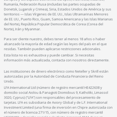
Rumanía, Federación Rusa (incluidas las partes ocupadas de
Donetsk, Lugansk y Crimea), Siria, Estados Unidos de América (y sus
territorios — Islas Vírgenes de EE. UU., Islas Ultramarinas Menores
de EE. UU., Puerto Rico, Guam, Samoa Americana y las Islas Marianas
del Norte), República Popular Democrática de Corea (Corea del
Norte), Irán y Myanmar.
Para ser cliente nuestro, debes tener al menos 18 años o haber
alcanzado la mayoría de edad según las leyes del país en el que
residas. También pueden aplicarse restricciones adicionales.
Esta lista no es exhaustiva y puede cambiar. Si necesitas
información más actualizada, contacta con nosotros directamente.
Las instituciones de dinero electrónico como Neteller y Skrill están
autorizadas por la Autoridad de Conducta Financiera del Reino
Unido.
LFA International Ltd (número de registro mercantil HE422638 y
domicilio social Aiolou & Panagioti Diomidous 9, Katholiki, Limassol
3020, Cyprus) (“LFA”) son responsables del procesamiento de
tarjetas. LFA es subsidiaria de Axiory Global y de L.F. International
Investment Limited (una firma de inversión en Chipre autorizada con
el número de licencia 271/15, con número de registro mercantil