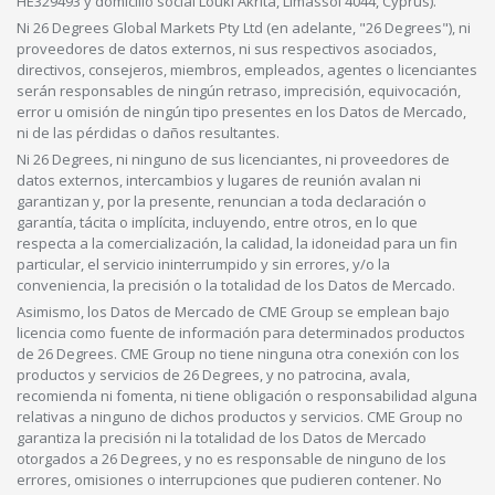
HE329493 y domicilio social Louki Akrita, Limassol 4044, Cyprus).
Ni 26 Degrees Global Markets Pty Ltd (en adelante, "26 Degrees"), ni
proveedores de datos externos, ni sus respectivos asociados,
directivos, consejeros, miembros, empleados, agentes o licenciantes
serán responsables de ningún retraso, imprecisión, equivocación,
error u omisión de ningún tipo presentes en los Datos de Mercado,
ni de las pérdidas o daños resultantes.
Ni 26 Degrees, ni ninguno de sus licenciantes, ni proveedores de
datos externos, intercambios y lugares de reunión avalan ni
garantizan y, por la presente, renuncian a toda declaración o
garantía, tácita o implícita, incluyendo, entre otros, en lo que
respecta a la comercialización, la calidad, la idoneidad para un fin
particular, el servicio ininterrumpido y sin errores, y/o la
conveniencia, la precisión o la totalidad de los Datos de Mercado.
Asimismo, los Datos de Mercado de CME Group se emplean bajo
licencia como fuente de información para determinados productos
de 26 Degrees. CME Group no tiene ninguna otra conexión con los
productos y servicios de 26 Degrees, y no patrocina, avala,
recomienda ni fomenta, ni tiene obligación o responsabilidad alguna
relativas a ninguno de dichos productos y servicios. CME Group no
garantiza la precisión ni la totalidad de los Datos de Mercado
otorgados a 26 Degrees, y no es responsable de ninguno de los
errores, omisiones o interrupciones que pudieren contener. No