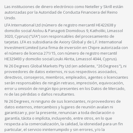
Las instituciones de dinero electrónico como Neteller y Skrill están
autorizadas por la Autoridad de Conducta Financiera del Reino
Unido.
LFA International Ltd (número de registro mercantil HE422638 y
domicilio social Aiolou & Panagioti Diomidous 9, Katholiki, Limassol
3020, Cyprus) (“LFA”) son responsables del procesamiento de
tarjetas. LFA es subsidiaria de Axiory Global y de L.F. International
Investment Limited (una firma de inversión en Chipre autorizada con
el número de licencia 271/15, con número de registro mercantil
HE329493 y domicilio social Louki Akrita, Limassol 4044, Cyprus).
Ni 26 Degrees Global Markets Pty Ltd (en adelante, "26 Degrees"), ni
proveedores de datos externos, ni sus respectivos asociados,
directivos, consejeros, miembros, empleados, agentes o licenciantes
serán responsables de ningún retraso, imprecisión, equivocación,
error u omisión de ningún tipo presentes en los Datos de Mercado,
ni de las pérdidas o daños resultantes.
Ni 26 Degrees, ni ninguno de sus licenciantes, ni proveedores de
datos externos, intercambios y lugares de reunión avalan ni
garantizan y, por la presente, renuncian a toda declaración o
garantía, tácita o implícita, incluyendo, entre otros, en lo que
respecta a la comercialización, la calidad, la idoneidad para un fin
particular, el servicio ininterrumpido y sin errores, y/o la