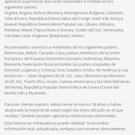
aplicarse a personas que sean nacionales o residan en los
siguientes países:
Argelia, Angola, Bolivia, Bosnia y Herzegovina, Bulgaria, Camerún,
Côte d'Ivoire, República Democrática del Congo, Haití, Irak, Kenya,
Kuwait, República Democrática Popular Lao, Líbano, Mónaco,
Namibia, Nepal, Papua Nueva Guinea, Sudán del Sur, Venezuela,
Viet Nam, Islas Vírgenes (Británicas), Yemen
No prestamos servicios a residentes de los siguientes países:
Bielorrusia, Belice, Canadá, Cuba, países miembros de la Unión
Europea y del Espacio Económico Europeo, Indonesia, Mauricio,
Rumanía, Federación Rusa (incluidas las partes ocupadas de
Donetsk, Lugansk y Crimea), Siria, Estados Unidos de América (y sus
territorios — Islas Vírgenes de EE. UU., Islas Ultramarinas Menores
de EE. UU., Puerto Rico, Guam, Samoa Americana y las Islas Marianas
del Norte), República Popular Democrática de Corea (Corea del
Norte), Irán y Myanmar.
Para ser cliente nuestro, debes tener al menos 18 años o haber
alcanzado la mayoría de edad según las leyes del país en el que
residas. También pueden aplicarse restricciones adicionales.
Esta lista no es exhaustiva y puede cambiar. Si necesitas
información más actualizada, contacta con nosotros directamente.