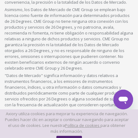
conveniencia, la precisión o la totalidad de los Datos de Mercado.
Asimismo, los Datos de Mercado de CME Group se emplean bajo
licencia como fuente de información para determinados productos
de 26 Degrees. CME Group no tiene ninguna otra conexión con los
productos y servicios de 26 Degrees, y no patrocina, avala,
recomienda ni fomenta, ni tiene obligación o responsabilidad alguna
relativas a ninguno de dichos productos y servicios. CME Group no
garantiza la precisión ni la totalidad de los Datos de Mercado
otorgados a 26 Degrees, y no es responsable de ninguno de los
errores, omisiones o interrupciones que pudieren contener. No
existen beneficiarios externos de ningún acuerdo o convenio
celebrado entre CME Group y 26 Degrees.
"Datos de Mercado" significa información y datos relativos a
instrumentos financieros, a los emisores de instrumentos
financieros, índices, u otra información o datos comunicados y
distribuidos periódicamente como parte de cualquier producto o
servicio ofrecidos por 26 Degrees o alguna sociedad de su grupo,
con la frecuencia de actualización que consideren oportuna.
Axiory utiliza cookies para mejorar tu experiencia de navegación.
© 2026 Este sitio web es propiedad y está operado por Axiory Global
Puedes hacer clic en aceptar o continuar navegando para aceptar
Limited.
el uso de cookies. Lee nuestra
Política de cookies
para obtener
más información.
© AXIORY is a trade name of Axiory Global Ltd. All rights reserved