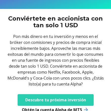
Axiory App
Guía de instalación de cTrader
NUEVO
Fondos cotizados (ETFs)
English
Zero Account
Transparencia y seguridad
Documentos legales
NUEVO
日本語
Abrir cuenta real
Premios a nivel global
Preguntas frecuentes
Conviértete en accionista con
عربى
Contáctanos
tan solo 1 USD
Prueba una cuenta Demo
Русский
Español
Trading is Risky.
Pon más dinero en tu inversión y menos en el
ไทย
bróker con comisiones y precios de compra inicial
Tiếng Việt
increíblemente bajos. Aproveche las marcas más
exitosas del mundo para convertir lo que consumes
en una fuente de ingresos con precios flexibles
desde tan solo 1 USD. Conviértete en accionista de
empresas como Netflix, Facebook, Apple,
McDonald's y Coca-Cola con unos pocos clics. ¿Estás
listo(a) para tu cuenta Alpha?
Descubre tu próxima inversión
Obtén la cuenta Alpha de MT5