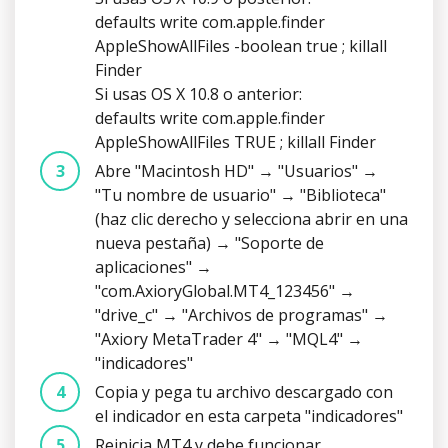
defaults write com.apple.finder
AppleShowAllFiles -boolean true ; killall
Finder
Si usas OS X 10.8 o anterior:
defaults write com.apple.finder
AppleShowAllFiles TRUE ; killall Finder
Abre "Macintosh HD" → "Usuarios" →
"Tu nombre de usuario" → "Biblioteca"
(haz clic derecho y selecciona abrir en una
nueva pestaña) → "Soporte de
aplicaciones" →
"com.AxioryGlobal.MT4_123456" →
"drive_c" → "Archivos de programas" →
"Axiory MetaTrader 4" → "MQL4" →
"indicadores"
Copia y pega tu archivo descargado con
el indicador en esta carpeta "indicadores"
Reinicia MT4 y debe funcionar