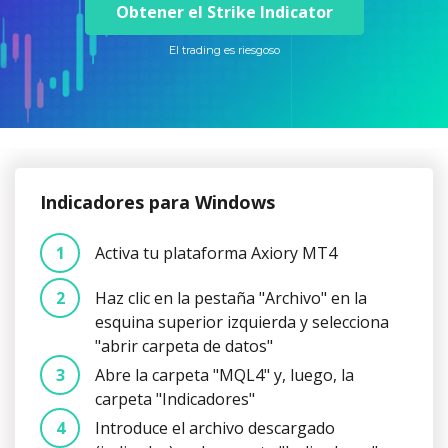
Axiory App
Guía de instalación de cTrader
NUEVO
Obtener el Strike Indicator
Fondos cotizados (ETFs)
English
Zero Account
Transparencia y seguridad
Documentos legales
NUEVO
El trading es riesgoso
日本語
Abrir cuenta real
Premios a nivel global
Preguntas frecuentes
عربى
Contáctanos
Prueba una cuenta Demo
Русский
Español
Trading is Risky.
ไทย
Tiếng Việt
Indicadores para Windows
Activa tu plataforma Axiory MT4
Haz clic en la pestaña "Archivo" en la
esquina superior izquierda y selecciona
"abrir carpeta de datos"
Abre la carpeta "MQL4" y, luego, la
carpeta "Indicadores"
Introduce el archivo descargado