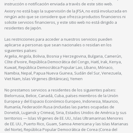
instrucción o notificación enviada a través de este sitio web.
Axiory no está bajo la supervisión de la JFSA, no está involucrada en
ningún acto que se considere que ofrezca productos financieros ni
solicite servicios financieros, y este sitio web no está dirigido a
residentes de Japón.
Las restricciones para acceder a nuestros servicios pueden
aplicarse a personas que sean nacionales o residan en los
siguientes países:
Argelia, Angola, Bolivia, Bosnia y Herzegovina, Bulgaria, Camerún,
Côte d'Ivoire, República Democrática del Congo, Haití, Irak, Kenya,
Kuwait, República Democrática Popular Lao, Líbano, Mónaco,
Namibia, Nepal, Papua Nueva Guinea, Sudán del Sur, Venezuela,
Viet Nam, Islas Vírgenes (Británicas), Yemen
No prestamos servicios a residentes de los siguientes países:
Bielorrusia, Belice, Canadá, Cuba, países miembros de la Unión
Europea y del Espacio Económico Europeo, Indonesia, Mauricio,
Rumanía, Federación Rusa (incluidas las partes ocupadas de
Donetsk, Lugansk y Crimea), Siria, Estados Unidos de América (y sus
territorios — Islas Vírgenes de EE. UU., Islas Ultramarinas Menores
de EE. UU., Puerto Rico, Guam, Samoa Americana y las Islas Marianas
del Norte), República Popular Democrática de Corea (Corea del