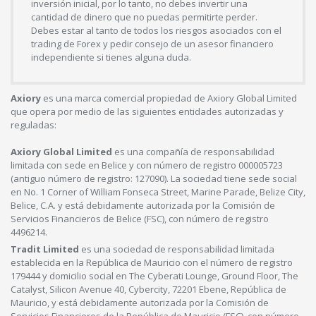
inversión inicial, por lo tanto, no debes invertir una
cantidad de dinero que no puedas permitirte perder.
Debes estar al tanto de todos los riesgos asociados con el
trading de Forex y pedir consejo de un asesor financiero
independiente si tienes alguna duda.
Axiory
es una marca comercial propiedad de Axiory Global Limited
que opera por medio de las siguientes entidades autorizadas y
reguladas:
Axiory Global Limited
es una compañía de responsabilidad
limitada con sede en Belice y con número de registro 000005723
(antiguo número de registro: 127090). La sociedad tiene sede social
en No. 1 Corner of William Fonseca Street, Marine Parade, Belize City,
Belice, C.A. y está debidamente autorizada por la Comisión de
Servicios Financieros de Belice (FSC), con número de registro
4496214.
Tradit Limited
es una sociedad de responsabilidad limitada
establecida en la República de Mauricio con el número de registro
179444 y domicilio social en The Cyberati Lounge, Ground Floor, The
Catalyst, Silicon Avenue 40, Cybercity, 72201 Ebene, República de
Mauricio, y está debidamente autorizada por la Comisión de
Servicios Financieros de la República de Mauricio (FSC), con número