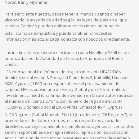
Norte), Irán y Myanmar.
Para ser cliente nuestro, debes tener al menos 18 años o haber
alcanzado la mayoría de edad según las leyes del país en el que
residas. También pueden aplicarse restricciones adicionales.
Esta lista no es exhaustiva y puede cambiar. Si necesitas
información más actualizada, contacta con nosotros directamente.
Las instituciones de dinero electrónico como Neteller y Skrill están
autorizadas por la Autoridad de Conducta Financiera del Reino
Unido.
LFA International Ltd (número de registro mercantil HE422638 y
domicilio social Aiolou & Panagioti Diomidous 9, Katholiki, Limassol
3020, Cyprus) (“LFA”) son responsables del procesamiento de
tarjetas. LFA es subsidiaria de Axiory Global y de L.F. International
Investment Limited (una firma de inversión en Chipre autorizada con
el número de licencia 271/15, con número de registro mercantil
HE329493 y domicilio social Louki Akrita, Limassol 4044, Cyprus).
Ni 26 Degrees Global Markets Pty Ltd (en adelante, "26 Degrees"), ni
proveedores de datos externos, ni sus respectivos asociados,
directivos, consejeros, miembros, empleados, agentes o licenciantes
serán responsables de ningún retraso, imprecisión, equivocación,
error u omisión de ningún tipo presentes en los Datos de Mercado,