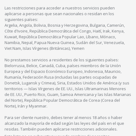
Las restricciones para acceder a nuestros servicios pueden
aplicarse a personas que sean nacionales o residan en los
siguientes países:
Argelia, Angola, Bolivia, Bosnia y Herzegovina, Bulgaria, Camerún,
Côte d'Ivoire, República Democrática del Congo, Haití, Irak, Kenya,
Kuwait, República Democrática Popular Lao, Líbano, Mónaco,
Namibia, Nepal, Papua Nueva Guinea, Sudán del Sur, Venezuela,
Viet Nam, Islas Vírgenes (Británicas), Yemen
No prestamos servicios a residentes de los siguientes países:
Bielorrusia, Belice, Canadá, Cuba, países miembros de la Unión
Europea y del Espacio Económico Europeo, Indonesia, Mauricio,
Rumanía, Federación Rusa (incluidas las partes ocupadas de
Donetsk, Lugansk y Crimea), Siria, Estados Unidos de América (y sus
territorios — Islas Vírgenes de EE. UU., Islas Ultramarinas Menores
de EE. UU., Puerto Rico, Guam, Samoa Americana y las Islas Marianas
del Norte), República Popular Democrática de Corea (Corea del
Norte), Irán y Myanmar.
Para ser cliente nuestro, debes tener al menos 18 años o haber
alcanzado la mayoría de edad según las leyes del país en el que
residas. También pueden aplicarse restricciones adicionales.