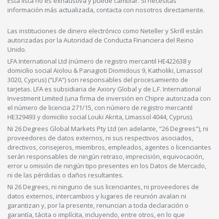
Esta lista no es exhaustiva y puede cambiar. Si necesitas
información más actualizada, contacta con nosotros directamente.
Las instituciones de dinero electrónico como Neteller y Skrill están
autorizadas por la Autoridad de Conducta Financiera del Reino
Unido.
LFA International Ltd (número de registro mercantil HE422638 y
domicilio social Aiolou & Panagioti Diomidous 9, Katholiki, Limassol
3020, Cyprus) (“LFA”) son responsables del procesamiento de
tarjetas. LFA es subsidiaria de Axiory Global y de L.F. International
Investment Limited (una firma de inversión en Chipre autorizada con
el número de licencia 271/15, con número de registro mercantil
HE329493 y domicilio social Louki Akrita, Limassol 4044, Cyprus).
Ni 26 Degrees Global Markets Pty Ltd (en adelante, "26 Degrees"), ni
proveedores de datos externos, ni sus respectivos asociados,
directivos, consejeros, miembros, empleados, agentes o licenciantes
serán responsables de ningún retraso, imprecisión, equivocación,
error u omisión de ningún tipo presentes en los Datos de Mercado,
ni de las pérdidas o daños resultantes.
Ni 26 Degrees, ni ninguno de sus licenciantes, ni proveedores de
datos externos, intercambios y lugares de reunión avalan ni
garantizan y, por la presente, renuncian a toda declaración o
garantía, tácita o implícita, incluyendo, entre otros, en lo que