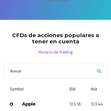
El trading es riesgoso
Axiory App
Guía de instalación de cTrader
NUEVO
Fondos cotizados (ETFs)
English
Zero Account
Transparencia y seguridad
Documentos legales
NUEVO
日本語
Abrir cuenta real
Premios a nivel global
Preguntas frecuentes
عربى
Contáctanos
Prueba una cuenta Demo
Русский
Español
CFDs de acciones populares a
Trading is Risky.
tener en cuenta
ไทย
Tiếng Việt
Horario de trading
Symbol
Bid
Ask
Apple
313.18
313.44