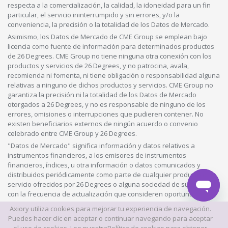
respecta a la comercialización, la calidad, la idoneidad para un fin
particular, el servicio ininterrumpido y sin errores, y/o la
conveniencia, la precisión o la totalidad de los Datos de Mercado.
Asimismo, los Datos de Mercado de CME Group se emplean bajo
licencia como fuente de información para determinados productos
de 26 Degrees. CME Group no tiene ninguna otra conexión con los
productos y servicios de 26 Degrees, y no patrocina, avala,
recomienda ni fomenta, ni tiene obligación o responsabilidad alguna
relativas a ninguno de dichos productos y servicios. CME Group no
garantiza la precisión ni la totalidad de los Datos de Mercado
otorgados a 26 Degrees, y no es responsable de ninguno de los
errores, omisiones o interrupciones que pudieren contener. No
existen beneficiarios externos de ningún acuerdo o convenio
celebrado entre CME Group y 26 Degrees.
"Datos de Mercado" significa información y datos relativos a
instrumentos financieros, a los emisores de instrumentos
financieros, índices, u otra información o datos comunicados y
distribuidos periódicamente como parte de cualquier producto o
servicio ofrecidos por 26 Degrees o alguna sociedad de su grupo,
con la frecuencia de actualización que consideren oportuna.
Axiory utiliza cookies para mejorar tu experiencia de navegación.
© 2026 Este sitio web es propiedad y está operado por Axiory Global
Puedes hacer clic en aceptar o continuar navegando para aceptar
Limited.