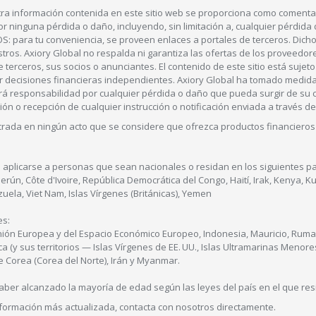
 u otra información contenida en este sitio web se proporciona como comen
or ninguna pérdida o daño, incluyendo, sin limitación a, cualquier pérdid
 para tu conveniencia, se proveen enlaces a portales de terceros. Dichos
tros. Axiory Global no respalda ni garantiza las ofertas de los proveedore
de terceros, sus socios o anunciantes. El contenido de este sitio está suje
lizar decisiones financieras independientes. Axiory Global ha tomado medid
tará responsabilidad por cualquier pérdida o daño que pueda surgir de su 
sión o recepción de cualquier instrucción o notificación enviada a través de
ucrada en ningún acto que se considere que ofrezca productos financieros ni
 aplicarse a personas que sean nacionales o residan en los siguientes pa
merún, Côte d'Ivoire, República Democrática del Congo, Haití, Irak, Kenya,
ela, Viet Nam, Islas Vírgenes (Británicas), Yemen
es:
Unión Europea y del Espacio Económico Europeo, Indonesia, Mauricio, Ruma
a (y sus territorios — Islas Vírgenes de EE. UU., Islas Ultramarinas Menor
e Corea (Corea del Norte), Irán y Myanmar.
aber alcanzado la mayoría de edad según las leyes del país en el que res
información más actualizada, contacta con nosotros directamente.