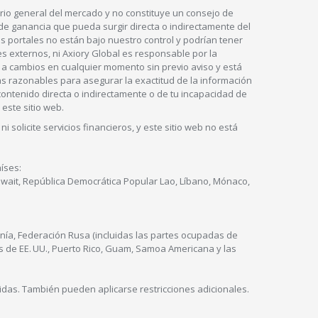
tario general del mercado y no constituye un consejo de
a de ganancia que pueda surgir directa o indirectamente del
 portales no están bajo nuestro control y podrían tener
s externos, ni Axiory Global es responsable por la
to a cambios en cualquier momento sin previo aviso y está
as razonables para asegurar la exactitud de la información
contenido directa o indirectamente o de tu incapacidad de
 este sitio web.
 solicite servicios financieros, y este sitio web no está
íses:
 Kuwait, República Democrática Popular Lao, Líbano, Mónaco,
nía, Federación Rusa (incluidas las partes ocupadas de
es de EE. UU., Puerto Rico, Guam, Samoa Americana y las
idas. También pueden aplicarse restricciones adicionales.