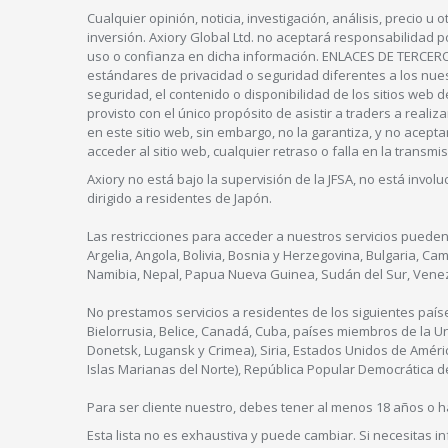
Cualquier opinión, noticia, investigación, análisis, precio
inversión. Axiory Global Ltd. no aceptará responsabilidad p
uso o confianza en dicha información. ENLACES DE TERCEROS:
estándares de privacidad o seguridad diferentes a los nues
seguridad, el contenido o disponibilidad de los sitios web 
provisto con el único propósito de asistir a traders a rea
en este sitio web, sin embargo, no la garantiza, y no acep
acceder al sitio web, cualquier retraso o falla en la transmi
Axiory no está bajo la supervisión de la JFSA, no está invol
dirigido a residentes de Japón.
Las restricciones para acceder a nuestros servicios pueden
Argelia, Angola, Bolivia, Bosnia y Herzegovina, Bulgaria, Ca
Namibia, Nepal, Papua Nueva Guinea, Sudán del Sur, Venezu
No prestamos servicios a residentes de los siguientes país
Bielorrusia, Belice, Canadá, Cuba, países miembros de la 
Donetsk, Lugansk y Crimea), Siria, Estados Unidos de Améric
Islas Marianas del Norte), República Popular Democrática d
Para ser cliente nuestro, debes tener al menos 18 años o h
Esta lista no es exhaustiva y puede cambiar. Si necesitas 