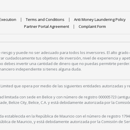
Execution
Terms and Conditions
Anti Money Laundering Policy
Partner Portal Agreement
Complaint Form
de riesgo y puede no ser adecuado para todos los inversores. El alto grad
ar cuidadosamente tus objetivos de inversión, nivel de experiencia y apeti
nto, no debes invertir una cantidad de dinero que no puedas permitirte perde
inanciero independiente si tienes alguna duda.
Limited que opera por medio de las siguientes entidades autorizadas y r
 limitada con sede en Belice y con número de registro 000005723 (antiguo
ade, Belize City, Belice, C.A. y está debidamente autorizada por la Comisi
a establecida en la República de Mauricio con el número de registro 17944
pública de Mauricio, y está debidamente autorizada por la Comisión de Serv