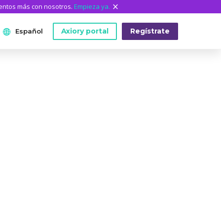
mentos más con nosotros.
Empieza ya.
Axiory portal
Regístrate
Español
ANÁLISIS
HERRAMIENTAS DE LA
QUIÉNES SOMOS
English
PLATAFORMA
Quiénes somos
日本語
Datos históricos de MetaTrader
El equipo de Axiory
عربى
Indicadores personalizados de MT4
Documentos legales
Русский
Guía de instalación de MT4
Preguntas frecuentes
Español
Guía de instalación de MT5
Contáctanos
ไทย
Guía de instalación de cTrader
Tiếng Việt