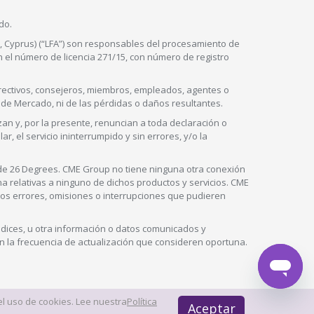
ido.
20, Cyprus) (“LFA”) son responsables del procesamiento de
on el número de licencia 271/15, con número de registro
irectivos, consejeros, miembros, empleados, agentes o
 de Mercado, ni de las pérdidas o daños resultantes.
zan y, por la presente, renuncian a toda declaración o
ar, el servicio ininterrumpido y sin errores, y/o la
de 26 Degrees. CME Group no tiene ninguna otra conexión
na relativas a ninguno de dichos productos y servicios. CME
los errores, omisiones o interrupciones que pudieren
ndices, u otra información o datos comunicados y
n la frecuencia de actualización que consideren oportuna.
el uso de cookies. Lee nuestra
Política
© AXIORY is a trade name of Axiory Global Ltd. All rights reserved
Aceptar