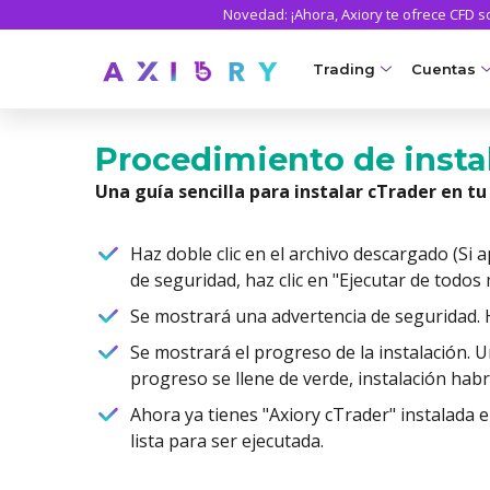
Novedad: ¡Ahora, Axiory te ofrece CFD 
Trading
Cuentas
MERCADOS
CUENTA
Procedimiento de insta
Una guía sencilla para instalar cTrader en tu
Clash CFDs
Axiory Wa
NUEVO
Forex
Comparar
Haz doble clic en el archivo descargado (Si
de seguridad, haz clic en "Ejecutar de todos
Oro y metales
Cuentas c
Se mostrará una advertencia de seguridad. Ha
Petróleo y energía
Cuenta 
Se mostrará el progreso de la instalación. U
CFDs de índices
Cuentas i
progreso se llene de verde, instalación hab
CFDs de acciones
MT5 Alph
Ahora ya tienes "Axiory cTrader" instalada
lista para ser ejecutada.
Acciones del mercad
Zero Acc