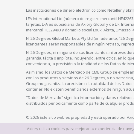
Las instituciones de dinero electrónico como Neteller y Skr
LFA International Ltd (número de registro mercantil HE42263
tarjetas. LFA es subsidiaria de Axiory Global y de L.F. Inte
mercantil HE329493 y domicilio social Louki Akrita, Limassol 
Ni 26 Degrees Global Markets Pty Ltd (en adelante, "26 Deg
licenciantes serán responsables de ningún retraso, impreci
Ni 26 Degrees, ni ninguno de sus licenciantes, ni proveedor
garantía, tácita o implícita, incluyendo, entre otros, en lo qu
conveniencia, la precisión o la totalidad de los Datos de Me
Asimismo, los Datos de Mercado de CME Group se emplean 
con los productos y servicios de 26 Degrees, y no patrocina
Group no garantiza la precisión ni la totalidad de los Dat
contener. No existen beneficiarios externos de ningún ac
"Datos de Mercado" significa información y datos relativos
distribuidos periódicamente como parte de cualquier produc
© 2026 Este sitio web es propiedad y está operado por Axio
Axiory utiliza cookies para mejorar tu experiencia de nave