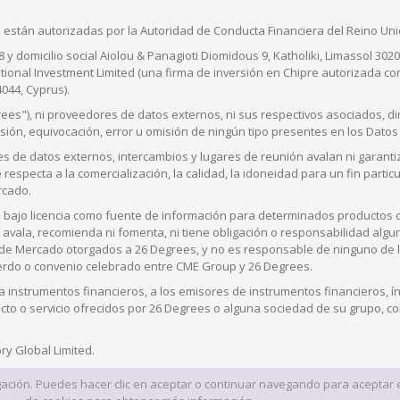
ill están autorizadas por la Autoridad de Conducta Financiera del Reino Un
8 y domicilio social Aiolou & Panagioti Diomidous 9, Katholiki, Limassol 30
rnational Investment Limited (una firma de inversión en Chipre autorizada c
4044, Cyprus).
rees"), ni proveedores de datos externos, ni sus respectivos asociados, d
sión, equivocación, error u omisión de ningún tipo presentes en los Datos
es de datos externos, intercambios y lugares de reunión avalan ni garanti
e respecta a la comercialización, la calidad, la idoneidad para un fin particul
rcado.
bajo licencia como fuente de información para determinados productos 
, avala, recomienda ni fomenta, ni tiene obligación o responsabilidad algu
os de Mercado otorgados a 26 Degrees, y no es responsable de ninguno de 
uerdo o convenio celebrado entre CME Group y 26 Degrees.
 a instrumentos financieros, a los emisores de instrumentos financieros, í
to o servicio ofrecidos por 26 Degrees o alguna sociedad de su grupo, co
ry Global Limited.
gación. Puedes hacer clic en aceptar o continuar navegando para aceptar 