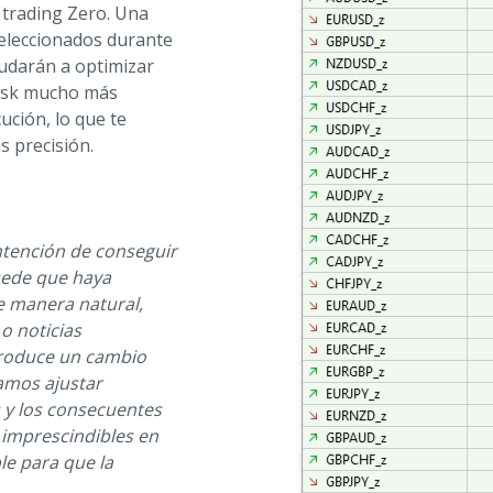
 trading Zero. Una
seleccionados durante
yudarán a optimizar
-ask mucho más
ución, lo que te
s precisión.
ntención de conseguir
uede que haya
e manera natural,
o noticias
 produce un cambio
amos ajustar
s y los consecuentes
 imprescindibles en
e para que la