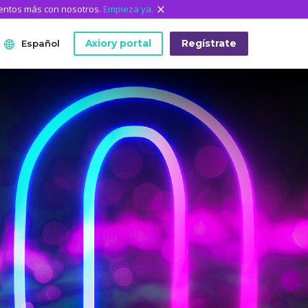
mentos más con nosotros.
Empieza ya.
Axiory portal
Regístrate
Español
ANÁLISIS
HERRAMIENTAS DE LA
QUIÉNES SOMOS
English
PLATAFORMA
Quiénes somos
日本語
Datos históricos de MetaTrader
El equipo de Axiory
عربى
Indicadores personalizados de MT4
Documentos legales
Русский
Guía de instalación de MT4
Preguntas frecuentes
Español
Guía de instalación de MT5
Contáctanos
ไทย
Guía de instalación de cTrader
Tiếng Việt