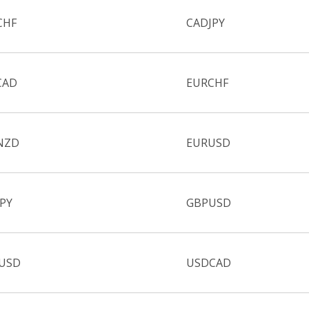
CHF
CADJPY
CAD
EURCHF
NZD
EURUSD
PY
GBPUSD
USD
USDCAD