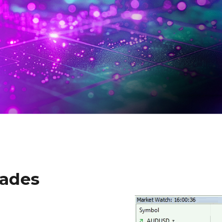
s)
dades