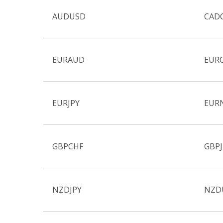
AUDUSD
CAD
EURAUD
EUR
EURJPY
EUR
GBPCHF
GBPJ
NZDJPY
NZD