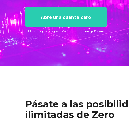
Fondos cotizados (ETF
Abre una cuenta Zero
El trading es riesgoso
Prueba una
cuenta Demo
Pásate a las posibili
ilimitadas de Zero