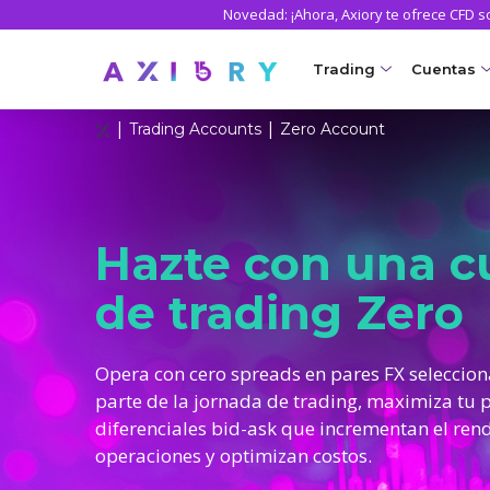
Novedad: ¡Ahora, Axiory te ofrece CFD 
Trading
Cuentas
|
|
Trading Accounts
Zero Account
MERCADOS
CUENTA
Clash CFDs
Axiory Wa
NUEVO
Forex
Comparar
Hazte con una c
Oro y metales
Cuentas c
de trading Zero
Petróleo y energía
Cuenta 
CFDs de índices
Cuentas i
Opera con cero spreads en pares FX seleccio
parte de la jornada de trading, maximiza tu p
CFDs de acciones
MT5 Alph
diferenciales bid-ask que incrementan el ren
Acciones del mercad
Zero Acc
operaciones y optimizan costos.