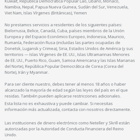
Kuwait, República Democrática Popular Lao, Líbano, Mónaco,
Namibia, Nepal, Papua Nueva Guinea, Sudán del Sur, Venezuela,
Viet Nam, Islas Vírgenes (Británicas), Yemen
No prestamos servicios a residentes de los siguientes países:
Bielorrusia, Belice, Canadá, Cuba, países miembros de la Unión
Europea y del Espacio Económico Europeo, Indonesia, Mauricio,
Rumanía, Federación Rusa (incluidas las partes ocupadas de
Donetsk, Lugansk y Crimea), Siria, Estados Unidos de América (y sus
territorios — Islas Vírgenes de EE. UU., Islas Ultramarinas Menores
de EE. UU., Puerto Rico, Guam, Samoa Americana y las Islas Marianas
del Norte), República Popular Democrática de Corea (Corea del
Norte), Irán y Myanmar.
Para ser cliente nuestro, debes tener al menos 18 años o haber
alcanzado la mayoría de edad según las leyes del país en el que
residas. También pueden aplicarse restricciones adicionales.
Esta lista no es exhaustiva y puede cambiar. Si necesitas
información más actualizada, contacta con nosotros directamente.
Las instituciones de dinero electrónico como Neteller y Skrill están
autorizadas por la Autoridad de Conducta Financiera del Reino
Unido.