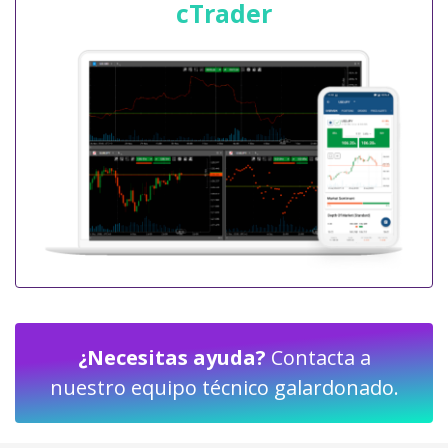
cTrader
¿Necesitas ayuda?
Contacta a
nuestro equipo técnico galardonado.