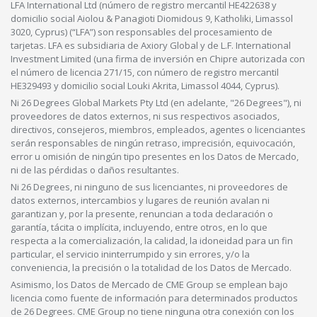
LFA International Ltd (número de registro mercantil HE422638 y
domicilio social Aiolou & Panagioti Diomidous 9, Katholiki, Limassol
3020, Cyprus) (“LFA”) son responsables del procesamiento de
tarjetas. LFA es subsidiaria de Axiory Global y de L.F. International
Investment Limited (una firma de inversión en Chipre autorizada con
el número de licencia 271/15, con número de registro mercantil
HE329493 y domicilio social Louki Akrita, Limassol 4044, Cyprus).
Ni 26 Degrees Global Markets Pty Ltd (en adelante, "26 Degrees"), ni
proveedores de datos externos, ni sus respectivos asociados,
directivos, consejeros, miembros, empleados, agentes o licenciantes
serán responsables de ningún retraso, imprecisión, equivocación,
error u omisión de ningún tipo presentes en los Datos de Mercado,
ni de las pérdidas o daños resultantes.
Ni 26 Degrees, ni ninguno de sus licenciantes, ni proveedores de
datos externos, intercambios y lugares de reunión avalan ni
garantizan y, por la presente, renuncian a toda declaración o
garantía, tácita o implícita, incluyendo, entre otros, en lo que
respecta a la comercialización, la calidad, la idoneidad para un fin
particular, el servicio ininterrumpido y sin errores, y/o la
conveniencia, la precisión o la totalidad de los Datos de Mercado.
Asimismo, los Datos de Mercado de CME Group se emplean bajo
licencia como fuente de información para determinados productos
de 26 Degrees. CME Group no tiene ninguna otra conexión con los