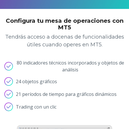
Axiory App
Guía de instalación de cTrader
NUEVO
Fondos cotizados (ETFs)
English
Zero Account
Transparencia y seguridad
Documentos legales
NUEVO
日本語
Abrir cuenta real
Premios a nivel global
Preguntas frecuentes
Configura tu mesa de operaciones con
عربى
Contáctanos
MT5
Prueba una cuenta Demo
Русский
Tendrás acceso a docenas de funcionalidades
Español
Trading is Risky.
útiles cuando operes en MT5.
ไทย
Tiếng Việt
80 indicadores técnicos incorporados y objetos de
análisis
24 objetos gráficos
21 períodos de tiempo para gráficos dinámicos
Trading con un clic