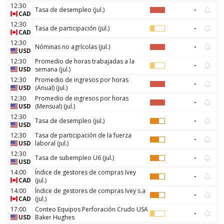
12:30
Tasa de desempleo
(
jul.
)
-
CAD
12:30
Tasa de participación
(
jul.
)
-
CAD
12:30
Nóminas no agrícolas
(
jul.
)
-
USD
12:30
Promedio de horas trabajadas a la
-
USD
semana
(
jul.
)
12:30
Promedio de ingresos por horas
-
USD
(Anual)
(
jul.
)
12:30
Promedio de ingresos por horas
-
USD
(Mensual)
(
jul.
)
12:30
Tasa de desempleo
(
jul.
)
-
USD
12:30
Tasa de participación de la fuerza
-
USD
laboral
(
jul.
)
12:30
Tasa de subempleo U6
(
jul.
)
-
USD
14:00
Índice de gestores de compras Ivey
-
CAD
(
jul.
)
14:00
Índice de gestores de compras Ivey s.a
-
CAD
(
jul.
)
17:00
Conteo Equipos Perforación Crudo USA
-
USD
Baker Hughes