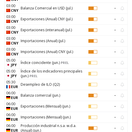
03:00
Balanza Comercial en USD
(
jul.
)
-
CNY
03:00
Exportaciones (Anual) CNY
(
jul.
)
-
CNY
03:00
Exportaciones (interanual)
(
jul.
)
-
CNY
03:00
Importaciones (Anual)
(
jul.
)
-
CNY
03:00
Importaciones (Anual) CNY
(
jul.
)
-
CNY
05:00
Índice coincidente
(
jun.
)
-
PREL
JPY
05:00
Índice de los indicadores principales
-
JPY
(
jun.
)
PREL
05:30
Desempleo de ILO
(
Q2
)
-
EUR
06:00
Balanza comercial
(
jun.
)
-
EUR
06:00
Exportaciones (Mensual)
(
jun.
)
-
EUR
06:00
Importaciones (Mensual)
(
jun.
)
-
EUR
06:00
Producción industrial n.s.a. w.d.a.
-
EUR
(Anual)
(
jun.
)