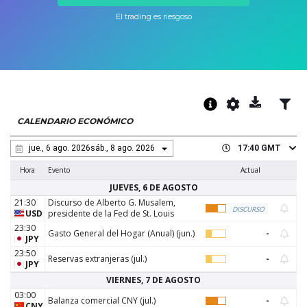
Axiory App
Guía de instalación de cTrader
NUEVO
Fondos cotizados (ETFs)
English
El trading es riesgoso
Zero Account
Transparencia y seguridad
Documentos legales
NUEVO
日本語
Abrir cuenta real
Premios a nivel global
Preguntas frecuentes
عربى
Contáctanos
Prueba una cuenta Demo
Русский
Español
Trading is Risky.
ไทย
CALENDARIO ECONÓMICO
Tiếng Việt
17:40
GMT
jue., 6 ago. 2026
sáb., 8 ago. 2026
Hora
Evento
Actual
JUEVES, 6 DE AGOSTO
21:30
Discurso de Alberto G. Musalem,
DISCURSO
USD
presidente de la Fed de St. Louis
23:30
Gasto General del Hogar (Anual)
(
jun.
)
-
JPY
23:50
Reservas extranjeras
(
jul.
)
-
JPY
VIERNES, 7 DE AGOSTO
03:00
Balanza comercial CNY
(
jul.
)
-
CNY