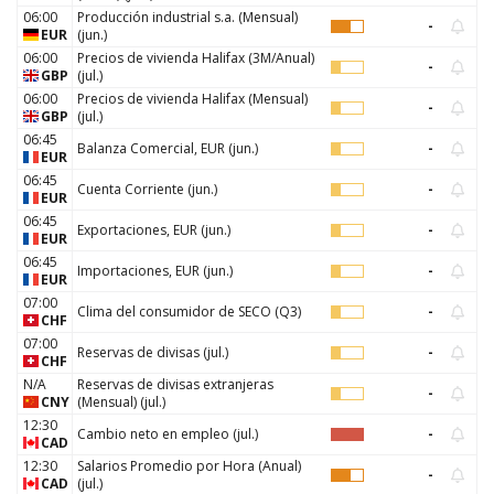
06:00
Producción industrial s.a. (Mensual)
-
EUR
(
jun.
)
06:00
Precios de vivienda Halifax (3M/Anual)
-
GBP
(
jul.
)
06:00
Precios de vivienda Halifax (Mensual)
-
GBP
(
jul.
)
06:45
Balanza Comercial, EUR
(
jun.
)
-
EUR
06:45
Cuenta Corriente
(
jun.
)
-
EUR
06:45
Exportaciones, EUR
(
jun.
)
-
EUR
06:45
Importaciones, EUR
(
jun.
)
-
EUR
07:00
Clima del consumidor de SECO
(
Q3
)
-
CHF
07:00
Reservas de divisas
(
jul.
)
-
CHF
N/A
Reservas de divisas extranjeras
-
CNY
(Mensual)
(
jul.
)
12:30
Cambio neto en empleo
(
jul.
)
-
CAD
12:30
Salarios Promedio por Hora (Anual)
-
CAD
(
jul.
)