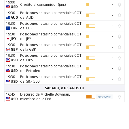
19:00
Crédito al consumidor
(
jun.
)
-
USD
19:30
Posiciones netas no comerciales COT
-
AUD
del AUD
19:30
Posiciones netas no comerciales COT
-
EUR
del EUR
19:30
Posiciones netas no comerciales COT
-
JPY
del JPY
19:30
Posiciones netas no comerciales COT
-
GBP
de la GBP
19:30
Posiciones netas no comerciales COT
-
USD
del Oro
19:30
Posiciones netas no comerciales COT
-
USD
del Petróleo
19:30
Posiciones netas no comerciales COT
-
USD
del S&P 500
SÁBADO, 8 DE AGOSTO
16:45
Discurso de Michelle Bowman,
DISCURSO
USD
miembro de la Fed