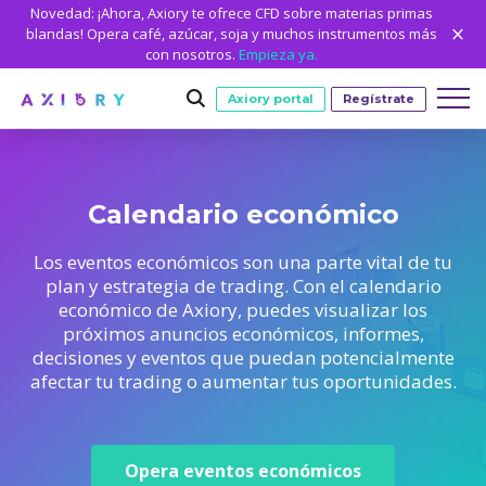
Novedad: ¡Ahora, Axiory te ofrece CFD sobre materias primas
blandas! Opera café, azúcar, soja y muchos instrumentos más
con nosotros.
Empieza ya.
Axiory portal
Regístrate
Trading
Calendario económico
MERCADOS
CONDICIONES DE TRADING
Cuentas
Los eventos económicos son una parte vital de tu
Clash CFDs
Métodos de depósito y retiro
CUENTAS DE TRADING
PRIMEROS PASOS
plan y estrategia de trading. Con el calendario
NUEVO
Plataformas
económico de Axiory, puedes visualizar los
Especificaciones de trading
Forex
Axiory Wallet
Abrir una cuenta real
PLATAFORMAS
HERRAMIENTAS DE TRADING
HERRAMIENTAS DE LA PLATAFORMA
NUEVO
Formación
próximos anuncios económicos, informes,
Apalancamiento
Oro y metales
decisiones y eventos que puedan potencialmente
Verificación inteligente y rápida
Comparar cuentas
Comparar plataformas
Strike Indicator
Datos históricos de MetaTrader
FORMACIÓN
ANÁLISIS
Sobre Axiory
Protección contra saldo negativo
Petróleo y energía
afectar tu trading o aumentar tus oportunidades.
Cuentas corporativas
MetaTrader 4
Indicadores personalizados
Indicadores personalizados de MT4
Calculadoras
CFDs de índices
Academia de trading de Axiory
¿POR QUÉ AXIORY?
QUIÉNES SOMOS
Alianzas
Cuenta Demo
MetaTrader 5
Calendario económico
Guía de instalación de MT4
Estadísticas de trading
CFDs de acciones
Cómo
NUEVO
Cuentas islámicas
Ventajas
Quiénes somos
cTrader
Señales de trading
Guía de instalación de MT5
NUEVO
Opera eventos económicos
Acciones del mercado
MT5 Alpha
Licencia y registro
El equipo de Axiory