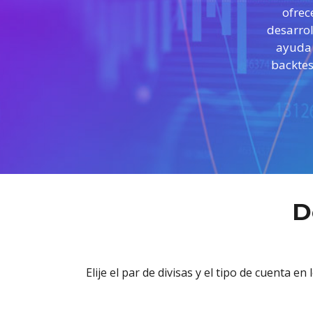
Fondos cotizados (ETF
ofrec
desarrol
ayuda 
backtes
D
Elije el par de divisas y el tipo de cuenta e