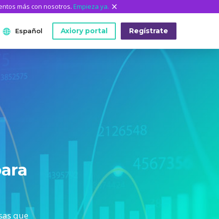
mentos más con nosotros.
Empieza ya.
Axiory portal
Regístrate
Español
ANÁLISIS
HERRAMIENTAS DE LA
QUIÉNES SOMOS
English
PLATAFORMA
Quiénes somos
日本語
Datos históricos de MetaTrader
El equipo de Axiory
عربى
Indicadores personalizados de MT4
Documentos legales
Русский
Guía de instalación de MT4
Preguntas frecuentes
Español
Guía de instalación de MT5
para
Contáctanos
ไทย
Guía de instalación de cTrader
Tiếng Việt
isas que