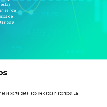
 estás
en ser de
isos de
tarlos a
os
r el reporte detallado de datos históricos. La