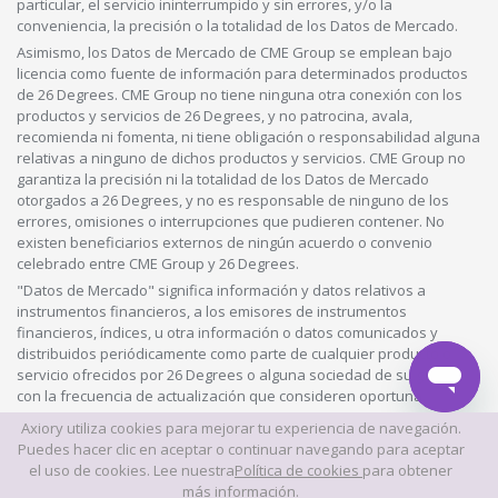
particular, el servicio ininterrumpido y sin errores, y/o la
conveniencia, la precisión o la totalidad de los Datos de Mercado.
Asimismo, los Datos de Mercado de CME Group se emplean bajo
licencia como fuente de información para determinados productos
de 26 Degrees. CME Group no tiene ninguna otra conexión con los
productos y servicios de 26 Degrees, y no patrocina, avala,
recomienda ni fomenta, ni tiene obligación o responsabilidad alguna
relativas a ninguno de dichos productos y servicios. CME Group no
garantiza la precisión ni la totalidad de los Datos de Mercado
otorgados a 26 Degrees, y no es responsable de ninguno de los
errores, omisiones o interrupciones que pudieren contener. No
existen beneficiarios externos de ningún acuerdo o convenio
celebrado entre CME Group y 26 Degrees.
"Datos de Mercado" significa información y datos relativos a
instrumentos financieros, a los emisores de instrumentos
financieros, índices, u otra información o datos comunicados y
distribuidos periódicamente como parte de cualquier producto o
servicio ofrecidos por 26 Degrees o alguna sociedad de su grupo,
con la frecuencia de actualización que consideren oportuna.
Axiory utiliza cookies para mejorar tu experiencia de navegación.
© 2026 Este sitio web es propiedad y está operado por Axiory Global
Puedes hacer clic en aceptar o continuar navegando para aceptar
Limited.
el uso de cookies. Lee nuestra
Política de cookies
para obtener
más información.