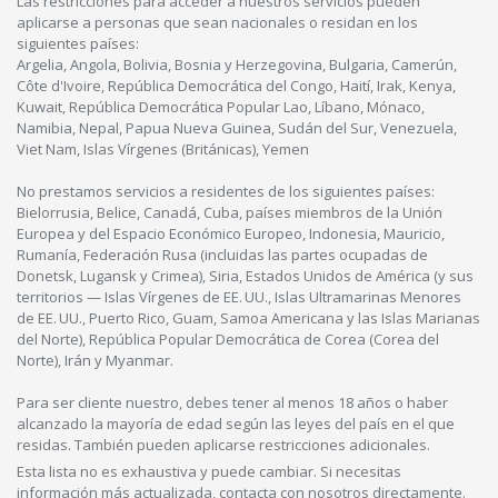
Las restricciones para acceder a nuestros servicios pueden
aplicarse a personas que sean nacionales o residan en los
siguientes países:
Argelia, Angola, Bolivia, Bosnia y Herzegovina, Bulgaria, Camerún,
Côte d'Ivoire, República Democrática del Congo, Haití, Irak, Kenya,
Kuwait, República Democrática Popular Lao, Líbano, Mónaco,
Namibia, Nepal, Papua Nueva Guinea, Sudán del Sur, Venezuela,
Viet Nam, Islas Vírgenes (Británicas), Yemen
No prestamos servicios a residentes de los siguientes países:
Bielorrusia, Belice, Canadá, Cuba, países miembros de la Unión
Europea y del Espacio Económico Europeo, Indonesia, Mauricio,
Rumanía, Federación Rusa (incluidas las partes ocupadas de
Donetsk, Lugansk y Crimea), Siria, Estados Unidos de América (y sus
territorios — Islas Vírgenes de EE. UU., Islas Ultramarinas Menores
de EE. UU., Puerto Rico, Guam, Samoa Americana y las Islas Marianas
del Norte), República Popular Democrática de Corea (Corea del
Norte), Irán y Myanmar.
Para ser cliente nuestro, debes tener al menos 18 años o haber
alcanzado la mayoría de edad según las leyes del país en el que
residas. También pueden aplicarse restricciones adicionales.
Esta lista no es exhaustiva y puede cambiar. Si necesitas
información más actualizada, contacta con nosotros directamente.