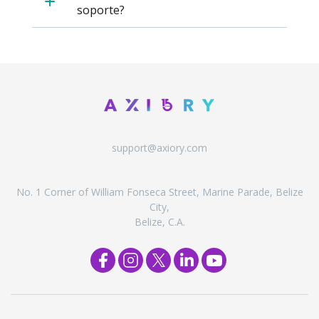
Axiory App
Guía de instalación de cTrader
NUEVO
soporte?
Fondos cotizados (ETFs)
English
Zero Account
Transparencia y seguridad
Documentos legales
NUEVO
日本語
Abrir cuenta real
Premios a nivel global
Preguntas frecuentes
عربى
Contáctanos
Prueba una cuenta Demo
Español
Русский
Trading is Risky.
ไทย
Tiếng Việt
support@axiory.com
No. 1 Corner of William Fonseca Street, Marine Parade, Belize
City,
Belize, C.A.