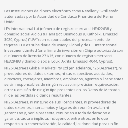
Las instituciones de dinero electrónico como Neteller y Skrill están
autorizadas por la Autoridad de Conducta Financiera del Reino
Unido.
LFA International Ltd (número de registro mercantil HE422638 y
domicilio social Aiolou & Panagioti Diomidous 9, Katholiki, Limassol
3020, Cyprus) (“LFA”) son responsables del procesamiento de
tarjetas. LFA es subsidiaria de Axiory Global y de L.F. International
Investment Limited (una firma de inversión en Chipre autorizada con
el número de licencia 271/15, con número de registro mercantil
HE329493 y domicilio social Louki Akrita, Limassol 4044, Cyprus).
Ni 26 Degrees Global Markets Pty Ltd (en adelante, "26 Degrees"), ni
proveedores de datos externos, ni sus respectivos asociados,
directivos, consejeros, miembros, empleados, agentes o licenciantes
serán responsables de ningún retraso, imprecisión, equivocación,
error u omisión de ningún tipo presentes en los Datos de Mercado,
ni de las pérdidas o daños resultantes.
Ni 26 Degrees, ni ninguno de sus licenciantes, ni proveedores de
datos externos, intercambios y lugares de reunión avalan ni
garantizan y, por la presente, renuncian a toda declaración o
garantía, tácita o implícita, incluyendo, entre otros, en lo que
respecta a la comercialización, la calidad, la idoneidad para un fin